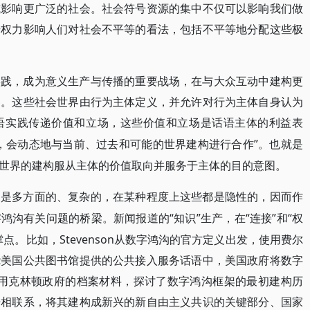
式影响更广泛的社会。社会符号资源的集中不仅可以影响我们做
号权力影响人们对社会不平等的看法，包括不平等地分配这些极
实践，成为意义生产与传播的重要战场，在与大众互动中建构更
界。这些社会世界由行为主体定义，并允许对行为主体自身认为
语实践传递价值和立场，这些价值和立场是话语主体的利益表
，会动态地与当前、过去和可能的世界建构进行合作”。也就是
世界的建构服从主体的价值取向并服务于主体的目的意图。
响是多方面的、复杂的，在某种程度上这些都是隐性的，因而作
“知识”生产，在“连接”和“权
字鸿沟有关问题的桥梁。新闻报道的
点。比如，Stevenson从数字鸿沟的官方定义出发，使用费尔
绕美国公共图书馆提供的公共接入服务话语中，美国政府将数字
e使用克林顿政府的档案材料，探讨了数字鸿沟框架的最初建构历
语相联系，将其建构成新兴的新自由主义共识的关键部分、国家