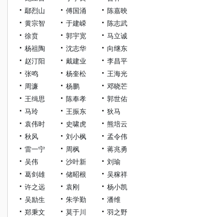
鄢烈山
傅国涌
陈嘉映
黄宗智
于建嵘
陈志武
徐贲
郭宇宽
马立诚
杨祖陶
沈志华
向继东
赵汀阳
戴建业
李昌平
张鸣
杨奎松
王海光
周濂
杨鹏
邓晓芒
王缉思
陈奉孝
郭世佑
马玲
王振东
狄马
袁伟时
史啸虎
熊培云
秋风
刘小枫
孟令伟
雷一宁
周枫
蒋兆勇
吴伟
沙叶新
刘瑜
葛剑雄
储昭根
吴稼祥
许之远
袁刚
杨小凯
吴励生
朱学勤
潘维
郑秉文
莫于川
羽之野