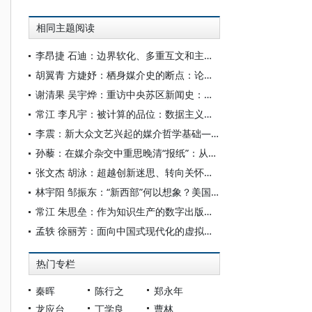
相同主题阅读
李昂捷 石迪：边界软化、多重互文和主体性重塑—— 电影《出走的决心》与“当代娜拉”媒介形象再建构
胡翼青 方婕妤：栖身媒介史的断点：论柏拉图的媒介思想
谢清果 吴宇烨：重访中央苏区新闻史：基于“人—物”媒介网络化视角
常江 李凡宇：被计算的品位：数据主义电影美学的形成与后果
李震：新大众文艺兴起的媒介哲学基础——兼谈人本主义媒介哲学
孙藜：在媒介杂交中重思晚清“报纸”：从电传上谕说起
张文杰 胡泳：超越创新迷思、转向关怀伦理：“维护”与“修复”作为媒介研究的可持续性视角
林宇阳 邹振东：“新西部”何以想象？美国“西进运动”中的摄影图像
常江 朱思垒：作为知识生产的数字出版：媒介逻辑与文化生态
孟轶 徐丽芳：面向中国式现代化的虚拟现实媒介叙事框架刍议
热门专栏
秦晖
陈行之
郑永年
龙应台
丁学良
曹林