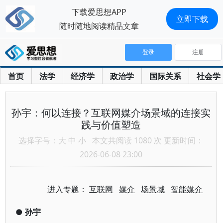
下载爱思想APP
立即下载
随时随地阅读精品文章
登录
注册
首页
法学
经济学
政治学
国际关系
社会学
孙宇：何以连接？互联网媒介场景域的连接实
践与价值塑造
选择字号：
大
中
小
本文共阅读 1080 次 更新时间：
2026-06-08 23:00
进入专题：
互联网
媒介
场景域
智能媒介
●
孙宇