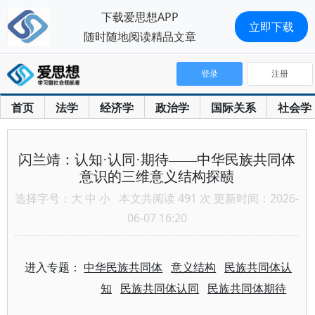
下载爱思想APP
立即下载
随时随地阅读精品文章
登录
注册
首页
法学
经济学
政治学
国际关系
社会学
闪兰靖：认知·认同·期待——中华民族共同体
意识的三维意义结构探赜
选择字号：
大
中
小
本文共阅读 491 次 更新时间：2026-
06-07 16:20
进入专题：
中华民族共同体
意义结构
民族共同体认
知
民族共同体认同
民族共同体期待