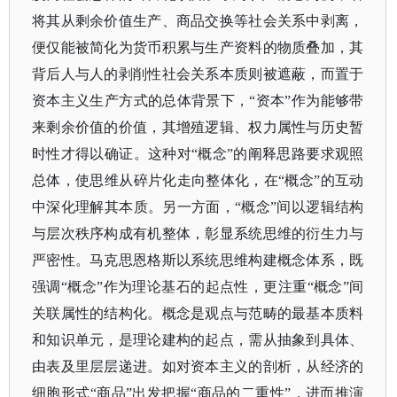
将其从剩余价值生产、商品交换等社会关系中剥离，
便仅能被简化为货币积累与生产资料的物质叠加，其
背后人与人的剥削性社会关系本质则被遮蔽，而置于
资本主义生产方式的总体背景下，“资本”作为能够带
来剩余价值的价值，其增殖逻辑、权力属性与历史暂
时性才得以确证。这种对“概念”的阐释思路要求观照
总体，使思维从碎片化走向整体化，在“概念”的互动
中深化理解其本质。另一方面，“概念”间以逻辑结构
与层次秩序构成有机整体，彰显系统思维的衍生力与
严密性。马克思恩格斯以系统思维构建概念体系，既
强调“概念”作为理论基石的起点性，更注重“概念”间
关联属性的结构化。概念是观点与范畴的最基本质料
和知识单元，是理论建构的起点，需从抽象到具体、
由表及里层层递进。如对资本主义的剖析，从经济的
细胞形式“商品”出发把握“商品的二重性”，进而推演