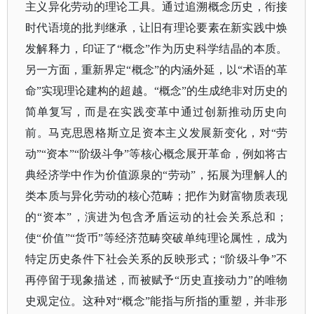
主义异化劳动的理论工具。通过追溯概念历史，衔接
时代语境的批判继承，让旧有理论要素在新实践中焕
发解释力，印证了“概念”作为历史科学结晶的本质。
另一方面，重新界定“概念”的内涵外延，以“术语的革
命”实现理论建构的超越。“概念”的生成绝非对历史的
简单复写，而是在实践变革中通过创新推动历史向
前。马克思恩格斯立足资本主义发展新变化，对“劳
动”“资本”“阶级斗争”等核心概念展开革命，例如将古
典经济学中作为价值源泉的“劳动”，拓展为理解人的
类本质与异化劳动的核心范畴；把作为财富物质表现
的“资本”，演进为包含矛盾运动的社会关系总和；
使“价值”“货币”等经济范畴突破单纯理论属性，成为
特定历史条件下社会关系的反映形式；“阶级斗争”不
再停留于现象描述，而被赋予“历史直接动力”的唯物
史观定位。这种对“概念”能指与所指的重塑，并非形