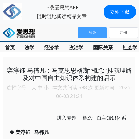
下载爱思想APP
立即下载
随时随地阅读精品文章
登录
注册
首页
法学
经济学
政治学
国际关系
社会学
栾淳钰 马祎凡：马克思恩格斯“概念”推演理路
及对中国自主知识体系构建的启示
选择字号：
大
中
小
本文共阅读 598 次 更新时间：2026-
06-03 21:21
进入专题：
概念
自主知识体系
●
栾淳钰
马祎凡