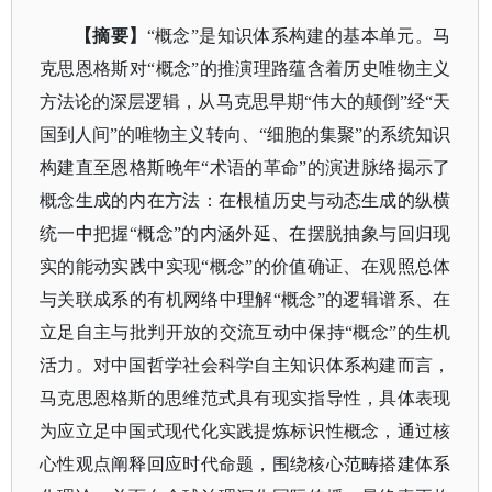
【摘要】
“概念”是知识体系构建的基本单元。马
克思恩格斯对“概念”的推演理路蕴含着历史唯物主义
方法论的深层逻辑，从马克思早期“伟大的颠倒”经“天
国到人间”的唯物主义转向、“细胞的集聚”的系统知识
构建直至恩格斯晚年“术语的革命”的演进脉络揭示了
概念生成的内在方法：在根植历史与动态生成的纵横
统一中把握“概念”的内涵外延、在摆脱抽象与回归现
实的能动实践中实现“概念”的价值确证、在观照总体
与关联成系的有机网络中理解“概念”的逻辑谱系、在
立足自主与批判开放的交流互动中保持“概念”的生机
活力。对中国哲学社会科学自主知识体系构建而言，
马克思恩格斯的思维范式具有现实指导性，具体表现
为应立足中国式现代化实践提炼标识性概念，通过核
心性观点阐释回应时代命题，围绕核心范畴搭建体系