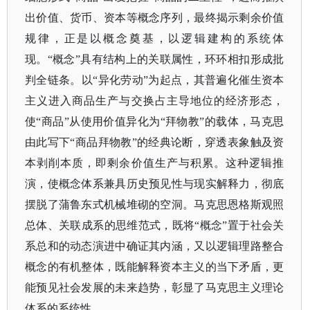
出价值、货币、资本等概念序列，最终揭示剩余价值
规律，正是以概念奠基，以逻辑建构的系统体
现。“概念”具有结构上的关联属性，环环相扣形成批
判全链条。以“异化劳动”为起点，其普遍化催生资本
主义进入商品生产与交换占主导地位的经济形态，
使“商品”从使用价值异化为“拜物教”的载体，马克思
由此写下“商品拜物教”的经典论断，穿透表象触及资
本剥削本质，即剩余价值生产与积累。这种逻辑推
演，使概念体系兼具历史预见性与现实解释力，彻底
摆脱了蒲鲁东式机械堆砌的空洞。马克思恩格斯观照
总体、关联成系的思维范式，既将“概念”置于社会关
系总和的动态演进中确证其内涵，又以逻辑理路整合
概念的有机整体，既能解释资本主义的当下矛盾，更
能预见社会发展的未来趋势，彰显了马克思主义理论
体系的系统性。