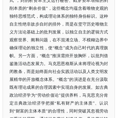
式”，到剖析资本主义运行秘密、戳穿资本增殖的剥
削本质的“剩余价值”，这些概念均蕴含着唯物史观的
独特思维范式，构成理论体系的独特身份标识。这种
自主性绝非故步自封的排外，而是在坚守历史唯物主
义方法论基础上的批判发展，以独立自主的逻辑方式
观察世界、阐释问题，在不混淆立场、不模糊边界中
确保理论的独立性，使“概念”成为自己时代的真理旗
帜。另一方面，“概念”推演需持开放胸怀，以批判借
鉴激活动态发展力。马克思恩格斯从未将理论视为封
闭教条，而是始终面向社会实践活动以及人类文明发
展精华的开放概念体系。“概念”的演进是在充分汲取
既有理论成果的合理因素中实现自身的发展。如古典
政治经济学为“劳动价值论”提供养料，马克思充分肯
定古典政治经济学把握“私有财产的主体质”、认识
到“财富的主体本质”的合理性，同时突破其忽视劳动