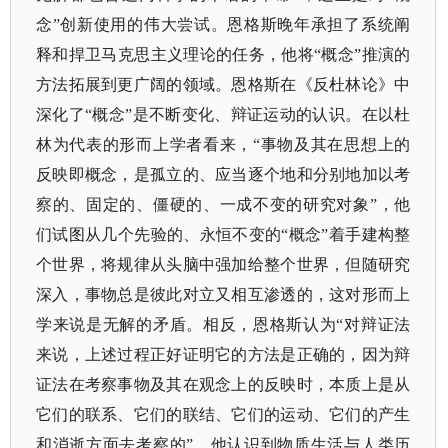
念”创新使用的伟大尝试。恩格斯晚年承担了系统阐
释和捍卫马克思主义理论的任务，他将“概念”推演的
方法拓展到更广阔的领域。恩格斯在《反杜林论》中
深化了“概念”是不断变化、辩证运动的认识。在以杜
林为代表的形而上学者看来，“事物及其在思想上的
反映即概念，是孤立的、应当逐个地和分别地加以考
察的、固定的、僵硬的、一成不变的研究对象”，他
们试图从几个先验的、永恒不变的“概念”着手建构整
个世界，将规律从头脑中强加给整个世界，但随研究
深入，事物总是彼此对立又相互渗透的，这对形而上
学来说是无解的矛盾。相反，恩格斯认为“对辩证法
来说，上述过程正好证明它的方法是正确的，因为辩
证法在考察事物及其在观念上的反映时，本质上是从
它们的联系、它们的联结、它们的运动、它们的产生
和消逝方面去考察的”。他认识到物质生活与人类历