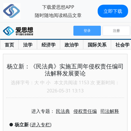
下载爱思想APP
立即下载
随时随地阅读精品文章
登录
注册
首页
法学
经济学
政治学
国际关系
社会学
杨立新：《民法典》实施五周年侵权责任编司
法解释发展要论
选择字号：
大
中
小
本文共阅读 1153 次 更新时间：
2026-05-31 13:13
进入专题：
民法典
侵权责任编
司法解释
●
杨立新
(
进入专栏
)