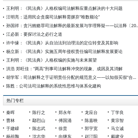
王利明：《民法典》人格权编司法解释应重点解决的十大问题
汪明亮：适用民企贪腐司法解释需摒弃“唯数额论”
孙国祥：贪污贿赂罪司法解释的最新发展与学理释
江必新：要探讨法之必行之道
许中缘：《民法典》从自治法到治理法的定位转变及其影响
杨立新：《民法典》实施五周年侵权责任编司法解释发展要论
王利明：《民法典》人格权编的实施与未来展望
洪浩 郑旺佳：“两高”刑事司法解释冲突的现象、成因及其消解
胡学军：司法解释之于证明责任分配的规范意义——以知假买假“合理范围”的证明责任分配为中心
陈甦：公司法司法解释的系统性思维与体系化建构
热门专栏
秦晖
陈行之
郑永年
龙应台
丁学良
曹林
鄢烈山
傅国涌
陈嘉映
黄宗智
于建嵘
陈志武
徐贲
郭宇宽
马立诚
杨祖陶
沈志华
向继东
赵汀阳
戴建业