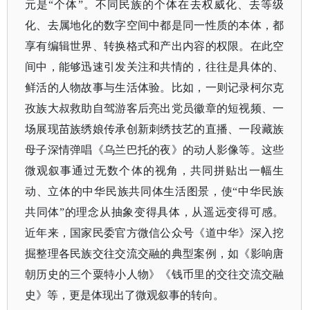
元是“个体”。不同民族的个体在去权威化、去等级
化、去属地化的数字空间中都是同一性质的本体，都
享有编辑世界、转换格式和产出内容的权限。在此空
间中，能够迅速引发关注和共情的，往往是具体的、
鲜活的人物故事与生活体验。比如，一则记录柯尔克
孜族大叔救助自驾游客后亮出党员徽章的短视频、一
场展现苗族绣娘传承创新刺绣技艺的直播、一段藏族
母子深情弹唱《乌兰巴托的夜》的动人影像等。这些
微观叙事通过无数个体的视角，共同拼贴出一幅生
动、立体的中华民族共同体生活图景，使“中华民族
共同体”的理念从抽象变得具体，从遥远变得可感。
近年来，国家民委官方微信公众号《道中华》深入挖
掘整理各民族交往交流交融的典型案例，如《影响唐
朝历史的三个粟特小人物》《钱币里的交往交流交融
史》等，更是体现出了微观叙事的转向。