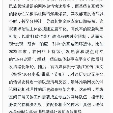
民族领域话题的网络舆情快速增多，而某些交互媒体
的隐蔽性又极易让舆情聚集爆发。其发酵速度通常以
小时，甚至分钟计，导致其黄金响应窗口期极短。这
就要求治理主体必须建立扁平化、高效率的应急响应
机制，以此打破传统行政流程的时空限制，从而实
现“发现一研判一响应一引导”的高速闭环运转。比如
2025年末，在网络上持续引发热议和观点对立
的“1644史观”，经过一些自媒体叙事在平台扩散后引
发情绪化争论。随后，官方媒体账号“浙江宣传”撰文
《警惕“1644史观”带乱了节奏》，对该历史虚无主义
的错误史料逐一加以澄清与反驳，最终推动网友的讨
论回到相对理性的历史叙事框架之中。这表明，网络
空间开展民族工作需要成立专业的网络队伍，授予其
必要的临机决断权，并配备相应的技术工具包，确保
在关键时刻能够进行果断处置和有效引导。