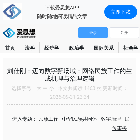
下载爱思想APP
立即下载
随时随地阅读精品文章
登录
注册
首页
法学
经济学
政治学
国际关系
社会学
刘仕刚：迈向数字新场域：网络民族工作的生
成机理与治理逻辑
选择字号：
大
中
小
本文共阅读 1463 次 更新时间：
2026-05-31 23:34
进入专题：
民族工作
中华民族共同体
数字治理
民
族事务