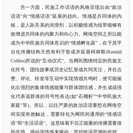
另一方面，民族工作话语的风格呈现出由
“政治
话语”向“情感话语”延展的趋向。情感是共同体的内
核，是人际关系的润滑剂，以积极情感为纽带能够有
效增进共同体的内聚力和向心力。网络空间之所以能
成为中华民族共同体意识的“情感孵化器”，在于其平
台化传播结构天然有利于形成并延展柯林斯(Randall
Collins)所说的“互动仪式”。当网民围绕特定的民族文
化符号、团结故事或历史记忆形成共同关注，并在点
赞、评论、转发等互动中实现情感共鸣时，便可能催
化出强烈的集体情感能量与群体团结感，并生成或强
化代表该群体的符号性表达(如“石榴籽”“中华民族大
家庭”等)。所以，以往严肃的政治话语要想在网络空
间实现有效触达，需要转化为网民间通用的“情感话
语”和“生活话语”。这意味着不仅正能量的传播需要借
助共情、感动等情感来驱动；而对错误思潮的批驳，