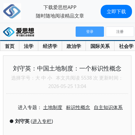
下载爱思想APP
立即下载
随时随地阅读精品文章
登录
注册
首页
法学
经济学
政治学
国际关系
社会学
刘守英：中国土地制度：一个标识性概念
选择字号：
大
中
小
本文共阅读 5538 次 更新时间：
2026-05-25 13:04
进入专题：
土地制度
标识性概念
自主知识体系
●
刘守英
(
进入专栏
)