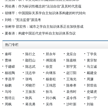
周佑勇：作为标识性概念的“法治自信”及其时代意蕴
胡继平：中国国际关系学自主知识体系构建的时代转向
刘晗：“宪法监督”源流考
张树华 邵宏伟：城市之学自主知识体系正在加快形成
夏春涛：构建中国近代史学科自主知识体系刍议
热门专栏
秦晖
陈行之
郑永年
龙应台
丁学良
曹林
鄢烈山
傅国涌
陈嘉映
黄宗智
于建嵘
陈志武
徐贲
郭宇宽
马立诚
杨祖陶
沈志华
向继东
赵汀阳
戴建业
李昌平
张鸣
杨奎松
王海光
周濂
杨鹏
邓晓芒
王缉思
陈奉孝
郭世佑
马玲
王振东
狄马
袁伟时
史啸虎
熊培云
秋风
刘小枫
孟令伟
雷一宁
周枫
蒋兆勇
吴伟
沙叶新
刘瑜