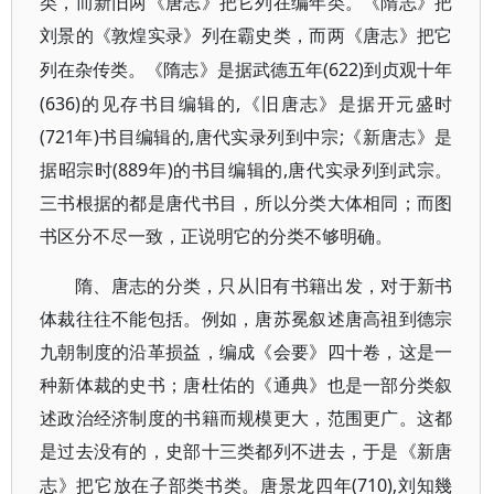
类，而新旧两《唐志》把它列在编年类。《隋志》把
刘景的《敦煌实录》列在霸史类，而两《唐志》把它
(622)到贞观十年
列在杂传类。《隋志》是据武德五年
(636)的见存书目编辑的,《旧唐志》是据开元盛时
(721年)书目编辑的,唐代实录列到中宗;《新唐志》是
据昭宗时(889年)的书目编辑的,唐代实录列到武宗。
三书根据的都是唐代书目，所以分类大体相同；而图
书区分不尽一致，正说明它的分类不够明确。
隋、唐志的分类，只从旧有书籍出发，对于新书
体裁往往不能包括。例如，唐苏冕叙述唐高祖到德宗
九朝制度的沿革损益，编成《会要》四十卷，这是一
种新体裁的史书；唐杜佑的《通典》也是一部分类叙
述政治经济制度的书籍而规模更大，范围更广。这都
是过去没有的，史部十三类都列不进去，于是《新唐
(710),刘知幾
志》把它放在子部类书类。唐景龙四年