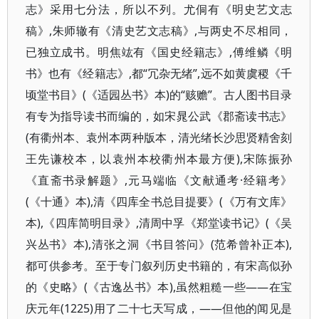
志》采用七分法，所以不列。尤侗有《明史艺文志
稿》,朱师辙有《清史艺文志稿》,与两史不尽相同，
已独立成书。明焦竑有《国史经籍志》,傅维鳞《明
书》也有《经籍志》,都“冗杂无绪”,远不如黄虞稷《千
顷堂书目》(《适园丛书》本)的“赅赡”。古人图书目录
有专为指导读书而编的，如宋晁公武《郡斋读书志》
(有衢州本、袁州本两种版本，清光绪长沙思贤精舍刻
王先谦校本，以袁州本校衢州本最方便),宋陈振孙
《直斋书录解题》,元马端临《文献通考·经籍考》
(《十通》本),清《四库全书总目提要》(《万有文库》
本),《四库简明目录》,清周中孚《郑堂读书记》(《吴
兴丛书》本),清张之洞《书目答问》(范希曾补正本),
都可供参考。至于专门叙列历史书籍的，有宋高似孙
的《史略》(《古逸丛书》本),虽然粗糙一些——在宝
庆元年(1225)用了二十七天写成，——但他的闻见是