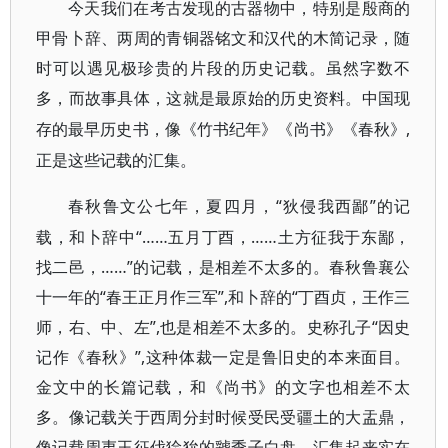
今天我们在考古发现的古器物中，特别是殷商的
甲骨卜辞、两周的青铜器铭文和汉代的木简记录，随
时可以遇见极珍贵的片段的历史记载。虽然字数不
多，而故事具体，这就是最原始的历史资料。中国现
,
存的最早历史书，像《竹书纪年》《尚书》《春秋》
正是这些记载的汇集。
“狄侵我西鄙”的记
春秋鲁文公七年，夏四月，
载，和卜辞中“……五月丁酉，……土方征我于东鄙，
找二邑，……”的记载，是相差不太多的。春秋鲁襄公
十一年的“春王正月作三军”,和卜辞的“丁酉贞，王作三
师，右、中、左”,也是相差不太多的。史称孔子“因史
记作《春秋》”,这种体裁一定是鲁旧史的本来面目。
金文中的长篇记载，和《尚书》的文字也相差不太
多。像记载关于西周分封时候受民受疆土的大盂鼎，
像记载周夷王征伐猃狁的虢季子白盘，汇集起来实在