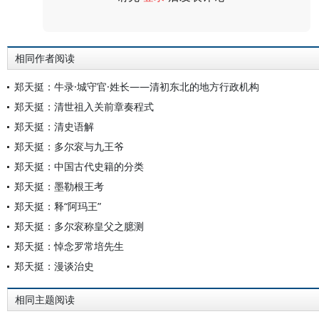
评论
相同作者阅读
郑天挺：牛录·城守官·姓长——清初东北的地方行政机构
郑天挺：清世祖入关前章奏程式
郑天挺：清史语解
郑天挺：多尔衮与九王爷
郑天挺：中国古代史籍的分类
郑天挺：墨勒根王考
郑天挺：释“阿玛王”
郑天挺：多尔衮称皇父之臆测
郑天挺：悼念罗常培先生
郑天挺：漫谈治史
相同主题阅读