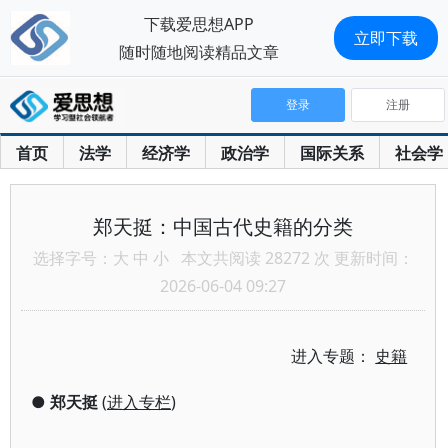
下载爱思想APP
立即下载
随时随地阅读精品文章
登录
注册
首页
法学
经济学
政治学
国际关系
社会学
郑天挺：中国古代史籍的分类
选择字号：
大
中
小
本文共阅读 28272 次 更新时间：
2026-06-04 09:27
进入专题：
史籍
●
郑天挺
(
进入专栏
)