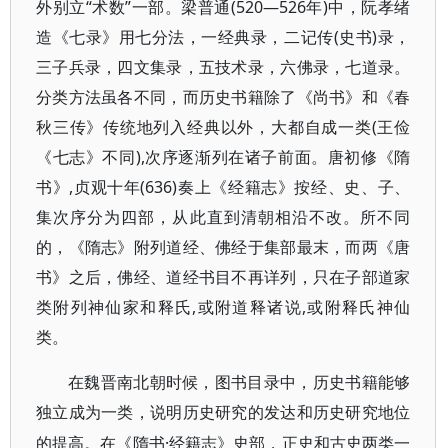
外别立“术数”一部。梁普通(520—526年)中，阮孝绪
造《七录》用七分法，一经典录，二记传(史书)录，
三子兵录，四文集录，五技术录，六佛录，七道录。
分类方法虽各不同，而历史书籍除了《尚书》和《春
秋三传》传统地列入经典以外，大都自成一类(王俭
《七志》不同),次序逐渐列在诸子前面。唐初修《隋
书》,贞观十年(636)奏上《经籍志》按经、史、子、
集次序分为四部，从此直到清朝相沿不改。所不同
的，《隋志》附列道经、佛经于集部最末，而两《唐
书》之后，佛经、道经书目不再详列，只在子部道家
类附列神仙家和释氏,或附道释诸说,或附释氏神仙
类。
在魏晋南北朝时候，图书目录中，历史书籍能够
独立成为一类，说明历史研究的发达和历史研究地位
·经籍志》史部，正史和古史两类一
的提高。在《隋书