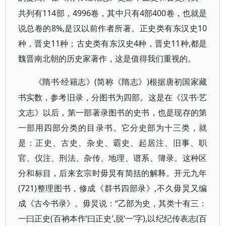
共列有114部，4996卷，其中只有4部400卷，也就是
说总卷的8%,是汉以前作者所著。正史类有东汉史10
种，晋史11种；古史类有东汉史4种，晋史11种,都是
魏晋南北朝的历史家著作，这是值得我们重视的。
·经籍志》(简称《隋志》)根据唐初国家藏
《隋书
书实数，参考旧录，分图书为四部。这是在《汉书·艺
文志》以后，第一部著录图书的史书，也是现存的第
一部用四部分类的目录书。它分史部为十三类，就
是：正史、古史、杂史、霸史、起居注、旧事、职
官、仪注、刑法、杂传、地理、谱系、簿录。这种区
分和标目，后来玄宗时毋炅有简括的解释。开元九年
(721)整理图书，修成《群书四部录》,不久毋炅又编
成《古今书录》。毋炅说：“乙部为史，其类十有三：
一曰正史(百衲本作‘曰正史’,脱‘一’字),以纪纪传表志(百