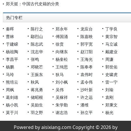
郑天挺：中国古代史籍的分类
热门专栏
秦晖
陈行之
郑永年
龙应台
丁学良
曹林
鄢烈山
傅国涌
陈嘉映
黄宗智
于建嵘
陈志武
徐贲
郭宇宽
马立诚
杨祖陶
沈志华
向继东
赵汀阳
戴建业
李昌平
张鸣
杨奎松
王海光
周濂
杨鹏
邓晓芒
王缉思
陈奉孝
郭世佑
马玲
王振东
狄马
袁伟时
史啸虎
熊培云
秋风
刘小枫
孟令伟
雷一宁
周枫
蒋兆勇
吴伟
沙叶新
刘瑜
葛剑雄
储昭根
吴稼祥
许之远
袁刚
杨小凯
吴励生
朱学勤
潘维
郑秉文
莫于川
羽之野
谢志浩
孙立平
杨光
Powered by aisixiang.com Copyright © 2026 by