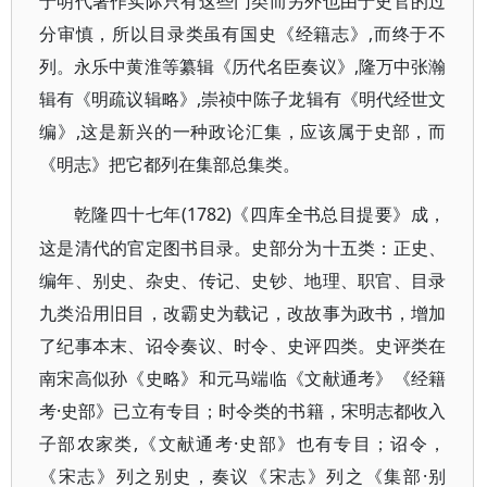
于明代著作实际只有这些门类而另外也由于史官的过
分审慎，所以目录类虽有国史《经籍志》,而终于不
列。永乐中黄淮等纂辑《历代名臣奏议》,隆万中张瀚
辑有《明疏议辑略》,崇祯中陈子龙辑有《明代经世文
编》,这是新兴的一种政论汇集，应该属于史部，而
《明志》把它都列在集部总集类。
(1782)《四库全书总目提要》成，
乾隆四十七年
这是清代的官定图书目录。史部分为十五类：正史、
编年、别史、杂史、传记、史钞、地理、职官、目录
九类沿用旧目，改霸史为载记，改故事为政书，增加
了纪事本末、诏令奏议、时令、史评四类。史评类在
南宋高似孙《史略》和元马端临《文献通考》《经籍
考·史部》已立有专目；时令类的书籍，宋明志都收入
子部农家类,《文献通考·史部》也有专目；诏令，
《宋志》列之别史，奏议《宋志》列之《集部·别