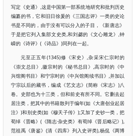
写定《史通》,这是中国第一部系统地研究和批判历史
编纂的书，它和旧日徐爰的《三国志评》一类的史论
书是不同的，由于没有可以分入的子目，《新唐志》
于是把它列入集部文史类,和刘勰的《文心雕龙》,钟
嵘的《诗评》(《诗品》)同列在一起。
(1345)修《宋史》,杂采宋仁宗时的
元至正五年
《崇文总目》,徽宗时的《秘书总目》,高宗时的《中
兴馆阁书目》和宁宗时的《中兴馆阁续书目》,并加以
宁宗以后的藏书，编成《艺文志》(简称《宋志》)八
卷。史部也为十三类，但和前史有所不同。它删去起
居注类，把其中的书籍散列于编年(如《大唐创业起居
注》)和别史类(如《穆天子传》);又加了史钞一类，把
荀绰《晋略》(《隋志·杂史类》有荀绰《晋后略记》),
范祖禹《唐鉴》(清《四库》列入史评类),杨侃《两博