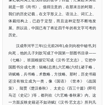
就是一部《尚书》。值得注意的，在那末古的时期，
我们的历史记载，在文字形义上、语法上、词汇上、
体裁结构上，已趋于定型，而且这种定型不断地发
展。所以说，中国已有了将近四千年的有文字可考的
历史。
(公元前26年),命刘向校中秘书,刘
汉成帝河平三年
向死，他的儿子刘歆写成了中国第一部图书目录——
《七略》。班固根据它写成《汉书·艺文志》。它把中
国图书分成七类：辑略(总类),六艺略(六经),诸子略，
诗赋略，兵书略，术数略，方技略。那时，历史书籍
还没有独立成为一类，像《国语》《世本》《战国
策》、陆贾《楚汉春秋》、太史公《百三十篇》(即司
马迁《史记》)等，都列在《六艺略·春秋家》内。这
一方面反映史籍还不如诗赋(《汉书·艺文志》所列凡