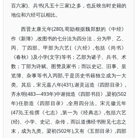
百六家)、兵书(凡五十三家)之多，也反映当时史籍的
地位和六经可以相比。
(280),荀勖根据魏郑默的《中经》
西晋太康元年
作《新簿》,改图书的七分法为四分法，分为甲、乙、
丙、丁四部。甲部为六艺(《六经》,包括《尚书》
《春秋》)及小学(文字)等书；乙部为诸子、兵书、术
数；丁部为诗赋、图赞及家书；而以史记、旧事、皇
览簿、杂事等书入丙部,于是历史书籍独立成为一大
类。其后，宋元嘉八年(431),谢灵运造《四部目录》,
齐永明(483—493年)中谢拙造《四部书目》,梁初(502
年)任肪造《四部目录》,全用四分法。宋元徽元年
(473),王俭撰《七志》,第一为《经典志》,包括六艺
(经)、小学、史记、杂传，而以道佛经书附见七志之
末，成为九类。梁初(502年),又有《五部目录》,四部