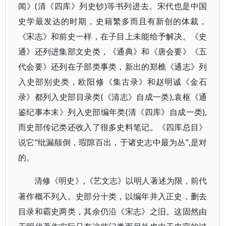
闻》(清《四库》列史钞)等书列进去。宋代也是中国
史学最发达的时期，史籍繁多而且有新创的体裁，
《宋志》和前史一样，在子目上未能给予解决。《史
通》还列进集部文史类，《通典》和《唐会要》《五
代会要》还列在子部类事类，新出的郑樵《通志》列
入史部别史类，欧阳修《集古录》和赵明诚《金石
录》都列入史部目录类(《清志》自成一类),袁枢《通
鉴纪事本末》列入史部编年类(清《四库》自成一类),
而史部传记类还收入了很多史料笔记。《四库总目》
说它“纰漏颠倒，瑕隙百出，于诸史志中最为丛”,是对
的。
,《艺文志》以明人著述为限，前代
清修《明史》
著作概不列入。史部分十类，以编年并入正史，删去
目录和霸史两类，其余仍沿《宋志》之旧。这固然由