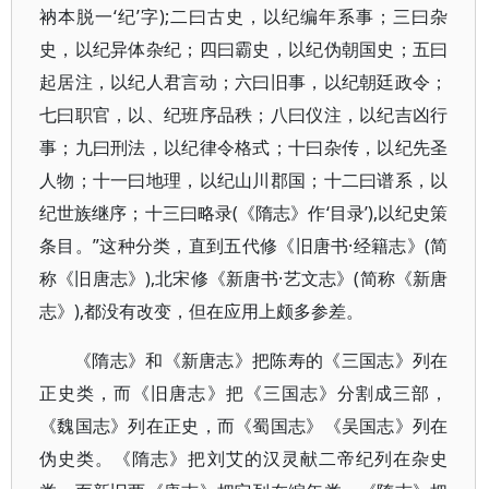
衲本脱一‘纪’字);二曰古史，以纪编年系事；三曰杂
史，以纪异体杂纪；四曰霸史，以纪伪朝国史；五曰
起居注，以纪人君言动；六曰旧事，以纪朝廷政令；
七曰职官，以、纪班序品秩；八曰仪注，以纪吉凶行
事；九曰刑法，以纪律令格式；十曰杂传，以纪先圣
人物；十一曰地理，以纪山川郡国；十二曰谱系，以
纪世族继序；十三曰略录(《隋志》作‘目录’),以纪史策
条目。”这种分类，直到五代修《旧唐书·经籍志》(简
称《旧唐志》),北宋修《新唐书·艺文志》(简称《新唐
志》),都没有改变，但在应用上颇多参差。
《隋志》和《新唐志》把陈寿的《三国志》列在
正史类，而《旧唐志》把《三国志》分割成三部，
《魏国志》列在正史，而《蜀国志》《吴国志》列在
伪史类。《隋志》把刘艾的汉灵献二帝纪列在杂史