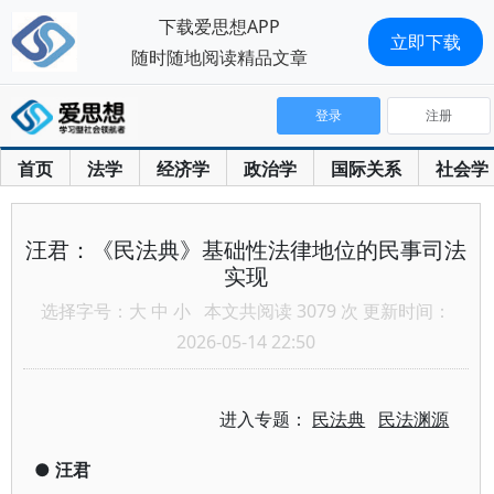
下载爱思想APP
立即下载
随时随地阅读精品文章
登录
注册
首页
法学
经济学
政治学
国际关系
社会学
汪君：《民法典》基础性法律地位的民事司法
实现
选择字号：
大
中
小
本文共阅读 3079 次 更新时间：
2026-05-14 22:50
进入专题：
民法典
民法渊源
●
汪君