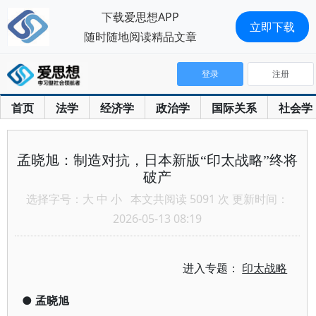
下载爱思想APP
立即下载
随时随地阅读精品文章
登录
注册
首页
法学
经济学
政治学
国际关系
社会学
孟晓旭：制造对抗，日本新版“印太战略”终将
破产
选择字号：
大
中
小
本文共阅读 5091 次 更新时间：
2026-05-13 08:19
进入专题：
印太战略
●
孟晓旭