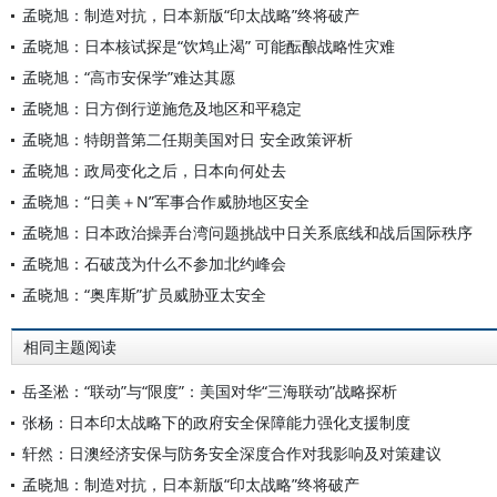
孟晓旭：制造对抗，日本新版“印太战略”终将破产
孟晓旭：日本核试探是“饮鸩止渴” 可能酝酿战略性灾难
孟晓旭：“高市安保学”难达其愿
孟晓旭：日方倒行逆施危及地区和平稳定
孟晓旭：特朗普第二任期美国对日 安全政策评析
孟晓旭：政局变化之后，日本向何处去
孟晓旭：“日美＋N”军事合作威胁地区安全
孟晓旭：日本政治操弄台湾问题挑战中日关系底线和战后国际秩序
孟晓旭：石破茂为什么不参加北约峰会
孟晓旭：“奥库斯”扩员威胁亚太安全
相同主题阅读
岳圣淞：“联动”与“限度”：美国对华“三海联动”战略探析
张杨：日本印太战略下的政府安全保障能力强化支援制度
轩然：日澳经济安保与防务安全深度合作对我影响及对策建议
孟晓旭：制造对抗，日本新版“印太战略”终将破产