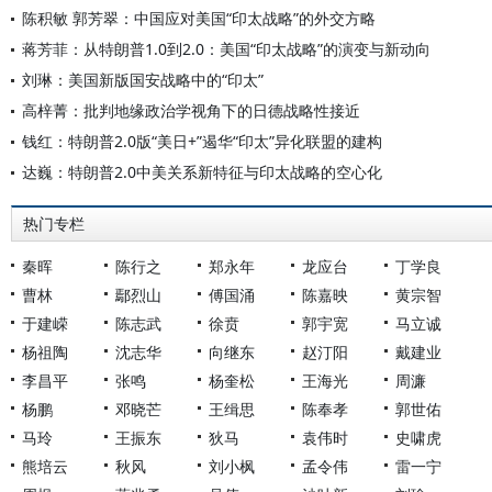
陈积敏 郭芳翠：中国应对美国“印太战略”的外交方略
蒋芳菲：从特朗普1.0到2.0：美国“印太战略”的演变与新动向
刘琳：美国新版国安战略中的“印太”
高梓菁：批判地缘政治学视角下的日德战略性接近
钱红：特朗普2.0版“美日+”遏华“印太”异化联盟的建构
达巍：特朗普2.0中美关系新特征与印太战略的空心化
热门专栏
秦晖
陈行之
郑永年
龙应台
丁学良
曹林
鄢烈山
傅国涌
陈嘉映
黄宗智
于建嵘
陈志武
徐贲
郭宇宽
马立诚
杨祖陶
沈志华
向继东
赵汀阳
戴建业
李昌平
张鸣
杨奎松
王海光
周濂
杨鹏
邓晓芒
王缉思
陈奉孝
郭世佑
马玲
王振东
狄马
袁伟时
史啸虎
熊培云
秋风
刘小枫
孟令伟
雷一宁