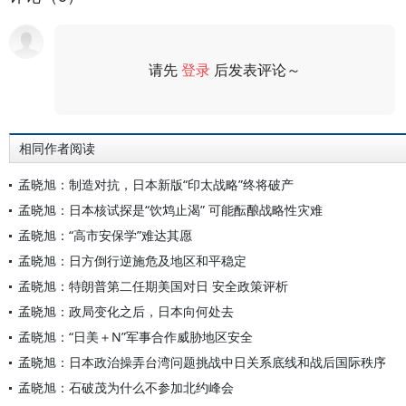
请先
登录
后发表评论～
评论
相同作者阅读
孟晓旭：制造对抗，日本新版“印太战略”终将破产
孟晓旭：日本核试探是“饮鸩止渴” 可能酝酿战略性灾难
孟晓旭：“高市安保学”难达其愿
孟晓旭：日方倒行逆施危及地区和平稳定
孟晓旭：特朗普第二任期美国对日 安全政策评析
孟晓旭：政局变化之后，日本向何处去
孟晓旭：“日美＋N”军事合作威胁地区安全
孟晓旭：日本政治操弄台湾问题挑战中日关系底线和战后国际秩序
孟晓旭：石破茂为什么不参加北约峰会