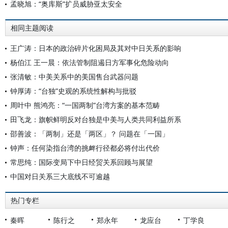
孟晓旭：“奥库斯”扩员威胁亚太安全
相同主题阅读
王广涛：日本的政治碎片化困局及其对中日关系的影响
杨伯江 王一晨：依法管制阻遏日方军事化危险动向
张清敏：中美关系中的美国售台武器问题
钟厚涛：“台独”史观的系统性解构与批驳
周叶中 熊鸿亮：“一国两制”台湾方案的基本范畴
田飞龙：旗帜鲜明反对台独是中美与人类共同利益所系
邵善波：「两制」还是「两区」？ 问题在「一国」
钟声：任何染指台湾的挑衅行径都必将付出代价
常思纯：国际变局下中日经贸关系回顾与展望
中国对日关系三大底线不可逾越
热门专栏
秦晖
陈行之
郑永年
龙应台
丁学良