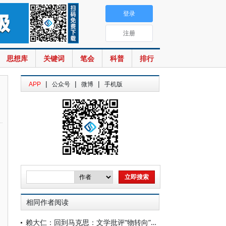
登录
注册
思想库
关键词
笔会
科普
排行
|
|
|
APP
公众号
微博
手机版
相同作者阅读
赖大仁：回到马克思：文学批评“物转向”问题探讨