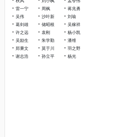
秋风
刘小枫
孟令伟
雷一宁
周枫
蒋兆勇
吴伟
沙叶新
刘瑜
葛剑雄
储昭根
吴稼祥
许之远
袁刚
杨小凯
吴励生
朱学勤
潘维
郑秉文
莫于川
羽之野
谢志浩
孙立平
杨光