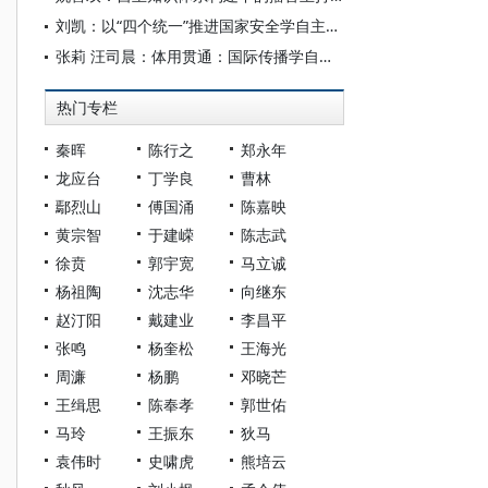
刘凯：以“四个统一”推进国家安全学自主知识体系构建
张莉 汪司晨：体用贯通：国际传播学自主知识体系的建构逻辑与学科交叉进路
热门专栏
秦晖
陈行之
郑永年
龙应台
丁学良
曹林
鄢烈山
傅国涌
陈嘉映
黄宗智
于建嵘
陈志武
徐贲
郭宇宽
马立诚
杨祖陶
沈志华
向继东
赵汀阳
戴建业
李昌平
张鸣
杨奎松
王海光
周濂
杨鹏
邓晓芒
王缉思
陈奉孝
郭世佑
马玲
王振东
狄马
袁伟时
史啸虎
熊培云