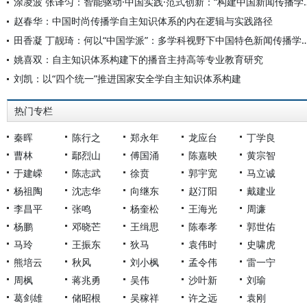
涂凌波 张译匀：智能驱动·中国实践·范式创
赵春华：中国时尚传播学自主知识体系的内在逻辑与实践路径
田香凝 丁靓琦：何以“中国学派”：多学科视野下中国特
姚喜双：自主知识体系构建下的播音主持高等专业教育研究
刘凯：以“四个统一”推进国家安全学自主知识体系构建
热门专栏
秦晖
陈行之
郑永年
龙应台
丁学良
曹林
鄢烈山
傅国涌
陈嘉映
黄宗智
于建嵘
陈志武
徐贲
郭宇宽
马立诚
杨祖陶
沈志华
向继东
赵汀阳
戴建业
李昌平
张鸣
杨奎松
王海光
周濂
杨鹏
邓晓芒
王缉思
陈奉孝
郭世佑
马玲
王振东
狄马
袁伟时
史啸虎
熊培云
秋风
刘小枫
孟令伟
雷一宁
周枫
蒋兆勇
吴伟
沙叶新
刘瑜
葛剑雄
储昭根
吴稼祥
许之远
袁刚