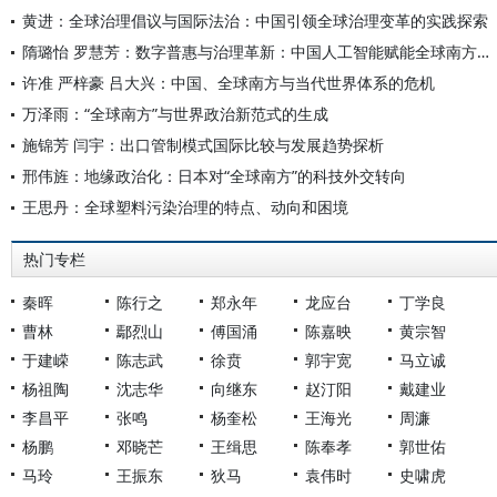
黄进：全球治理倡议与国际法治：中国引领全球治理变革的实践探索
隋璐怡 罗慧芳：数字普惠与治理革新：中国人工智能赋能全球南方发展
许准 严梓豪 吕大兴：中国、全球南方与当代世界体系的危机
万泽雨：“全球南方”与世界政治新范式的生成
施锦芳 闫宇：出口管制模式国际比较与发展趋势探析
邢伟旌：地缘政治化：日本对“全球南方”的科技外交转向
王思丹：全球塑料污染治理的特点、动向和困境
热门专栏
秦晖
陈行之
郑永年
龙应台
丁学良
曹林
鄢烈山
傅国涌
陈嘉映
黄宗智
于建嵘
陈志武
徐贲
郭宇宽
马立诚
杨祖陶
沈志华
向继东
赵汀阳
戴建业
李昌平
张鸣
杨奎松
王海光
周濂
杨鹏
邓晓芒
王缉思
陈奉孝
郭世佑
马玲
王振东
狄马
袁伟时
史啸虎