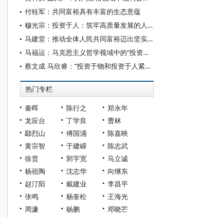
付桂军：共同富裕具有丰富的生态意蕴
穆光宗：投资于人：筑牢高质量发展的人力资本根基
马建堂：推动全体人民共同富裕迈出坚实步伐
马福运：马克思主义哲学视域中的“投资于人”
蔡文成 马欣睿：“投资于物和投资于人紧密结合”的核心要义、辩证逻辑及创新意义
热门专栏
秦晖
陈行之
郑永年
龙应台
丁学良
曹林
鄢烈山
傅国涌
陈嘉映
黄宗智
于建嵘
陈志武
徐贲
郭宇宽
马立诚
杨祖陶
沈志华
向继东
赵汀阳
戴建业
李昌平
张鸣
杨奎松
王海光
周濂
杨鹏
邓晓芒