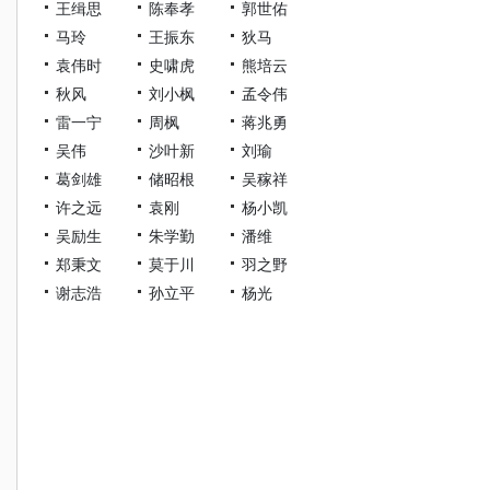
王缉思
陈奉孝
郭世佑
马玲
王振东
狄马
袁伟时
史啸虎
熊培云
秋风
刘小枫
孟令伟
雷一宁
周枫
蒋兆勇
吴伟
沙叶新
刘瑜
葛剑雄
储昭根
吴稼祥
许之远
袁刚
杨小凯
吴励生
朱学勤
潘维
郑秉文
莫于川
羽之野
谢志浩
孙立平
杨光