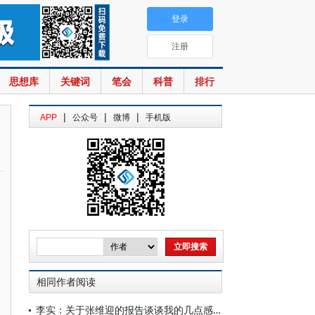
登录
注册
思想库
关键词
笔会
科普
排行
|
|
|
APP
公众号
微博
手机版
相同作者阅读
李实：关于张维迎的报告谈谈我的几点感受——重新思考经济学基本问题