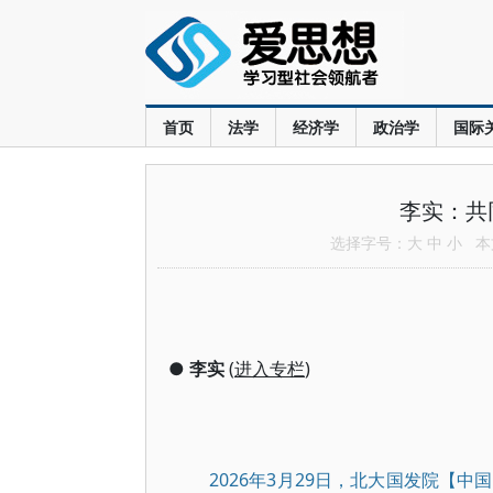
首页
法学
经济学
政治学
国际
李实：共
选择字号：
大
中
小
本文
●
李实
(
进入专栏
)
2026年3月29日，北大国发院【