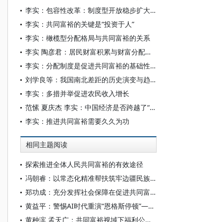
李实：包容性改革：制度型开放稳步扩大的基石
李实：共同富裕的关键是“投资于人”
李实：橄榄型分配格局与共同富裕的关系
李实 陶彦君：居民财富积累与财富分配问题研究进展
李实：分配制度是促进共同富裕的基础性制度
刘学良等：我国南北差距的历史演变与趋势研判
李实：多措并举促进农民收入增长
范愫 夏庆杰 李实：中国经济是否跨越了“中等收入陷阱”？1988-2018年城镇劳动力教育回报率分析
李实：推进共同富裕需要久久为功
相同主题阅读
探索推进全体人民共同富裕的有效途径
冯朝睿：以常态化精准帮扶筑牢边疆民族地区共同富裕根基
郑功成：充分发挥社会保障在促进共同富裕中的重要作用
黄益平：警惕AI时代重演“恩格斯停顿”——以制度平衡技术变革下的收入分配
黄种滨 孟天广：共同富裕视域下福利公平形塑国家认同的机制