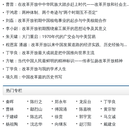
曹普：在改革开放中中华民族大踏步赶上时代——改革开放和社会
于鸿君：两种体制、两个奇迹与“两个时期互不否定”
刘磊：改革开放初期中国核电事业的起步与中美核能合作
李小尉：改革开放初期围绕雇工展开的思想论争及其意义
朱天啸：大门重启：1970年代的广交会与中美贸易
程恩富 潘越：改革开放以来中国发展道路的经济实践、历史经验与未来进路
丁学良：改革开放最大成就是把中国推向世界主流
方敏：当代中国人民最鲜明的精神标识——传承弘扬改革开放精神
丁学良：改革开放与我的学术人生
项久雨：中国改革篇的历史书写
热门专栏
秦晖
陈行之
郑永年
龙应台
丁学良
曹林
鄢烈山
傅国涌
陈嘉映
黄宗智
于建嵘
陈志武
徐贲
郭宇宽
马立诚
杨祖陶
沈志华
向继东
赵汀阳
戴建业