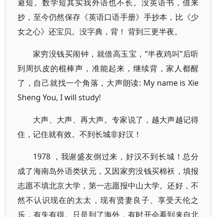
避短。数学短其实我外语也不长。没英语书，借来
抄，至今仍然保存《英语口语手册》手抄本，比《少
女之心》还宝贝。没字典，背！ 背到三更半夜。
家穷没钱买闹钟，就借高玉宝，“半夜鸡叫”后听
到周扒皮的棍棒声，准能起来，继续背，家人都醒
了，自己就找一个角落，大声朗读: My name is Xie
Sheng You, I will study!
大声、大声、再大声。专家说了，越大声越记得
住，记住就有效。不到长城非好汉！
1978 ，我谢盛友倒过来，好汉不到长城！总分
成了海南岛外语类状元，又因家穷没钱买棉袄，填报
志愿不填北京大学，第一志愿报中山大学。还好，不
然不认识现在的太太，现有贤妻良子、享受天伦之
乐，有失有得。只是到了海外，有时开会看到来自北