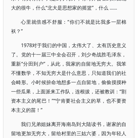
大的很牛，什么“北大是思想家的摇篮”，什么 ......
心里就倍感不舒服：“你们不就是比我多一层棉
袄？”
1978对于我们的中国，太伟大了、太有历史意义
了。党的十一届三中全会召开，刘少奇战胜毛泽东，
重新“分田到户”，从此，我家的自留地无穷大。我笨
不懂数学，不知无穷大是什么意思，只知道我们的社
会畸形。小时候拚命地想多一点自留地，偷偷摸摸种
一些瓜果，上面派来工作队，连根拔，还被教训：“割
资本主义的尾巴！”“宁肯要社会主义的草，也不要资
本主义的苗！”
我们兄弟姐妹离开海南岛到大陆读书，谢家的自
留地更加无穷大，留给村里的三姑六婆，因为年轻人