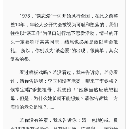
1978，“谈恋爱”一词开始风行全国，在此之前整
整10年，年轻人公开约会被视为可耻和堕落的，我们
往往以“谈工作”为借口进行地下恋爱活动，情书的开
头一定要称呼某某同志，结尾也必须是致以革命敬
礼。 所以，你别以为“谈恋爱”的出现，很简单，其实
复杂的很。
看过样板戏吗？若没看过，我来告诉你。若你看
过，请你告诉我：李玉和没有老婆，哪来了李铁梅？
候常宝唱“爹想祖母，我想娘！”她爹当然应该想祖
母，但是，为什么她爹就不能想娘？请你告诉我： 方
海珍的老公是谁？......
若你没有答案，我来告诉你：清一色(地)戒。反
正1978没有张爱玲。只有华罗庚、陈景润 ...... 国家号