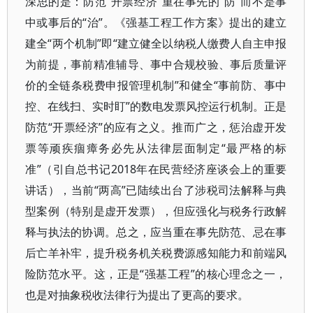
深思的是：防范“开票经济”重在事先的“防”而不是事
中或事后的“治”。《强基工程工作方案》提出的建立
建全“两个机制”即“建立健全以纳税人缴费人自主申报
为前提，事前精准辅导、事中合规校验、事后质量评
价的全链条税费申报管理机制”和健全“事前防、事中
控、在线扫、实时盯”的数电发票风控运行机制。正是
防范“开票经济”的应有之义。推而广之，惩治虚开发
票等顽疾痼瘴务必先从法律层面制定“最严格的标
准”（引自总书记2018年在民营经济座谈会上的重要
讲话），当前“两高”已陆续出台了涉税司法解释与典
型案例（特别是虚开发票），但应强化与税务行政解
释与执法的协调。总之，应当重在事先防范、忌在事
后亡羊补牢，提升税务机关税费源感知能力和前端风
险防范水平。这，正是“强基工程”的核心理念之一，
也是对抽象税收法律行为提出了更高的要求。