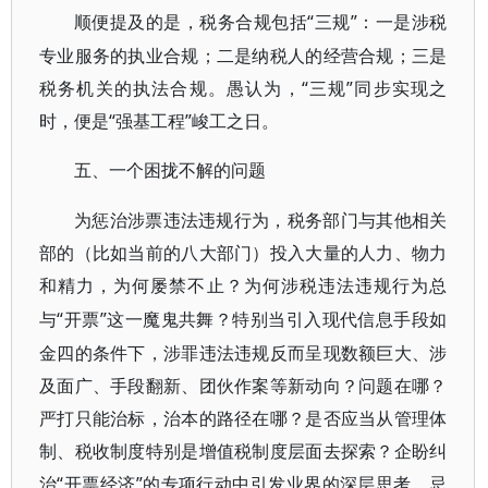
“三规”：一是涉税
顺便提及的是，税务合规包括
专业服务的执业合规；二是纳税人的经营合规；三是
税务机关的执法合规。愚认为，“三规”同步实现之
时，便是“强基工程”峻工之日。
五、一个困拢不解的问题
为惩治涉票违法违规行为，税务部门与其他相关
部的（比如当前的八大部门）投入大量的人力、物力
和精力，为何屡禁不止？为何涉税违法违规行为总
“开票”这一魔鬼共舞？特别当引入现代信息手段如
与
金四的条件下，涉罪违法违规反而呈现数额巨大、涉
及面广、手段翻新、团伙作案等新动向？问题在哪？
严打只能治标，治本的路径在哪？是否应当从管理体
制、税收制度特别是增值税制度层面去探索？企盼纠
治“开票经济”的专项行动中引发业界的深层思考，忌