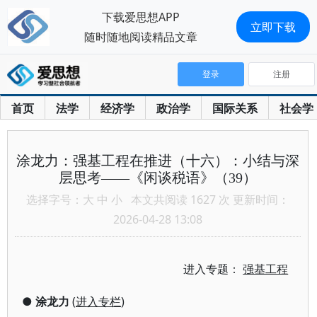
下载爱思想APP
立即下载
随时随地阅读精品文章
登录
注册
首页
法学
经济学
政治学
国际关系
社会学
涂龙力：强基工程在推进（十六）：小结与深
层思考——《闲谈税语》（39）
选择字号：
大
中
小
本文共阅读 1627 次 更新时间：
2026-04-28 13:08
进入专题：
强基工程
●
涂龙力
(
进入专栏
)