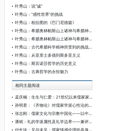
叶秀山：说“诚”
叶秀山：“感性世界”的挑战
叶秀山：柏拉图的《巴门尼德篇》
叶秀山：希腊奥林帕斯山上诸神与希腊神话之古典精神（上）
叶秀山：希腊奥林帕斯山上诸神与希腊神话之古典精神（下）
叶秀山：古代希腊科学精神所受到的挑战——怀疑论的历史作用
叶秀山：从亚里士多德到斯多亚主义
叶秀山：斯宾诺莎哲学的历史意义
叶秀山：古典哲学的永恒魅力
相同主题阅读
孟庆楠：生生与仁爱：21世纪以来儒家家庭伦理研究述评
孙明君：《齐物论》对儒家学派心性论的回应
张志刚：儒家文化与宗教中国化——以中国宗教通史为线索的学理沉思
潘斌：礼的学派属性及礼学边界——兼评当前中国民俗学、历史人类学所言之“礼”
付长珍：见与未见：儒家情感伦理的具身性维度