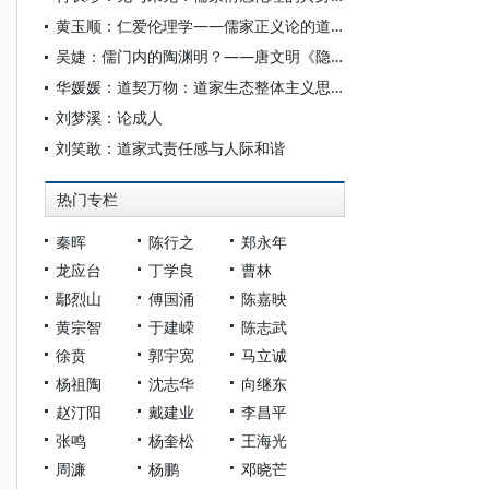
黄玉顺：仁爱伦理学——儒家正义论的道德哲学基础效应
吴婕：儒门内的陶渊明？——唐文明《隐逸之间：陶渊明精神世界中的自然、历史与社会》读后
华媛媛：道契万物：道家生态整体主义思想体系
刘梦溪：论成人
刘笑敢：道家式责任感与人际和谐
热门专栏
秦晖
陈行之
郑永年
龙应台
丁学良
曹林
鄢烈山
傅国涌
陈嘉映
黄宗智
于建嵘
陈志武
徐贲
郭宇宽
马立诚
杨祖陶
沈志华
向继东
赵汀阳
戴建业
李昌平
张鸣
杨奎松
王海光
周濂
杨鹏
邓晓芒