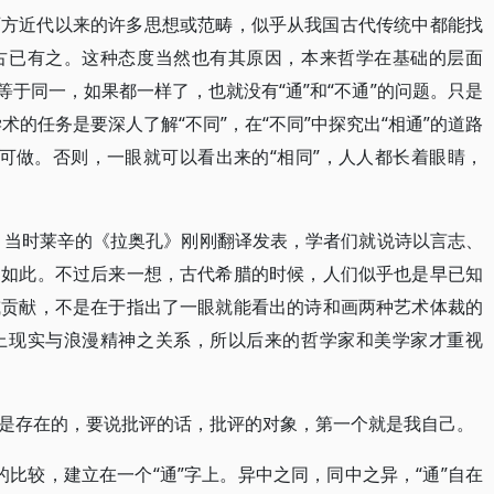
西方近代以来的许多思想或范畴，似乎从我国古代传统中都能找
古已有之。这种态度当然也有其原因，本来哲学在基础的层面
等于同一，如果都一样了，也就没有“通”和“不通”的问题。只是
学术的任务是要深人了解“不同”，在“不同”中探究出“相通”的道路
”可做。否则，一眼就可以看出来的“相同”，人人都长着眼睛，
题。当时莱辛的《拉奥孔》刚刚翻译发表，学者们就说诗以言志、
确如此。不过后来一想，古代希腊的时候，人们似乎也是早已知
或贡献，不是在于指出了一眼就能看出的诗和画两种艺术体裁的
上现实与浪漫精神之关系，所以后来的哲学家和美学家才重视
是存在的，要说批评的话，批评的对象，第一个就是我自己。
”的比较，建立在一个“通”字上。异中之同，同中之异，“通”自在