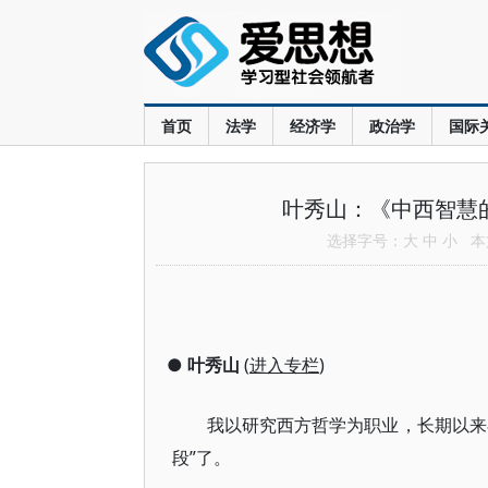
首页
法学
经济学
政治学
国际
叶秀山：《中西智慧
选择字号：
大
中
小
本文
●
叶秀山
(
进入专栏
)
我以研究西方哲学为职业，长期以来
段”了。