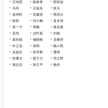
王缉思
陈奉孝
郭世佑
马玲
王振东
狄马
袁伟时
史啸虎
熊培云
秋风
刘小枫
孟令伟
雷一宁
周枫
蒋兆勇
吴伟
沙叶新
刘瑜
葛剑雄
储昭根
吴稼祥
许之远
袁刚
杨小凯
吴励生
朱学勤
潘维
郑秉文
莫于川
羽之野
谢志浩
孙立平
杨光