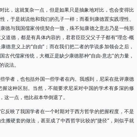
来对比，这就复杂一点，但是如果只是抽象地对比，也会变得比
德性，于是就说他和我们的孔子一样；而看到康德置实践理性、
言康德与我国儒家传统契合一致，殊不知康德之意志乃是一纯形
义道德，都是有具体内容的，君君臣臣父父子子都有“理念-概
是康德意义上的“自由”；而在我们把二者的学说多加领会之后，
国古代儒家传统，大概正是缺少康德那种“自由-意志"的力量，
的说法。
一些学者，也包括外国一些学者在内。我感到，尼采在批评康德
把握这种区别。当然，不能要求尼采对中国的学术有多深的修
，这一点，他比叔本华倒退了。
，它反映了我国学者在一个时期对于西方哲学的把握程度，不是
生搬硬套的做法，甚至成了中西哲学比较的“捷径”，则似乎就