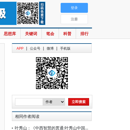
登录
注册
思想库
关键词
笔会
科普
排行
|
|
|
APP
公众号
微博
手机版
相同作者阅读
叶秀山：《中西智慧的贯通:叶秀山中国哲学文化论集》前言