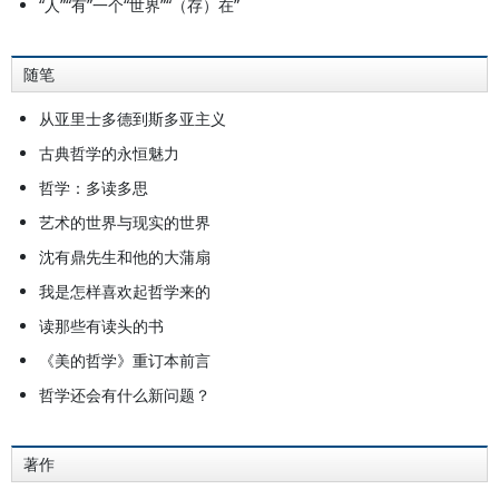
“人”“有”一个“世界”“（存）在”
随笔
从亚里士多德到斯多亚主义
古典哲学的永恒魅力
哲学：多读多思
艺术的世界与现实的世界
沈有鼎先生和他的大蒲扇
我是怎样喜欢起哲学来的
读那些有读头的书
《美的哲学》重订本前言
哲学还会有什么新问题？
著作