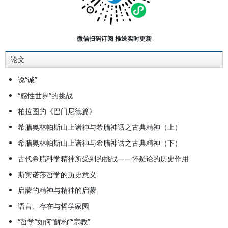
方哲学史、古代希腊、近现代欧洲大
陆哲学兼及美学；中西哲学沟通问
题。主要专著、论文：《前苏格拉底
微信扫码订阅 推送实时更新
哲学研究》（独著），三联书店，
论文
1982年；《苏格拉底及其哲学思
想》（独著）．人民出版社．1986
说“诚”
年；《美的哲学》（独著），人民出
“感性世界”的挑战
版社，1991年；《西方哲学》（学
柏拉图的《巴门尼德篇》
术版）第一卷“总论”，上篇：《西方
希腊奥林帕斯山上诸神与希腊神话之古典精神（上）
哲学观念之变迁》（专著），凤凰出
希腊奥林帕斯山上诸神与希腊神话之古典精神（下）
版社、江苏人民出版社，2004年；
古代希腊科学精神所受到的挑战——怀疑论的历史作用
《希腊哲学从宇宙论到伦理学的过
斯宾诺莎哲学的历史意义
渡》（论文），《江苏行政学院学
报》，2001.1－2；《哲学作为哲
启蒙的精神与精神的启蒙
学》（论文），《中国社会科学》，
语言、存在与哲学家园
2005．6。
“哲学”如何“解构”“宗教”