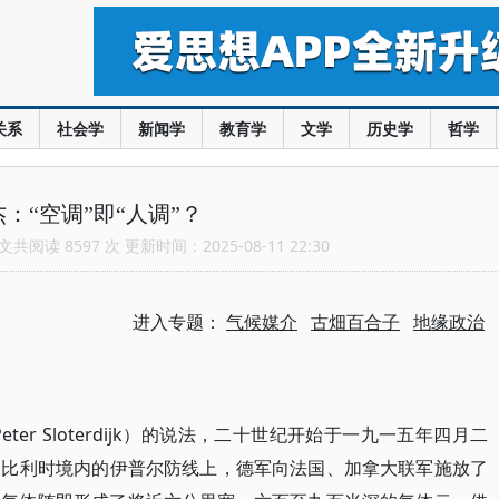
关系
社会学
新闻学
教育学
文学
历史学
哲学
：“空调”即“人调”？
共阅读 8597 次 更新时间：2025-08-11 22:30
进入专题：
气候媒介
古畑百合子
地缘政治
er Sloterdijk）的说法，二十世纪开始于一九一五年四月二
，即比利时境内的伊普尔防线上，德军向法国、加拿大联军施放了