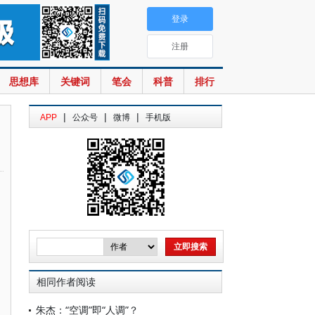
登录
注册
思想库
关键词
笔会
科普
排行
|
|
|
APP
公众号
微博
手机版
相同作者阅读
朱杰：“空调”即“人调”？