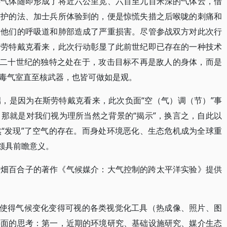
毒气体随即形成了将近六公里宽、六百至九百米深的气体云，借
防护的法、加士兵所体验到的，便是惊慌失措之后喉咙的刺痛和
对他们的呼吸道和肺部造成了严重损害。尽管参战双方对此次行
斯劳特戴克看来，此次行动彰显了此前世纪即已存在的一种技术
，二十世纪的独特之处在于，攻击目标不再是敌人的身体，而是
毒气室直至核武器，也皆可做如是观。
，是因为在斯劳特戴克看来，此次负面“空（气）调（节）”事
那就是对我们视为理所当然之背景的“揭示”，换言之，自此以
“发现”了空气的存在。而身处环境恶化、生态危机成为全球重
颇具前瞻意义。
古畑百合子的著作《气候媒介：大气控制的跨太平洋实验》提供
指使得气候变化变得可视的各类视觉化工具（热成像、照片、图
层面的思考：第一，近期的环境研究、基础设施研究、媒介生态