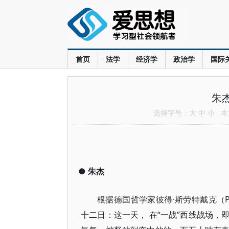
首页
法学
经济学
政治学
国际
朱杰
选择字号：
大
中
小
本文
●
朱杰
根据德国哲学家彼得·斯劳特戴克（Pet
十二日：这一天， 在“一战”西线战场