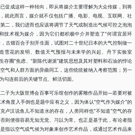
究已促成这样一种转向，即从将媒介主要理解为大众传媒，到将
”，就此而言，媒介就不仅包括广播、电影、电视、互联网、社
；第二，我们进而也应该将调节了天气或制造出气候可控之泡泡
技艺和技术视为媒介，因为它们都积极中介并塑造了“何谓宜居环
概念，古畑百合子别开生面，试图对二十世纪日本的大气控制做一
造雪花的发明、数值天气预报与未来学的兴起、丹下实验室
所谓“生存圈”焦虑、“新陈代谢派”建筑思想及其对塑料和石油的悖论
节空气和人群方面的异曲同工，这些统统被纳入考察范围；另一
为勾连前后的关键节点、鲜活切面。
芙二子为大阪世博会百事可乐馆创作的雾雕作品开始—若要对被
术角度入手倒也是题中应有之义，因为体认“空气作为媒介”的
麦克卢汉说鱼儿不知道水的存在，人类同样也“不知道”空气的存
，否则便很容易无知无觉、习以为常。也正是基于此，有论者指
不是指以空气或气候为对象来创作艺术作品，或通过艺术作品来