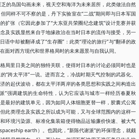
匮乏的岛国勾画未来，视天空和海洋为未来居所，此类做法自然
但同样不可不察的是，丹下实验室在“二战”期间即与日本军国
”的扩张（它因此参加了“大东亚共荣圈纪念建筑”设计竞赛并获
理念及实践显然来自于地缘政治在当时日本的流传与接受，另一
日语中却被翻译成了“生存圈”：此类“理论的旅行”与“翻译的政
想界在面对西方现代和世界格局时的未来愿景与自我认同。
战格局里日美之间的独特关联，使得对日本的讨论必须同时也是
的“跨太平洋”一说。进而言之，冷战时期天气控制的武器化、
经济的起伏波动，都在太平洋两岸的各类思想和实践之间构造出
谢派”强调建筑的生命特性，认为它应该与城市一样经历春夏秋
便是最好的建筑单元，因为如同人体细胞更替一样，胶囊式公寓
。但此类理念及实践之所以成为可能，又与全球范围内的这样一
料和环境污染源、标准化集装箱使得物品运输廉价快速、被大气
ceship earth）。也因此，“新陈代谢派”的环保理念，就颇