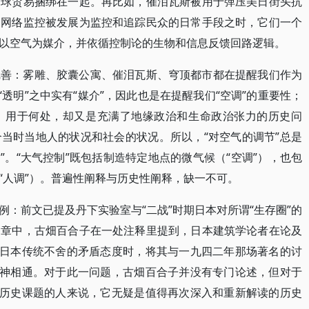
全球贸易捆绑在一起。再比如，催泪瓦斯被用于弹压美日街头抗
和网络监控被发展为监控和追踪民众的日常手段之时，它们一个
以空气为媒介，并依循控制论的生物和信息反馈回路逻辑。
完善：雾雕、胶囊公寓、催泪瓦斯、穹顶都市都在提醒我们作为
“透明”之中实有“媒介”，因此也是在提醒我们“空调”的重要性；
、用于何处，却又是充满了地缘政治和生命政治张力的历史问
当时当地人的状况和社会的状况。所以，“对空气的调节”总是
调”。“大气控制”既包括制造特定地点的微气候（“空调”），也包
“人调”）。普遍性阐释与历史性阐释，缺一不可。
：前文已提及丹下实验室与“二战”时期日本对所谓“生存圈”的
文章中，古畑百合子在一处注释里提到，日本建筑学论者在论及
对日本传统不舍的矛盾态度时，将其与一九四二年那场著名的讨
精神相通。对于此一问题，古畑百合子并没有专门论述，但对于
大历史课题的人来说，它无疑是值得再次深入和重新解读的历史