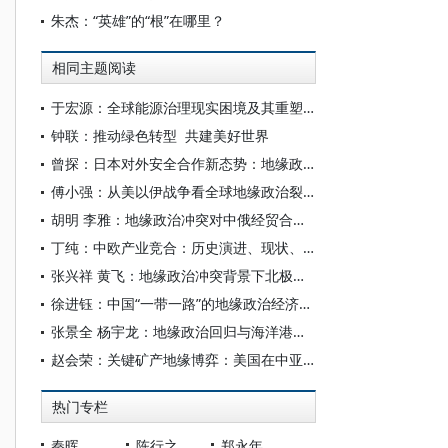
朱杰：“英雄”的“根”在哪里？
相同主题阅读
于宏源：全球能源治理现实困境及其重塑前景
钟联：推动绿色转型 共建美好世界
曾探：日本对外安全合作新态势：地缘政治的回归与权力角逐
傅小强：从美以伊战争看全球地缘政治裂变
胡明 李雅：地缘政治冲突对中俄经贸合作的影响——基于安全化与相互依赖理论的研究
丁纯：中欧产业竞合：历史演进、现状、成因与前景
张兴祥 黄飞：地缘政治冲突背景下北极治理困境与“冰上丝绸之路”建设
徐进钰：中国“一带一路”的地缘政治经济：包容的天下或者例外的空间？
张景全 杨宇龙：地缘政治回归与海洋港口的战略资产逻辑
赵会荣：关键矿产地缘博弈：美国在中亚的战略布局、制约因素与影响分析
热门专栏
秦晖
陈行之
郑永年