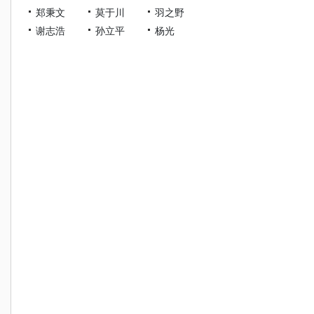
郑秉文
莫于川
羽之野
谢志浩
孙立平
杨光