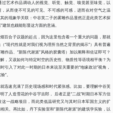
通过艺术作品调动人的视觉、听觉、触觉、嗅觉甚至味觉，以
唤醒，从而使不可见的可见、不可感的可感，进而在对空气之温
与其的现象学关联：中谷芙二子的雾雕作品显然正是此类艺术探
派”建筑也颇能彰显这方面的意涵。
古畑百合子议题的起点，因为这里包含着一个重大的问题，那就
（“现代性就是对我们视为理所当然之背景的揭示”）具有普遍
雕作品、“新陈代谢派”风格的胶囊塔）加以阐释和佐证即可？
理解，又该如何与特定时空的历史性、物质性等语境相平衡？为
时引入了对此一时期的日本来说至关重要的“地缘政治”视角，
验”。
述就迅速充满了历史现场感和时代紧张感。比如，要理解中谷芙
明了人造雪花的中谷宇吉郎， 后者正是“二战”时期日本军方信
发这一战略项目，而此类低温研究又与其时日本军国主义的扩
相关。再比如，丹下实验室和“新陈代谢派”的建筑学实验，以