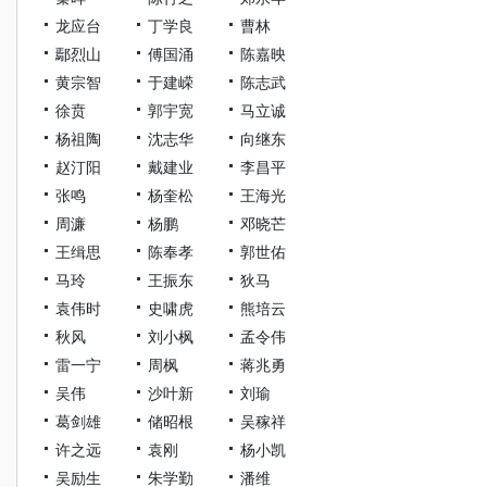
龙应台
丁学良
曹林
鄢烈山
傅国涌
陈嘉映
黄宗智
于建嵘
陈志武
徐贲
郭宇宽
马立诚
杨祖陶
沈志华
向继东
赵汀阳
戴建业
李昌平
张鸣
杨奎松
王海光
周濂
杨鹏
邓晓芒
王缉思
陈奉孝
郭世佑
马玲
王振东
狄马
袁伟时
史啸虎
熊培云
秋风
刘小枫
孟令伟
雷一宁
周枫
蒋兆勇
吴伟
沙叶新
刘瑜
葛剑雄
储昭根
吴稼祥
许之远
袁刚
杨小凯
吴励生
朱学勤
潘维