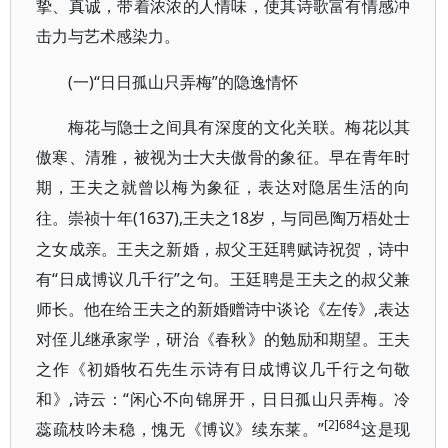
挚、真诚，带着浓浓的人情味，使其诗歌富有情感冲
击力与艺术感染力。
(一)“日日孤山只弄梅”的隐逸情怀
梅花与隐士之间具有深度的文化关联。梅花以其
傲寒、清雅，被视为士大夫傲骨的象征。早在青年时
期，王夫之就曾以梅为象征，表达对隐居生活的向
(1637),王夫之18岁，与同邑陶万梧处士
往。崇祯十年
之女成亲。王夫之新婚，叔父王廷聘赋诗祝贺，诗中
有“日成博议几千行”之句。王廷聘是王夫之的叔父兼
师长。他在给王夫之的新婚赠诗中谈论《左传》,表达
对侄儿继承家学，研治《春秋》的勉励和期望。王夫
之作《初婚牧石先生示诗有日成博议几千行之句敬
和》,诗云：“闲心不向锦屏开，日日孤山只弄梅。冷
[2]684
蕊疏枝吟未稳，愧无《博议》续东莱。”
这是现