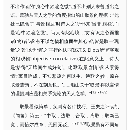
不出作者的“身心中独喻之微”,道不出别人未曾道出之
语。萧驰从天人之学的角度指出船山取景的理据：“此
处已隐含了‘与景相迎’时诗人之‘所怀来’当非‘粗欲’,而
是‘心中独喻之微’。诗人有此心境，或‘有识之心而推
诸(物)者’,或‘有不谋之物相值而生其心者’,皆是取一‘现
量’之‘景’以为‘情’之‘平行的认同’(或T.S. Eliots所谓‘客观
的相观物’objective correlative),在此意义上，诗人
是‘拾得’‘天壤间生成好句’。此即‘取景含情’或‘从景得
情’:‘寓目吟成，不知悲凉之何以生。诗歌之妙，原在
取景遣韵，不在刻意也。’……船山关于‘取景’得以言情
[12]71-72
的理据则应是相关系统论的天人之学。”
取景看似简单，实则有各种技巧。王夫之评袁凯
“中取，边取，合取，离取；取新已
《闻笛》诗云：
[9]1478
竟，而恰尔成章，无回无驳。”
取景虽有不同角