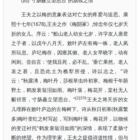
(四)“寸肠矗立望思台”的舐犊之情
王夫之以梅的意象表达对亡女的疼爱与追思。康
(1678),王夫之作《梅阴冢》,悼念年仅七岁夭
熙十七年
折的女儿。序云：“船山老人幼女七岁，许字友人唐君
之子者，以戊午八月夭。败叶庐左有梅一株，老人夙
所玩息。庐圮梅存，因瘗其侧。老人女早晓字，动有
闲则。尝自言：‘使我且死，必不乱。’垂亡果然。老人
哀之甚，且恐此土为樵犁所侵，诗以志之。”诗
云：“秋露漙，梅叶丹，莎根草虫吟初寒。梅根千年荫
野土，鹤发衰翁泪如雨。梅叶落，梅花开，棠杜无人
[2]376
斸径苔，寸肠矗立望思台。”
王夫之将夭折的女
(秋露繁
儿埋葬在败叶庐边的古梅树下。诗从秋日初寒
多)梅叶变红之时写起，写到梅叶落，梅花开，以物候
的变迁衬托“鹤发衰翁泪如雨”的深情，表现了柔肠寸
断的绝望。作为理学家，王夫之提倡诗道性情，但与