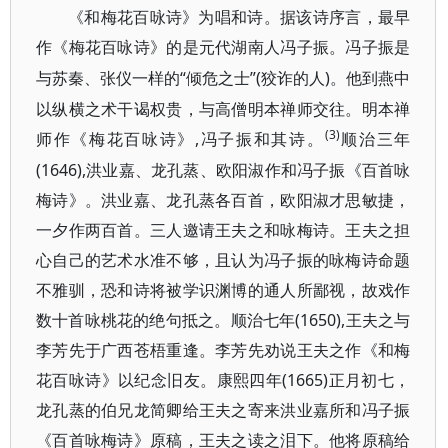
《和梅花百咏诗》为唱和诗。据该诗序言，最早
作《梅花百咏诗》的是元代湖南人冯子振。冯子振是
“倾危之士”(狡诈的人)。他到燕中
与苏秦、张仪一样的
以纵横之术干谒权贵，与高僧明本禅师交往。明本禅
(3)
师作《梅花百咏诗》,冯子振和其诗。
顺治三年
(1646),洪业嘉、龙孔蒸、欧阳淑作和冯子振《百首咏
梅诗》。洪业嘉、龙孔蒸各百首，欧阳淑才思敏捷，
一夕作两百首。三人邀请王夫之和咏梅诗。王夫之担
心自己的艺术水准不够，且认为冯子振的咏梅诗命题
不雅驯，恐和诗将被学识渊博的通人所鄙视，故戏作
数十首咏桃花的绝句抵之。顺治七年(1650),王夫之与
李芳先于广西苍梧重逢。李芳先劝说王夫之作《和梅
花百咏诗》以纪念旧友。康熙四年(1665)正月初七，
龙孔蒸的伯兄龙简卿给王夫之寄来洪业嘉所和冯子振
《百首咏梅诗》原稿，王夫之读之泪下。他将原稿给