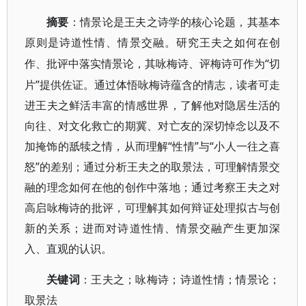
摘要
：情景论是王夫之诗学的核心论题，其基本
原则是诗道性情、情景交融。研究王夫之如何在创
“切
作、批评中落实情景论，其咏梅诗、评梅诗可作为
片”提供佐证。通过体悟咏梅诗蕴含的情志，读者可走
进王夫之鲜活丰富的情感世界，了解他对隐居生活的
向往、对文化救亡的期冀、对亡友的深切悼念以及不
加掩饰的舐犊之情，从而理解“性情”与“小人一往之喜
怒”的差别；通过分析王夫之的取景法，可理解情景交
融的理念如何在他的创作中落地；通过考察王夫之对
高启咏梅诗的批评，可理解其如何辩证处理拟古与创
新的关系；进而对诗道性情、情景交融产生更加深
入、直观的认识。
关键词
：王夫之；咏梅诗；诗道性情；情景论；
取景法