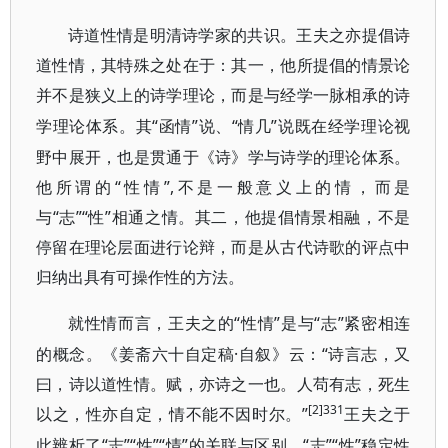
诗道性情是明清诗学家的共识。王夫之亦提倡诗
道性情，其特殊之处在于：其一，他所提倡的情景论
并不是狭义上的诗学理论，而是与经学一脉相承的诗
“函情”说、“情几”说既在经学理论视
学理论体系。其
野中展开，也是贯通于《诗》学与诗学的理论体系。
他所谓的“性情”,不是一般意义上的情，而是
与“志”“性”相通之情。其二，他提倡情景相融，不是
停留在理论层面进行论辩，而是从古代诗歌的评点中
归纳出具有可操作性的方法。
“性情”是与“志”紧密相连
就性情而言，王夫之的
的概念。《姜斋六十自定稿·自叙》云：“诗言志，又
曰，诗以道性情。赋，亦诗之一也。人苟有志，死生
[2]331
以之，性亦自定，情不能不因时尔。”
王夫之于
“志”“性”“情”的关联与区别。“志”“性”稳定性
此辨析了