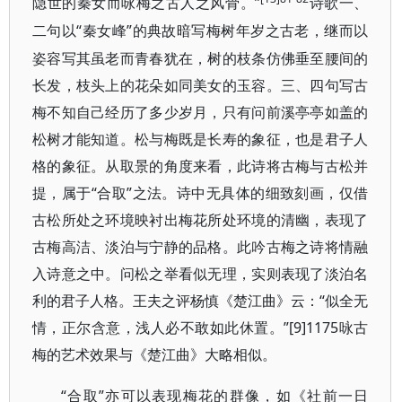
隐世的秦女而咏梅之古人之风骨。”
诗歌一、
“秦女峰”的典故暗写梅树年岁之古老，继而以
二句以
姿容写其虽老而青春犹在，树的枝条仿佛垂至腰间的
长发，枝头上的花朵如同美女的玉容。三、四句写古
梅不知自己经历了多少岁月，只有问前溪亭亭如盖的
松树才能知道。松与梅既是长寿的象征，也是君子人
格的象征。从取景的角度来看，此诗将古梅与古松并
提，属于“合取”之法。诗中无具体的细致刻画，仅借
古松所处之环境映衬出梅花所处环境的清幽，表现了
古梅高洁、淡泊与宁静的品格。此吟古梅之诗将情融
入诗意之中。问松之举看似无理，实则表现了淡泊名
利的君子人格。王夫之评杨慎《楚江曲》云：“似全无
情，正尔含意，浅人必不敢如此休置。”[9]1175咏古
梅的艺术效果与《楚江曲》大略相似。
“合取”亦可以表现梅花的群像，如《社前一日