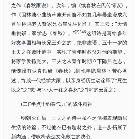
之作《春秋家说》。次年，编《续春秋左氏传博议》,
作《因林塘小曲筑草庵开南窗不知复几年晏坐漫成六
首呈桃坞老人暨家兄石崖先生同作》,其三云：“天情
[2]346
垂粥饭，家学志《春秋》。”
这组诗是写给多年
好友李国相与长兄王介之的，绝非虚语，五十一岁的
王夫之在败叶庐中，实现了青年时叔父对他的期望，
将家学发扬光大。王夫之从青年时期立下隐居之志，
,到晚年隐居林下苦心著
惭愧没有认真钻研《春秋》
述，终成一代经学大家，以亲身经历生动诠释了“死生
以之”之“志”与“小人一往之喜怒”之“情”的云泥之别。
(二)“半点千钧春气力”的战斗精神
明朝灭亡后，王夫之的诗中虽不乏借梅表现隐居
生活的诗篇，不过他在已有题材之外，进一步拓展了
新内涵，借咏梅表达文化救亡的决心。