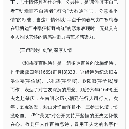
“发乎其不自已
下，志士情怀具有社会性、公共性，是
者”“动焉而不自待者”,符合“大欲通乎志，公意准乎
情”的标准，当这种情怀以“半点千钧春气力”“寒梅春
在野塘边”“冲寒狂折野梅红”的形象表现时，无疑具有
令人难以忘怀的情感冲击力与艺术感染力。
(三)“延陵挂剑”的深厚友情
《和梅花百咏诗》是一组多达百首的咏梅组诗，
(1665)正月[8]333。这组诗为纪念旧友
作于康熙四年
洪业嘉(字伯修)、龙孔蒸(字季霞)、欧阳淑(字予私)等
而作，表达了对亡友深沉的思念。顺治六年(1649),王
夫之赴肇庆，在南明永历小朝廷任行人司行人。次
年，五虎案发，船山死诤而忤群小，三参王化澄，愤
[7]61
激咯血。
“吴党”对公开支持严起恒的王夫之怀恨
在心。攸县狂人作百梅恶诗，冒用王夫之的名字作