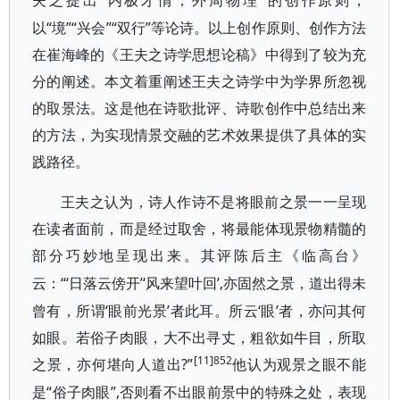
“内极才情，外周物理”的创作原则，
夫之提出
以“境”“兴会”“双行”等论诗。以上创作原则、创作方法
在崔海峰的《王夫之诗学思想论稿》中得到了较为充
分的阐述。本文着重阐述王夫之诗学中为学界所忽视
的取景法。这是他在诗歌批评、诗歌创作中总结出来
的方法，为实现情景交融的艺术效果提供了具体的实
践路径。
王夫之认为，诗人作诗不是将眼前之景一一呈现
在读者面前，而是经过取舍，将最能体现景物精髓的
部分巧妙地呈现出来。其评陈后主《临高台》
“‘日落云傍开’‘风来望叶回’,亦固然之景，道出得未
云：
曾有，所谓‘眼前光景’者此耳。所云‘眼’者，亦问其何
如眼。若俗子肉眼，大不出寻丈，粗欲如牛目，所取
[11]852
之景，亦何堪向人道出?”
他认为观景之眼不能
“俗子肉眼”,否则看不出眼前景中的特殊之处，表现
是