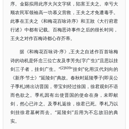
序。金谿拟用此序大兴文字狱，陷害王夫之。幸亏大
顺农民军领袖高一功慕义营救，王夫之才免遭毒手。
此事在王夫之《和梅花百咏诗序》和王敔《大行府君
行述》中都有记载。百梅恶诗事件之后的很长时间，
王夫之对作百梅诗都心存芥蒂。
·序》,王夫之自述作百首咏梅
据《和梅花百咏诗
诗的动机是怀念三位亡友及李芳先(字广生):“且思以挂
[2]609
剑三子者，挂剑广生。”
“挂剑”化用汉代刘向的
《新序·节士》“延陵剑”典故。春秋时延陵季子(即吴公
子季札)将出访晋国，带宝剑经过徐国，徐君观剑不语
而色欲之。季札因有出使晋国的使命在身，未即献
剑，然心已许之。及季札返徐，徐君已死。季札乃以
剑挂徐君墓树而去。“延陵剑”后用为不忘故旧的典
实。