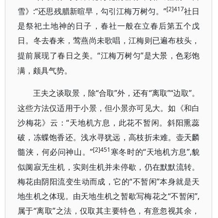
[2]417
雪》:“还思残腊新暄早，勾引江梅万树匀。”
社日
是祭祀土地神的日子，春社一般在立春后第五个戊
日。冬去春来，莺燕尚未歌唱，江梅则已遍布枝头，
“江梅万树匀”是大景，色彩饱
提前展现了春日之美。
满，颇具气势。
“合取”外，还有“离取”“边取”。
王夫之谈取景，除
这些方法仅适用于小景，但小景亦可见大。如《和白
沙梅花》云：“天地机方息，此花不暂闲。斜阳熏蕊
破，冻蝶饱香还。浅水寻犹远，高枝折未难。壶天麟
[2]451
髓浃，何必问神山。”
“天地机方息”,貌
寒冬时的
似阒寂无生机，实则生机并未停歇，仍在默默流转。
梅花由阴阳流变生动而成，它的“不暂闲”本身就是天
地生机之体现。由天地生机之暂歇写梅花之“不暂闲”,
属于“离取”之法，仅取其主要特色，有意忽视其余，