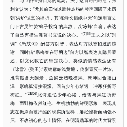
学，与世俗保持自觉的疏离。关于这首诗的诗意，张
“尤其前四句以雁柱哀怨的琴声回顾了永历
利文认为：
朝‘洪炉’试烹的挫折，其‘冻蜂长惜纸中天’句逆用百丈
门下古灵神赞‘蜂子投窗’的典故，以‘冻蜂’自喻，表达
[7]66
了自己穷措生涯著书立说的决心。”
“别
王夫之以
调”《愚鼓词》酬答方以智，表达对方以智招邀的感
谢，同时借“寒梅春在野塘边”向方以智表达其隐居著
述、以文化救亡的坚定决心。类似的情感表达还有
《咏雪》(癸丑):“素绡羃岫浅黄通，倒影青冥一片浓。
雁背皴含天阙景，鱼鳞云烈晚檐风。乾坤回合摇山
泽，形魄孤清接混濛。回首少年心绪迥，冲寒狂折野
[2]358
梅红。”
此诗追忆少年心绪，借雪与风狂折野
梅，而野梅依然红艳、生机勃勃的鲜明形象，表现其
志在振刷而被严酷的现实所阻碍，屡经挫折而顽强不
屈、不改初心的志士情怀。在明清鼎革的时代大背景