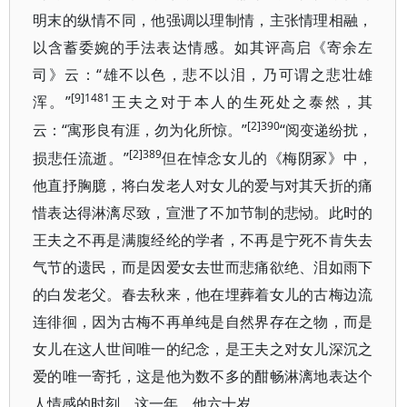
明末的纵情不同，他强调以理制情，主张情理相融，
以含蓄委婉的手法表达情感。如其评高启《寄余左
司》云：“雄不以色，悲不以泪，乃可谓之悲壮雄
[9]1481
浑。”
王夫之对于本人的生死处之泰然，其
[2]390
“寓形良有涯，勿为化所惊。”
“阅变递纷扰，
云：
[2]389
损悲任流逝。”
但在悼念女儿的《梅阴冢》中，
他直抒胸臆，将白发老人对女儿的爱与对其夭折的痛
惜表达得淋漓尽致，宣泄了不加节制的悲恸。此时的
王夫之不再是满腹经纶的学者，不再是宁死不肯失去
气节的遗民，而是因爱女去世而悲痛欲绝、泪如雨下
的白发老父。春去秋来，他在埋葬着女儿的古梅边流
连徘徊，因为古梅不再单纯是自然界存在之物，而是
女儿在这人世间唯一的纪念，是王夫之对女儿深沉之
爱的唯一寄托，这是他为数不多的酣畅淋漓地表达个
人情感的时刻。这一年，他六十岁。