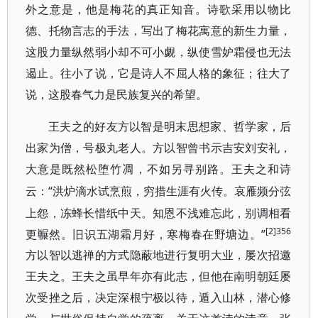
外之意是，他是梅花的真正知音。诗歌采用以物比
德、托物言志的手法，写出了梅花寓意的新生力量，
这股力量纵然弱小却不可小觑，纵使雪妒霜侵也无法
遏止。往小了说，它是诗人不屈人格的象征；往大了
说，这股春气力是民族复兴的希望。
王夫之的好友方以智是明末思想家、哲学家，后
出家为僧，号极丸老人。方以智曾书示吉安刘安礼，
大意是既然松堕竹凋，不如另寻别路。王夫之和诗
“洪炉滴水试烹煎，穷措生涯有火传。哀雁频分弦
云：
上怨，冻蜂长惜纸中天。知恩不浅难忘此，别调相看
[2]356
更冁然。旧识五湖霜月好，寒梅春在野塘边。”
方以智以逃禅的方式隐蔽地进行复明大业，屡次招邀
王夫之。王夫之虽早年亦有此志，但他在南明朝廷屡
次受挫之后，决定深根宁极以待，遁入山林，潜心修