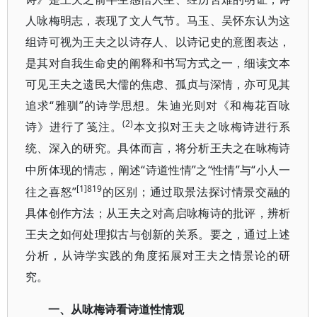
人咏梅明志，表现了文人气节。马玉、吴怀东认为这
组诗可视为王夫之以诗存人、以诗记史的意图表达，
是其对自我生命史的阐释和书写方式之一，细读文本
可见王夫之遗民大儒的焦虑、孤贞与深情，亦可见其
追求“雅驯”的诗学思想。朱迪光则对《和梅花百咏
(2)
诗》进行了笺注。
本文拟对王夫之咏梅诗进行系
统、深入的研究。具体而言，将分析王夫之在咏梅诗
“诗道性情”之“性情”与“小人一
中所体现的情志，阐述
[1]819
往之喜怒”
的区别；通过取景法探讨情景交融的
具体创作方法；从王夫之对高启咏梅诗的批评，辨析
王夫之如何处理拟古与创新的关系。要之，通过上述
分析，从诗学实践的角度拓展对王夫之情景论的研
究。
一、从咏梅诗看诗道性情观