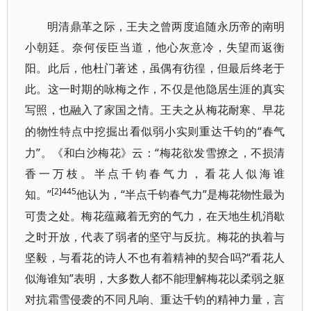
明清鼎革之际，王夫之曾两度追随永历帝的南明
小朝廷。奈何佞臣当道，他心灰意冷，失望而返衡
阳。此后，他杜门著述，虽偶有彷徨，但最后终老于
此。这一时期的咏梅之作，不仅是他隐居生涯的真实
写照，也融入了家国之情。王夫之从梅花耐寒、早花
“春气
的物性特点中挖掘出看似弱小实则重达千钧的
力”。《和白沙梅花》云：“梅花欲发雪撩之，不损清
香一万枝。半点千钧春气力，看花人似海谁
[2]445
知。”
“半点千钧春气力”是梅花物性最为
他认为，
可贵之处。梅花蕴藏着无穷的气力，在天地生机消歇
之时开放，代表了弱者的坚守与反抗。梅花的执着与
坚毅，与看花的诗人不也有着精神的契合吗?“看花人
似海谁知”表明，大多数人都不能理解梅花以柔弱之躯
对抗霜雪侵袭的不同凡响、重达千钧的精神力量，言