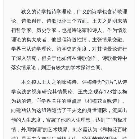
狭义的诗学指诗学理论，广义的诗学包含诗歌理
论、诗歌创作、诗歌批评三个方面。王夫之是明末清
初哲学家、历史学家，也是诗论家和诗人。作为情景
理论的集大成者，他提倡诗道性情，主张情景交融。
学界已从诗学理论、诗学史的角度，对其情景论进行
了深入研究，但关于他如何在诗歌创作、诗歌批评中
落实情景论，则还有较大的学术探讨空间。
“切片”,从诗
本文拟以王夫之的咏梅诗、评梅诗为
学实践的视角研究其情景论。王夫之现存123首以梅
(1)
为题的诗。
学界关注的重点是《和梅花百咏诗》。
向建功认为这组诗隐含了王夫之的身世遭际，流露出
“内极才
他的人生态度，寄寓了他的人生理想，达到了
情，外周物理”的艺术境界。刘永霞认为《和梅花百咏
诗》是王夫之前半生感悟人生、经历苦难的明证，诗