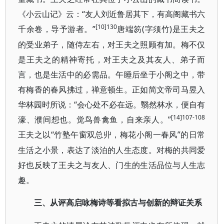
《小云山记》云：“友人刘近鲁居其下，有高阁藏书六
[10]130
千余卷，导予游者。”
(字须竹)是王夫之
唐端笏
的受业弟子，随侍左右，对王夫之照顾有加。梅不仅
是王夫之的精神寄托，对王夫之及其友人、弟子而
言，也是生活中的必需品。午睡后坐于小阁之中，带
有梅香的春风拂过，禅意顿生。正如简文帝司马昱入
华林园时所说：“会心处不必在远。翳然林水，便自有
[14]107-108
濠、濮间想也。觉鸟兽禽鱼，自来亲人。”
“竹塾午窗双总丱，梅花小阁一春风”的日常
王夫之以
生活之小景，表达了淡泊的人生态度。对梅的共同爱
好也反映了王夫之与友人、门生的生活品位与人生志
趣。
三、从评高启咏梅诗等看拟古与创新的辩证关系