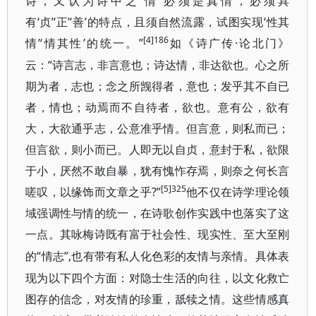
诗，又认为诗中之‘情’必须是真情，必须具
有‘贞’‘正’‘善’的特点，且须自然流露，试图实现‘性其
[4]186
情’‘情其性’的统一。”
·论北门》
如《诗广传
云：“诗言志，非言意也；诗达情，非达欲也。心之所
期为者，志也；念之所觊得者，意也；发乎其不自已
者，情也；动焉而不自待者，欲也。意有公，欲有
大，大欲通乎志，公意准乎情。但言意，则私而已；
但言欲，则小而已。人即无以自贞，意封于私，欲限
于小，厌然不敢自暴，犹有愧怍存焉，则奈之何长言
[5]325
嗟叹，以缘饰而文章之乎?”
他不仅在诗学理论领
域强调性与情的统一，在诗歌创作实践中也落实了这
一点。其咏梅诗既有富于社会性、现实性、至大至刚
“情志”,也有带有私人化色彩的友情与亲情。具体表
的
现为以下四个方面：对隐士生活的向往，以文化救亡
图存的信念，对友情的珍重，舐犊之情。这些情感真