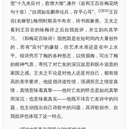
觉“十九夹应付，愈增大惭”,遂作《追和王百谷梅花绝
[2]632
句十首》,“自谓如岳鹏举论兵，存乎心耳”。
王百
(名穉登),晚明时期吴中布衣，诗书画兼善。王夫之
谷
看到王百谷的咏梅诗之后自我批评，并立刻向其学
习。《和梅花百咏诗》固然因是在短时间内大量创作
的，而有“应付”的嫌疑，但艺术水准还是在中上水
平。组诗穷尽了梅的各种形态，以情观梅，写出了梅
的精神气质，寄托了对亡友的深沉追思和抚今追昔的
家国之感。王夫之不论是对他人还是对自己，都有很
高的美学要求。他提倡诗道性情，强调所言之情皆真
情，真情意味着真挚——他对亡友的怀念是如此真挚
而深沉；也意味着真实——他既不讳言亡友诗中的问
题，也主动指出自己诗歌中的问题，其诗歌创作、自
我批评也体现了这一特点。