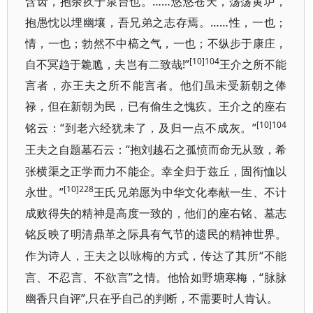
含齿，抱余疚于泉台也。……悠悠苍天，荡荡黄垆，
抱愚忱以埋幽壤，吾兄弟之志存焉。……性，一也；
情，一也；勃然不中槁之气，一也；不纵步于康庄，
[10]104
自不冥趋于臲卼，夫岂有二致哉!”
王介之所不能
言者，亦王夫之所不能言者。他们虽未受新朝之俸
禄，但在新朝为民，已有偷生之愧疚。王介之的座右
[10]104
“到老六经犹未了，及归一点不成灰。”
铭云：
“抱刘越石之孤愤而命无从致，希
王夫之自题墓石云：
张横渠之正学而力不能企。幸全归于兹丘，固衔恤以
[10]228
永世。”
王氏兄弟愿为中华文化奉献一生、不计
成败得失的精神是高度一致的，他们的座右铭、墓志
铭反映了明清鼎革之际具有气节的遗民的精神世界。
“不能
作为诗人，王夫之以咏梅的方式，传达了其所
言、不忍言、不欲言”之情。他恰如野塘寒梅，“脉脉
幽香只自评”,只在乎自己的判断，不需要时人肯认。