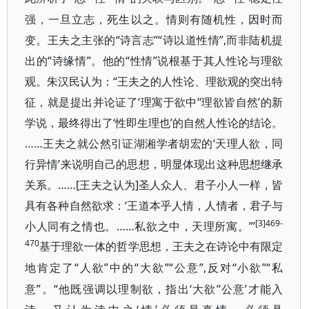
强，一旦立志，死生以之。情则有随机性，因时而
变。王夫之主张的“诗言志”“诗以道性情”,而非陆机提
出的“诗缘情”。他的“性情”说根基于其人性论与理欲
观。朱汉民认为：“王夫之的人性论、理欲观的突出特
征，就是提出并论证了‘理寓于欲中’‘理欲皆自然’的新
学说，最终得出了‘性即生理也’的自然人性论的结论。
……王夫之就公然引证湖湘学者胡宏的‘天理人欲，同
行异情’来说明自己的思想，明显体现出这种思想继承
关系。……[王夫之认为]圣人众人、君子小人一样，皆
具有各种自然欲求：‘王道本乎人情，人情者，君子与
[3]469-
小人同有之情也。……私欲之中，天理所寓。’”
470
基于理欲一体的哲学思想，王夫之在诗论中有限定
“人欲”中的“大欲”“公意”,反对“小欲”“私
地肯定了
意”。“他既强调以理制欲，指出‘大欲’‘公意’才能入