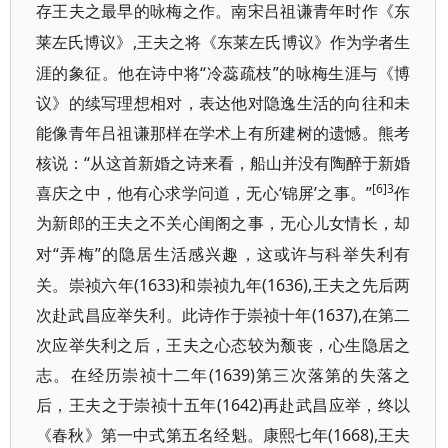
存王夫之最早的咏梅之作。南宋吕祖谦青年时作《东
,王夫之将《东莱左氏博议》作为学者生
莱左氏博议》
涯的象征。他在诗中将“冷蕊疏枝”的咏梅生涯与《博
议》的续写理想相对，表达他对隐逸生活的向往和未
能像青年吕祖谦那样在学术上有所建树的遗憾。熊考
核说：“从这首新婚之诗来看，船山并没有陶醉于新婚
[6]3
喜庆之中，他有心求学问道，无心‘锦屏’之事。”
作
为新郎的王夫之不关心闺阁之事，无心儿女情长，却
“弄梅”的隐居生活感兴趣，这或许与科举失利有
对
关。崇祯六年(1633)和崇祯九年(1636),王夫之先后两
次赴武昌应举失利。此诗作于崇祯十年(1637),在第二
次应举失利之后，王夫之心态较为颓丧，心生隐居之
志。在经历崇祯十二年(1639)第三次落第的失落之
后，王夫之于崇祯十五年(1642)再赴武昌应举，终以
《春秋》第一中式第五名经魁。康熙七年(1668),王夫