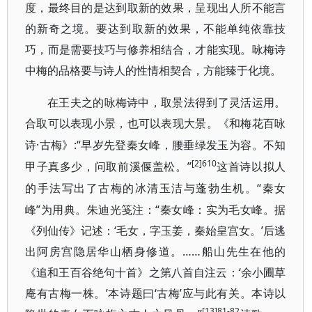
度，最终目的是达到取新的效果，呈现出人所不能言
的新奇之境。要达到取新的效果，不能单纯依靠技
巧，而是需要技巧与修养相结合，才能实现。咏梅诗
中梅的品格要与诗人的性情相契合，方能臻于化境。
在王夫之的咏梅诗中，取景法得到了灵活运用。
合取可以表现小景，也可以表现大景。《和梅花百咏
·古梅》:“早岁先登秦女峰，腰垂绿发玉为容。不知
诗
[2]610
甲子真多少，问取前溪偃盖松。”
这首诗以拟人
“秦女
的手法写出了古梅的冰清玉洁与蓬勃生机。
峰”为用典。朱迪光笺注：“秦女峰：实为毛女峰。据
《列仙传》记述：‘毛女，字玉姜，秦始皇宫女。’后逃
出阿房宫隐居华山栖身修道。……船山先生在他的
《追和王百谷绝句十首》之第八首自注云：‘余小圃草
庵有古梅一株。’本诗题曰‘古梅’应与此有关。本诗以
[13]81-82