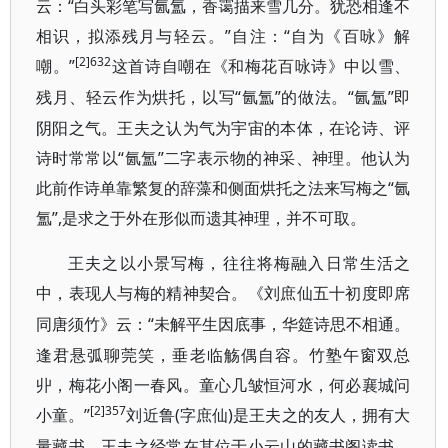
云：“白头彩笔写氤氲，香霭描来雪几分。犹恐相逢不
相识，拟添残月与轻云。”自注：“自为《百咏》解
[2]632
嘲。”
这首诗自嘲在《和梅花百咏诗》中以雪、
“氤氲”的做法。“氤氲”即
残月、轻云作为烘托，以写
阴阳之气。王夫之认为气为宇宙的本体，在论诗、评
诗时常常以“氤氲”二字表示物的神采、神理。他认为
此前作诗单靠繁复的辞藻和侧面烘托之法来写梅之“氤
氲”,是求之于外在形似而遗其神理，并不可取。
王夫之以小景写梅，往往将梅融入日常生活之
中，表现人与梅的精神契合。《刘庶仙五十初度即席
“未解平生因底事，华筵诗思不相通。
同唐须竹》云：
逢君悬弧聊莞笑，垂老临觞偶自容。竹塾午窗双总
丱，梅花小阁一春风。童心几皱恒河水，何必襄城问
[2]357
小童。”
(字庶仙)是王夫之的友人，拥有大
刘近鲁
量藏书。王夫之经常在其位于小云山的藏书阁读书。