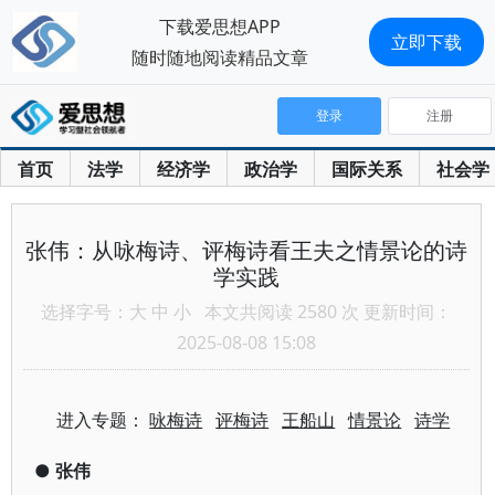
下载爱思想APP
立即下载
随时随地阅读精品文章
登录
注册
首页
法学
经济学
政治学
国际关系
社会学
张伟：从咏梅诗、评梅诗看王夫之情景论的诗
学实践
选择字号：
大
中
小
本文共阅读 2580 次 更新时间：
2025-08-08 15:08
进入专题：
咏梅诗
评梅诗
王船山
情景论
诗学
●
张伟