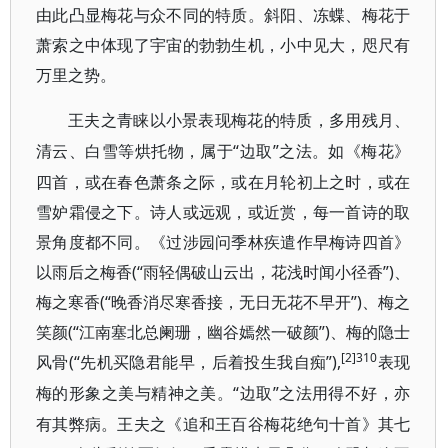
由此凸显梅花与众不同的特质。斜阳、冻蝶、梅花于
萧索之中体现了宇宙的勃勃生机，小中见大，咫尺有
万里之势。
王夫之青睐以小景表现梅花的特质，多用残月、
“边取”之法。如《梅花》
清云、白雪等烘托物，属于
四首，或在春色萧条之际，或在月轮初上之时，或在
雪妒霜侵之下。诗人或远观，或近赏，每一首诗的取
景角度都不同。《过涉园问季林疾遣作早梅诗四首》
以雨后之梅香(“雨轻偶破山云出，花浅时闻小径香”)、
梅之寒香(“晚香消尽寒香接，无日无花不早开”)、梅之
笑颜(“江南塞北总阑珊，幽谷嫣然一破颜”)、梅的隐士
[2]310
风骨(“先机买隐君能早，后着投生我自痴”),
表现
“边取”之法用得不好，亦
梅的形象之美与精神之美。
有其弊病。王夫之《追和王百谷梅花绝句十首》其七