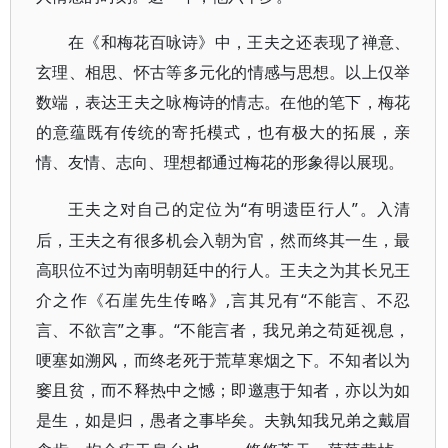
在《和梅花百咏诗》中，王夫之还表现了禅意、
玄理、相思、怀古等多元化的情感与思想。以上仅举
数端，表达王夫之咏梅诗的情志。在他的笔下，梅花
的意蕴既有传统的寄托模式，也有极大的拓展，亲
情、友情、志向、理想都通过梅花的形象得以展现。
“有明遗臣行人”。入清
王夫之对自己的定位为
后，王夫之有很多机会入朝为官，然而终其一生，最
高职位不过为南明朝廷中的行人。王夫之为其长兄王
介之作《石崖先生传略》,言其兄有“不能言、不忍
言、不欲言”之事。“不能言者，我兄弟之苟延视息，
哽塞如溯风，而终老死于荒草寒烟之下。不知者以为
窭且贫，而不释热中之憾；即邀惠于知者，亦以为如
是生，如是归，愚者之事毕矣。夫孰知我兄弟之戴眉