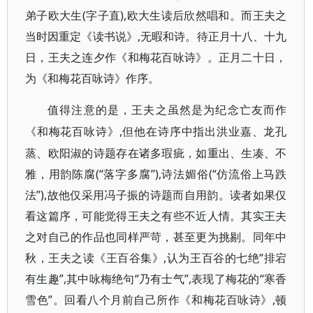
弟子欧大生(字子直),欧大生读后欣然唱和。而王夫之
当时因重定《读书说》,无暇和诗。待正月十八、十九
日，王夫之连夕作《和梅花百咏诗》。正月二十日，
为《和梅花百咏诗》作序。
值得注意的是，王夫之虽然是为纪念亡友而作
,但他在诗序中指出洪业嘉、龙孔
《和梅花百咏诗》
蒸、欧阳淑的诗题存在诸多瑕疵，如重出、生凑、不
雅，用韵陈腐(“落字多腐”),诗法媚俗(“仿流俗上马跌
法”),故他仅采用冯子振的诗题而自用韵。读者如果仅
看这篇序，可能觉得王夫之有些不近人情。其实王夫
之对自己的作品也同样严苛，甚至更为挑剔。同年中
秋，王夫之读《王百谷集》,认为王百谷的七绝“排宕
有生趣”,其中咏梅绝句“乃有士气”,表现了梅花的“寒香
雪色”。回看八个月前自己所作《和梅花百咏诗》,顿