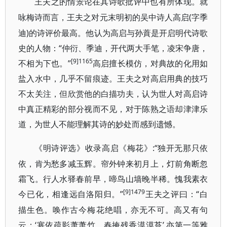
王夫之的情景论在其诗歌批评中也有所体现。就
(字季
咏梅诗而言，王夫之对元末明初的吴中诗人高启
迪)的诗评价最高。他认为高启与孙蕡是开启明代诗歌
史的人物：“仲衍、季迪，开代两大手笔，凌宋争唐，
[9]1165
不相为下也。”
高启擅长模仿，对典故的化用如
盐入水中，几乎不留痕迹。王夫之对高启用典的技巧
不太关注，但欣赏他的白描功夫，认为世人对高启诗
中真正精彩的部分视而不见，对于陈熟之语却津津乐
道，为世人不能理解其诗的妙处而感到遗憾。
:“独开无那只依
《明诗评选》收录高启《梅花》
依，肯为愁多减玉辉。帘外钟来初月上，灯前角断忽
霜飞。行人水驿春前早，啼鸟山墙晚半稀。愧我素衣
[9]1479
今已化，相逢远自洛阳归。”
“白
王夫之评曰：
描生色。唤作古今梅花绝唱，亦无不可。高又有句
云：‘寒依疏影萧萧竹，春掩残香漠漠苔’,亦第一等雅