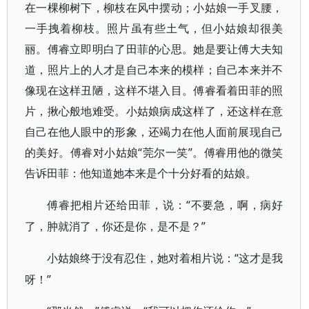
在一棵柳树下，柳枝在风中摆动；小姑娘一手叉腰，
一手拽着柳枝。照片虽有些土气，但小姑娘却很美
丽。傅睿立即明白了田菲的心思。她是要让傅大夫知
道，照片上的人才是自己本来的模样；自己本来并不
像现在这样丑陋，这样不堪入目。傅睿看着田菲的照
片，揪心般地难受。小姑娘病成这样了，还这样在意
自己在他人眼中的形象，还竭力在他人面前展现自己
的美好。傅睿对小姑娘“莞尔一笑”。傅睿用他的微笑
告诉田菲：他知道她本来是个十分好看的姑娘。
“不要急，啊，病好
傅睿把相片还给田菲，说：
了，肿就消了，你还是你，是不是？”
“这才是我
小姑娘终于没有忍住，她对着相片说：
呀！”