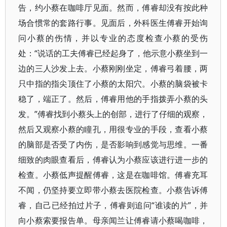
告，约小蔡在咖啡厅见面。然而，傅睿却没有按此种
场合惯常的套路行事。见面后，外科医生傅睿开始询
问小蔡的伤情，并以专业的态度检查小蔡的受伤
处：“说话的工夫傅睿已经起身了，他示意小蔡坐到一
边的三人沙发上去。小蔡刚刚坐定，傅睿弓着腰，两
只中指的指尖顶住了小蔡的太阳穴。小蔡的脑袋被卡
稳了，端正了。然后，傅睿用他的手指拨弄小蔡的头
发。”傅睿找到小蔡头上的创部，进行了仔细的观察，
然后又观察小蔡的瞳孔，用很专业的手段，查看小蔡
的脑部是否受了内伤，是否影响到感觉与思维。一番
细致的肉眼查看后，傅睿认为小蔡应该进行进一步的
检查。小蔡低声提醒傅睿，这是在咖啡馆。傅睿充耳
不闻，仍坚持要立即带小蔡去医院检查。小蔡告诉傅
睿，自己已经拍过片子，傅睿则追问“谁读的片”，并
向小蔡索要报告单。母亲闻兰让傅睿请小蔡喝咖啡，