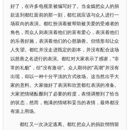
好了，在许多电视里被编写好了。当金嫣把众人的捐
款送到都红面前的那一刻，都红就应该与众人进行一
场双向的表演。都红扮演着被帮助被关爱的受难者的
角色，而众人则表演着他们的富有爱心，表演着他们
的乐善好施，表演着他们的心慈肠善。但情形却让众
人失望。都红并没走进既定的剧本，并没有配合这场
“非
以慈善之名进行的表演。都红对大家表示了感谢，
常的礼貌”，但“没有激动”。众人期待的“高潮”并没有
出现，却以一种十分平淡的方式收场。这当然出乎大
家的意料。大家做好了表演和欣赏都红表演的准备。
大家把情绪酝酿到了必要的程度，表情调整到了恰当
的状态，然而，饱满的情绪和妥当的表情，最终都没
有派上用场。
都红又一次决定逃离。都红把众人的捐款悄悄留