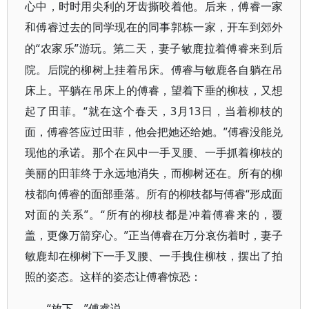
心中，时时用尖利的牙齿撕咬着他。后来，傅睿一家
和傅睿过去的同学现在的同事郭栋一家，开车到郊外
“农家乐”游玩。第二天，妻子敏鹿拉着傅睿来到后
的
院。后院的柳树上挂着吊床。傅睿与敏鹿各自躺在吊
床上。平躺在吊床上的傅睿，望着下垂的柳枝，又想
起了田菲。“就在这个春天，3月13日，当着柳枝的
面，傅睿答应过田菲，他会把她还给她。”傅睿没能兑
现他的承诺。那个在风中一手叉腰、一手抓着柳枝的
美丽的田菲终于永远地消失，而柳树还在。所有的柳
枝都向傅睿的面部垂落。所有的柳枝都与傅睿“形成面
对面的关系”。“所有的柳枝都是冲着傅睿来的，覆
盖，更像万箭穿心。”正当傅睿在万分哀伤着时，妻子
敏鹿却在柳树下一手叉腰、一手拽住柳枝，摆出了拍
照的姿态。这样的姿态让傅睿惊恐：
“放下。”傅睿说。