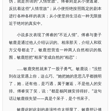
伪，就是所谓的“人情世故”。傅睿则是从小便逃避、
反抗着这些“人情世故”；从小便拒绝按照既定的剧本
进行各种各样的表演；从小便坚持生活在一种无限接
近于绝对的真实中。
“不近人情”。傅睿与妻子
小说多次表现了傅睿的
敏鹿是通过他人介绍认识的。相亲那天，介绍人和双
方父母都走了。敏鹿想营造一种两人自然相识的氛
围，敏鹿想把“相亲”变成自然的“相恋”：
……敏鹿突然就来了一股子勇气。敏鹿说：“没想
到在这里遇上你，这么巧。”她把她的意思几乎都挑明
了，她，还有他，是巧遇，属于邂逅，不是他人的安
排。傅睿笑了笑，说：“都是杨阿姨安排得好。”这句
话让敏鹿很失望——真是个呆子，是个书呆子。
敏鹿此时此刻的表演性也太明显了。敏鹿想让傅