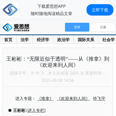
下载爱思想APP
立即下载
随时随地阅读精品文章
登录
注册
首页
法学
经济学
政治学
国际关系
社会学
王彬彬：“无限近似于透明”——从《推拿》到
《欢迎来到人间》
选择字号：
大
中
小
本文共阅读 2605 次 更新时间：
2025-08-08 14:56
进入专题：
《推拿》
《欢迎来到人间》
毕飞宇
●
王彬彬
(
进入专栏
)