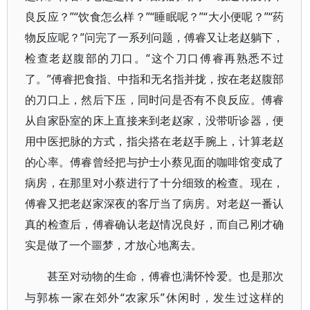
良反应？”“饮食怎么样？”“睡眠呢？”“大小便呢？”“药
物反应呢？”问完了一系列问题，傅睿又让老赵躺下，
检查老赵腹部的刀口。“这个刀口傅睿再熟悉不过
了。”傅睿把食指、中指和无名指并拢，按在老赵腹部
的刀口上，然后下压，同时问是否有不良反应。傅睿
从自家卧室的床上直接来到老赵家，没带听诊器，便
用中医把脉的方式，指尖搭在老赵手腕上，计算老赵
的心率。傅睿曾经把与护士小蔡见面的咖啡馆变成了
病房，在那里对小蔡进行了十分细致的检查。现在，
傅睿又把老赵家深夜的客厅当了病房。对老赵一番认
真的检查后，傅睿确认老赵情况良好，而自己刚才确
实是做了一个噩梦，才放心地离去。
甚至对动物的生命，傅睿也满怀怜爱。也是那次
“农家乐”休闲时，发生过这样的
与郭栋一家在郊外