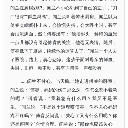
“刀
闻兰在厨房剁鸡。闻兰不小心剁到了自己的左手，
口很深”“鲜血淋漓”。闻兰尖叫着冲出厨房。闻兰以为
傅睿会瞬间扑上来，会惊慌失措，会大呼小叫，甚至
会泪流满面，然而傅睿没有：“他抬起头，鲜艳的血光
一点儿都没有引起傅睿的关注，他毫无表情。随后，
傅睿低下了脑袋，继续他的运算去了。”闻兰一个人去
了医院，路上，满心悲凉。这孩子面对母亲的鲜血、
尖叫，非但一动不动，甚至连问候一声都没有：
……闻兰不甘心。当天晚上她走进傅睿的卧室，
闻兰说：“傅睿，妈妈的伤口那么深，你怎么都不着急
的呢？”傅睿说：“我着急有什么用？我又不是医
生。”闻兰说：“不是这个道理哎傅睿，你不关心妈妈
疼不疼吗？”傅睿反问说：“关心了又有什么用呢？你
还是疼啊？”合情合理。闻兰说：“那你也应该关心一