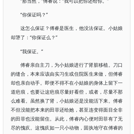
“那当然，”傅睿说：“我可以把你还给你。”
“你保证吗？”
这怎么保证？傅睿是医生，他没法保证。小姑娘
“你保证么？”
却犟了：
“我保证。”
傅睿亲自主刀，为小姑娘进行了肾脏移植。刀口
的缝合，本来应该由实习生或住院医生来做，但傅睿
却也亲自动手。即便不得不在小姑娘的身体上留下一
道疤痕，也要让这疤痕尽量好看些，或者，尽量不那
么难看。虽然换了肾，小姑娘还是没能活下来。傅睿
不但没能把本来的田菲还给她，甚至连变得面目全非
的田菲也没能留住。从此，傅睿内心便对田菲有了无
尽的愧疚。这愧疚如一只小动物，固执地守在傅睿的