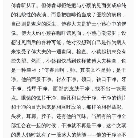
傅睿听从了。但傅睿却拒绝把与小蔡的见面变成单纯
的礼貌性的表演，而是把咖啡馆当成了医院的病房，
自己则是查房的医生。傅睿大夫是护士小蔡心中的偶
像。傅大夫约小蔡在咖啡馆见面，小蔡心潮澎湃，设
想过见面后的各种可能，绝对没想到自己是作为病人
来接受了傅大夫的一通盘问、检查。小蔡起初未免有
些失望。然而，小蔡很快感到这样被傅大夫检查，也
是一种幸福：“傅睿帅啊，帅。其实又不是帅，是干
净。他的西服干净。衬衣干净。领口、袖口干净。牙
干净。指甲干净。面部的皮肤干净，找不出一块斑
点。眼镜的镜片干净。瞳孔和目光干净。干净的镜片
和干净的目光原来是相互呼应的，那样的相得益彰。
头发。耳廓。脖子。还有他的气味。当所有的干净全
部组合在一起的时候，干净就不再是干净，这个文弱
的男人顿时就有了一股盛大的势能——他的干净坚不