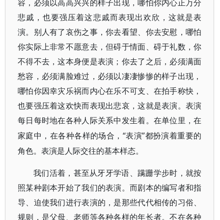
容，必须以高高兴兴的样子出现，哪怕你内心正万分
悲戚，也要强压着这悲戚而表现出欢欣，这就是表
演。别人有了哀伤之事，你去看望、你去安慰，哪怕
你实际上非常不愿意去，但碍于情面、碍于礼数，你
不得不去，这本身便是表演；你去了之后，必须满面
愁容，必须满脸难过，必须以凄凄惨惨的样子出现，
哪怕你因幸灾乐祸而内心在乐不可支、在拍手称快，
也要强压着这欢快而表现出悲哀，这就是表演。表演
每日每时地在各种人际关系中发生着。在单位里，在
“表演”都扮演着重要的
家庭中，在各种各样的场合，
角色。表演是人际交往的基本样态。
我们活着，甚至从牙牙学语、蹒跚学步时，就按
照某种剧本开始了我们的表演。而剧本的编写者和指
导、迫使我们进行表演的，是那些代代相传的习俗、
规则，是父母、老师等各种各样的年长者。不在各种