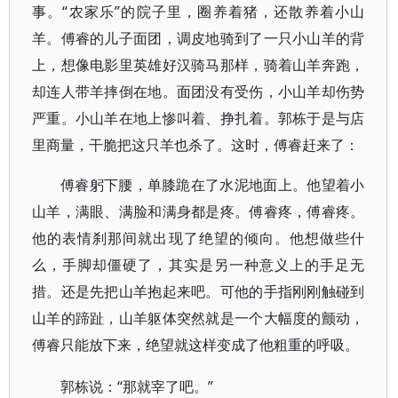
事。“农家乐”的院子里，圈养着猪，还散养着小山
羊。傅睿的儿子面团，调皮地骑到了一只小山羊的背
上，想像电影里英雄好汉骑马那样，骑着山羊奔跑，
却连人带羊摔倒在地。面团没有受伤，小山羊却伤势
严重。小山羊在地上惨叫着、挣扎着。郭栋于是与店
里商量，干脆把这只羊也杀了。这时，傅睿赶来了：
傅睿躬下腰，单膝跪在了水泥地面上。他望着小
山羊，满眼、满脸和满身都是疼。傅睿疼，傅睿疼。
他的表情刹那间就出现了绝望的倾向。他想做些什
么，手脚却僵硬了，其实是另一种意义上的手足无
措。还是先把山羊抱起来吧。可他的手指刚刚触碰到
山羊的蹄趾，山羊躯体突然就是一个大幅度的颤动，
傅睿只能放下来，绝望就这样变成了他粗重的呼吸。
“那就宰了吧。”
郭栋说：