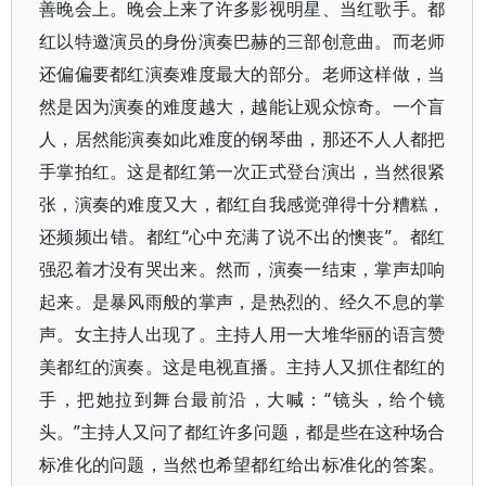
善晚会上。晚会上来了许多影视明星、当红歌手。都
红以特邀演员的身份演奏巴赫的三部创意曲。而老师
还偏偏要都红演奏难度最大的部分。老师这样做，当
然是因为演奏的难度越大，越能让观众惊奇。一个盲
人，居然能演奏如此难度的钢琴曲，那还不人人都把
手掌拍红。这是都红第一次正式登台演出，当然很紧
张，演奏的难度又大，都红自我感觉弹得十分糟糕，
还频频出错。都红“心中充满了说不出的懊丧”。都红
强忍着才没有哭出来。然而，演奏一结束，掌声却响
起来。是暴风雨般的掌声，是热烈的、经久不息的掌
声。女主持人出现了。主持人用一大堆华丽的语言赞
美都红的演奏。这是电视直播。主持人又抓住都红的
手，把她拉到舞台最前沿，大喊：“镜头，给个镜
头。”主持人又问了都红许多问题，都是些在这种场合
标准化的问题，当然也希望都红给出标准化的答案。