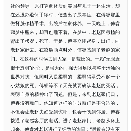
社的领导。原打算退休后到美国与儿子一起生活，却
在还没办退休手续时，便查出了尿毒症，在傅睿那里
做肾脏移植手术。出院后在家休养。一天晚上，傅睿
噩梦中醒来，却再也睡不着。在梦中，老赵因移植的
肾出了状况，死了。于是，傅睿立即起身，出门，向
老赵家赶去。在凌晨两点时分，傅睿找到了老赵的家
“无限近
门。在这样的时候去到人家，是荒唐的。一颗
似于透明”的心，是强大的，强大得足以与整个污浊的
世界对抗。但同时又是柔弱的。柔弱得承受不起一个
小姑娘的死。傅睿等不了天亮就要确认老赵的死活，
表明自身的精神出了问题。但是，来到老赵家门口，
傅睿没有敲门。他知道这样的时分敲门是不合适的，
不但会让老赵夫妇受到惊吓，也会干扰到邻居。傅睿
拨通了老赵客厅的电话。进了老赵家门，老赵从床上
起来。傅睿对老赵进行了细致的询问：“最近有没有不