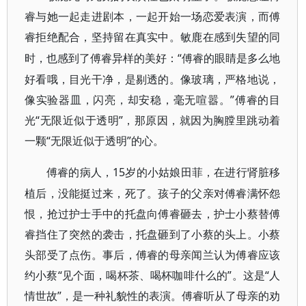
睿与她一起走进剧本，一起开始一场恋爱表演，而傅
睿拒绝配合，坚持留在真实中。敏鹿在感到失望的同
“傅睿的眼睛是多么地
时，也感到了傅睿异样的美好：
好看哦，目光干净，是剔透的。像玻璃，严格地说，
像实验器皿，闪亮，却安稳，毫无喧嚣。”傅睿的目
光“无限近似于透明”，那原因，就因为胸膛里跳动着
一颗“无限近似于透明”的心。
15岁的小姑娘田菲，在进行肾脏移
傅睿的病人，
植后，没能挺过来，死了。孩子的父亲对傅睿满怀怨
恨，抢过护士手中的托盘向傅睿砸去，护士小蔡替傅
睿挡住了突然的袭击，托盘砸到了小蔡的头上。小蔡
头部受了点伤。事后，傅睿的母亲闻兰认为傅睿应该
约小蔡“见个面，喝杯茶、喝杯咖啡什么的”。这是“人
情世故”，是一种礼貌性的表演。傅睿听从了母亲的劝