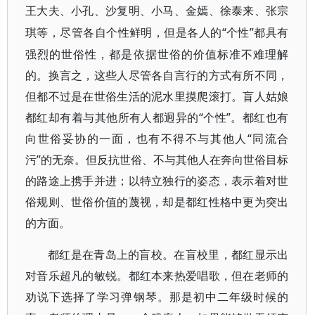
王大夫、小孔、沙复明、小马、金嫣、徐泰来、张宗
“个性”都具有
琪等，尽管各自个性鲜明，但是各人的
强烈的世俗性，都是依据世俗的价值标准不难理解
的。换言之，这些人尽管各自言行的方式有所不同，
但都不过是在世俗生活的泥水里摸爬滚打。盲人姑娘
都红却有着与其他所有人都迥异的“个性”。都红也有
向世俗妥协的一面，也有不得不与其他人“同流合
污”的无奈。但反抗世俗、不与其他人在奔向世俗目标
的路途上携手并进；以特立独行的姿态，表示着对世
俗规则、世俗价值的蔑视，却是都红性格中更为突出
的方面。
都红是在青岛上的盲校。在盲校里，都红显示出
对音乐超凡的敏锐。都红本来热爱唱歌，但在老师的
劝说下选择了学习弹钢琴。那是初中二年级时候的