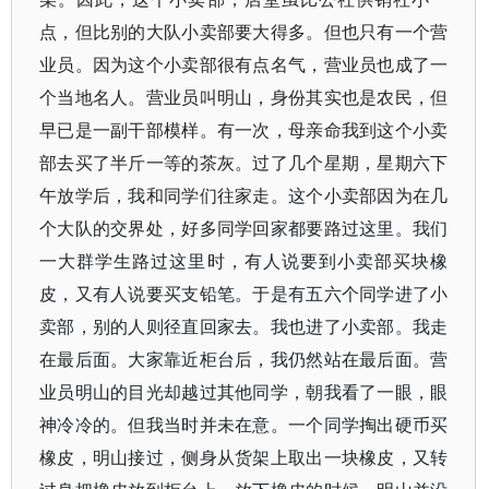
点，但比别的大队小卖部要大得多。但也只有一个营
业员。因为这个小卖部很有点名气，营业员也成了一
个当地名人。营业员叫明山，身份其实也是农民，但
早已是一副干部模样。有一次，母亲命我到这个小卖
部去买了半斤一等的茶灰。过了几个星期，星期六下
午放学后，我和同学们往家走。这个小卖部因为在几
个大队的交界处，好多同学回家都要路过这里。我们
一大群学生路过这里时，有人说要到小卖部买块橡
皮，又有人说要买支铅笔。于是有五六个同学进了小
卖部，别的人则径直回家去。我也进了小卖部。我走
在最后面。大家靠近柜台后，我仍然站在最后面。营
业员明山的目光却越过其他同学，朝我看了一眼，眼
神冷冷的。但我当时并未在意。一个同学掏出硬币买
橡皮，明山接过，侧身从货架上取出一块橡皮，又转