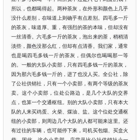
所以，也都喝得起。两种茶灰，在外形和颜色上几乎
没什么差别，在味道上则确乎有点差别。四毛多一斤
的茶灰，味道厚、重，有强烈的茶的本味，但却没有
一丝清香。六毛多一斤的茶灰，泡出来的茶，稍稍清
淡些，颜色没那么红，但却有点清香。我们家，通常
也是喝四毛多钱一斤的茶灰，但偶尔也喝喝那一等
的。一般的大队小卖部，只有四毛多钱一斤的茶灰，
因为那六毛多钱一斤的，进了也没人买。全公社，除
了公社供销社，只有一个小卖部，有两个等级的茶灰
卖。这个小卖部，位处公路边，是几个大队的交界
点，也算一个交通枢纽。别的大队小卖部，只有本大
队的人来买鸡蛋、火柴、煤油、盐。这个位处交通枢
纽的小卖部，则周边几个大队的人都可能来这里。还
有过往的车辆，也可能停下来，司机买包烟、买盒火
柴。因此，这个小卖部，店堂虽比公社供销社小一