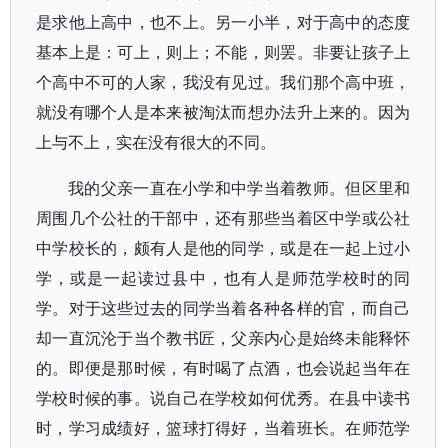
是求他上高中，也不上。另一小半，对于高中的态度
基本上是：可上，则上；不能，则罢。非要让孩子上
个高中不可的人家，我没有见过。我们那个高中班，
就没有哪个人是本来被淘汰而想办法升上来的。因为
上与不上，实在没有很大的不同。
我的父亲一直在小学和中学当着教师。但区里和
周围几个公社的干部中，还有那些当着区中学或公社
中学校长的，颇有人是他的同学，或是在一起上过小
学，或是一起读过县中，也有人是师范学校时的同
学。对于这些过去的同学当着各种各样的官，而自己
却一直沉沦于当个教书匠，父亲内心是始终未能释怀
的。即便是那时候，有时喝了点酒，也会说起当年在
学校时候的事。说自己在学校如何优秀。在县中读书
时，学习成绩好，篮球打得好，当着班长。在师范学