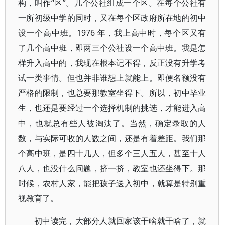
构，叫作“区”。几个公社组成一个区。在每个公社有
一所初级中学的同时，又在每个区政府所在地的初中
设一个高中班。1976 年，我上高中时，每个区又有
了几个高中班，即两三个公社设一个高中班。我是怎
样升入高中的，我现在根本记不得，反正没有升学考
试一类事情。但也并非谁想上就能上。即便名额没有
严格的限制，也总要那教室坐得下。所以，初中毕业
生，也还是要经过一个选择机制的挑选，才能进入高
中，也就总有些人被淘汰了。当然，确定录取的人
数，与实际可收的人数之间，还是有着差距。我们那
个高中班，是四十几人，但多个三人五人，甚至十人
八人，也没什么问题，挤一挤，教室也还坐得下。那
时候，农村人家，能把孩子送入初中，就算是特别重
视教育了。
初中读完，大部分人就回家该干啥就干啥了，就