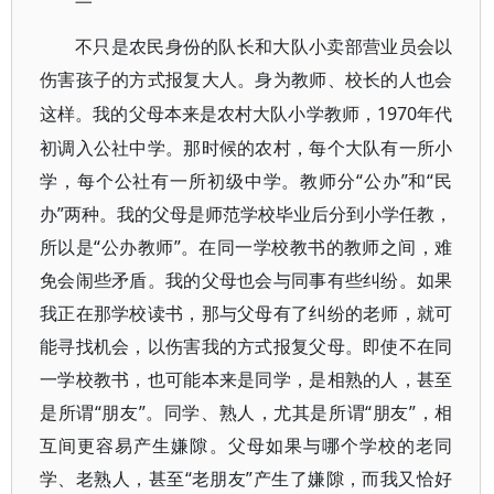
不只是农民身份的队长和大队小卖部营业员会以
伤害孩子的方式报复大人。身为教师、校长的人也会
1970年代
这样。我的父母本来是农村大队小学教师，
初调入公社中学。那时候的农村，每个大队有一所小
学，每个公社有一所初级中学。教师分“公办”和“民
办”两种。我的父母是师范学校毕业后分到小学任教，
所以是“公办教师”。在同一学校教书的教师之间，难
免会闹些矛盾。我的父母也会与同事有些纠纷。如果
我正在那学校读书，那与父母有了纠纷的老师，就可
能寻找机会，以伤害我的方式报复父母。即使不在同
一学校教书，也可能本来是同学，是相熟的人，甚至
是所谓“朋友”。同学、熟人，尤其是所谓“朋友”，相
互间更容易产生嫌隙。父母如果与哪个学校的老同
学、老熟人，甚至“老朋友”产生了嫌隙，而我又恰好