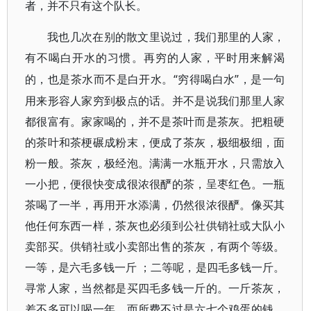
者，并不只有这个队长。
我也几次在别的散文里说过，我们那里的人家，
有不喝白开水的习惯。再穷的人家，平时用来解渴
“穷得喝白水”，是一句
的，也是茶水而不是白开水。
用来形容人家穷到极点的话。并不是说我们那里人家
都很富有。家家喝的，并不是茶叶而是茶灰。把粗硬
的茶叶和茶梗碾成粉末，便成了茶灰，极细极细，面
粉一般。茶灰，极经泡。满满一水瓶开水，只需放入
一小把，便很快变成很浓很酽的茶，呈枣红色。一瓶
茶喝了一半，再用开水添满，仍然很浓很酽。像买其
他任何东西一样，茶灰也必须到公社供销社或大队小
卖部买。供销社或小卖部出售的茶灰，有两个等级。
一等，是六毛多钱一斤 ；二等呢，是四毛多钱一斤。
寻常人家，当然都是买四毛多钱一斤的。一斤茶灰，
差不多可以喝一年，而所费不过是六七个鸡蛋的钱，