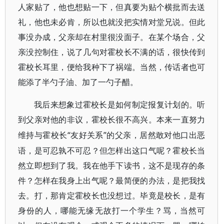
人家贴了，他也想贴一下，但真要为贴个横批而去送
礼，他也未必肯，所以也就没把实情对堂兄说。但此
事没办成，父亲却在村里很没面子。在某个场合，父
亲没控制住，说了几句对霍校长不满的话，很快传到
霍校长耳里，便给我种下了祸端。当然，传话者也可
能添了半勺子油、加了一勺子醋。
我后来想象过霍校长是如何制定报复计划的。听
到父亲对他的非议，霍校长很不高兴。本来一直努力
“友好关系”的父亲，居然敢对他口出恶
维持与霍校长
语，是可忍孰不可忍？但怎样出这口气呢？霍校长当
然立即想到了我。我在他手下读书，这不是现存的条
件？怎样在我身上出气呢？最简便的办法，是把我找
去。打，那肯定霍校长也没想过。毕竟是校长，是有
身份的人，哪能无缘无故打一个学生？骂，当然可