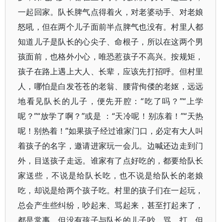
一起回家。队长脾气点得着火，对老婆动手、对老娘
怒吼，但在两个儿子面前半点脾气也没有。村里人都
知道儿子是队长的心尖子、命根子，所以在这两个男
孩面前，也格外小心，唯恐惹孩子不高兴。按规矩，
孩子在路上遇上大人、长辈，应该先打招呼。但村里
人，哪怕是白发苍苍的老翁、腰背佝偻的老妪，远远
地看见队长的儿子，便先开腔：“吃了吗？”“上学
呢？”“放学了啊？”或是 ：“天冷呢！别冻着！”“天热
呢！别热着！”如果孩子经过谁家门口，必定有大人叫
着孩子的名字，邀请进家玩一会儿。边喊还边走到门
外，目送孩子走远。谁家有了点好吃的，都要给队长
家送些，不说是给队长吃，也不说是给队长的老娘
吃，却说是给两个孩子吃。村里的孩子们在一起玩，
总会产生些纠纷，吵起来、骂起来，甚至打起来了，
都是常事。但没有孩子与队长的儿子吵、骂、打。但