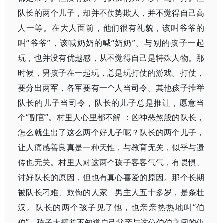
队长的两个儿子，却并不仗势欺人，并不觉得自己高
人一等。在大人面前，他们很有礼貌，该叫爷爷的
叫“爷爷”，该喊奶奶的喊“奶奶”。与别的孩子一起
玩，也并没有优越感，从不觉得自己是特殊人物。那
时候，男孩子在一起玩，总是玩打仗的游戏。打仗，
要分出两军，各军要有一个人当司令。其他孩子推举
队长的儿子当司令，队长的儿子总是推让，愿意当
个“副官”。村里人心里都不解 ：凶神恶煞般的队长，
怎么就生出了这么两个好儿子呢？队长的两个儿子，
让人痛感善良真是一种天性，与教育无关，似乎与遗
传也无关。村里人对这两个孩子客客气气，有畏惧、
讨好队长的原因，但也有真心喜爱的原因。那个长期
被队长刁难、欺侮的人家，男主人五十多岁，是条壮
汉。队长的两个孩子见了他，也亲亲热热地叫“伯
伯”。孩子大概并不知道自己父亲与这位伯伯之间的仇