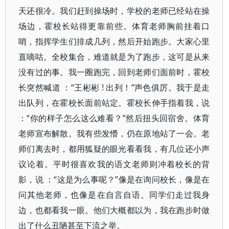
天还很冷。我们赶到操场时，学校的老师已经站在操
场边，霍校长站得更靠前些。体育老师胸前挂着口
哨，指挥学生们排成几列，然后开始跑步。大家心里
直嘀咕。全校集合，难道就是为了跑步，这可是从来
没有过的事。我一圈跑完，回到老师们面前时，霍校
长突然喊道 ：“王彬彬 ! 出列！”声色俱厉。我于是走
出队列，在霍校长面前站定。霍校长伸手指着我，说
：“你的样子怎么这么难看？”然后扭头回宿舍。体育
老师宣布解散。我有些发懵，仍在原地站了一会。老
师们离去时，都用狐疑的眼光看看我，有几位还小声
议论着。平时很喜欢我的语文老师则冲着校长的背
影，说 ：“这是为么事呢？”像是在询问校长，像是在
问其他老师，也像是在自言自语。同学们走过我身
边，也都看我一眼。他们大概都以为，我在跑步时做
出了什么丑陋甚至下流之举。