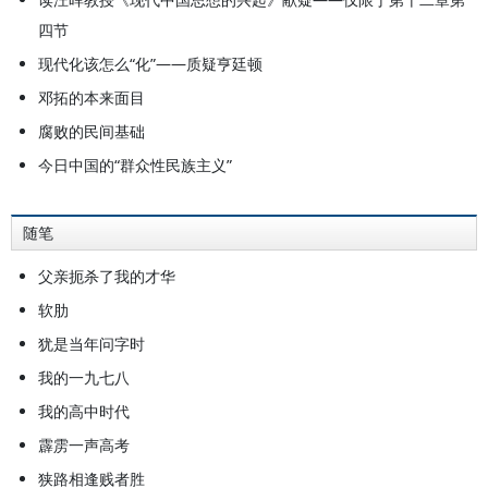
四节
现代化该怎么“化”——质疑亨廷顿
邓拓的本来面目
腐败的民间基础
今日中国的“群众性民族主义”
随笔
父亲扼杀了我的才华
软肋
犹是当年问字时
我的一九七八
我的高中时代
霹雳一声高考
狭路相逢贱者胜