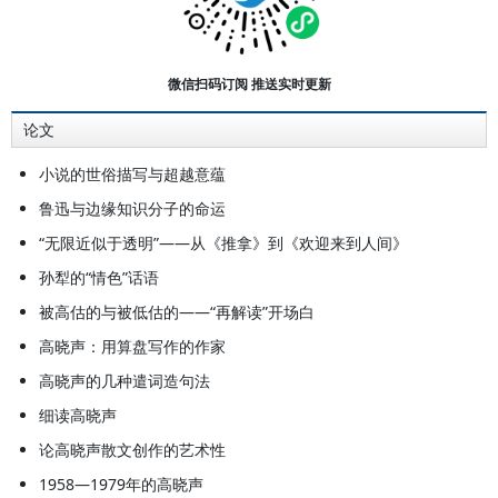
代文学硕士（1989年）和博士学位
（1992年）。1992年进入南京军区
政治部文艺创作室工作，1999年转
微信扫码订阅 推送实时更新
入南京大学中文系任教。主要研究领
论文
域为中国现当代文学及文化批评，著
有《在功利与唯美之间》《鲁迅晚年
小说的世俗描写与超越意蕴
情怀》《鲁迅内外》《文坛三户：金
鲁迅与边缘知识分子的命运
庸·王朔·余秋雨》等学术著作。
“无限近似于透明”——从《推拿》到《欢迎来到人间》
孙犁的“情色”话语
被高估的与被低估的——“再解读”开场白
高晓声：用算盘写作的作家
高晓声的几种遣词造句法
细读高晓声
论高晓声散文创作的艺术性
1958—1979年的高晓声