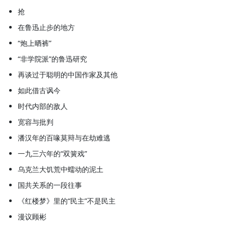
抢
在鲁迅止步的地方
“炮上晒裤”
“非学院派”的鲁迅研究
再谈过于聪明的中国作家及其他
如此借古讽今
时代内部的敌人
宽容与批判
潘汉年的百喙莫辩与在劫难逃
一九三六年的“双簧戏”
乌克兰大饥荒中蠕动的泥土
国共关系的一段往事
《红楼梦》里的“民主”不是民主
漫议顾彬