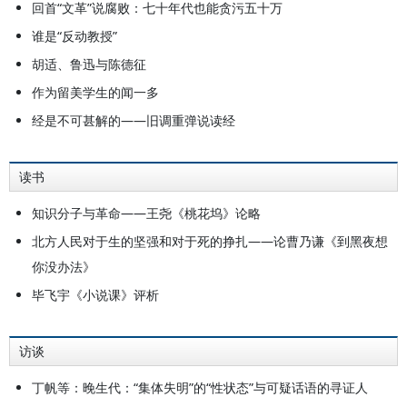
回首“文革”说腐败：七十年代也能贪污五十万
谁是“反动教授”
胡适、鲁迅与陈德征
作为留美学生的闻一多
经是不可甚解的——旧调重弹说读经
读书
知识分子与革命——王尧《桃花坞》论略
北方人民对于生的坚强和对于死的挣扎——论曹乃谦《到黑夜想
你没办法》
毕飞宇《小说课》评析
访谈
丁帆等：晚生代：“集体失明”的“性状态”与可疑话语的寻证人