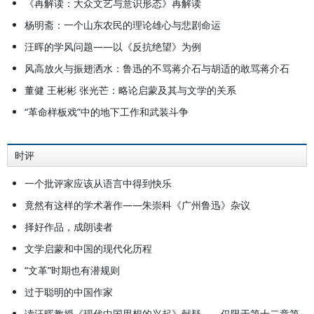
《再解读：大众文艺与意识形态》再解读
杨明斋：一个山东农民的理论雄心与悲剧命运
汪晖的学风问题——以《反抗绝望》为例
风高放火与振翅洒水：鲁迅的不骂蒋介石与胡适的敢骂蒋介石
董健 王彬彬 张光芒：略论启蒙及其与文学的关系
“革命样板戏”中的地下工作和武装斗争
时评
一个批评家应该从语言中得到快乐
竟然有这样的学术著作——朱崇科《广州鲁迅》杂议
择好作品，成朗读者
文学启蒙和中国的现代化历程
“文革”时期也有潜规则
过于聪明的中国作家
读汪晖教授《现代中国思想的兴起》献疑——仅限于第十二章第