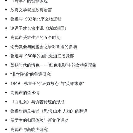
《野草》的创作缘起
欣赏文学就是欣赏语言
鲁迅与1933年北平文物迁移
论迟子建长篇小说《伪满洲国》
高晓声受难生涯的五个时期
论光复会与同盟会之争对鲁迅的影响
鲁迅与1930年的国民党浙江省党部
禁欲时代的情色——“红色电影”中的女特务形象
“非学院派”的鲁迅研究
1949，柳亚子的“狂奴故态”与“英雄末路”
高晓声的鱼水情
《白毛女》与诉苦传统的形成
鲁迅对鹤见祐辅《思想·山水·人物》的翻译
留学生的归国体验与新文化运动
高晓声与高晓声研究