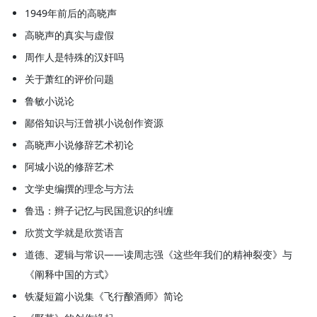
1949年前后的高晓声
高晓声的真实与虚假
周作人是特殊的汉奸吗
关于萧红的评价问题
鲁敏小说论
鄙俗知识与汪曾祺小说创作资源
高晓声小说修辞艺术初论
阿城小说的修辞艺术
文学史编撰的理念与方法
鲁迅：辫子记忆与民国意识的纠缠
欣赏文学就是欣赏语言
道德、逻辑与常识——读周志强《这些年我们的精神裂变》与
《阐释中国的方式》
铁凝短篇小说集《飞行酿酒师》简论