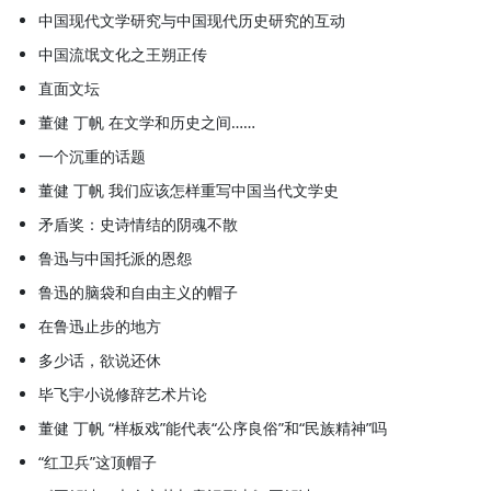
中国现代文学研究与中国现代历史研究的互动
中国流氓文化之王朔正传
直面文坛
董健 丁帆 在文学和历史之间……
一个沉重的话题
董健 丁帆 我们应该怎样重写中国当代文学史
矛盾奖：史诗情结的阴魂不散
鲁迅与中国托派的恩怨
鲁迅的脑袋和自由主义的帽子
在鲁迅止步的地方
多少话，欲说还休
毕飞宇小说修辞艺术片论
董健 丁帆 “样板戏”能代表“公序良俗”和“民族精神”吗
“红卫兵”这顶帽子