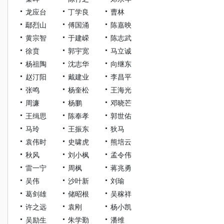
龙应台
丁学良
曹林
鄢烈山
傅国涌
陈嘉映
黄宗智
于建嵘
陈志武
徐贲
郭宇宽
马立诚
杨祖陶
沈志华
向继东
赵汀阳
戴建业
李昌平
张鸣
杨奎松
王海光
周濂
杨鹏
邓晓芒
王缉思
陈奉孝
郭世佑
马玲
王振东
狄马
袁伟时
史啸虎
熊培云
秋风
刘小枫
孟令伟
雷一宁
周枫
蒋兆勇
吴伟
沙叶新
刘瑜
葛剑雄
储昭根
吴稼祥
许之远
袁刚
杨小凯
吴励生
朱学勤
潘维