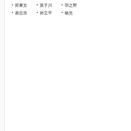
郑秉文
莫于川
羽之野
谢志浩
孙立平
杨光