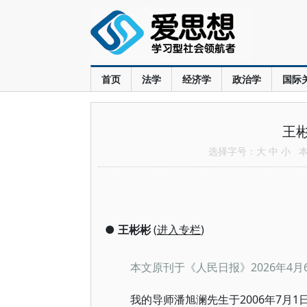
首页
法学
经济学
政治学
国际
王
选择字号：
大
中
小
本文
●
王彬彬
(
进入专栏
)
2026年
本文原刊于《人民日报》
2006年7
我的导师
潘旭澜
先生于