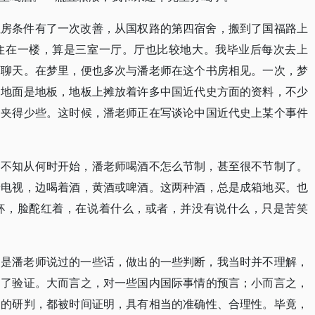
住房条件有了一次改善，从国权路的第四宿舍，搬到了国福路上
住在一楼，算是三室一厅。厅也比较地大。我毕业后每次去上
师聊天。在梦里，便也多次与潘老师在这个书房相见。一次，梦
。地面是地板，地板上摊放着许多中国近代史方面的资料，不少
的夹得少些。这时候，潘老师正在写谈论中国近代史上某个事件
。不知从何时开始，潘老师喝酒不怎么节制，甚至很不节制了。
着电视，边喝着酒，黄酒或啤酒。这两种酒，总是成箱地买。也
杯，脸酡红着，在说着什么，或者，并没有说什么，只是苦笑
，是潘老师说过的一些话，做出的一些判断，我当时并不理解，
到了验证。大而言之，对一些国内国际事情的预言；小而言之，
向的研判，都被时间证明，具有相当的准确性、合理性。毕竟，