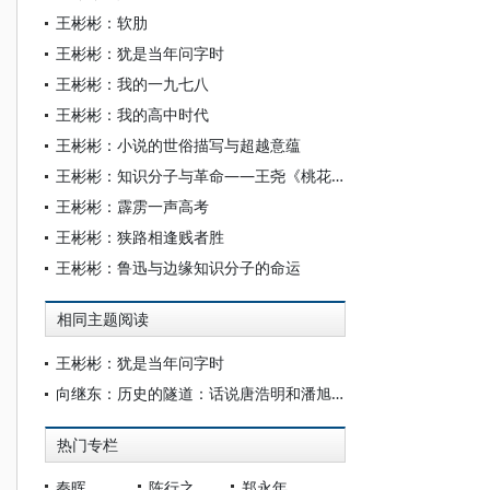
王彬彬：软肋
王彬彬：犹是当年问字时
王彬彬：我的一九七八
王彬彬：我的高中时代
王彬彬：小说的世俗描写与超越意蕴
王彬彬：知识分子与革命——王尧《桃花坞》论略
王彬彬：霹雳一声高考
王彬彬：狭路相逢贱者胜
王彬彬：鲁迅与边缘知识分子的命运
相同主题阅读
王彬彬：犹是当年问字时
向继东：历史的隧道：话说唐浩明和潘旭澜
热门专栏
秦晖
陈行之
郑永年