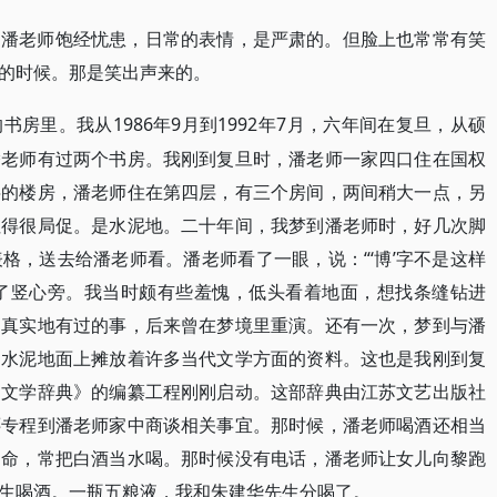
。潘老师饱经忧患，日常的表情，是严肃的。但脸上也常常有笑
的时候。那是笑出声来的。
1986年9月到1992年7月，六年间在复旦，从硕
的书房里。我从
潘老师有过两个书房。我刚到复旦时，潘老师一家四口住在国权
层的楼房，潘老师住在第四层，有三个房间，两间稍大一点，另
住得很局促。是水泥地。二十年间，我梦到潘老师时，好几次脚
格，送去给潘老师看。潘老师看了一眼，说：“‘博’字不是这样
成了竖心旁。我当时颇有些羞愧，低头看着地面，想找条缝钻进
是真实地有过的事，后来曾在梦境里重演。还有一次，梦到与潘
。水泥地面上摊放着许多当代文学方面的资料。这也是我刚到复
国文学辞典》的编纂工程刚刚启动。这部辞典由江苏文艺出版社
还专程到潘老师家中商谈相关事宜。那时候，潘老师喝酒还相当
如命，常把白酒当水喝。那时候没有电话，潘老师让女儿向黎跑
生喝酒。一瓶五粮液，我和朱建华先生分喝了。