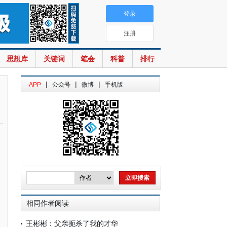
登录
注册
思想库
关键词
笔会
科普
排行
|
|
|
APP
公众号
微博
手机版
相同作者阅读
王彬彬：父亲扼杀了我的才华