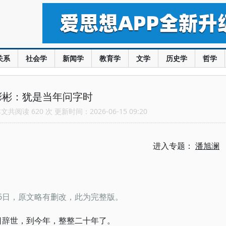
关系
社会学
新闻学
教育学
文学
历史学
哲学
彬彬：犹是当年问字时
共阅读 620 次 更新时间：2026-06-15 09:20
进入专题：
潘旭澜
4月6日，原文略有删改，此为完整版。
月1日辞世，到今年，整整二十年了。