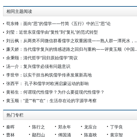
相同主题阅读
苟东锋：面向“思”的儒学——竹简《五行》中的三“思”论
刘莹：近世东亚儒学由“复性”到“复礼”的范式转型
刘云枫：从两类不同微信群看儒学之双重困境——熟人群一
廉天娇：当代儒学复兴的情感进路之回归与重构——评黄玉顺《中
余秉颐：清代哲学“回归原始儒学”简议
汤一介：复兴儒学必须有问题意识
李世华：以实干担当构筑儒学传承发展新高地
张西平： 孔子和儒学对欧洲启蒙运动的影响
黄裕生：何谓现代性儒学？为什么要提现代性儒学？
黄玉顺：“是”“有”“在”：生活存在论的字源学考察
热门专栏
秦晖
陈行之
郑永年
龙应台
丁学良
曹林
鄢烈山
傅国涌
陈嘉映
黄宗智