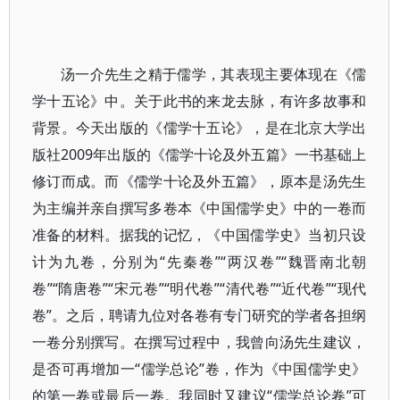
汤一介先生之精于儒学，其表现主要体现在《儒
学十五论》中。关于此书的来龙去脉，有许多故事和
背景。今天出版的《儒学十五论》，是在北京大学出
版社2009年出版的《儒学十论及外五篇》一书基础上
修订而成。而《儒学十论及外五篇》，原本是汤先生
为主编并亲自撰写多卷本《中国儒学史》中的一卷而
准备的材料。据我的记忆，《中国儒学史》当初只设
计为九卷，分别为“先秦卷”“两汉卷”“魏晋南北朝
卷”“隋唐卷”“宋元卷”“明代卷”“清代卷”“近代卷”“现代
卷”。之后，聘请九位对各卷有专门研究的学者各担纲
一卷分别撰写。在撰写过程中，我曾向汤先生建议，
是否可再增加一“儒学总论”卷，作为《中国儒学史》
的第一卷或最后一卷。我同时又建议“儒学总论卷”可