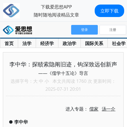
下载爱思想APP
立即下载
随时随地阅读精品文章
登录
注册
首页
法学
经济学
政治学
国际关系
社会学
李中华：探赜索隐阐旧迹，钩深致远创新声
——《儒学十五论》导言
选择字号：
大
中
小
本文共阅读 1760 次 更新时间：
2025-07-31 20:01
进入专题：
儒家
汤一介
●
李中华