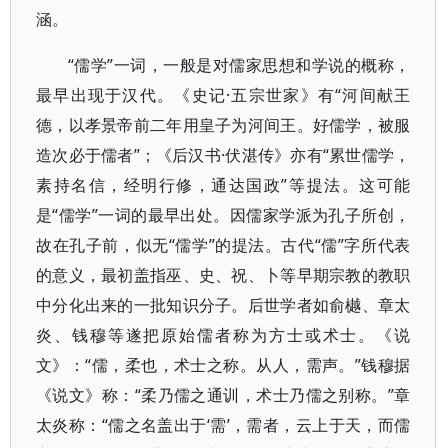
涵。
“儒学”一词，一般是对儒家思想和学说的概称，
最早出现于汉代。《史记·五宗世家》有“河间献王
德，以孝景帝前二年用皇子为河间王。好儒学，被服
造次必于儒者”；《后汉书·伏湛传》亦有“累世儒学，
素持名信，经明行修，通达国政”等提法。这可能
是“儒学”一词的最早出处。因儒家学派为孔子所创，
故在孔子前，似无“儒学”的提法。古代“儒”字所代表
的意义，最初盖指巫、史、祝、卜等早期宗教的教职
中分化出来的一批知识分子。后世学者如俞樾、章太
炎、钱穆等遂把原始儒者称为方士或术士。《说
文》：“儒，柔也，术士之称。从人，需声。”钱穆据
《说文》称：“柔乃儒之通训，术士乃儒之别称。”章
太炎称：“儒之名盖出于‘需’，需者，云上于天，而儒