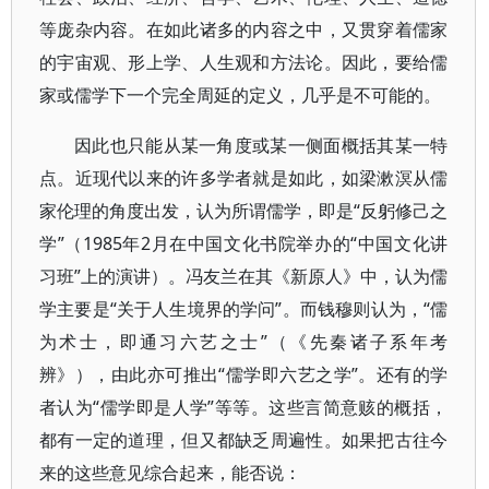
等庞杂内容。在如此诸多的内容之中，又贯穿着儒家
的宇宙观、形上学、人生观和方法论。因此，要给儒
家或儒学下一个完全周延的定义，几乎是不可能的。
因此也只能从某一角度或某一侧面概括其某一特
点。近现代以来的许多学者就是如此，如梁漱溟从儒
家伦理的角度出发，认为所谓儒学，即是“反躬修己之
学”（1985年2月在中国文化书院举办的“中国文化讲
习班”上的演讲）。冯友兰在其《新原人》中，认为儒
学主要是“关于人生境界的学问”。而钱穆则认为，“儒
为术士，即通习六艺之士”（《先秦诸子系年考
辨》），由此亦可推出“儒学即六艺之学”。还有的学
者认为“儒学即是人学”等等。这些言简意赅的概括，
都有一定的道理，但又都缺乏周遍性。如果把古往今
来的这些意见综合起来，能否说：