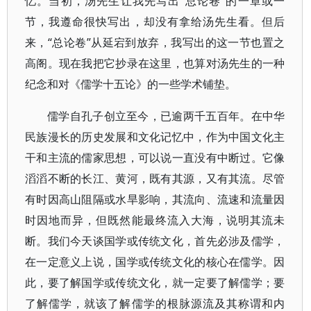
忆。当初，汤先生让我先写出“总论卷”的一章或一
节，我遵命很快写出，却没有拿给汤先生看。但后
来，“总论卷”从延宕到放弃，我写出的这一节也置之
高阁。现在我把它抄录在这里，也算对汤先生的一种
纪念和对《儒学十五论》的一些学术铺垫。
儒学自孔子创立至今，已逾两千五百年。在中华
民族漫长的历史发展和文化记忆中，作为中国文化主
干和主流的儒家思想，可以说一直没有中断过。它像
滔滔不断的长江、黄河，既有其源，又有其流。尽管
有时因高山阻隔或水旱影响，其流向、流速和流量因
时因地而异，但既然能最终流入大海，说明其流未
断。我们今天谈国学或传统文化，首先必涉及儒学，
在一定意义上说，国学或传统文化的核心在儒学。因
此，要了解国学或传统文化，就一定要了解儒学；要
了解儒学，就该了解儒学的根脉源流及其称谓和内