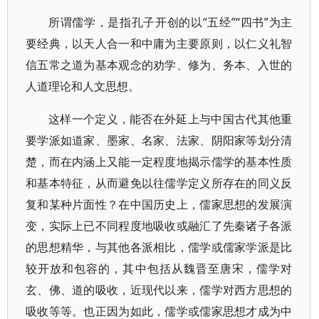
所谓儒学，是指孔子开创的以“五经”“四书”为主
要经典，以天人合一和中庸为主要原则，以仁义礼智
信五常之道为基本观念的劝学、修为、务本、入世的
人道理论和人文思想。
这样一个定义，能否在外延上与中国古代其他重
要学派如道家、墨家、名家、法家、阴阳家等划分清
楚，而在内涵上又能一定程度地揭示儒学的基本性质
和基本特征，从而避免以往儒学定义所存在的同义反
复和某种片面性？在中国历史上，儒家思想的发展演
变，实际上已不同程度地吸收或融汇了先秦诸子各派
的思想精华，与其他各派相比，儒学或儒家学派是比
较开放和包容的，其中包括从魏晋至唐宋，儒学对
玄、佛、道的吸收，近现代以来，儒学对西方思想的
吸收等等。也正因为如此，儒学或儒家思想才成为中