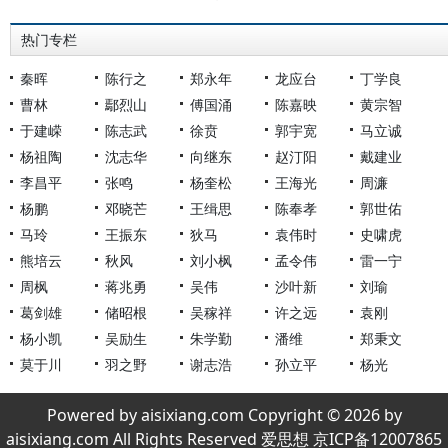
热门专栏
秦晖
陈行之
郑永年
龙应台
丁学良
曹林
鄢烈山
傅国涌
陈嘉映
黄宗智
于建嵘
陈志武
徐贲
郭宇宽
马立诚
杨祖陶
沈志华
向继东
赵汀阳
戴建业
李昌平
张鸣
杨奎松
王海光
周濂
杨鹏
邓晓芒
王缉思
陈奉孝
郭世佑
马玲
王振东
狄马
袁伟时
史啸虎
熊培云
秋风
刘小枫
孟令伟
雷一宁
周枫
蒋兆勇
吴伟
沙叶新
刘瑜
葛剑雄
储昭根
吴稼祥
许之远
袁刚
杨小凯
吴励生
朱学勤
潘维
郑秉文
莫于川
羽之野
谢志浩
孙立平
杨光
Powered by aisixiang.com Copyright © 2026 by
aisixiang.com All Rights Reserved 爱思想 京ICP备12007865