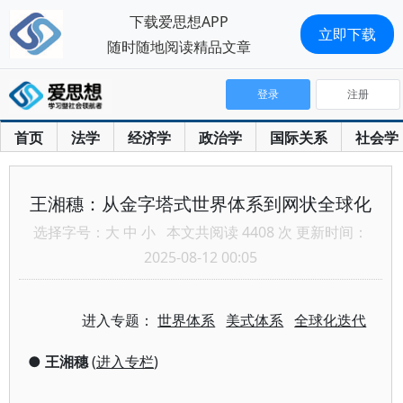
下载爱思想APP
立即下载
随时随地阅读精品文章
登录
注册
首页
法学
经济学
政治学
国际关系
社会学
王湘穗：从金字塔式世界体系到网状全球化
选择字号：
大
中
小
本文共阅读 4408 次 更新时间：
2025-08-12 00:05
进入专题：
世界体系
美式体系
全球化迭代
●
王湘穗
(
进入专栏
)