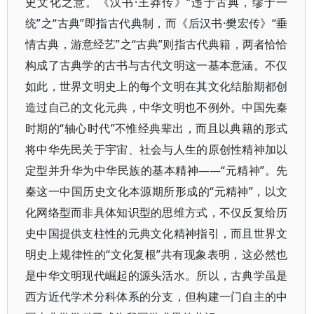
史文化之意。《汉书·王莽传》“违于古典，缪于一
统”之“古典”即指古代典制，而《后汉书·樊宏传》“垂
情古典，游意经艺”之“古典”则指古代典籍，两者恰恰
构成了古典学的古书与古代文明这一基本意涵。不仅
如此，世界文明史上的每个文明在其文化结胎期都创
造过自己的文化元典，中华文明也不例外。中国先秦
时期的“轴心时代”不惟经典辈出，而且以典籍的形式
将中华先民关于宇宙、社会与人生的原创性精神加以
定型并升华为中华民族的基本精神——“元精神”。先
秦这一中国历史文化本源期所形成的“元精神”，以文
化网络型而非具体知识型的思维方式，不仅反复给历
史中国提供支柱性的元典文化精神指引，而且世界文
明史上规律性的“文化复根”共有现象表明，这必然也
是中华文明现代崛起的源头活水。所以，古典学虽是
西方近代学术分科体系的分支，但构建一门自主的中