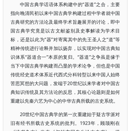
中国古典学话语体系构建中的“器道”之合，主要
指向晚清民初以来中国古典学构建过程中学者就中国
古典研究的方法论及最终学术旨趣展开的讨论，即中
国古典学究竟是以古文献鉴别及史事解读为学术目
标，还是以此为“器”对寄寓其中的先王圣人之“道”等
精神传统进行诠释并加以扬弃，以实现对中国古典知
识体系“器道合一”本原的复归。“器道”之争虽是缘于
当下中国古典学构建而凸显的学术论争，但也是中国
传统经史道术体系近代西式分科转型以来中国人始终
苦思冥想的大问题，发端于20世纪以来学者对中国古
典知识传统及其方法论的反思，其核心论题则是如何
重建以先秦六艺为中心的中华古典所载的古史系统。
20世纪中国古典学的第一次重建始于疑古学派对
旧有经书所载古史系统的批判。1923年，顾颉刚在