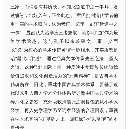
三家，而谓各有其所长。不知此皆道中之一事耳，著
述纷纷，出奴入主，正坐此也。”章氏批判清代学者偏
重一端的学术取向，认为考订、义理、文辞“皆道中之
一事”，显然认为治学应三者兼取，而以明“道”作为最
终学术旨趣。这与孔子以来兼采文、事、义而
以“义”为核心的学术传统可谓一脉相承，其实质都是
治“器”以明“道”，通过经典文本传承先王之法、圣人
之道。这种“道”实际上是一种反映中华民族传统道德
价值追求和文化创造活力的“元典精神”，是古典学术
精魂所在。因此，重建中国古典学术体系，要基于近
代以来引入西方学术分科体系所导致中国古典学术的
碎片化之史鉴，充分吸收清儒张之洞提倡的从小学入
经学、再入史学理学乃至词章经济的合理因素，重视
在学术求真的“器”基础之上，回归缘“器”以至“道”的本
原传统。