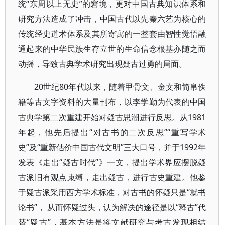
统“东周以上无史”的窘境，更对中国古典知识体系和
研究方法造成了冲击，中国古代以先秦六艺为核心的
传统经史道术体系及其所寄寓的一整套由智性觉悟融
通起来的中华民族生存立世的生命信念根基亦随之而
动摇，导致古典学术研究出现疑古过勇的局面。
20世纪80年代以来，随着甲骨文、金文和简帛佚
籍等古文字资料的大量刊布，以李学勤为代表的中国
古典学第二次重建开始对疑古思潮进行反思。从1981
年起，他先后提出“对古书的二次反思”“重写学术
史”及“重新估价中国古代文明”三大口号，并于1992年
发表《走出“疑古时代”》一文，提出学术界应摆脱疑
古派旧有观点束缚，走出疑古，进行古史重建。他鉴
于疑古派采用西方学术标准，对古书的怀疑只是“就书
论书”， 从而怀疑过头，认为解决的途径是以“释古”代
替“疑古”，基本方法是将文献研究与考古发现相结