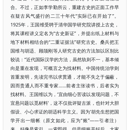
合。不过，正如李学勤所云，重建古史的正面工作早
在疑古风气盛行的二三十年代“实际已在开始了”。
1925年，王国维受聘于清华国学研究院讲授上古史，
将其课程讲义定名为“古史新证”，并提出纸上材料与
地下材料相结合的“二重证据法”研究古史。桑兵把王
国维与胡适、顾颉刚等人研究古史的方法加以区别比
较说：“近代国际汉学的方法，虽然轨则不一，基本倾
向是重在发现，可概言之为找材料。中国传统治学则
首重发明，先读完书以求贯通，才能不失之于偏蔽，
因而贵通人而不重专家……前者主张读书，后者实为
找材料。王国维以为，‘宜由细心苦读以发现问题，不
宜悬问题以觅材料’，这不仅批评疑古派，也针对大胆
假设、小心求证的胡适科学主义。因为‘胡先生想把国
学开出一细帐（原文如此，应为“账”——引者注）
来，好像是索引，一索即得。但是细账开好后，大家