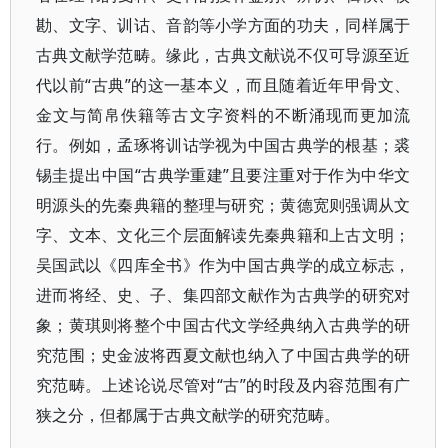
勘、文字、训诂、音韵等小学方面的功夫，同样属于
古典文献学范畴。缘此，古典文献说不仅可导源至近
代以前“古典”的这一基本义，而且随着近年甲骨文、
金文与简帛佚籍等古文字资料的不断涌现而更加流
行。例如，孟琢将训诂学视为中国古典学的根基；裘
锡圭提出中国“古典学重建”且要注重对于作为中华文
明源头的先秦典籍的整理与研究；黄德宽则强调从文
字、文本、文化三个层面解读先秦典籍和上古文明；
吴国武以《四库全书》作为中国古典学的成立标志，
进而将经、史、子、集四部文献作为古典学的研究对
象；黄琪则将整个中国古代文学经典纳入古典学的研
究范围；史金波将西夏文献也纳入了中国古典学的研
究范畴。上述论说尽管对“古”的时段及内容范围有广
狭之分，但都属于古典文献学的研究范畴。