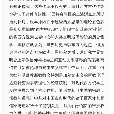
有知识传统，这些传统不仅有效，而且西方古代传统
也确认了这种有效性。”巴特奇教授的上述观点之所以
遭到反对，根本原因在于这些西方思潮的理论底色多
是众所周知的“西方中心论”，即19世纪以来欧洲流行
的将西方视为世界中心和人类文明最高阶段的历史哲
学。黑格尔就认为，世界历史虽以东方为起点，但历
史运动的终点则在欧洲。黑格尔之后，以研究世界文
明史上宗教信仰与社会之间互动关系著称的马克斯·韦
伯在《新教伦理与资本主义精神》中认为，注重世俗
禁欲的基督教新教教义特别是加尔文主义的新教伦理
逐渐转变为争取理性的经济获利，对现代西方资本主
义的发展起到了推动作用。随后在其《中国的宗教：
儒教与道教》中则对中国古典时代的诸子百家尤其是
儒家与道家给予了特别关注，认为由于“儒”的维护权
力入世、“道”的神秘性出世形成了历史中国儒道互补