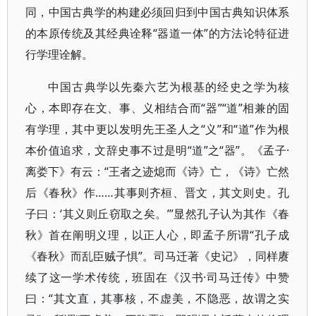
同，中国古典学的构建必须回归到中国古典知识体系
的本原传统及其经典诠释“器道一体”的方法论特征进
行学理诠解。
中国古典学以先秦六艺为根基的经史之学为核
心，本即存在文、事、义相结合而“器”“道”相兼的固
有学理，其中更以发明先王圣人之“义”和“道”作为根
本价值追求，文辞史事不过是明“道”之“器”。《孟子·
离娄下》有云：“王者之迹熄而《诗》亡，《诗》亡然
后《春秋》作……其事则齐桓、晋文，其文则史。孔
子曰：‘其义则丘窃取之矣。’”显然孔子认为其作《春
秋》首在阐明义理，以正人心，即孟子所谓“孔子成
《春秋》而乱臣贼子惧”。司马迁著《史记》，同样赓
续了这一学术传统，班固在《汉书·司马迁传》中赞
曰：“其文直，其事核，不虚美，不隐恶，故谓之实