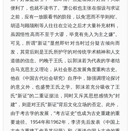
便利了，也就不读书了。’萧公权也主张在假设与求证
之前，应有一放眼看书的阶段，以免‘思而不学则殆’。
胡适与顾颉刚等人往往在立论之后才大量补充材料，
虽因悟性高而不至于大谬，毕竟有先入为主之嫌”。
可见，所谓“新证”显然即针对当时过分疑古倾向而
发，其背后则是王氏所护守的对传统学术精神和人文
道德的信念。约晚于王氏，以郭沫若为代表的学者结
合马克思主义理论，从社会形态发展角度重构古史。
他在《中国古代社会研究》自序中，除强调理论探讨
的意义外，也盛赞王氏之学。郭沫若充分吸收了王
氏“新证”的二重证据法，同时又斥其思想感情为“封
建”，则是对王氏“新证”背后文化立场的否定。此外，
由于考古学的发展，“考古证史”也成为古史重建的重
要途径。1954年和1962年，李济先后发表《中国上
古史之重建工作及其问题》和《再谈中国上古史的重