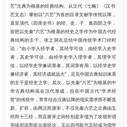
艺”元典为根基的经典结构。从汉代《七略》《汉书·
艺文志》肇创以“六艺”为首的目录文献学传统以降，
直至清代《四库全书》的经、史、子、集四部之学，
皆把以先秦“六艺”为根基的经史之学作为中国古代经
典结构的主干。张之洞在总结中国传统学术门径时
说：“由小学入经学者，其经学可信，由经学入史学
者，其史学可信，由经学史学入理学者，其理学可
信，以经学史学兼词章者，其词章有用，以经学史学
兼经济者，其经济成就远大”，足见中国古典知识体系
的主干是经史之学。其次，以先秦“六艺”为根基的中
华古典结构虽在汉代形成，但在中国古代“学术经
世”的传统中，常常结合汉唐以降的现实需求而不断迭
新、扩容，由两汉而唐宋，不仅先秦六艺之古典由五
经而十三经，而且唐宋之间特别是宋儒为了攻驳所谓
异端邪说而提出道统论，又以四书取代五经成为儒学