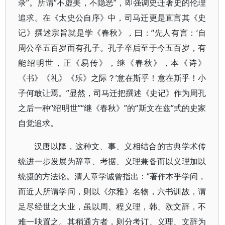
录”。所谓“不虚美，不隐恶”，即强调史迁著史的伦理
追求。在《太史公自序》中，司马迁更是直言其《史
记》撰述宗旨就是学《春秋》，曰：“先人有言：‘自
周公卒五百岁而有孔子。孔子卒后至于今五百岁，有
能绍明世，正《易传》，继《春秋》，本《诗》
《书》《礼》《乐》之际？’意在斯乎！意在斯乎！小
子何敢让焉。”显然，司马迁把撰述《史记》作为周孔
之后一种“绍明世”“继《春秋》”的“斯文在兹”式的史家
自觉追求。
汉唐以降，这种文、事、义相结合的古典学术传
统进一步发展为辞章、考据、义理兼备而以义理加以
统摄的方法论。清人章学诚曾指出：“著作本乎学问，
而近人所谓学问，则以《尔雅》名物，六书训故，谓
足尽经世之大业，虽以周、程义理，韩、欧文辞，不
难一吷置之。其稍通方者，则分考订、义理、文辞为