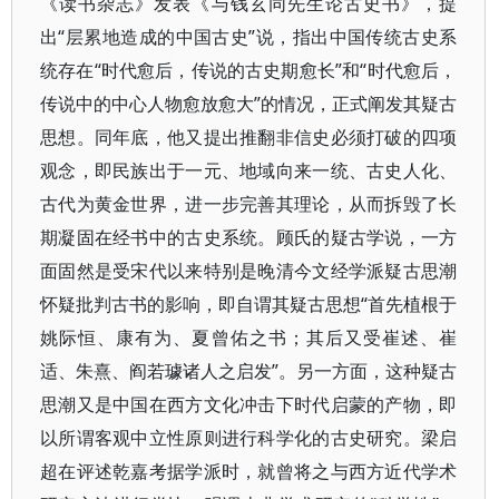
《读书杂志》发表《与钱玄同先生论古史书》，提
出“层累地造成的中国古史”说，指出中国传统古史系
统存在“时代愈后，传说的古史期愈长”和“时代愈后，
传说中的中心人物愈放愈大”的情况，正式阐发其疑古
思想。同年底，他又提出推翻非信史必须打破的四项
观念，即民族出于一元、地域向来一统、古史人化、
古代为黄金世界，进一步完善其理论，从而拆毁了长
期凝固在经书中的古史系统。顾氏的疑古学说，一方
面固然是受宋代以来特别是晚清今文经学派疑古思潮
怀疑批判古书的影响，即自谓其疑古思想“首先植根于
姚际恒、康有为、夏曾佑之书；其后又受崔述、崔
适、朱熹、阎若璩诸人之启发”。另一方面，这种疑古
思潮又是中国在西方文化冲击下时代启蒙的产物，即
以所谓客观中立性原则进行科学化的古史研究。梁启
超在评述乾嘉考据学派时，就曾将之与西方近代学术