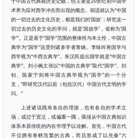
于中国古代典籍历史记载，但主要是20世纪初中国学
术界为应对西学冲击而出现的概念。胡适就认为“中国
的一切过去的文化历史，都是我们的‘国故’；研究这一
切过去的历史文化的学问，就是‘国故学’，省称为‘国
学’”。正是基于“国学”范围的整体性与本土性，中国古
典学为“国学”说受到诸多学者青睐。李咏吟将国学与
西学视为“中西古典学”。朱汉民提出国学就是“中国古
典学”。刘小枫主张以“中国的古典学”取代“国学”。刘
钊、陈家宁则将中国古典学视为“国学”的一个分
支，“即研究汉代以前（包括汉代）中国古代文明的学
问。”
上述诸说既有各自的理据，也有各自的学术立
场，或过于宽泛，或偏重一隅，亟须从中国古典知识
体系本原传统的内在学理予以诠解。首先，中国古代
不仅拥有卷帙浩繁的古典，而且形成了以先秦“六