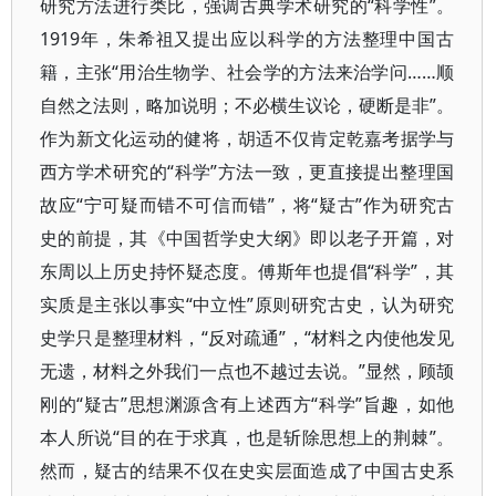
研究方法进行类比，强调古典学术研究的“科学性”。
1919年，朱希祖又提出应以科学的方法整理中国古
籍，主张“用治生物学、社会学的方法来治学问……顺
自然之法则，略加说明；不必横生议论，硬断是非”。
作为新文化运动的健将，胡适不仅肯定乾嘉考据学与
西方学术研究的“科学”方法一致，更直接提出整理国
故应“宁可疑而错不可信而错”，将“疑古”作为研究古
史的前提，其《中国哲学史大纲》即以老子开篇，对
东周以上历史持怀疑态度。傅斯年也提倡“科学”，其
实质是主张以事实“中立性”原则研究古史，认为研究
史学只是整理材料，“反对疏通”，“材料之内使他发见
无遗，材料之外我们一点也不越过去说。”显然，顾颉
刚的“疑古”思想渊源含有上述西方“科学”旨趣，如他
本人所说“目的在于求真，也是斩除思想上的荆棘”。
然而，疑古的结果不仅在史实层面造成了中国古史系