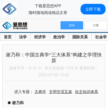
下载爱思想APP
立即下载
随时随地阅读精品文章
登录
注册
首页
法学
经济学
政治学
国际关系
社会学
谢乃和：中国古典学“三大体系”构建之学理抉
原
选择字号：
大
中
小
本文共阅读 1733 次 更新时间：
2025-07-05 12:42
进入专题：
古典学
文明交流互鉴
自主知识体系
●
谢乃和