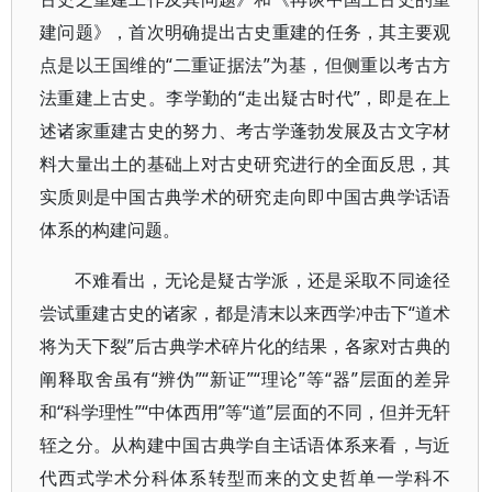
建问题》，首次明确提出古史重建的任务，其主要观
点是以王国维的“二重证据法”为基，但侧重以考古方
法重建上古史。李学勤的“走出疑古时代”，即是在上
述诸家重建古史的努力、考古学蓬勃发展及古文字材
料大量出土的基础上对古史研究进行的全面反思，其
实质则是中国古典学术的研究走向即中国古典学话语
体系的构建问题。
不难看出，无论是疑古学派，还是采取不同途径
尝试重建古史的诸家，都是清末以来西学冲击下“道术
将为天下裂”后古典学术碎片化的结果，各家对古典的
阐释取舍虽有“辨伪”“新证”“理论”等“器”层面的差异
和“科学理性”“中体西用”等“道”层面的不同，但并无轩
轾之分。从构建中国古典学自主话语体系来看，与近
代西式学术分科体系转型而来的文史哲单一学科不