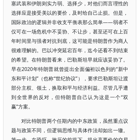
塞武装和伊朗则实力弱、选择少，对他们而言理性的
选择应是接受美以的要价，及时给自己止损。但是，
国际政治的逻辑并非收支平衡表那么简单——弱者不
仅可在一场危机中不妥协、不让步，甚至还可在上百
年时间里与强者对抗到底，这可能是特朗普作为商人
很难理解的。巴以冲突延宕百年，迄今还看不到结束
的希望。在特朗普看来，巴勒斯坦早就应该妥协了。
早在2020年特朗普就曾提出全面偏袒以色列的“新中
东和平计划”（也称“世纪协议”），要求巴勒斯坦让渡
部分主权、领土，换取和平与经济利益。尽管几乎遭
到全世界的反对，但特朗普自己认为这是一个“双
赢”方案。
对比特朗普两个任期内的中东政策，虽然重点议
题与政策不同，但逻辑思维与具体作法却如出一辙。
第一步，在恐吓、施压的前提下，提出高要价的交易