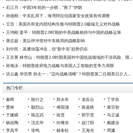
石江月：中国3年前的一步棋，“救了”伊朗
孙德刚：中东乱局下，海湾阿拉伯国家安全政策有何调整
王浩：美国共和党内部结构失衡与特朗普2.0极端主义对外战略
王鸿刚 姜平：特朗普2.0时期的中美战略相持与中国的战略运筹
唐志超：美以伊冲突对中东格局的战略影响
刘中民：虽遭动荡冲击，但“新中东”趋势仍在
王京菁 林华山：特朗普2.0时期美国对中国统战领域的干涉风险、限度与应对
孙海泳：特朗普政府电力战略与美国人工智能的竞争力局限
洪云鑫 华浩男 孙太一：“迈向战略清晰”？特朗普第二任期美日介入台海态势的逻辑
热门专栏
秦晖
陈行之
郑永年
龙应台
丁学良
曹林
鄢烈山
傅国涌
陈嘉映
黄宗智
于建嵘
陈志武
徐贲
郭宇宽
马立诚
杨祖陶
沈志华
向继东
赵汀阳
戴建业
李昌平
张鸣
杨奎松
王海光
周濂