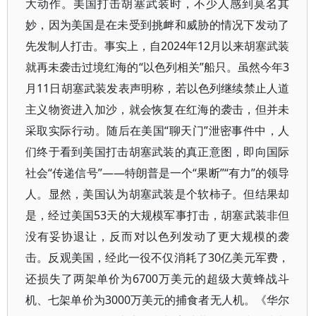
大动作。美国打击胡塞武装时，不少人感到莫名其
妙，因为美国是在未受到挑衅和威胁的情况下发动了
先发制人打击。事实上，自2024年12月以来胡塞武装
就再未袭击过境红海的“以色列相关”船只。虽然今年3
月11日胡塞武装发表声明称，若以色列继续禁止人道
主义物资进入加沙，就会恢复在红海的袭击，但并未
采取实际行动。随后在美国“聊天门”泄密事件中，人
们终于看到美国打击胡塞武装的真正意图，即向国际
社会“传递信号”——特朗普是一个“果断”“有力”的领导
人。显然，美国认为胡塞武装是个软柿子。但结果却
是，经过美国53天的大规模军事打击，胡塞武装非但
没有妥协退让，反而对以色列发动了更大规模的袭
击。反观美国，经此一役不仅消耗了30亿美元军费，
还损失了两架单价为6700万美元的超级大黄蜂战斗
机、七架单价为3000万美元的捕食者无人机。《华尔