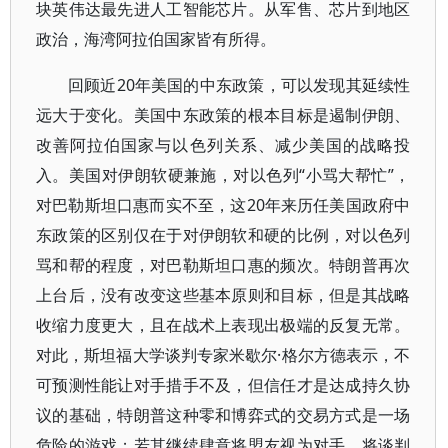
块英伟达最先进人工智能芯片。从军售、芯片到地区
政治，海湾阿拉伯国家皆有所得。
回顾近20年美国的中东政策，可以发现其延续性
远大于变化。美国中东政策的根本目标是遏制伊朗、
改善阿拉伯国家与以色列关系、减少美国的战略投
入。美国对伊朗软硬兼施，对以色列“小骂大帮忙”，
对巴勒斯坦口惠而实不至，这20年来历任美国政府中
东政策的区别仅在于对伊朗软和硬的比例，对以色列
骂和帮的程度，对巴勒斯坦口惠的频次。特朗普再次
上台后，没有改变这些基本原则和目标，但是其战略
收缩力度更大，且在战术上表现出极端的反复无常。
对此，斯坦福大学谈判专家米歇尔·格尔方德表示，不
可预测性能让对手措手不及，但信任才是达成持久协
议的基础，特朗普这种零和博弈式的交易方式是一场
危险的游戏；若其继续肆意将盟友视为对手，将谈判