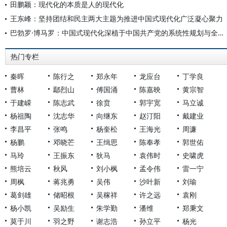
田鹏颖：现代化的本质是人的现代化
王东峰：坚持团结和民主两大主题为推进中国式现代化广泛凝心聚力
巴勃罗·博马罗：中国式现代化深植于中国共产党的系统性规划与全方位治理实践
热门专栏
秦晖
陈行之
郑永年
龙应台
丁学良
曹林
鄢烈山
傅国涌
陈嘉映
黄宗智
于建嵘
陈志武
徐贲
郭宇宽
马立诚
杨祖陶
沈志华
向继东
赵汀阳
戴建业
李昌平
张鸣
杨奎松
王海光
周濂
杨鹏
邓晓芒
王缉思
陈奉孝
郭世佑
马玲
王振东
狄马
袁伟时
史啸虎
熊培云
秋风
刘小枫
孟令伟
雷一宁
周枫
蒋兆勇
吴伟
沙叶新
刘瑜
葛剑雄
储昭根
吴稼祥
许之远
袁刚
杨小凯
吴励生
朱学勤
潘维
郑秉文
莫于川
羽之野
谢志浩
孙立平
杨光