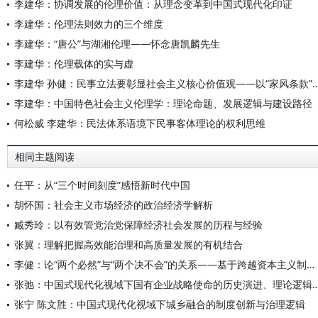
李建华：协调发展的伦理价值：从理念变革到中国式现代化印证
李建华：伦理法则效力的三个维度
李建华：“唐公”与湖湘伦理——怀念唐凯麟先生
李建华：伦理载体的实与虚
李建华 孙健：民事立法要彰显社会主义核心价值观——以“家
李建华：中国特色社会主义伦理学：理论命题、发展逻辑与建设路径
何松威 李建华：民法体系语境下民事客体理论的权利思维
相同主题阅读
任平：从“三个时间刻度”感悟新时代中国
胡怀国：社会主义市场经济的政治经济学解析
臧秀玲：以有效管党治党保障经济社会发展的历程与经验
张翼：理解把握高效能治理和高质量发展的有机结合
李健：论“两个必然”与“两个决不会”的关系——基于跨越资本主义制度“卡夫丁峡谷”设想的反思
张弛：中国式现代化视域下国有企业战略使命的历史演进
张宁 陈文胜：中国式现代化视域下城乡融合的制度创新与治理逻辑