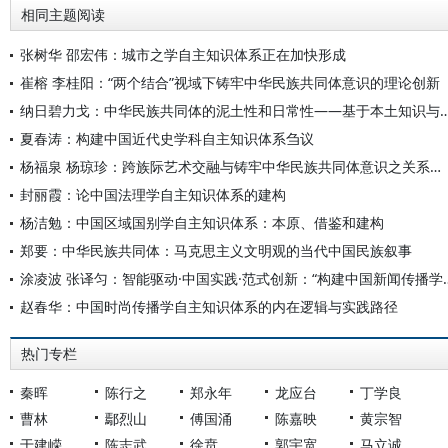
相同主题阅读
张树华 邵宏伟：城市之学自主知识体系正在加快形成
崔榕 李桂阳：“两个结合”视域下铸牢中华民族共同体意识的理论创新
纳日碧力戈：中华民族共同体的泥土性和日常性——基于本
夏春涛：构建中国近代史学科自主知识体系刍议
杨福泉 杨琼珍：跨族际艺术交融与铸牢中华民族共同体意识之关系——以纳西族为例
封丽霞：论中国法理学自主知识体系的建构
杨洁勉：中国区域国别学自主知识体系：本原、借鉴和建构
郑要：中华民族共同体：马克思主义文明观的当代中国民族叙事
涂凌波 张译匀：智能驱动·中国实践·范式创
赵春华：中国时尚传播学自主知识体系的内在逻辑与实践路径
热门专栏
秦晖
陈行之
郑永年
龙应台
丁学良
曹林
鄢烈山
傅国涌
陈嘉映
黄宗智
于建嵘
陈志武
徐贲
郭宇宽
马立诚