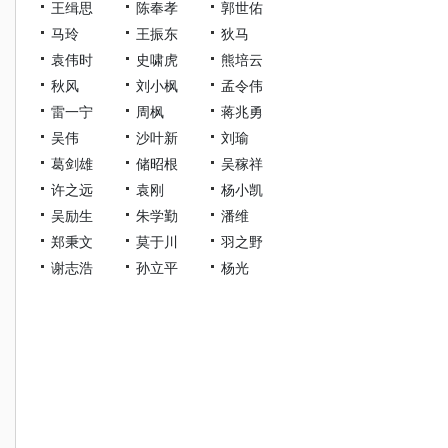
王缉思
陈奉孝
郭世佑
马玲
王振东
狄马
袁伟时
史啸虎
熊培云
秋风
刘小枫
孟令伟
雷一宁
周枫
蒋兆勇
吴伟
沙叶新
刘瑜
葛剑雄
储昭根
吴稼祥
许之远
袁刚
杨小凯
吴励生
朱学勤
潘维
郑秉文
莫于川
羽之野
谢志浩
孙立平
杨光