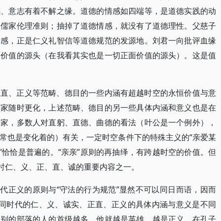
感、意志有着不解之缘。道德的情感如四端等，是道德实践的动
的儒家伦理准则；抽掉了道德情感，就没有了道德理性。父慈子
情感，正是仁义礼智信等道德规范的发源地。刘君一向批评血缘
面价值的源头（在我看其实也是一切正面价值的源头）。这是值
正直、正义等范畴、德目的一些内涵有超越时空的永恒价值与意
百家随时更化，上述范畴、德目的另一些具体内涵和意义也是在
诸家，多数人对直躬、直德、曲德的看法（叶公是一个例外），
常也是变化着的）有关，一定时空条件下的特殊主义的“亲爱某
”恰恰是普遍的。“亲亲”原则的再抽绎，有跨越时空的价值。但
彼时仁、义、正、直、诚的重要内容之一。
时代正义的原则与“守法的行为规范”显然不可以同日而语，因而
；不同时代的仁、义、诚实、正直、正义的具体内涵与意义是不同
取别的部落的人的首级越多，他就越是英雄，越是正义。在孔子