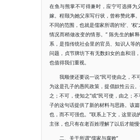
在鱼与熊掌不可得兼时，应宁可选择为
嫁。程颐为她父亲写行状，曾称赞此事
不同的范围，也就是儒家所谓的‘经’、‘权
情况而稍做改变的情形。” 陈先生的解
系，是指传统社会里的官员、知识人等
问题，贞节牌坊下有无数妇女的血和泪
也值得我们重视。
我顺便还要说一说“民可使由之，不
为这是孔子的愚民政策，提倡奴性云云。
之；不可，使知之”或“民可使，由之；
子的这句话提供了新的材料与思路。该篇
也，而不可强也。”联系上下文，这里说
主张，也只有在老百姓理解了以后才能慢
二、关于所谓“儒家与腐败”