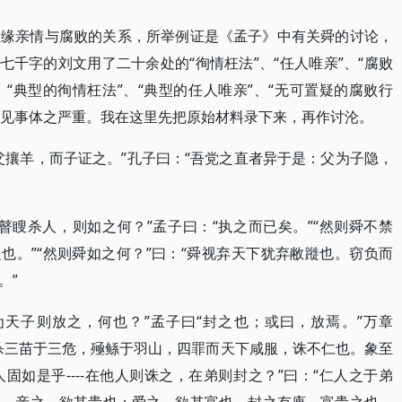
血缘亲情与腐败的关系，所举例证是《孟子》中有关舜的讨论，
七千字的刘文用了二十余处的“徇情枉法”、“任人唯亲”、“腐败
”、“典型的徇情枉法”、“典型的任人唯亲”、“无可置疑的腐败行
，足见事体之严重。我在这里先把原始材料录下来，再作讨沦。
父攘羊，而子证之。”孔子曰：“吾党之直者异于是：父为子隐，
瞽瞍杀人，则如之何？”孟子曰：“执之而已矣。”“然则舜不禁
也。”“然则舜如之何？”曰：“舜视弃天下犹弃敝蹝也。窃负而
。”
为天子则放之，何也？”孟子曰“封之也；或曰，放焉。”万章
杀三苗于三危，殛鲧于羽山，四罪而天下咸服，诛不仁也。象至
如是乎----在他人则诛之，在弟则封之？”曰：“仁人之于弟