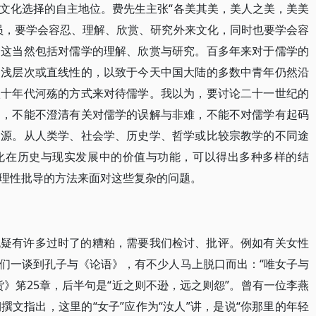
文化选择的自主地位。费先生主张“各美其美，美人之美，美美
员，要学会容忍、理解、欣赏、研究外来文化，同时也要学会容
。这当然包括对儒学的理解、欣赏与研究。百多年来对于儒学的
，浅层次或直线性的，以致于今天中国大陆的多数中青年仍然沿
八十年代河殇的方式来对待儒学。我以为，要讨论二十一世纪的
题，不能不澄清有关对儒学的误解与非难，不能不对儒学有起码
资源。从人类学、社会学、历史学、哲学或比较宗教学的不同途
化在历史与现实发展中的价值与功能，可以得出多种多样的结
理性批导的方法来面对这些复杂的问题。
无疑有许多过时了的糟粕，需要我们检讨、批评。例如有关女性
们一谈到孔子与《论语》，有不少人马上脱口而出：“唯女子与
》笫25章，后半句是“近之则不逊，远之则怨”。曾有一位李燕
文指出，这里的“女子”应作为“汝人”讲，是说“你那里的年轻