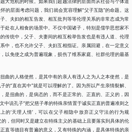
问题大危机的时候。如果我们超越法律的层面而从社会与个体道
怀的层面考虑问题，我们就会宽容理解“父子互隐”的命题。这
父子、夫妇的相互告发、相互批判等等伦理关系的非常态成为常
异于处在人相食的场景中。不仅中国诸子，特别是儒学思想家不
教的传统中，父子、夫妻间的相互检举告发也是有违人道、伦理
体系中，也不允许父子、夫妇互相指证。亲属回避，在一定意义
发，以免使之成为普遍现象，损伤了维系家庭、社群伦理的最基
与扭曲的人格使然，是其中有的亲人有违人之为人之本使然，是
子的“直在其中”就是可以理解的了。因为所以产生亲情裂解、
的，是扭曲的，是病态的，而不是正常的、正直的、正义的，因
文中说孔子“把父慈子孝的特殊亲情置于诚实正直的普遍准则之
上的‘天理人情’，可以在父子相隐中放弃正义守法的行为规
义的，但同时又是建立在特殊主义的基础上且要落实到具体的伦
、正直等德目有普遍的意义，又有特殊的内涵，是具体特殊的亲