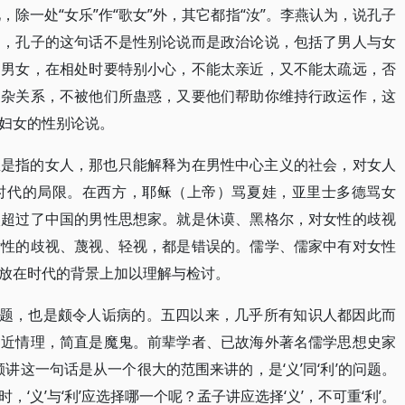
，除一处“女乐”作“歌女”外，其它都指“汝”。李燕认为，说孔子
为，孔子的这句话不是性别论说而是政治论说，包括了男人与女
的男女，在相处时要特别小心，不能太亲近，又不能太疏远，否
复杂关系，不被他们所蛊惑，又要他们帮助你维持行政运作，这
妇女的性别论说。
里是指的女人，那也只能解释为在男性中心主义的社会，对女人
时代的局限。在西方，耶稣（上帝）骂夏娃，亚里士多德骂女
太超过了中国的男性思想家。就是休谟、黑格尔，对女性的歧视
女性的歧视、蔑视、轻视，都是错误的。儒学、儒家中有对女性
放在时代的背景上加以理解与检讨。
问题，也是颇令人诟病的。五四以来，几乎所有知识人都因此而
不近情理，简直是魔鬼。前辈学者、已故海外著名儒学思想史家
讲这一句话是从一个很大的范围来讲的，是‘义’同‘利’的问题。
‘义’与‘利’应选择哪一个呢？孟子讲应选择‘义’，不可重‘利’。