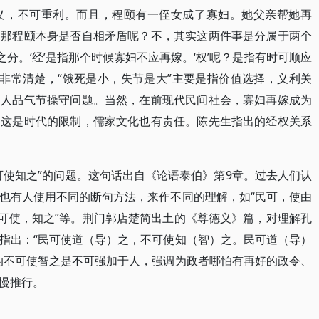
义，不可重利。而且，程颐有一侄女成了寡妇。她父亲帮她再
。那程颐本身是否自相矛盾呢？不，其实这两件事是分属于两个
’之分。‘经’是指那个时候寡妇不应再嫁。‘权’呢？是指有时可顺应
释非常清楚，“饿死是小，失节是大”主要是指价值选择，义利关
的人品气节操守问题。当然，在前现代民间社会，寡妇再嫁成为
，这是时代的限制，儒家文化也有责任。陈先生指出的经权关系
可使知之”的问题。这句话出自《论语泰伯》第9章。过去人们认
也有人使用不同的断句方法，来作不同的理解，如“民可，使由
不可使，知之”等。荆门郭店楚简出土的《尊德义》篇，对理解孔
指出：“民可使道（导）之，不可使知（智）之。民可道（导）
的不可使智之是不可强加于人，强调为政者哪怕有再好的政令、
慢推行。