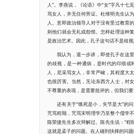
人”。李燕说，《论语》中“女”字凡十七见
骂女人，并无任何旁证。杜维明先生认
人。意即政治领导人对于没有受过教育
则他们就会无礼或怨恨。怎样处理这种
是政治艺术。因此，孔子这句话不是歧视
我认为，退一步讲，即使孔子在这
的歧视，是一种通病，是时代的印痕或
人，尼采骂女人，非常严峻，其程度大
也很厉害。当然，无论东西方人士，对
不尊重的表现，是需要批评的，但我们要
还有关于“饿死是小，失节是大”的
咒骂程颐，咒骂宋明理学乃至整个儒学
陈荣捷先生多次辩解过。陈先生说：“程颐
这就是孟子的问题。在人碰到抉择的问题时，