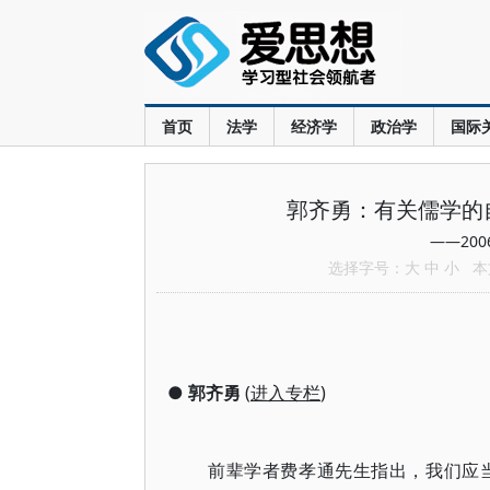
首页
法学
经济学
政治学
国际
郭齐勇：有关儒学的
——20
选择字号：
大
中
小
本文
●
郭齐勇
(
进入专栏
)
前辈学者费孝通先生指出，我们应