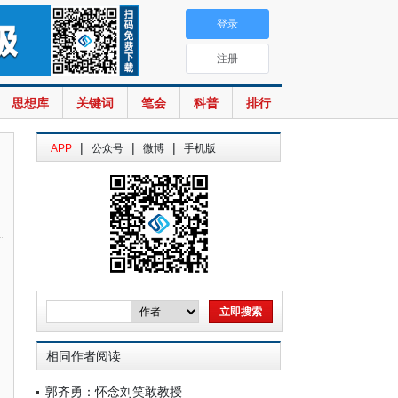
登录
注册
思想库
关键词
笔会
科普
排行
|
|
|
APP
公众号
微博
手机版
相同作者阅读
郭齐勇：怀念刘笑敢教授