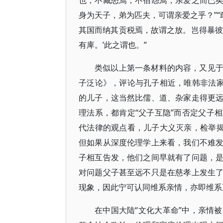
也，不藏怒焉，不宿怨焉，亲爱之而已
身为天子，弟为匹夫，可谓亲爱之乎？”“
其国而纳其贡税焉，故谓之放。岂得暴彼
有庳。’此之谓也。”
类似以上第一条材料的内容，又见
子泛论》，评论与孔子相近，唯韩非法家
的儿子，这当然比儒、道、杂家走得更
理法系，都肯定“父子互隐”而否定父子
代法律的观点看，儿子大义灭亲，检举揭
但如果从深度伦理学上来看，我们不难
子相互告发，他们之间早就有了问题，
对问题父子甚至远不只是在慈孝上发生
现象，因此宁可认同维系亲情，亦即维系
在中国大陆“文化大革命”中，亲情