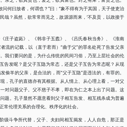
矣。亲之，欲其贵也；爱之，欲其富也。封之有庳，富贵之也。
敢问何曰放者，何谓也？”曰：“象不得有为于其国，天子使吏治
民哉？虽然，欲常常而见之，故源源而来，‘不及贡，以政接于
于《庄子盗跖》、《韩非子五蠹》、《吕氏春秋当务》、《淮南
者流的记载，以（直于君而）“曲于父”的罪名处死了告发父亲
远。我们要问的是，为什么传统的民间习俗，乃至上层社会的伦
相互告发呢？是父子互隐为常态，还是父子互告为常态呢？从现
发偷羊的父亲，是合法的，而“父子互隐”是违法的，有罪的。
发现，孔子的直德亦有其根据。从人情上、从心理上看，一对父
是一对问题父子。父不慈子不孝，即在为仁之本上出了问题。这
了问题。孔子显然不愿意看到父子相互告发、相互残杀成为普遍
正常伦理关系的合理化、秩序化的社会。
被阶级斗争所代替，父子、夫妇间相互揭发，人人自危，那正是