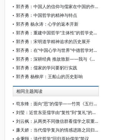
郭齐勇：中国人的信仰与儒家在中国的作用
郭齐勇：中国哲学的精神与特点
郭齐勇 杨永涛：心学的返本开新
郭齐勇：重建中国哲学“主体性”的哲学史书写
郭齐勇：宋明道学精神追求的历史展开
郭齐勇：在“中国心学与世界”中德哲学对话开幕式上的讲话
郭齐勇：深耕经典 推故致新——我与《船山学刊》
郭齐勇：儒家的学问要躬行实践
郭齐勇 杨柳岸：王船山的历史影响
相同主题阅读
苟东锋：面向“思”的儒学——竹简《五行》中的三“思”论
刘莹：近世东亚儒学由“复性”到“复礼”的范式转型
刘云枫：从两类不同微信群看儒学之双重困境——熟人群一潭死水，匿名群乱作一团
廉天娇：当代儒学复兴的情感进路之回归与重构——评黄玉顺《中国情感哲学的当代复兴》
余秉颐：清代哲学“回归原始儒学”简议