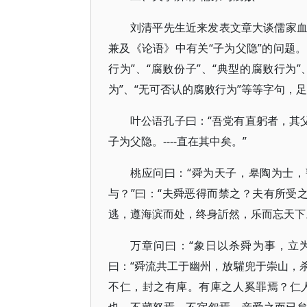
刘清平先生近来发表文章大谈儒家
兼及《论语》中有关“子为父隐”的问题。
行为”、“腐败份子”、“典型的腐败行为
为”、“无可否认的腐败行为”等等字句
叶公语孔子曰：“吾党有直躬者，其
子为父隐。----直在其中矣。”
桃应问曰：“舜为天子，皋陶为士，
与？”曰：“夫舜恶得而禁之？夫有所受之
逃，遵海滨而处，终身訢然，乐而忘天下
万章问曰：“象日以杀舜为事，立
曰：“舜流共工于幽州，放驩兜于崇山，
不仁，封之有庳。有庳之人奚罪焉？仁人固