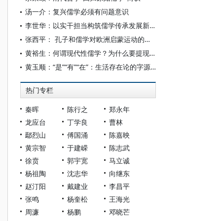
汤一介：复兴儒学必须有问题意识
李世华：以实干担当构筑儒学传承发展新高地
张西平： 孔子和儒学对欧洲启蒙运动的影响
黄裕生：何谓现代性儒学？为什么要提现代性儒学？
黄玉顺：“是”“有”“在”：生活存在论的字源学考察
热门专栏
秦晖
陈行之
郑永年
龙应台
丁学良
曹林
鄢烈山
傅国涌
陈嘉映
黄宗智
于建嵘
陈志武
徐贲
郭宇宽
马立诚
杨祖陶
沈志华
向继东
赵汀阳
戴建业
李昌平
张鸣
杨奎松
王海光
周濂
杨鹏
邓晓芒