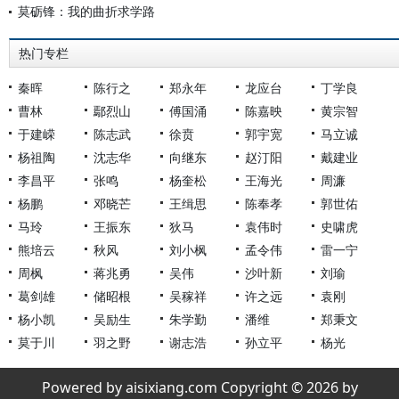
莫砺锋：我的曲折求学路
热门专栏
秦晖
陈行之
郑永年
龙应台
丁学良
曹林
鄢烈山
傅国涌
陈嘉映
黄宗智
于建嵘
陈志武
徐贲
郭宇宽
马立诚
杨祖陶
沈志华
向继东
赵汀阳
戴建业
李昌平
张鸣
杨奎松
王海光
周濂
杨鹏
邓晓芒
王缉思
陈奉孝
郭世佑
马玲
王振东
狄马
袁伟时
史啸虎
熊培云
秋风
刘小枫
孟令伟
雷一宁
周枫
蒋兆勇
吴伟
沙叶新
刘瑜
葛剑雄
储昭根
吴稼祥
许之远
袁刚
杨小凯
吴励生
朱学勤
潘维
郑秉文
莫于川
羽之野
谢志浩
孙立平
杨光
Powered by aisixiang.com Copyright © 2026 by