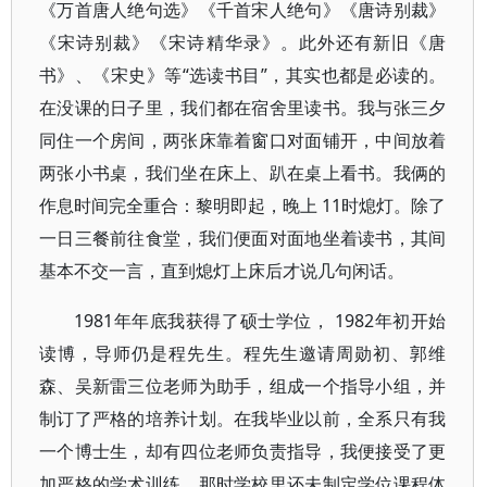
《万首唐人绝句选》《千首宋人绝句》《唐诗别裁》
《宋诗别裁》《宋诗精华录》。此外还有新旧《唐
书》、《宋史》等“选读书目”，其实也都是必读的。
在没课的日子里，我们都在宿舍里读书。我与张三夕
同住一个房间，两张床靠着窗口对面铺开，中间放着
两张小书桌，我们坐在床上、趴在桌上看书。我俩的
作息时间完全重合：黎明即起，晚上 11时熄灯。除了
一日三餐前往食堂，我们便面对面地坐着读书，其间
基本不交一言，直到熄灯上床后才说几句闲话。
1981年年底我获得了硕士学位， 1982年初开始
读博，导师仍是程先生。程先生邀请周勋初、郭维
森、吴新雷三位老师为助手，组成一个指导小组，并
制订了严格的培养计划。在我毕业以前，全系只有我
一个博士生，却有四位老师负责指导，我便接受了更
加严格的学术训练。那时学校里还未制定学位课程体