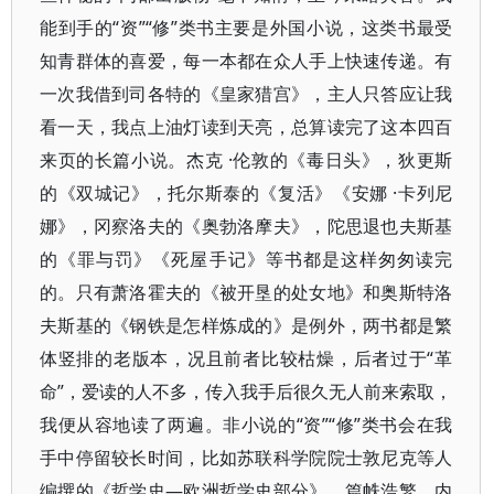
能到手的“资”“修”类书主要是外国小说，这类书最受
知青群体的喜爱，每一本都在众人手上快速传递。有
一次我借到司各特的《皇家猎宫》，主人只答应让我
看一天，我点上油灯读到天亮，总算读完了这本四百
来页的长篇小说。杰克 ·伦敦的《毒日头》，狄更斯
的《双城记》，托尔斯泰的《复活》《安娜 ·卡列尼
娜》，冈察洛夫的《奥勃洛摩夫》，陀思退也夫斯基
的《罪与罚》《死屋手记》等书都是这样匆匆读完
的。只有萧洛霍夫的《被开垦的处女地》和奥斯特洛
夫斯基的《钢铁是怎样炼成的》是例外，两书都是繁
体竖排的老版本，况且前者比较枯燥，后者过于“革
命”，爱读的人不多，传入我手后很久无人前来索取，
我便从容地读了两遍。非小说的“资”“修”类书会在我
手中停留较长时间，比如苏联科学院院士敦尼克等人
编撰的《哲学史—欧洲哲学史部分》，篇帙浩繁，内