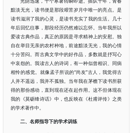
光阴迅速，十个寒暑转瞬即逝。插队十年，青春
黯淡无光，读书便是那段艰苦岁月中唯一的亮点。是
读书滋润了我的心灵，是读书充实了我的生活。几十
年后回忆往事，那段经历仍然难以忘怀。当年我所以
爱读古典作品，真正的原因是寻求精神上的安慰。独
自在举目无亲的农村种地，前途黯淡无光，我的心情
十分苦闷。而古典文学中的好作品，多数就是抒写心
中哀怨的。我读古人的诗词，有一种似曾相识、同病
相怜的感觉。就像孟子所说的“尚友”古人，我觉得古
人并不遥远，我并不孤独。当年我在茅檐下读书所获
得的那份感动，直到现在还在起作用。这不但体现在
我的《莫砺锋诗话》中，也反映在《杜甫评传》之类
的学术著作中。
二、名师指导下的学术训练