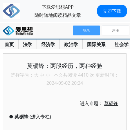
下载爱思想APP
立即下载
随时随地阅读精品文章
登录
注册
首页
法学
经济学
政治学
国际关系
社会学
莫砺锋：两段经历，两种经验
选择字号：
大
中
小
本文共阅读 4410 次 更新时间：
2024-09-02 20:24
进入专题：
莫砺锋
●
莫砺锋
(
进入专栏
)