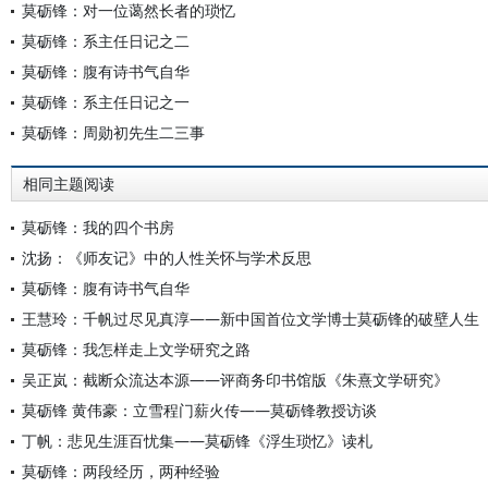
莫砺锋：对一位蔼然长者的琐忆
莫砺锋：系主任日记之二
莫砺锋：腹有诗书气自华
莫砺锋：系主任日记之一
莫砺锋：周勋初先生二三事
相同主题阅读
莫砺锋：我的四个书房
沈扬：《师友记》中的人性关怀与学术反思
莫砺锋：腹有诗书气自华
王慧玲：千帆过尽见真淳——新中国首位文学博士莫砺锋的破壁人生
莫砺锋：我怎样走上文学研究之路
吴正岚：截断众流达本源——评商务印书馆版《朱熹文学研究》
莫砺锋 黄伟豪：立雪程门薪火传——莫砺锋教授访谈
丁帆：悲见生涯百忧集——莫砺锋《浮生琐忆》读札
莫砺锋：两段经历，两种经验