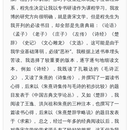
系，程先生决定让我以专书研读作为课程学习。我攻
博的研究方向很明确，就是唐宋文学。但是程先生为
我开列的必读书目，却全部是先唐典籍：《论语》
《孟子》《老子》《庄子》《左传》《诗经》《楚
辞》《史记》《文心雕龙》《文选》。这可能是由于
我学业基础薄弱，必须“恶补”。我根据上述书单埋头
苦读。我选择了较重要的版本，逐字逐句地细读文
本。例如《诗经》，我既读了孔颖达的《毛诗正
义》，又读了朱熹的《诗集传》，并撰写了一篇读书
心得，后来以《朱熹诗集传与毛诗的初步比较》的题
目发表于《中国古典文学论丛》。又如《楚辞》，我
阅读了王逸、洪兴祖和朱熹的三种注本，也撰写了一
篇读书心得，后来以《朱熹楚辞学略说》的题目发表
于《求索》。总之，经过一年多的经典阅读以后，我
对唐宋文学的学术源头有了较好的把握，这不但为我