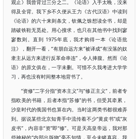
观止》我曾背过三分之二。《论语》入手太晚，没来
得及全背。我下乡不久便从王力《古代汉语》中读到
《论语》的六十来则条文，钦佩之馀想读全书，却是
踏破铁鞋无觅处。用心搜求，也只在其他书中找到寥
寥数则。直到 1975年底，我才购得一本《论语批
注》，翻开一看，“有朋自远方来”被译成“有没落的奴
隶主从远方来进行反革命串连”，令人捧腹。然而《论
语》的原文俱在，一字未删。可惜不久我考进大学学
习，再也没有时间整本地背书了。
“资修”二字分指“资本主义”与“修正主义”，前者专
指欧美的书籍，后者本指“苏修”的书，但受其牵累，
沙皇时代的俄国书也算在内。当时这两类书都很难弄
到。据说某些北京知青手中流传着不少“黄皮书”或“灰
皮书”，内容非“资”即“修”。可是天高皇帝远，我对那
些神秘的“内部出版物”毫不知情，至今未睹真容。我