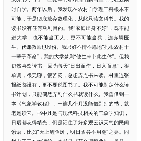
时自学。两年以后，我发现在农村自学理工科根本不
可能，于是彻底放弃数理化，从此只读文科书。我的
读书没有任何功利目的。我“家庭出身不好”，既不能
进大学，也不能当工人，更不可能当兵，连赤脚医
生、代课教师也没份。我只好不情不愿地“扎根农村干
一辈子革命”，我的大学梦则“他生未卜此生休”。但我
仍然喜欢读书，因为每天“日出而作，日入而息”，很
单调，很无聊，很苦闷，总想弄点书来读。村里连张
报纸都没有，更不要说图书了。我不可能制定什么读
书计划，只能偶然弄到什么书就读什么。我曾借到一
本《气象学教程》，一连几个月没能借到别的书，就
老是读它。书中凡是与现代科技相关的气象学知识，
日后都忘得精光，倒是记住了好多观云识天气的民间
谚语，比如“天上鲤鱼斑，明日晒谷不用翻”之类。同