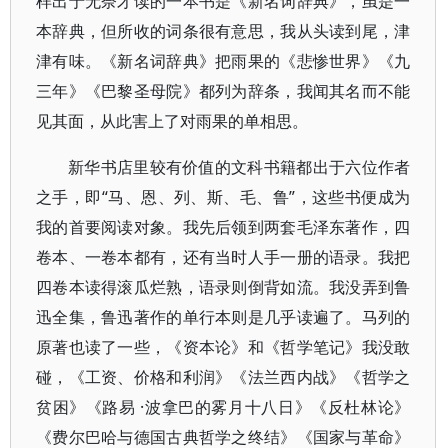
样出于无奈才读的一本书是《新名词辞典》，虽是一
本辞典，但所收的词条很有意思，我从头读到尾，津
津有味。《新名词辞典》把雨果的《悲惨世界》《九
三年》《巴黎圣母院》都列为辞条，我闻其名而不能
见其面，从此害上了对雨果的单相思。
新华书店里较有价值的文科书籍都出于六位作者
之手，即“马、恩、列、斯、毛、鲁”，这些书便成为
我的首要阅读对象。我先后领到两套毛泽东著作，四
卷本、一卷本都有，还有当时人手一册的语录。我把
四卷本读得滚瓜烂熟，语录则倒背如流。我没弄到鲁
迅全集，鲁迅著作的单行本则是几乎读遍了。马列的
原著也读了一些，《资本论》和《哲学笔记》我没敢
碰，《工资、价格和利润》《法兰西内战》《哲学之
贫困》《路易 ·波拿巴的雾月十八日》《反杜林论》
《费尔巴哈与德国古典哲学之终结》《国家与革命》