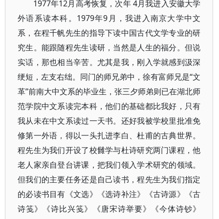
1977年12月高考恢复，次年 4月我进入安徽大学
外语系读本科。1979年9月，我进入南京大学中文
系，在程千帆先生的指导下读中国古代文学专业的研
究生。能跟随程先生读研，当然是人生的福分。但说
实话，那也相当辛苦。尤其是我，刚入学就感到汲深
绠短，左支右绌。同门的师兄弟中，徐有富师兄是“文
革”前南大中文系的毕业生，张三夕师弟则已在湖北师
范学院中文系读完本科，他们的基础都比我好，只有
我从未在中文系读过一天书。还好我被学校里批准免
修第一外语，得以一头扎进李白、杜甫的古典世界。
程先生为我们开设了校雠学与杜诗研究两门课程，他
老人家亲自登台讲课，把我们领入学术研究的领域。
但我们的主要任务还是自己读书，程先生为我们指定
的必读书目有《文选》《选诗补注》《古诗源》《古
诗笺》《诗比兴笺》《唐宋诗举要》《今体诗钞》