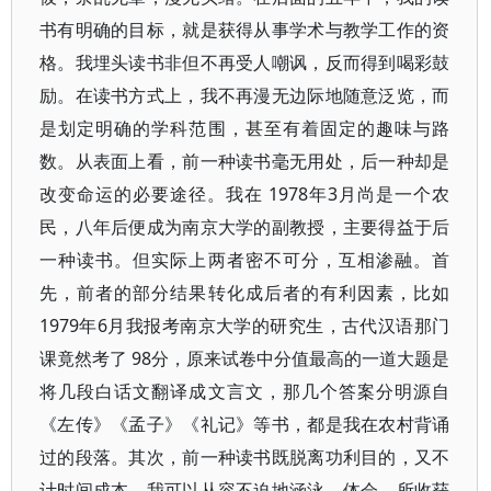
书有明确的目标，就是获得从事学术与教学工作的资
格。我埋头读书非但不再受人嘲讽，反而得到喝彩鼓
励。在读书方式上，我不再漫无边际地随意泛览，而
是划定明确的学科范围，甚至有着固定的趣味与路
数。从表面上看，前一种读书毫无用处，后一种却是
改变命运的必要途径。我在 1978年3月尚是一个农
民，八年后便成为南京大学的副教授，主要得益于后
一种读书。但实际上两者密不可分，互相渗融。首
先，前者的部分结果转化成后者的有利因素，比如
1979年6月我报考南京大学的研究生，古代汉语那门
课竟然考了 98分，原来试卷中分值最高的一道大题是
将几段白话文翻译成文言文，那几个答案分明源自
《左传》《孟子》《礼记》等书，都是我在农村背诵
过的段落。其次，前一种读书既脱离功利目的，又不
计时间成本，我可以从容不迫地涵泳、体会，所收获