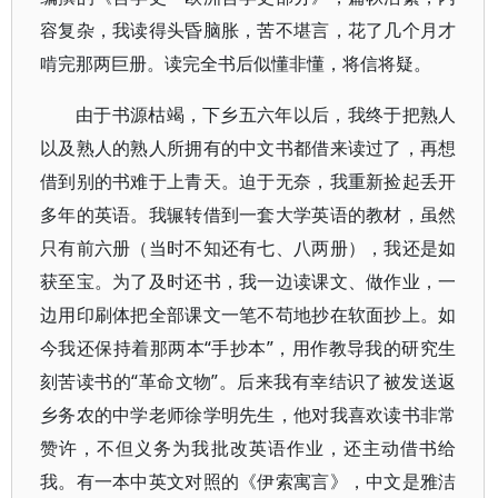
容复杂，我读得头昏脑胀，苦不堪言，花了几个月才
啃完那两巨册。读完全书后似懂非懂，将信将疑。
由于书源枯竭，下乡五六年以后，我终于把熟人
以及熟人的熟人所拥有的中文书都借来读过了，再想
借到别的书难于上青天。迫于无奈，我重新捡起丢开
多年的英语。我辗转借到一套大学英语的教材，虽然
只有前六册（当时不知还有七、八两册），我还是如
获至宝。为了及时还书，我一边读课文、做作业，一
边用印刷体把全部课文一笔不苟地抄在软面抄上。如
今我还保持着那两本“手抄本”，用作教导我的研究生
刻苦读书的“革命文物”。后来我有幸结识了被发送返
乡务农的中学老师徐学明先生，他对我喜欢读书非常
赞许，不但义务为我批改英语作业，还主动借书给
我。有一本中英文对照的《伊索寓言》，中文是雅洁