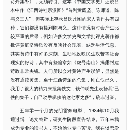
诗外集补》，无须转引。这本《中国文学史》还说吕
本中作《江西诗社宗派图》“首列黄庭坚、陈师道、陈
与义三人”，但实际上存录吕氏此图的宋人著作共有四
种，它们都没有提到陈与义。这种情况有时会产生比
较严重的后果，例如许多文学史和文学批评史著作都
批评黄庭坚诗歌没有反映社会现实、缺乏生活气息。
其实黄诗中有许多深刻、生动地反映民生疾苦等社会
现实的好诗，其中有些篇章如《虎号南山》揭露封建
苛政非常尖锐。人们所以会对黄诗产生误解，显然是
没有通读黄集。至于江西诗派的总集，则亡佚已久，
我用了很大的精力来搜集佚文，钱仲联先生表扬我“已
佚的集子，自己动手辑佚的达七家之多”，确非过誉。
五年零一个月的光阴雷奔电掣， 1984年10月我
通过博士论文答辩，研究生阶段宣告结束。五年来我
成为专业的读书人，不治他业专心苦读。我在谈恋爱