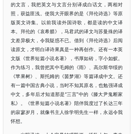
的文言，我把英文与文言分别译成白话文，两相对
照，获益匪浅。使我大开眼界的是《拜伦诗选》等原
版英文诗集。以前我读外国诗歌，都是读的中文译
本。拜伦的《哀希腊》，马君武的译文与苏曼殊的译
文差异极大，令我疑惑不已。借到《拜伦诗选》后阅
读原文，才明白译诗果真是一种再创作。还有一本英
文版《世界短篇小说名著》，书厚如砖，字小如蚁。
作为练习，我曾把其中毛姆的《雨》、高尔斯华绥的
《苹果树》、斯托姆的《茵梦湖》等篇译成中文。还
有一篇中国古典小说，当时不知其原名，也勉强译成
中文，多年后才知道那是“三言”中的《滕大尹鬼断家
私》。《世界短篇小说名著》陪伴我度过了长达三年
的寂寥岁月，就像书主人徐学明先生一样，永远令我
怀想。