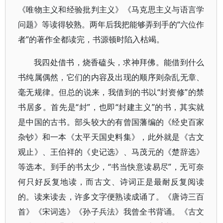
《唯物主义和经验批判主义》《马克思主义与语言学
问题》等读得较熟。两年后我把能够弄到手的“六位作
者”的著作全都读完，书源顿时陷入枯竭。
我四处借书，烧香磕头，求神拜佛。能借到什么
书纯属偶然，它们的内容及出现的顺序则杂乱无章、
毫无规律。但总的说来，我借到的书以“封资修”的禁
书居多。首先是“封”，也即“封建主义”的书，其实就
是中国的古书。部头较大的有曾国藩编的《经史百家
杂钞》和一本《太平天国史料集》，此外就是《古文
观止》、王伯祥的《史记选》、马茂元的《楚辞选》
等选本。到手的书太少，“书当快意读易尽”，无可奈
何只好反复地读，而古文、诗词正是最耐反复阅读
的。读来读去，许多文字便熟读成诵了。《唐诗三百
首》《宋词选》《孙子兵法》我曾全书背诵。《古文