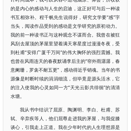
的是内心的感动与人生的启迪，这正好可与后一种读
书互相弥补。程千帆先生说得好，研究文学要“感”字
当头，阅读作品受到的感动是文学研究的原初动力。
我的前一种读书正与这种观念不谋而合。我曾在被狂
风刮去屋顶的茅屋里望着满天寒星度过漫漫冬夜，受
到杜甫“安得广厦千万间”的伟大胸怀的强烈震撼。我
也曾在风雨连天的春夜默诵李后主的“帘外雨潺潺，春
意阑珊，罗衾不耐五更”，感动得近乎销魂。当年的书
源像是时断时续的涓涓细流，但毕竟是源头活水，它
的注入使我的心灵如同一方“天光云影共徘徊”的清清
水塘。
我从书中结识了屈原、陶渊明、李白、杜甫、苏
轼、辛弃疾等人，他们屈尊走进我的茅屋，与我促膝
谈心，引我走上正道。我在少年时代的人生理想原是