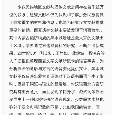
少数民族地区文献与汉族文献之间存在着千丝万
缕的联系，这些文献不仅为认识和了解少数民族提供
了非常重要的材料和信息，也能为研究汉文文献提供
重要的辅助。西夏遗存文献主要被发现于河西故地，
其中内蒙古额济纳旗的黑水城遗址是最大宗的文献出
土区域，学界通过对这些资料的研究，不断产出新成
果。20世纪80年代以来，王静如、龚煌城、聂鸿音等
人广泛搜集整理西夏文字文献所记录的语言事实，为
分析汉语的通语与方言的语音变化提供实证。黑水城
文献不仅反映出蒙古直译体对于汉语书面语产生了影
响，促进了词汇与语法的新发展，对汉语西北方言研
究具有重要意义；而且发现了切身字、藏式词等汉语
发展史上一种比较特殊的语言现象。少数民族木刻也
弥补了汉文典籍记载的不足，比如我国的独龙、傈
僳、佤、景颇、哈尼、瑶、拉祜、门巴、珞巴等少数