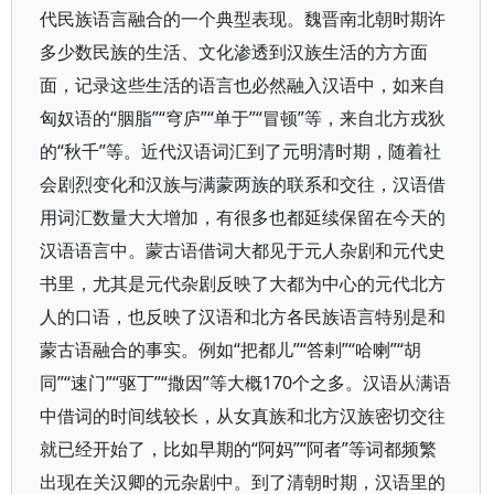
代民族语言融合的一个典型表现。魏晋南北朝时期许
多少数民族的生活、文化渗透到汉族生活的方方面
面，记录这些生活的语言也必然融入汉语中，如来自
匈奴语的“胭脂”“穹庐”“单于”“冒顿”等，来自北方戎狄
的“秋千”等。近代汉语词汇到了元明清时期，随着社
会剧烈变化和汉族与满蒙两族的联系和交往，汉语借
用词汇数量大大增加，有很多也都延续保留在今天的
汉语语言中。蒙古语借词大都见于元人杂剧和元代史
书里，尤其是元代杂剧反映了大都为中心的元代北方
人的口语，也反映了汉语和北方各民族语言特别是和
蒙古语融合的事实。例如“把都儿”“答剌”“哈喇”“胡
同”“速门”“驱丁”“撒因”等大概170个之多。汉语从满语
中借词的时间线较长，从女真族和北方汉族密切交往
就已经开始了，比如早期的“阿妈”“阿者”等词都频繁
出现在关汉卿的元杂剧中。到了清朝时期，汉语里的