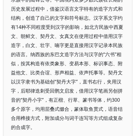
历史发展过程中，借鉴汉语言文字特有的造字方式和
结构，创造了自己的文字和符号标志。汉字系文字约
有14种不同程度受到汉字的影响，如北方民族中西夏
文、朝鲜文、契丹文、女真文在使用过程中借用汉字
造字，白文、壮字、喃字更是直接用汉字记录本民族
的语言。纳西族的东巴文造字方法与汉字的“六书”相
似，按其构造有依类象形、变易本形、标识事态、附
益他文、比类合谊、形声相益、依声托事等。契丹文
以汉字隶书为基础创“契丹大字”，直书右行，夹用汉
字，后耶律迭刺受回鹘文启发，借用汉字笔画另创拼
音的“契丹小字”，有正楷、行草、篆书等体，约300
多个原字，均用层叠式缀合，篆体取鱼贯式，语音结
合用榫接方式，附加成分与词干连写等方式组成复杂
的合成字。