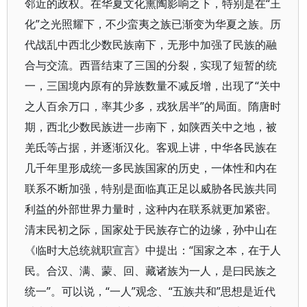
邻近的政权。在华夏文化熏陶影响之下，特别是在“王
化”之光照耀下，不少蛮夷之族已渐变为华夏之族。历
代战乱中西北少数民族南下，无形中加强了民族的融
合与交流。西晋结束了三国的分裂，实现了短暂的统
一，三国境内原有的异族数量不减反增，出现了“关中
之人百余万口，率其少多，戎狄居半”的局面。隋唐时
期，西北少数民族进一步南下，如陕西关中之地，被
羌氐等占据，并逐渐汉化。客观上讲，中华各民族在
几千年里形成统一多民族国家的历史，一体性和内在
联系不断加强，特别是面临真正足以威胁各民族共同
利益的外部世界力量时，这种内在联系就更加紧密。
清末民初之际，国家处于民族存亡的边缘，孙中山在
《临时大总统就职宣言》中提出：“国家之本，在于人
民。合汉、满、蒙、回、藏诸族为一人，是曰民族之
统一”。可以说，“一人”观念、“五族共和”思想是近代