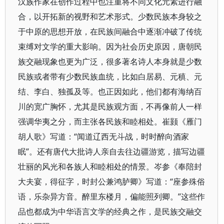
汉族作家在创作过程中也注重将不同文化元素进行融
合，以开拓新的视野和艺术形式。少数民族本身较之
于中原的思想开放，在民族间融合中逐渐冲破了传统
束缚对文学的重大影响。因为社会历史原因，唐朝民
族交融现象也更为广泛，很多著名诗人本身就是少数
民族或者带有少数民族血统，比如白居易、元稹、元
结、李白、独孤及等。也正因如此，他们都有海纳百
川的宽广胸怀，尤其是民族观方面，不再像前人一样
强调华夷之分，而主张各民族和睦相处。崔颢《雁门
胡人歌》写道：“闻道辽西无斗战，时时醉向酒家
眠”。还有唐代大批诗人亲自去往边疆游览，描写边疆
壮丽的风光和各族人和睦相处的情景。岑参《奉陪封
大夫宴，得征字，时封公兼鸿胪卿》写道：“座参殊俗
语，乐杂异方音。醉里东楼月，偏能照列卿。”这些作
品也都成为中华语言文学的经典之作，是民族交融交