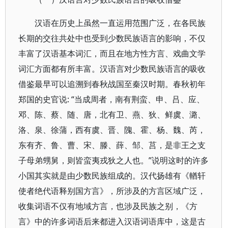
汉语在历史上虽然一直运用范围广泛，在各民族
长期的交往共处中也受到少数民族语言的影响，不仅
丰富了汉语基本词汇，而且在地方性方言、戏曲文学
词汇方面都有所丰富。汉语言对少数民族语言的吸收
借鉴最早可以追溯到春秋战国至秦汉时期。春秋初年
郑国的史官说: “当成周者，南有荆蛮、申、吕、应、
邓、陈、蔡、随、唐，北有卫、燕、狄、鲜虞、潞、
洛、泉、徐蒲，西有虞、晋、隗、霍、杨、魏、芮，
东有齐、鲁、曹、宋、滕、薛、邹、莒，是非王之支
子母弟甥舅，则皆蛮夷戎狄之人也。”说明这时的许多
小国其实就是由少数民族组成的。汉代扬雄有《輶轩
使者绝代语释别国方言》，所涉及的方言区域广泛，
收集词语不仅有地域方言，也涉及民族之别，《方
言》中的许多词语后来都进入汉语词语库中，这是古