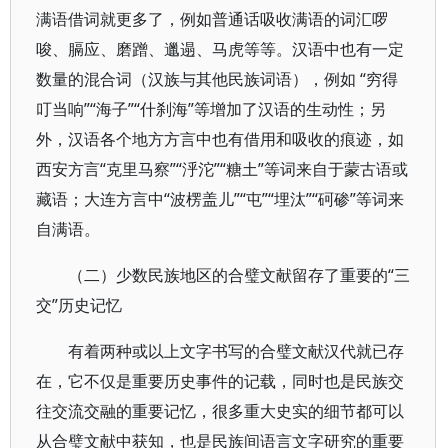
满语借词就更多了，例如普通话吸收满语的词汇啰
唆、膈应、磨蹭、邋遢、马虎等等。汉语中也有一定
数量的混合词（汉族与其他民族词语），例如 “穷得
叮当响”“海子”“什刹海”等增加了汉语的生动性；另
外，汉语各个地方方言中也有借用和吸收的痕迹，如
西安方言“克里马察”“泘沱”“糖土”等词来自于蒙古语或
藏语；大连方言中“波楞盖儿”“屯”“埋汰”“砢碜”等词来
自满语。
（二）少数民族地区的合璧文献留存了重要的“三
交”历史记忆
有着两种或以上文字书写的合璧文献汉代就已存
在，它不仅是重要历史事件的记载，同时也是民族交
往交流交融的重要记忆，很多重大史实的细节都可以
从合璧文献中获知，也是民族间语言文字研究的重要