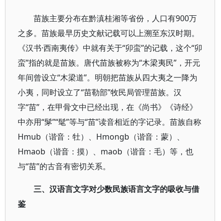
苗族主要分布在黔滇桂湘等省份，人口有900万
之多。苗族最早历史文献记载可以上溯至东汉时期。
《汉书·西南夷传》中就有关于“卯蛮”的记载，这个“卯
蛮”指的就是苗族。唐代苗族被称为“木梁夷民”，开元
年间曾设立“木梁道”。明朝把苗族从四大夷之一降为
小夷，同时设立了“苗勒部”牧民局管理苗族。汉
字“苗”，在甲骨文中已经出现，在《尚书》《诗经》
中亦用“髳”“髦”等与“苗”读音相近的字记录。苗族自称
Hmub（谐音：牡）、Hmongb（谐音：蒙）、
Hmaob（谐音：摸）、maob（谐音：毛）等，也
与“苗”的古音有密切关系。
三、汉语言文字对少数民族语言文字的吸收与借
鉴