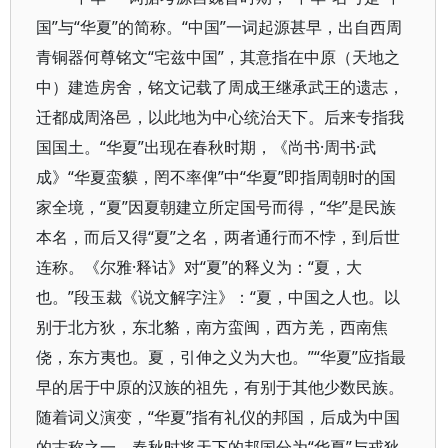
国”与“华夏”的简称。“中国”一词起源甚早，出自西周
青铜器何尊铭文“宅兹中国”，其意指在中原（天地之
中）建造房舍，铭文记载了周成王继承武王的遗志，
迁都成周洛邑，以此地为中心统治天下。后来专指我
国国土。“华夏”出现在春秋时期，《尚书·周书·武
成》“华夏蛮貘，罔不率俾”中“华夏”即指周朝时的国
家全境，“夏”因夏朝建立所定国号而得，“华”是民族
本名，而后又得“夏”之名，两者通行而不悖，到后世
连称。《尔雅·释诂》对“夏”的释义为：“夏，大
也。”段玉裁《说文解字注》：“夏，中国之人也。以
别于北方狄，东北貉，南方蛮闽，西方羌，西南焦
侥，东方夷也。夏，引伸之义为大也。”“华夏”应指最
早的居于中原的汉族的祖先，有别于其他少数民族。
随着词义演变，“华夏”指有礼仪的邦国，后成为中国
的古称之一。春秋时将天下的邦国分为“华夏”与戎狄