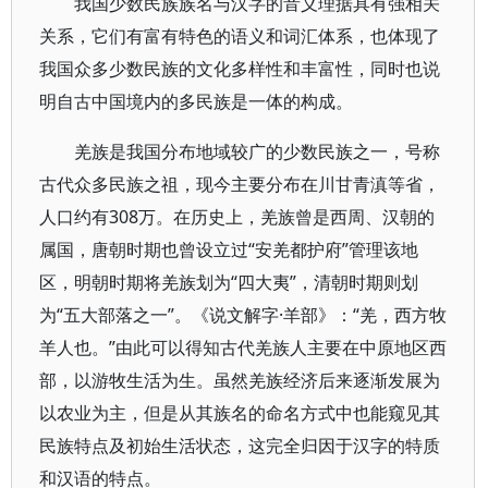
我国少数民族族名与汉字的音义理据具有强相关
关系，它们有富有特色的语义和词汇体系，也体现了
我国众多少数民族的文化多样性和丰富性，同时也说
明自古中国境内的多民族是一体的构成。
羌族是我国分布地域较广的少数民族之一，号称
古代众多民族之祖，现今主要分布在川甘青滇等省，
人口约有308万。在历史上，羌族曾是西周、汉朝的
属国，唐朝时期也曾设立过“安羌都护府”管理该地
区，明朝时期将羌族划为“四大夷”，清朝时期则划
为“五大部落之一”。《说文解字·羊部》：“羌，西方牧
羊人也。”由此可以得知古代羌族人主要在中原地区西
部，以游牧生活为生。虽然羌族经济后来逐渐发展为
以农业为主，但是从其族名的命名方式中也能窥见其
民族特点及初始生活状态，这完全归因于汉字的特质
和汉语的特点。