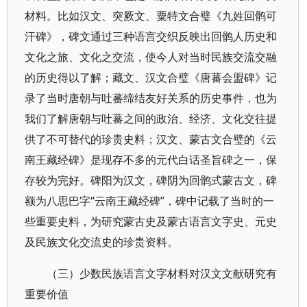
材料。比如汉文、突厥文、粟特文合璧《九姓回鹘可
汗碑》，碑文通过三种语言交织反映出回鹘人历史和
文化之旅、文化之交流，使今人对当时民族交流交融
的历史得以了解；藏文、汉文合璧《唐蕃会盟碑》记
录了当时唐朝与吐蕃缔结友好关系的历史事件，也为
我们了解唐朝与吐蕃之间的政治、经济、文化交往提
供了不可替代的珍贵史料；汉文、蒙古文合璧的《云
南王藏经碑》是现存不多的元代白话圣旨碑之一，保
存较为完好。碑阳为汉文，碑阴为回鹘式蒙古文，碑
额为八思巴字“云南王藏经碑”，碑中记载了当时的一
些重要史料，为研究蒙古史及蒙古语言文字史、元史
及民族文化交流史的珍贵资料。
（三）少数民族语言文字材料对汉文文献研究有
重要价值