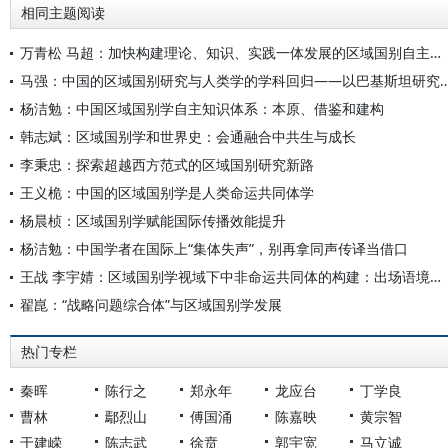
相同主题阅读
万青松 马超：加快构建理论、知识、实践一体发展的区域国别自主知识体系
马强：中国的区域国别研究与人类学的学科回归——以
杨洁勉：中国区域国别学自主知识体系：本原、借鉴和建构
韩志斌：区域国别学和世界史：会通融合中共生与成长
李秉忠：探索超越西方范式的区域国别研究新路
王义桅：中国的区域国别学是人类命运共同体学
杨晨桢：区域国别学赋能国际传播效能提升
杨洁勉：中国学者在国际上“集体失声”，别再拿同声传译当借口
王战 李宇婧：区域国别学视域下中非命运共同体的构建：出场语境、科学内涵与当代价值
翟崑：“战略问题综合体”与区域国别学发展
热门专栏
秦晖
陈行之
郑永年
龙应台
丁学良
曹林
鄢烈山
傅国涌
陈嘉映
黄宗智
于建嵘
陈志武
徐贲
郭宇宽
马立诚