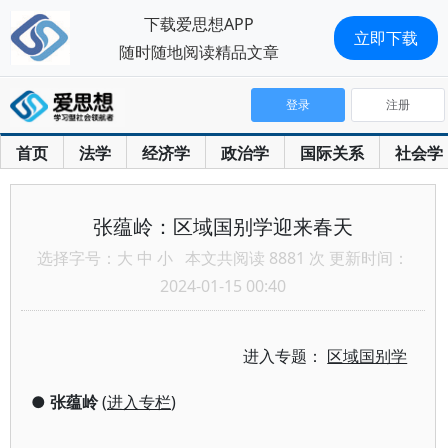
下载爱思想APP
立即下载
随时随地阅读精品文章
登录
注册
首页
法学
经济学
政治学
国际关系
社会学
张蕴岭：区域国别学迎来春天
选择字号：
大
中
小
本文共阅读 8881 次 更新时间：
2024-01-15 00:40
进入专题：
区域国别学
●
张蕴岭
(
进入专栏
)