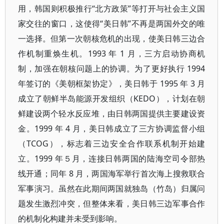
用，韩国则积极推行“北方政策”等打开与社会主义国
家交往的窗口，这使得“美日韩”不再是两国外交的唯
一选择。但第一次朝核危机的出现，使美日韩三边合
作机制重焕生机。1993 年 1 月，三方启动协商机
制，加强在朝核问题上的协调。为了更好执行 1994
年签订的《美朝框架协定》，美日韩于 1995 年 3 月
成立了朝鲜半岛能源开发组织（KEDO），计划在朝
鲜建设两个轻水反应堆，由日韩两国提供主要建设资
金。1999 年 4 月，美日韩成立了三方协调监督小组
（TCOG），标志着三边安全合作联系机制开始建
立。1999 年５月，连接日韩两国的陆海空司令部热
线开通；同年 8 月，两国海军举行首次海上搜救联合
军事演习。虽然在此期间两国就独岛（竹岛）归属问
题发生激烈冲突，但整体来看，美日韩三边军事合作
的机制化构建并未受到影响。