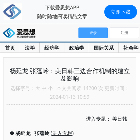
下载爱思想APP
立即下载
随时随地阅读精品文章
登录
注册
首页
法学
经济学
政治学
国际关系
社会学
杨延龙 张蕴岭：美日韩三边合作机制的建立
及影响
选择字号：
大
中
小
本文共阅读 14200 次 更新时间：
2024-01-13 10:59
进入专题：
美日韩
●
杨延龙
张蕴岭
(
进入专栏
)