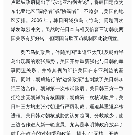
卢武铉政府提出了“东北亚均衡者论”，将韩国定位为
东北亚地区“调停者”或“协调者”，不愿参与美国的地
区安排。2006 年，韩日围绕独岛（竹岛）问题再次
爆发激烈冲突，虽然时任日本首相安倍晋三访韩使两
国关系有所好转，但两国首脑互访机制因此被搁置。
奥巴马执政后，伴随美国“重返亚太”以及朝鲜半
岛出现新的紧张局势，美国开始重新强化与日韩的军
事同盟关系，并将其视为维护美国在东亚利益的基
石。同时，朝鲜施行的“边缘政策”也刺激了美日韩加
强三边合作。朝鲜第一次核试验后，美日韩三方一致
拒绝接受朝鲜为有核国家；朝鲜第二次核试验后，美
日韩三方均主张对朝进行严厉制裁，逼迫其重返弃核
进程。美日韩对朝核威胁的认知趋同、分歧减少，使
三边合作进入新一轮发展。尤其是李明博政府放弃了
前几任政府的对朝缓和政策，提出了“无核、开放、