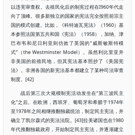
以违宪审查权。去殖民化后的制宪过程在I960年代走
向了顶峰。很多新独立的国家的宪法完全按照前宗主
国的模式创建。比如，《科特迪瓦宪法》（1960）基
本参照法国第五共和国《宪法》（1958），加纳、津
巴布韦和尼日利亚则仿效了英国的“威斯敏斯特模
式”（the Westminster Model）。虽然利比里亚并
非美国的前殖民地，但其宪法基本照抄了《美国宪
法》。非洲各国的新宪法基本都建立了某种司法审查
制度。[42]
战后第三次大规模制宪活动发生在“第三波民主
化”之后。在欧洲，西班牙、葡萄牙和希腊于1974年
至1978年之间相继推翻独裁统治，制定民主宪法，并
确立了凯尔森式的宪法法院。[43]拉美诸国也在1980
年代推翻独裁政府，开始制定民主宪法，并逐渐建立