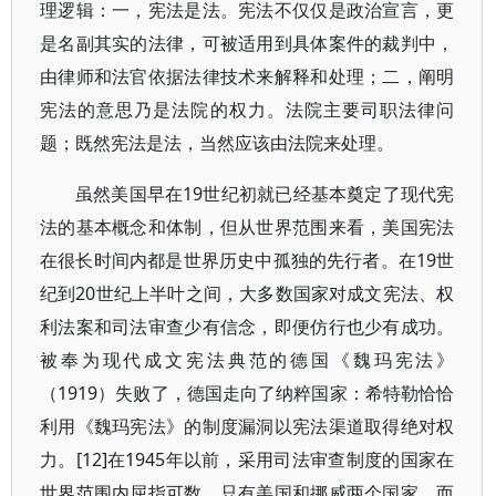
理逻辑：一，宪法是法。宪法不仅仅是政治宣言，更
是名副其实的法律，可被适用到具体案件的裁判中，
由律师和法官依据法律技术来解释和处理；二，阐明
宪法的意思乃是法院的权力。法院主要司职法律问
题；既然宪法是法，当然应该由法院来处理。
虽然美国早在19世纪初就已经基本奠定了现代宪
法的基本概念和体制，但从世界范围来看，美国宪法
在很长时间内都是世界历史中孤独的先行者。在19世
纪到20世纪上半叶之间，大多数国家对成文宪法、权
利法案和司法审查少有信念，即便仿行也少有成功。
被奉为现代成文宪法典范的德国《魏玛宪法》
（1919）失败了，德国走向了纳粹国家：希特勒恰恰
利用《魏玛宪法》的制度漏洞以宪法渠道取得绝对权
力。[12]在1945年以前，采用司法审查制度的国家在
世界范围内屈指可数，只有美国和挪威两个国家，而