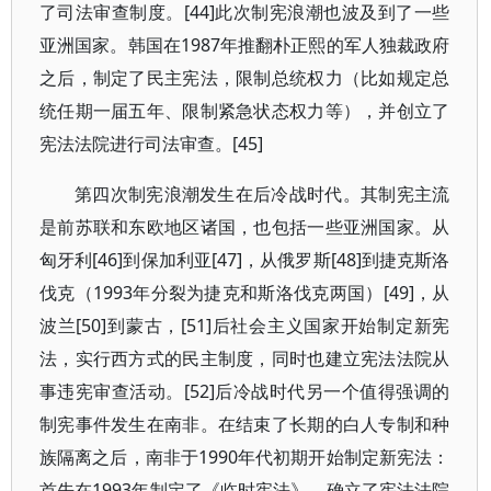
了司法审查制度。[44]此次制宪浪潮也波及到了一些
亚洲国家。韩国在1987年推翻朴正熙的军人独裁政府
之后，制定了民主宪法，限制总统权力（比如规定总
统任期一届五年、限制紧急状态权力等），并创立了
宪法法院进行司法审查。[45]
第四次制宪浪潮发生在后冷战时代。其制宪主流
是前苏联和东欧地区诸国，也包括一些亚洲国家。从
匈牙利[46]到保加利亚[47]，从俄罗斯[48]到捷克斯洛
伐克（1993年分裂为捷克和斯洛伐克两国）[49]，从
波兰[50]到蒙古，[51]后社会主义国家开始制定新宪
法，实行西方式的民主制度，同时也建立宪法法院从
事违宪审查活动。[52]后冷战时代另一个值得强调的
制宪事件发生在南非。在结束了长期的白人专制和种
族隔离之后，南非于1990年代初期开始制定新宪法：
首先在1993年制定了《临时宪法》，确立了宪法法院