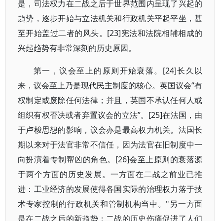
是，司法权力在二战之后于世界范围内呈现了兴起的
趋势，逐步开始与立法机关和行政机关平起平坐，甚
至开始盖过二者的风头。[23]宪法和法院相辅相成的
兴起趋势有非常深刻的历史原因。
第一，议会至上的原则开始衰落。[24]长久以
来，议会至上乃是现代民主制度的核心。英国议会“有
权制定或废除任何法律；并且，英国不承认任何人或
组织有权否决或者弃置议会的立法”。[25]在法国，由
于卢梭思想的影响，议会亦是最高权力机关。法国长
期以来对于法官非常不信任，因为法官在旧制度中一
向扮演着专制帮凶的角色。[26]会至上原则的衰落源
于两个方面的历史发展。一方面在二战之前业已推
进：工业经济的发展使得各国实际的治理权力落于技
术专家控制的行政机关和管制机构当中。"另一方面
是在二战之后的新趋势：二战的历史伤痛促进了人们