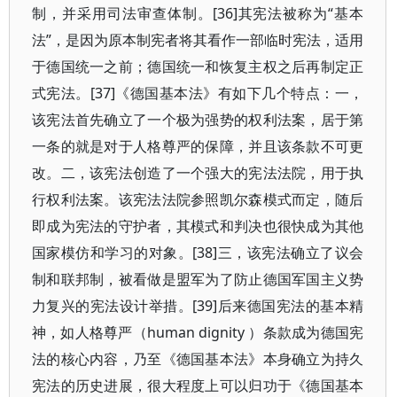
制，并采用司法审查体制。[36]其宪法被称为“基本
法”，是因为原本制宪者将其看作一部临时宪法，适用
于德国统一之前；德国统一和恢复主权之后再制定正
式宪法。[37]《德国基本法》有如下几个特点：一，
该宪法首先确立了一个极为强势的权利法案，居于第
一条的就是对于人格尊严的保障，并且该条款不可更
改。二，该宪法创造了一个强大的宪法法院，用于执
行权利法案。该宪法法院参照凯尔森模式而定，随后
即成为宪法的守护者，其模式和判决也很快成为其他
国家模仿和学习的对象。[38]三，该宪法确立了议会
制和联邦制，被看做是盟军为了防止德国军国主义势
力复兴的宪法设计举措。[39]后来德国宪法的基本精
神，如人格尊严（human dignity ）条款成为德国宪
法的核心内容，乃至《德国基本法》本身确立为持久
宪法的历史进展，很大程度上可以归功于《德国基本