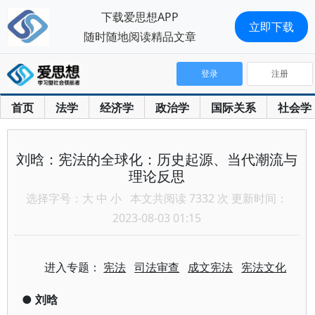
下载爱思想APP
立即下载
随时随地阅读精品文章
登录
注册
首页
法学
经济学
政治学
国际关系
社会学
刘晗：宪法的全球化：历史起源、当代潮流与
理论反思
选择字号：
大
中
小
本文共阅读 7332 次 更新时间：
2023-08-03 01:15
进入专题：
宪法
司法审查
成文宪法
宪法文化
●
刘晗