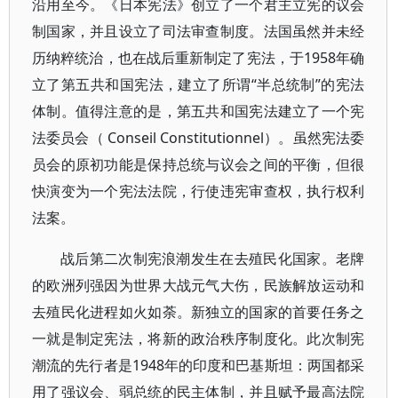
沿用至今。《日本宪法》创立了一个君主立宪的议会
制国家，并且设立了司法审查制度。法国虽然并未经
历纳粹统治，也在战后重新制定了宪法，于1958年确
立了第五共和国宪法，建立了所谓“半总统制”的宪法
体制。值得注意的是，第五共和国宪法建立了一个宪
法委员会（ Conseil Constitutionnel）。虽然宪法委
员会的原初功能是保持总统与议会之间的平衡，但很
快演变为一个宪法法院，行使违宪审查权，执行权利
法案。
战后第二次制宪浪潮发生在去殖民化国家。老牌
的欧洲列强因为世界大战元气大伤，民族解放运动和
去殖民化进程如火如荼。新独立的国家的首要任务之
一就是制定宪法，将新的政治秩序制度化。此次制宪
潮流的先行者是1948年的印度和巴基斯坦：两国都采
用了强议会、弱总统的民主体制，并且赋予最高法院