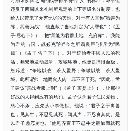
时期诸侯国之间的战争都不符合“义”的标准，即不但
违反了西周以来礼制所规定的上下等级名分制度，也
给人民带来了无穷无尽的灾难。对于有人宣称“我善为
陈，我善为战”，他直截了当地判定为“大罪也”（《孟
子·尽心下》），把“我能为君辟土地，充府库”，“我能
为君约与国，战必克”的“今之所谓良臣”指斥为“民
贼”（《孟子·告子下》）。对于统治者不顾人民的死
活，频繁地发动战争，攻城略地，他更是痛恨至极，
怒斥道：“争地以战，杀人盈野；争城以战，杀人盈
城。此所谓帅土地而食人肉，罪不容于死。”因此，孟
子建议“善战者服上刑”（《孟子·离娄上》），让那些
好战的人得到应有的惩罚。孟子认为君子仁民爱物，
慈心不杀，应先从小事做起。他说：“君子之于禽兽
也，见其生，不忍见其死；闻其声，不忍食其肉。是
以君子远庖厨也。”他见齐宣王不忍牛之觳觫而就死