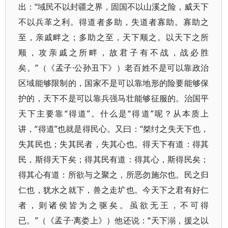
出：“域民不以封疆之界，固国不以山溪之险，威天下
不以兵革之利。得道者多助，失道者寡助。寡助之
至，亲戚畔之；多助之至，天下顺之。以天下之所
顺，攻亲戚之所畔，故君子有不战，战必胜
矣。”（《孟子·公孙丑下》）老百姓不是可以靠政治
区域能够限制的，国家不是可以靠地形的险要能够保
护的，天下不是可以靠兵强马壮能够征服的。治国平
天下主要靠“得道”。什么是“得道”呢？从本质上
讲，“得道”也就是得民心。又曰：“桀纣之失天下也，
失其民也；失其民者，失其心也。得天下有道：得其
民，斯得天下矣；得其民有道：得其心，斯得民矣；
得其心有道：所欲与之聚之，所恶勿施尔也。民之归
仁也，犹水之就下，兽之走圹也。今天下之君有好仁
者，则诸侯皆为之驱矣。虽欲无王，不可得
已。”（《孟子·离娄上》）他还说：“天下溺，援之以