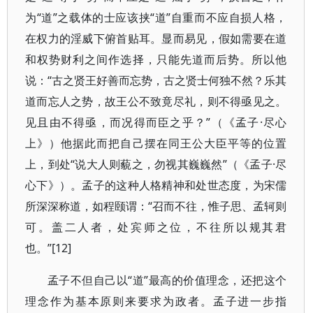
为“道”之载体的士应该挟“道”自重而不应自损人格，
在权力的淫威下俯首贴耳。显而易见，假如需要在道
和权势财利之间作选择，只能先道而后势。所以他
说：“古之贤王好善而忘势，古之贤士何独不然？乐其
道而忘人之势，故王公不致竟尽礼，则不得亟见之。
见且由不得亟，而况得而臣之乎？”（《孟子·尽心
上》）他据此而把自己摆在同王公大臣平等的位置
上，到处“说大人则藐之，勿视其巍巍然”（《孟子·尽
心下》）。孟子的这种人格精神和处世态度，为宋儒
所深深称道，如程颐谓：“召而不往，惟子思、孟轲则
可。盖二人者，处宾师之位，不往所以规其君
也。”[12]
孟子不但自己以“道”最高的价值理念，还把这个
理念作为基本原则来要求为政者。孟子进一步指