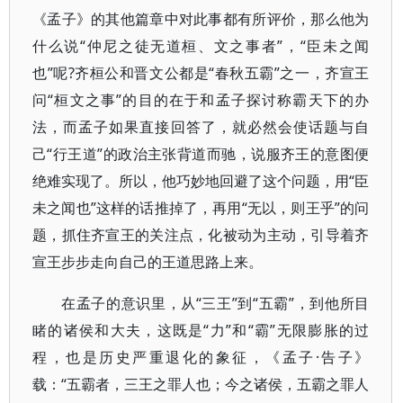
《孟子》的其他篇章中对此事都有所评价，那么他为
什么说“仲尼之徒无道桓、文之事者”，“臣未之闻
也”呢?齐桓公和晋文公都是“春秋五霸”之一，齐宣王
问“桓文之事”的目的在于和孟子探讨称霸天下的办
法，而孟子如果直接回答了，就必然会使话题与自
己“行王道”的政治主张背道而驰，说服齐王的意图便
绝难实现了。所以，他巧妙地回避了这个问题，用“臣
未之闻也”这样的话推掉了，再用“无以，则王乎”的问
题，抓住齐宣王的关注点，化被动为主动，引导着齐
宣王步步走向自己的王道思路上来。
在孟子的意识里，从“三王”到“五霸”，到他所目
睹的诸侯和大夫，这既是“力”和“霸”无限膨胀的过
程，也是历史严重退化的象征，《孟子·告子》
载：“五霸者，三王之罪人也；今之诸侯，五霸之罪人