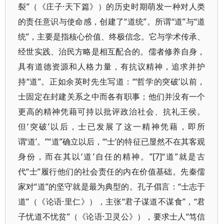
裂”（《庄子·天下篇》）的历史时期萌发一种对人类
的责任意识与使命感，创建了“道统”。所谓“道”与“道
统”，主要是指核心价值、终极信念。它与学术传承、
经世实践、治民方略是相互配合的。儒者修养自身，
具有道德资源和人格力量，有抗议精神，追求并护
持“道”。正如余英时先生写道：“‘哲学的突破’以前，
士固定在封建关系之中而各有职事；他们并没有一个
更高的精神凭藉可持以批评政治社会、抗礼王侯。
但‘突破’以后，士已发展了这一精神凭藉，即所
谓‘道’。”“道”确立以后，“‘士’的特征已显然不在其客观
身份，而在其以‘道’自任的精神。”[7]“道”就是古
代“士”履行他们的社会责任的内在价值基础。先秦儒
家对“道”的坚守就是最为典型的。孔子倡言：“士志于
道”（《论语·里仁》），主张“君子谋道不谋食”，“君
子忧道不忧贫”（《论语·卫灵公》），要求士人“笃信