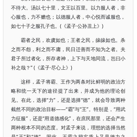
不待大。汤以七十里，文王以百里。以力服人者，非
心服也，力不赡也；以德服人者，中心悦而诚服也，
如七十子之服孔子也。(《孟子·公孙丑上》)
霸者之民，欢虞如也；王者之民，皞皞如也。杀
之而不怨，利之而不庸，民日迁善而不知为之者。夫
君子所过者化，所存者神，上下与天地同流，岂曰小
补之哉？” (《孟子·尽心上》)
这样，孟子将霸、王作为两条对比鲜明的政治方
略和统一天下的途径提了出来，并成为他的理论创
见。在此，选择“力”，还是选择“德”，就会导致两种
截然不同的政治目标——“霸”与“王”。特别是，“用武
力征服”，还是“用道德感化”，在庶民那里，还会产生
两种根本不同的态度。对孟子来说，理想的选择当然
是“王”和“德”。因此，王霸之辩实质上又是德力之