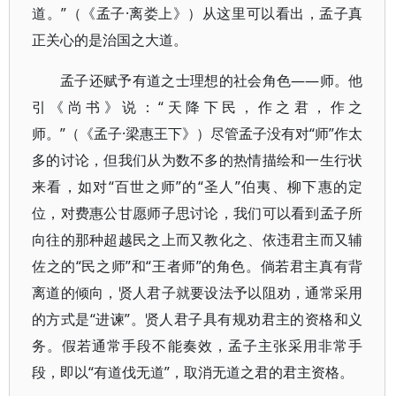
道。”（《孟子·离娄上》）从这里可以看出，孟子真
正关心的是治国之大道。
孟子还赋予有道之士理想的社会角色——师。他
引《尚书》说：“天降下民，作之君，作之
师。”（《孟子·梁惠王下》）尽管孟子没有对“师”作太
多的讨论，但我们从为数不多的热情描绘和一生行状
来看，如对“百世之师”的“圣人”伯夷、柳下惠的定
位，对费惠公甘愿师子思讨论，我们可以看到孟子所
向往的那种超越民之上而又教化之、依违君主而又辅
佐之的“民之师”和“王者师”的角色。倘若君主真有背
离道的倾向，贤人君子就要设法予以阻劝，通常采用
的方式是“进谏”。贤人君子具有规劝君主的资格和义
务。假若通常手段不能奏效，孟子主张采用非常手
段，即以“有道伐无道”，取消无道之君的君主资格。