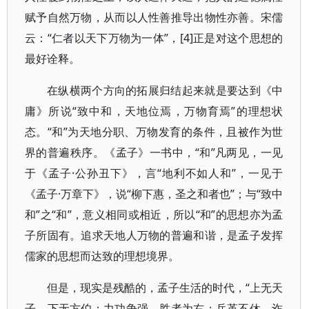
赋予自然万物，从而以人性善推导出物性亦善。宋儒
云：“仁者以天下万物为一体”，[4]正是对这个思想的
最好诠释。
在纵横两个方向的拓展归结起来就是要达到《中
庸》所说“致中和，天地位焉，万物育焉”的理想状
态。“和”为天地分职、万物发育的条件，且被作为世
界的普遍秩序。《孟子》一书中，“和”凡两见，一见
于《孟子·公孙丑下》，言“地利不如人和”，一见于
《孟子·万章下》，说“柳下惠，圣之和者也”；与“致中
和”之“和”，意义相同或相近，所以“和”的思想亦为孟
子所固有。追求天地人万物的普遍和谐，是孟子发挥
儒家的思想而达致的理想境界。
但是，现实是残酷的，孟子生活的时代，“上无天
子，下无方伯；力功争强，胜者为右；兵革不休，诈