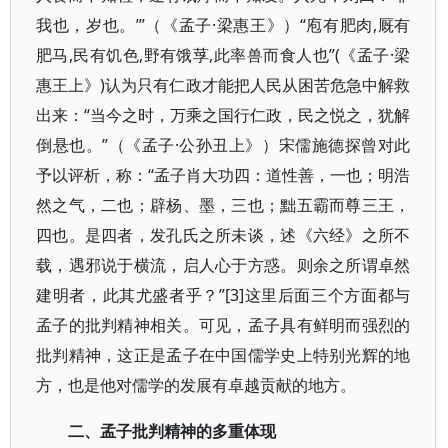
我也，岁也。’”（《孟子·梁惠王》）“庖有肥肉,厩有
肥马,民有饥色,野有饿莩,此率兽而食人也”(《孟子·梁
惠王上》)认为只有仁政才能把人民从困苦危急中解救
出来：“当今之时，万乘之国行仁政，民之悦之，犹解
倒悬也。”（《孟子·公孙丑上》）宋儒施德探曾对此
予以评析，称：“孟子肖大功四：道性善，一也；明浩
然之气，二也；辟杨、墨，三也；黜五霸而尊三王，
四也。是四者，发孔氏之所未谈，述《六经》之所不
载，遇邪说于横流，启人心于方惑。则余之所谓卓然
建明者，此其尤盛者乎？”[3]这里后面三个方面都与
孟子的批判精神相关。可见，孟子具有鲜明而强烈的
批判精神，这正是孟子在中国儒学史上特别光辉的地
方，也是他对儒学的发展有卓越贡献的地方。
二、孟子批判精神的多重体现