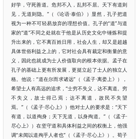
好学，守死善道。危邦不入，乱邦不居。天下有道则
见，无道则隐。”（《论语·泰伯》）显然，孔子把道
视为一种不可轻易放弃的理想价值。孔子的“道”与道
家的“道”不同之处就在于他是从历史文化中锤炼和提
升出来的，它不离百姓日用，社会人生，却又是超越
具体世俗利益之上的，它对社会具有裁定和衡量的意
义，因此也就成为士人价值取向的根本依据。孟子在
孔子的基础上更有所发展，更挺立起了士人的独立人
格。他说：“道在尔而求诸远”（《孟子·离娄上》），
希望士人有高远的追求，“士穷不失义，达不离道。穷
不失义，故士得己焉；达不离道，故民不失望
焉。”（《孟子·尽心上》）他对士人的要求是：“天下
有道，以道殉身；天下无道，以身殉道。”（《孟子·
尽心上》）在坚守道和具体利益之间的权衡上，他强
调“未闻以道殉乎人者也”（《孟子·尽心上》）。荀子