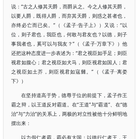
说：“古之人修其天爵，而爵从之。今之人修其天爵，
以要人爵，既得人爵，而弃其天爵，则惑之甚者也，
亦终必亡而已矣。”（《孟子·告子上》）又说：“以
位，则子君也，我臣也，何敢与君友也？以德，则子
事我者也，奚可以与我友？”（《孟子·万章下》）他
还把这种态度进一步表述为：“君之视臣如手足；则臣
视君如腹心；君之视臣如犬马，则臣视君如国人；君
之视臣如土芥，则臣视君如寇雠。”（《孟子·离娄
下》）
在坚持道高于势，德尊于位的前提下，孟子作王
霸之辩，以王道反对霸道。在“王道”与“霸道”、在“德
治”与“力治”的关系上，两极的对立性被他十分鲜明地
摆出来：
以力假仁者霸，霸必有大国；以德行仁者王，王