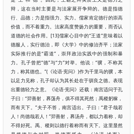
辩，这在当时主要是与法家展开争辩的。德是指德
行、品德；力是指强力、实力。儒家肯定德行的崇高
价值，而不着重力。法家高度赞扬力的重要，而否认
道德的社会作用。[13]儒家心目中的“王道”意味着以
德服人，实行德治，即《大学》中的修治齐平；法家
实际推行的是“霸道”，崇拜政治实践中的强制和暴
力。孔子曾把“德”与“力”对举。他说：“骥，不称其
力，称其德也。”(《论语·宪问》)作为千里马的骥，本
以足力见称，孔子却认为其长处在于驯良之德。表现
出重德轻力之意。《论语·宪问》还载：南宫适问于孔
子曰：“羿善射，奡荡舟，俱不得其死然；禹稷躬稼，
而有天下。”夫子不答，南宫适出。子曰：“君子哉若
人！尚德哉若人！”羿善射，奡汤舟，都以力着称，却
不得好死。禹、稷则以德行着称而有天下。这里显然