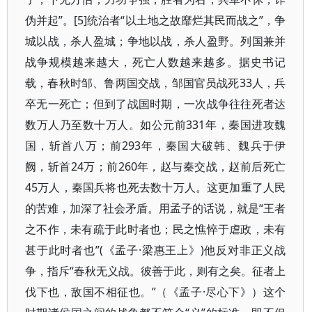
伪并起”。[5]统治者“以土地之故靡烂其民而战之”，争
城以战，杀人盈城；争地以战，杀人盈野。列国兼并
战争规模越来越大，死亡人数越来越多。据史书记
载，春秋时邹、鲁两国交战，邹国官员战死33人，兵
卒无一死亡；但到了战国时期，一次战争往往死者达
数万人乃至数十万人。如公元前331年，秦国进攻魏
国，斩首八万；前293年，秦国大破韩、魏兵于伊
阙，斩首24万；前260年，赵与秦交战，赵前后死亡
45万人，秦国兵将也死去数十万人。这更加重了人民
的苦难，加深了社会矛盾。用孟子的话说，就是“王者
之不作，未有疏于此时者也；民之憔悴于虐政，未有
甚于此时者也”(《孟子·梁惠王上》)他反对非正义战
争，指斥“春秋无义战。彼善于此，则有之矣。征者上
伐下也，敌国不相征也。”（《孟子·尽心下》）这个