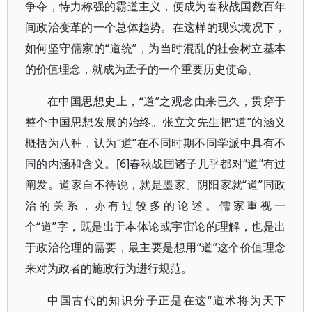
争夺，恃力称强的霸道主义，便成为春秋战国数百年
间政治变革的一个总体趋势。在这样的现实境况下，
如何坚守儒家的“道统”，为当时混乱的社会树立基本
的价值理念，就成为孟子的一个重要历史使命。
在中国思想史上，“道”之观念由来已久，贯穿于
整个中国思想发展的始终。张立文先生把“道”的涵义
概括为八种，认为“道”在不同时期不同学派中具有不
同的内涵和含义。[6]春秋战国诸子几乎都对“道”有过
阐发。道家自不待说，就是墨家、阴阳家就“道”同政
治的关系，亦有过较多的论述。儒家重视一
个“道”字，既是出于本体论或宇宙论的理解，也是出
于政治伦理的需要，最主要是想用“道”这个价值理念
来对为政者的施政行为进行规范。
中国古代的知识分子正是在这“道术将为天下