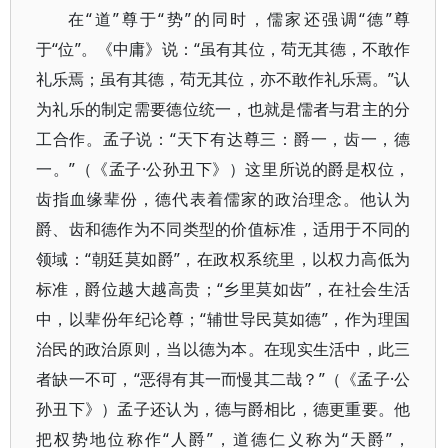
在“道”尊于“势”的同时，儒家还强调“德”尊
于“位”。《中庸》说：“虽有其位，苟无其德，不敢作
礼乐焉；虽有其德，苟无其位，亦不敢作礼乐焉。”认
为礼乐的制定需要德位统一，也就是儒者与君主的分
工合作。孟子说：“天下有达尊三：爵一，齿一，德
一。”（《孟子·公孙丑下》）这里所说的爵是权位，
齿指血缘辈份，德代表着儒家的政治理念。他认为
爵、齿和德作为不同类型的价值标准，适用于不同的
领域：“朝廷莫如爵”，在政权系统里，以权力高低为
标准，爵位越大越高贵；“乡里莫如齿”，在社会生活
中，以辈份年纪论尊；“辅世导民莫如德”，作为理国
治民的政治原则，当以德为本。在现实生活中，此三
者缺一不可，“恶得有其一而慢其二哉？”（《孟子·公
孙丑下》）孟子还认为，德与爵相比，德更重要。他
把权势地位称作“人爵”，道德仁义称为“天爵”，