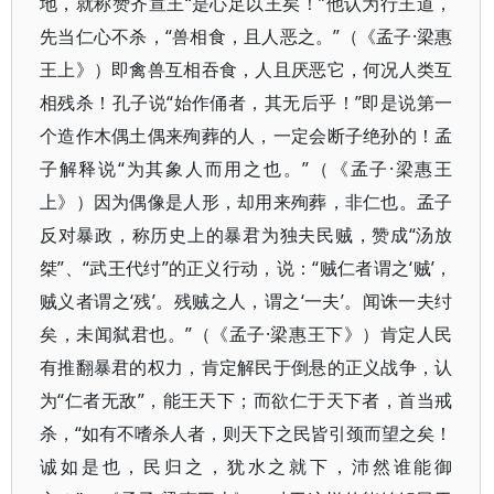
地，就称赞齐宣王“是心足以王矣！”他认为行王道，
先当仁心不杀，“兽相食，且人恶之。”（《孟子·梁惠
王上》）即禽兽互相吞食，人且厌恶它，何况人类互
相残杀！孔子说“始作俑者，其无后乎！”即是说第一
个造作木偶土偶来殉葬的人，一定会断子绝孙的！孟
子解释说“为其象人而用之也。”（《孟子·梁惠王
上》）因为偶像是人形，却用来殉葬，非仁也。孟子
反对暴政，称历史上的暴君为独夫民贼，赞成“汤放
桀”、“武王代纣”的正义行动，说：“贼仁者谓之‘贼’，
贼义者谓之‘残’。残贼之人，谓之‘一夫’。闻诛一夫纣
矣，未闻弑君也。”（《孟子·梁惠王下》）肯定人民
有推翻暴君的权力，肯定解民于倒悬的正义战争，认
为“仁者无敌”，能王天下；而欲仁于天下者，首当戒
杀，“如有不嗜杀人者，则天下之民皆引颈而望之矣！
诚如是也，民归之，犹水之就下，沛然谁能御