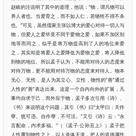
赵岐的注说明了其中的道理，他说：“物，谓凡物可以
养人者也。当爱育之，而不如人仁，若牺牲不得不杀
也。”可见，虽然儒家主张以博大的爱心对待一切人与
物，但爱人之爱毕竟不同于爱物之爱，如果不加区别
地等而同之，似乎是将万物提高到了人的地位来爱
之，其实却是将爱人之爱降低为爱物之爱，将人降低
到物的地位。所以孟子认为，不能用对待人的态度来
对待万物，更不能用对待万物的态度来对待人。物本
无心、无性，是人为其立心、立性，物性的“善”通过
人性的“善”表达出来。这是一个自内向外的扩展，凡
事均自求于己，而外应于物，孟子多次引用《诗》、
《书》来说明这个问题，其引《书》曰“太甲曰：天作
孽。犹可违。自作孽，不可活。”又引《诗》云：“永
言配命，内求多福。”（《孟子·公孙丑上》）孟子把
人性覆到物性之上，以人道体天道，把人的道德属性