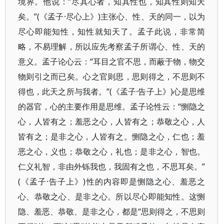
境界。他说：“尽其心者，知其性也，知其性则知天
矣。”(《孟子·尽心上》)主张心、性、天的同一，以为
尽心即能知性，知性就知天了。孟子此说，非常简
略，不易理解，所以应先考察孟子所谓心、性、天的
意义。孟子论心云：“耳目之官不思，而蔽于物，物交
物则引之而已矣。心之官则思，思则得之，不思则不
得也，此天之所与我者。”(《孟子·告子上》)心是思维
的器官，心的主要作用是思维。孟子论性云：“恻隐之
心，人皆有之；羞恶之心，人皆有之；恭敬之心，人
皆有之；是非之心，人皆有之。恻隐之心，仁也；羞
恶之心，义也；恭敬之心，礼也；是非之心，智也。
仁义礼智，非由外铄我也，我固有之也，不思耳矣。”
(《孟子·告子上》)性的内容即是恻隐之心、羞恶之
心、恭敬之心、是非之心。所以尽心即能知性。这恻
隐、羞恶、恭敬、是非之心，都是“思则得之，不思则