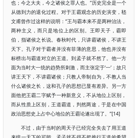
也；今之大夫，今之诸侯之罪人也。”历史完全是一个
从德到力的退化过程。对于王霸观念的历史演变，嵇
文甫曾作过这样的说明：“王与霸本来不是两种治法，
两种主义，而只是地位上的区别。王即天子，霸即
伯，指诸侯之长说。春秋时代，只讲霸诸侯，不讲王
天下。孔子对于霸者并没有菲薄的意思，他也并没有
标榜出与霸道对立的王道。到孟子就不然了。他一方
面为当时大一统的趋势所刺激，而主张定于‘一’；故只
讲王天下，不讲霸诸侯；只教人帝制自为，不教人当
什么诸侯之长，这和孔子的思想已显有差异。另一方
面他把王霸二字赋予一种新意义，不从地位上区别，
而从性质上区别，王道霸道，判然两途，于是在中国
政治思想史上占中心地位的王霸论遂出现了。”[14]
不过，由于当时的周天子已经完全失去了用王道
来统一天下的可能，孟子就不得不把推行王道的希望