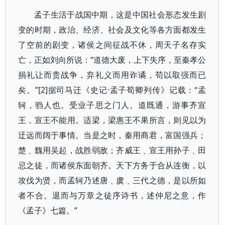
孟子生活于战国中期，这是中国社会形态发生剧
变的时期，政治、经济、社会及文化等各方面都发生
了空前的剧变，诸侯之间征战不休，周天子名存实
亡，正如刘向所说：“道德大废，上下失序，至秦孝公
捐礼让而贵战争，弃礼义而用诈谲，苟以取强而已
矣。”[2]据司马迁《史记·孟子荀卿列传》记载：“孟
轲，驺人也。受业子思之门人。道既通，游事齐宣
王，宣王不能用。适梁，梁惠王不果所言，则见以为
迂远而阔于事情。当是之时，秦用商君，富国强兵；
楚﹑魏用吴起，战胜弱敌；齐威王﹑宣王用孙子﹑田
忌之徒，而诸侯东面朝齐。天下方务于合从连衡，以
攻伐为贤，而孟轲乃述唐﹑虞﹑三代之德，是以所如
者不合。退而与万章之徒序诗书，述仲尼之意，作
《孟子》七篇。”