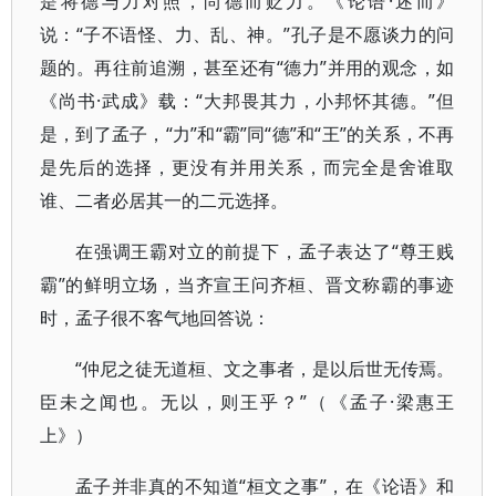
是将德与力对照，尚德而贬力。《论语·述而》
说：“子不语怪、力、乱、神。”孔子是不愿谈力的问
题的。再往前追溯，甚至还有“德力”并用的观念，如
《尚书·武成》载：“大邦畏其力，小邦怀其德。”但
是，到了孟子，“力”和“霸”同“德”和“王”的关系，不再
是先后的选择，更没有并用关系，而完全是舍谁取
谁、二者必居其一的二元选择。
在强调王霸对立的前提下，孟子表达了“尊王贱
霸”的鲜明立场，当齐宣王问齐桓、晋文称霸的事迹
时，孟子很不客气地回答说：
“仲尼之徒无道桓、文之事者，是以后世无传焉。
臣未之闻也。无以，则王乎？”（《孟子·梁惠王
上》）
孟子并非真的不知道“桓文之事”，在《论语》和