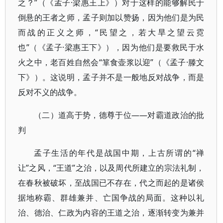
之？”（《孟子·梁惠王上》）对于这样的能够解民于
倒悬的王者之师，孟子则加以赞扬，因为他们是为民
而战的正义之师，“民望之，若大旱之望云霓
也”（《孟子·梁惠王下》），因为他们是要救民于水
火之中，老百姓自然会“箪食壶浆以迎”（《孟子·滕文
下》）。这说明，孟子并不是一般地反对战争，而是
反对不义的战争。
（二）道高于势，德尊于位——对霸道政治的批
判
孟子生活的年代是战国中期，上古所谓的“禅
让”之风，“王道”之治，以及周代所建立的宗法礼制，
在春秋被破坏，至战国已不存在，代之而起的是诸侯
据地称霸、群雄兼并、亡国争战的局面。这种以礼
治、德治、仁政为内容的王道之治，逐渐转变为兼并