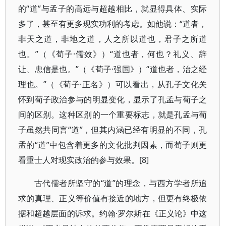
的“道”与孟子的高远与超越相比，就显得具体、实际
多了，甚至有更多现实功利的考虑。如他说：“道者，
非天之道，非地之道，人之所以道也，君子之所道
也。”（《荀子·儒效》）“道也者，何也？礼义、辞
让、忠信是也。”（《荀子·强国》）“道也者，治之经
理也。”（《荀子·正名》）可以看出，从孔子文化关
怀到荀子政治参与的明显变化，显示了孔孟与荀子之
间的区别。这种区别的一个重要标志，就是孔孟与荀
子虽然共同言“道”，但其内涵已经有明显的不同，孔
孟的“道”中包含着更多的文化批判因素，而荀子则更
看重士人对现实政治的参与效果。[8]
古代儒者所坚守的“道”的理念，与西方学者所追
求的真理、正义等价值有接近的地方，但更有终极依
据和超越层面的诉求。约翰·罗尔斯在《正义论》中这