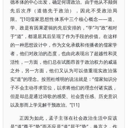
德本体的中心出发，确定何谓政治。由于他从不颠倒
先后次序（道德先于政治），因此不受政治局
限。”[10]儒家思想性体系中三个核心概念——道、
学、政是有因果逻辑的先后安排的，“学”与“政”相对
于“道”，都退居其后呈现了作为手段的价值。在这样
的一种思想设计中，作为文化承载和传播者的儒家学
者，他们对政治的态度，也由此表现出了超越性和灵
活性，一方面，他们总在试图昂首于政治权力的威逼
之外，另一方面，他们又认为可以借重现实政治落
实“道”的理念。按照杜维明的说法就是：“儒家知识分
子不会主动寻求官位，以求将他们的理念付诸实践，
但是却总是通过诗歌的感受、社会责任感、历史意识
以及形而上学见解干预政治。”[11]
正因为如此，孟子主张在社会政治生活中应该
是“道”尊于“势”而不应是“道”屈于“势”，换言之，作