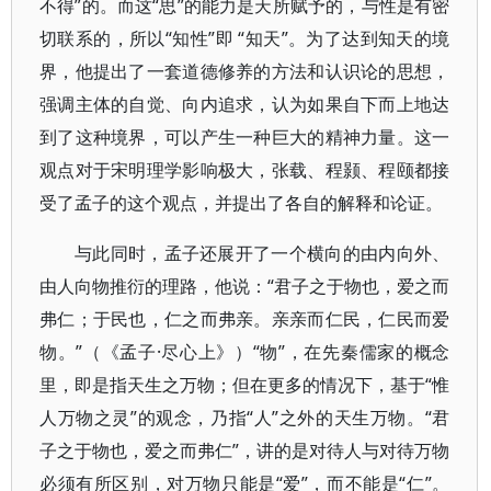
不得”的。而这“思”的能力是天所赋予的，与性是有密
切联系的，所以“知性”即 “知天”。为了达到知天的境
界，他提出了一套道德修养的方法和认识论的思想，
强调主体的自觉、向内追求，认为如果自下而上地达
到了这种境界，可以产生一种巨大的精神力量。这一
观点对于宋明理学影响极大，张载、程颢、程颐都接
受了孟子的这个观点，并提出了各自的解释和论证。
与此同时，孟子还展开了一个横向的由内向外、
由人向物推衍的理路，他说：“君子之于物也，爱之而
弗仁；于民也，仁之而弗亲。亲亲而仁民，仁民而爱
物。”（《孟子·尽心上》）“物”，在先秦儒家的概念
里，即是指天生之万物；但在更多的情况下，基于“惟
人万物之灵”的观念，乃指“人”之外的天生万物。“君
子之于物也，爱之而弗仁”，讲的是对待人与对待万物
必须有所区别，对万物只能是“爱”，而不能是“仁”。