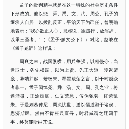
孟子的批判精神就是在这一特殊的社会历史条件
下形成的。他以尧、舜、禹、文、武、周公、孔子的
继承人自居，以拨乱反正，平治天下为己任，曾明确
地表示：“我亦欲正人心，息邪说，距跛行，放淫辞，
以承三圣者。”（《孟子·滕文公下》）对此，赵岐在
《孟子题辞》这样说：
周衰之末，战国纵横，用兵争强，以相侵夺，当
世取士，务先权谋，以为上贤。先王大道，陵迟隳
废，异端并起，若杨朱、墨翟放荡之言，以干时感众
者非一。孟子闵悼尧、舜、汤、文、周、孔之业，将
遂湮微，正涂壅底，仁义荒怠，佞伪驰骋，红紫乱
朱。于是则慕仲尼，周流忧世，遂以儒道游于诸侯，
思济斯民。然由不肯枉尺直寻，时君咸谓之迂阔于
事，终莫能听纳其说。