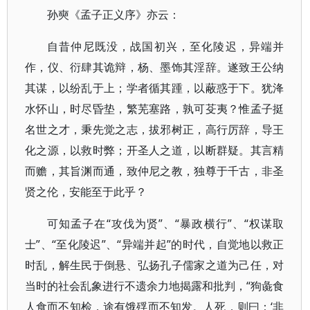
孙奭《孟子正义序》亦云：
自昔仲尼既没，战国初兴，至化陵迟，异端并
作，仪、衍肆其诡辩，杨、墨饰其淫辞。遂致王公纳
其谋，以纷乱于上；学者循其踵，以蔽惑于下。犹洚
水怀山，时尽昏垫，繁芜塞路，孰可芟夷？惟孟子挺
名世之才，秉先觉之志，拔邪树正，高行厉辞，导王
化之源，以救时弊；开圣人之道，以断群疑。其言精
而赡，其旨渊而通，致仲尼之教，独尊于千古，非圣
贤之伦，安能至于此乎？
可知孟子在“攻伐为贤”、“暴政横行”、“权谋取
士”、“至化陵迟”、“异端并起”的时代，自觉地以救正
时乱，解生民于倒悬、弘扬孔子儒家之道为己任，对
当时的社会乱象进行不遗余力地揭露和批判，“狗彘食
人食而不知检，途有饿殍而不知发。人死，则曰：‘非