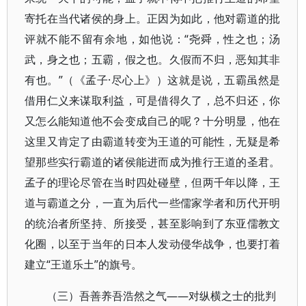
寄托在当代诸侯的身上。正因为如此，他对霸道的批
评就不能不留有余地，如他说：“尧舜，性之也；汤
武，身之也；五霸，假之也。久假而不归，恶知其非
有也。”（《孟子·尽心上》）这就是说，五霸虽然是
借用仁义来谋取利益，可是借得久了，总不归还，你
又怎么能知道他不会变成自己的呢？十分明显，他在
这里又肯定了由霸道转变为王道的可能性，无疑是希
望那些实行霸道的诸侯能进而成为推行王道的圣君。
孟子的理论尽管在当时四处碰壁，但两千年以降，王
道与霸道之分，一直为后代一些儒家学者和历代开明
的统治者所坚持、所接受，甚至影响到了东亚儒教文
化圈，以至于当年的日本人发动侵华战争，也要打着
建立“王道乐土”的旗号。
（三）吾善养吾浩然之气——对纵横之士的批判