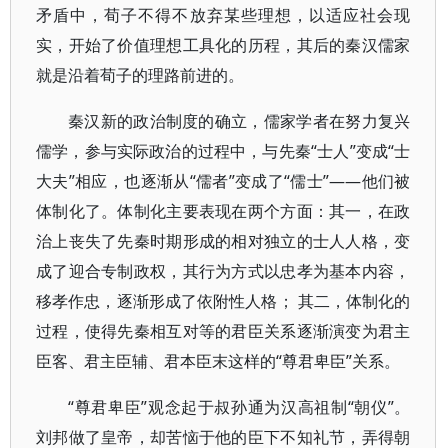
矛盾中，荀子不得不放弃某些理想，以适应社会现
实，开始了价值理想工具化的历程，其后的秦汉儒家
就是沿着荀子的理路前进的。
秦汉新的政治制度的确立，儒家学者在努力复兴
儒学，参与实际政治的过程中，与先秦“士人”变成“士
大夫”相应，也逐渐从“儒者”变成了“儒士”——他们被
体制化了。体制化主要表现在两个方面：其一，在政
治上丧失了先秦时期形成的相对独立的士人人格，变
成了迎合专制政权，其行为方式以忠孝为基本内容，
移孝作忠，逐渐形成了依附性人格； 其二，体制化的
过程，使得先秦相互对等的君臣关系逐渐演变为君主
臣客、君主臣辅、君本臣末这样的“尊君卑臣”关系。
“尊君卑臣”观念起于叔孙通为汉高祖制“朝仪”。
刘邦做了皇帝，却苦恼于他的臣下不知礼节，弄得朝