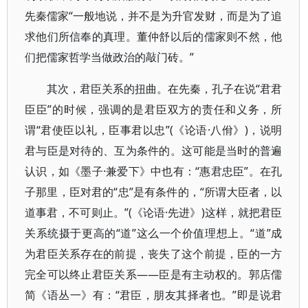
先秦儒家“一般地说，并不是为升官发财，而是为了追
求他们所信奉的真理。董仲舒以后的儒家则不然，他
们把儒家哲学当做政治的敲门砖。”
其次，君臣关系的扭曲。在先秦，孔子在说“君君
臣臣”的时候，强调的是君臣双方的责任和义务，所
谓“君使臣以礼，臣事君以忠”(《论语·八佾》)，说明
君与臣是对待的、互为条件的。这可能是当时的普遍
认识，如《墨子·兼爱下》中也有：“惠君忠臣”。在孔
子那里，臣对君的“忠”是有条件的，“所谓大臣者，以
道事君，不可则止。”(《论语·先进》)这样，就把君臣
关系统摄于更高的“道”这么一个价值理想上。“道”成
为君臣关系存在的前提，丧失了这个前提，臣的一方
完全可以终止君臣关系——臣是有主动权的。郭店儒
简《语丛一》有：“君臣，朋友其择者也。”即是说君