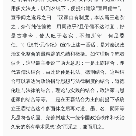
用多文法吏，以刑名绳下，便提出建议“宣用儒生”。
宣帝闻之遂斥之曰：“汉家自有制度，本以霸王道杂
之，奈何纯任德教，用周政乎?且俗儒不达时宜，好
是古非今，使人眩于名实，不知所守，何足委
任。”(《汉书·元帝纪》)宣帝上述一番话，是对秦汉政
治文化整合的最精辟的总结和概括。如何理解？笔者
认为，这里最主要说了两大意思：一是王霸结合，即
代表儒法结合，由此延伸是礼法、德刑结合。这种结
合可以表达为政治指导思想与法律制度的结合，道德
伦理与法律的结合，理论与实践的结合，政治家与思
想家的结合等等。二是在王霸结合为主的前提下或确
立王霸结合这个多面体之后再对道、墨、名、阴阳等
凡是符合巩固、完善封建大一统帝国政治秩序和长治
久安的所有学术思想“杂”而采之，兼而用之。