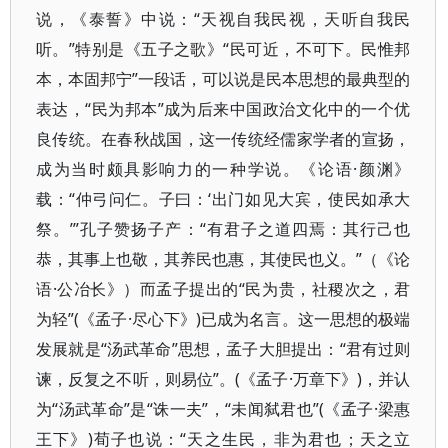
说，《泰誓》中说：“天视自我民视，天听自我民
听。”特别是《五子之歌》“民可近，不可下。民惟邦
本，本固邦宁”一段话，可以说是民本思想的最典型的
表达，“民为邦本”成为后来中国政治文化中的一个优
良传统。在春秋战国，这一传统经儒家学者的宣扬，
成为当时颇具影响力的一种学说。《论语·颜渊》
载：“仲弓问仁。子曰：‘出门如见大宾，使民如承大
祭。’”孔子赞扬子产：“有君子之道四焉：其行己也
恭，其事上也敬，其养民也惠，其使民也义。”（《论
语·公冶长》）而孟子提出的“民为贵，社稷次之，君
为轻”(《孟子·尽心下》)已成为名言。这一思想的极端
发展就是“汤武革命”思想，孟子大胆提出：“君有过则
谏，反复之不听，则易位”。(《孟子·万章下》)，并认
为“汤武革命”是“诛一夫”，“未闻弑君也”(《孟子·梁惠
王下》)荀子也说：“天之生民，非为君也；天之立