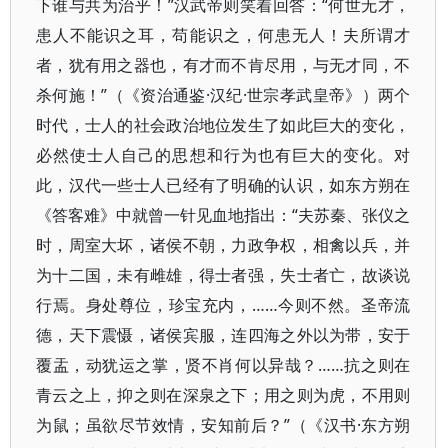
下谁与共为治乎！”汉武帝则笑着回答：“何世无才，
患人不能识之耳，苟能识之，何患无人！夫所谓才
者，犹有用之器也，有才而不肯尽用，与无才同，不
杀何施！”（《资治通鉴·汉纪·世宗孝武皇帝》）两个
时代，士人的社会政治地位发生了如此巨大的变化，
必然使士人自己的思想和行为也有巨大的变化。对
此，汉代一些士人已经有了明确的认识，如东方朔在
《答客难》中就曾一针见血地指出：“夫苏秦、张仪之
时，周室大坏，诸侯不朝，力政争权，相禽以兵，并
为十二国，未有雌雄，得士者强，失士者亡，故谈说
行焉。身处尊位，珍宝充内，……今则不然。圣帝流
德，天下震慑，诸侯宾服，连四海之外以为带，安于
覆盂，动犹运之掌，贤不肖何以异哉？……抗之则在
青云之上，抑之则在深泉之下；用之则为虎，不用则
为鼠；虽欲尽节效情，安知前后？”（《汉书·东方朔