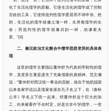
化了生活化儒学的原貌。它使生活化的儒学成了控制
百姓的工具，它使得批判性儒学委屈而不得申张。然
则，生活化的儒学就像土壤一样，生养着儒学的生
命；而批判性的儒学就像贞妇一样，劝谏着夫
君。”[4]
二、秦汉政治文化整合中儒学思想变异的具体表
现
这里的儒学主要指以董仲舒为代表的帝制性的儒
学，其变异主要是遗失了先秦儒家的真精神。范文澜
说：“董仲舒对西汉统一事业的贡献，就在于他把战国
以来各家学说以及儒家各派在孔子名义下，在《春秋
公羊》学名义下统一起来。经董仲舒这个巨大的加
工，向来被看作‘不在时宜，好是古非今’的儒学，一变