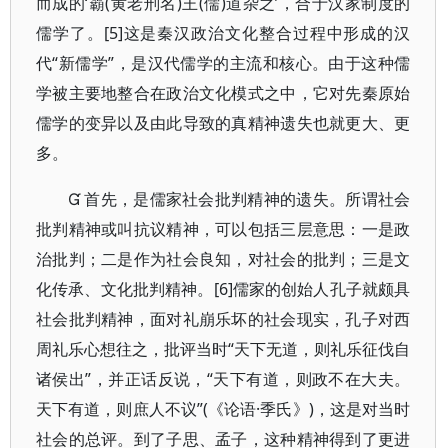
而成的‘霸(黄老刑名)王(儒)道杂之’，合于汉家制度的
儒学了。[5]这是秦汉政治文化整合过程中形成的汉
代“新儒学”，是汉代儒学的主流和核心。由于这种儒
学被主要地整合在政治文化模式之中，它对先秦原始
儒学的变异以及由此导致的真精神遗失也就更大、更
多。
 首先，是儒家社会批判精神的遗失。所谓社会
批判精神或叫抗议精神，可以包括三层意思：一是政
治批判；二是作为社会良知，对社会的批判；三是文
化传承、文化批判精神。[6]儒家的创始人孔子就颇具
社会批判精神，面对礼崩乐坏的社会现实，孔子对西
周礼乐心想往之，批评当时“天下无道，则礼乐征伐自
诸侯出”，并正话反说，“天下有道，则政不在大夫。
天下有道，则庶人不议”(《论语·季氏》)，这是对当时
社会的总评。到了子思、孟子，这种精神得到了更进