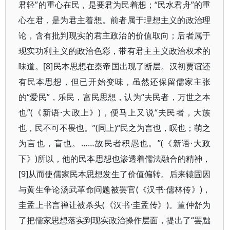
君轻”的重心在民，是要君为民着想；“民水君舟”的重
心在君，是为君主着想。前者属于理想主义的政治理
论，含有批判现实的君主政治的价值取向；后者属于
现实功利主义的政治色彩，带有君主主义政治权术的
味道。[8]民本思想在秦帝国出现了断层。汉初贾谊还
有民本思想，但已开始变味，虽然还保留儒家主张
的“爱民”，乐民，富民思想，认为“夫民者，万世之本
也”(《新语·大政上》)，便马上又说“夫民者，大族
也，民不可不畏也。”(同上)“民之为言也，瞑也；萌之
为言也，盲也。……故民者积愚也。”(《新语·大政
下》)所以，他的民本思想也渗透着儒法融合的精神，
[9]从而使儒家民本思想发生了价值偏转。后来辕固因
与黄生争论汤武革命问题被罢官(《汉书·儒林传》)，
圭孟上书言禅让被杀头(《汉书·圭孟传》)。董仲舒为
了把儒家思想落实到现实政治操作层面，提出了“罢黜