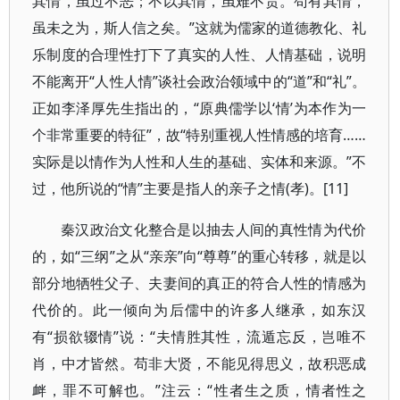
其情，虽过不恶；不以其情，虽难不贵。苟有其情，
虽未之为，斯人信之矣。”这就为儒家的道德教化、礼
乐制度的合理性打下了真实的人性、人情基础，说明
不能离开“人性人情”谈社会政治领域中的“道”和“礼”。
正如李泽厚先生指出的，“原典儒学以‘情’为本作为一
个非常重要的特征”，故“特别重视人性情感的培育……
实际是以情作为人性和人生的基础、实体和来源。”不
过，他所说的“情”主要是指人的亲子之情(孝)。[11]
秦汉政治文化整合是以抽去人间的真性情为代价
的，如“三纲”之从“亲亲”向“尊尊”的重心转移，就是以
部分地牺牲父子、夫妻间的真正的符合人性的情感为
代价的。此一倾向为后儒中的许多人继承，如东汉
有“损欲辍情”说：“夫情胜其性，流遁忘反，岂唯不
肖，中才皆然。苟非大贤，不能见得思义，故积恶成
衅，罪不可解也。”注云：“性者生之质，情者性之