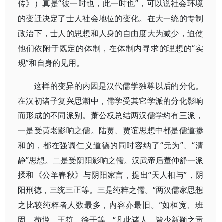
传》）真是“彼一时也，此一时也”，可以说社会环境
的变迁决定了士人社会地位的变化。在大一统的专制
政治下，士人的思想和人身的自由度大为减少，迫使
他们依附于既定的体制，在体制内寻求的理想的“实
现”和自身的见用。
这样的变异的内因是汉代儒学独尊以后的分化。
在汉初诸子复兴思潮中，儒学受其它学派的分化影响
而形成的不同派别。萧公权总结两汉儒学约有三派，
一是受黄老影响之儒。陆贾、贾谊思想中都是儒道掺
和的，都在强调仁义道德的同时容纳了“无为”、“清
静”思想。二是受阴阳影响之儒。汉武帝后董仲舒一派
揉和《公羊春秋》与阴阳家言，提出“天人相与”，阴
阳刑德，三统三正等。三是纯粹之儒。“两汉儒家思想
之比较纯粹者人数最多，内容亦最旧。”如桓宽、班
固、荀悦、王符、徐干等。“凡此诸人，皆少新颖之贡