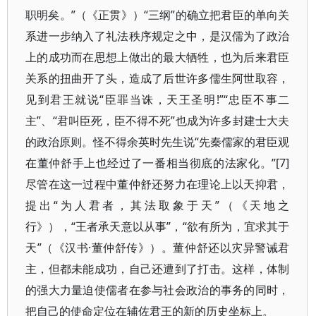
职明矣。”（《正贯》）“三纲”的确立把君臣的单向关
系进一步纳入了礼法秩序规定之中，是汉儒为了政治
上的成功而在思想上做出的最大牺牲，也为后来君臣
关系的扭曲开了头，造成了后世许多儒生阿世取容，
见到君王就说“臣罪当诛，天王圣明!”“忠臣不事二
主”、“君叫臣死，臣不得不死”也成为许多封建士大夫
的政治原则。怪不得余英时先生说“先秦儒家的君臣观
在董仲舒手上也经过了一番相当彻底的法家化。”[7]
尽管在这一过程中董仲舒还努力在理论上以天抑君，
提出“为人君者，其法取象于天”（《天地之
行》），“王者承天意以从事”，“欲有所为，宜求其于
天”（《汉书·董仲舒传》）。董仲舒还以灾异警诫君
主，但都未能成功，自己还遭到了打击。这样，体制
的强大力量迫使儒者在参与社会政治的事务的同时，
把自己的使命定位在辅佐君王的新的历史坐标上。