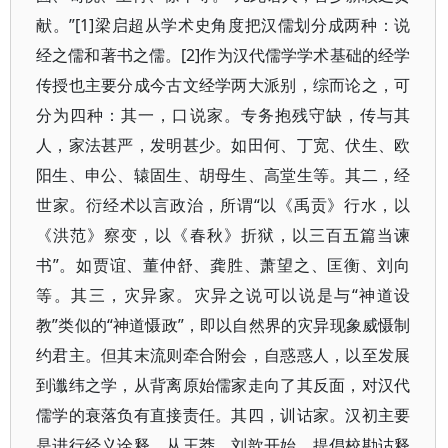
献。”[1]梁启超从学术史角度把汉儒划分成两种：说
经之儒和著书之儒。[2]作为汉代儒学学术基础的经学
传授也主要分成今古文经学两大派别，综而论之，可
分为四种：其一，口说家。专务抱残守缺，传与其
人，家法甚严，发明甚少。如田何、丁宽、伏生、欧
阳生、申公、辕固生、胡母生、高堂生等。其二，经
世家。衍经术以言政治，所谓“以《禹贡》行水，以
《洪范》察变，以《春秋》折狱，以三百五篇当谏
书”。如贾谊、董仲舒、龚胜、萧望之、匡衡、刘向
等。其三，灾异家。灾异之说可以说是与“神道设
教”类似的“神道慑政”，即以自然界的灾异现象威慑制
约君主。但其末流则牵合附会，自惑惑人，以至发展
到谶纬之学，从背离原始儒家走向了其反面，对汉代
儒学的衰落负有直接责任。其四，训诂家。汉初主要
是进行经义诠释，从王莽、刘歆开始，提倡校勘诂释