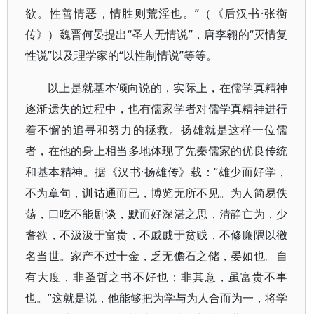
欲。性善情恶，情胜则荒淫也。”（《后汉书·张衡
传》）魏晋何晏提出“圣人无情说”，唐李翱的“灭情复
性说”以及理学家的“以性制情说”等等。
以上是就基本倾向说的，实际上，在儒学真精神
逐渐遗失的过程中，也有儒家学者对儒学真精神进行
着不懈的追寻和努力的拯救。扬雄就是这样一位儒
者，在他的身上相当多地体现了先秦儒家的优良传统
和基本精神。据《汉书·扬雄传》载：“雄少而好学，
不为章句，训诂通而已，博览无所不见。为人简易佚
荡，口吃不能剧谈，默而好深湛之思，清静亡为，少
耆欲，不汲汲于富贵，不戚戚于贫贱，不修廉隅以徼
名当世。家产不过十金，乏无儋石之储，晏如也。自
有大度，非圣哲之书不好也；非其意，虽富贵不事
也。”这就是说，他能够把为学与为人合而为一，将学