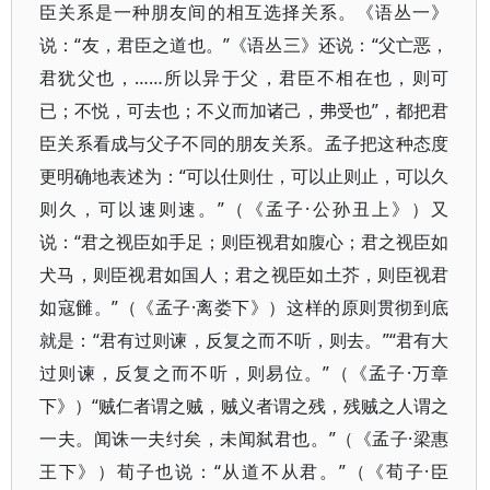
臣关系是一种朋友间的相互选择关系。《语丛一》
说：“友，君臣之道也。”《语丛三》还说：“父亡恶，
君犹父也，……所以异于父，君臣不相在也，则可
已；不悦，可去也；不义而加诸己，弗受也”，都把君
臣关系看成与父子不同的朋友关系。孟子把这种态度
更明确地表述为：“可以仕则仕，可以止则止，可以久
则久，可以速则速。”（《孟子·公孙丑上》）又
说：“君之视臣如手足；则臣视君如腹心；君之视臣如
犬马，则臣视君如国人；君之视臣如土芥，则臣视君
如寇雠。”（《孟子·离娄下》）这样的原则贯彻到底
就是：“君有过则谏，反复之而不听，则去。”“君有大
过则谏，反复之而不听，则易位。”（《孟子·万章
下》）“贼仁者谓之贼，贼义者谓之残，残贼之人谓之
一夫。闻诛一夫纣矣，未闻弑君也。”（《孟子·梁惠
王下》）荀子也说：“从道不从君。”（《荀子·臣