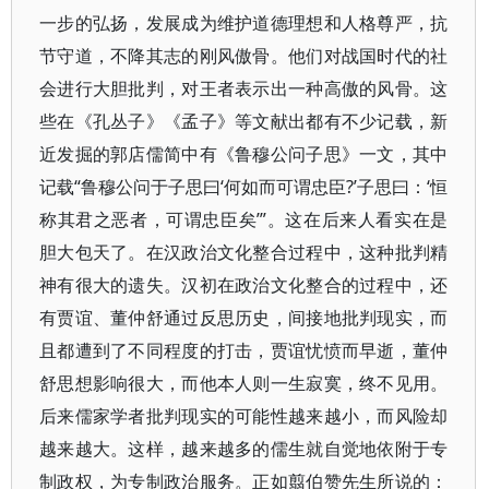
一步的弘扬，发展成为维护道德理想和人格尊严，抗
节守道，不降其志的刚风傲骨。他们对战国时代的社
会进行大胆批判，对王者表示出一种高傲的风骨。这
些在《孔丛子》《孟子》等文献出都有不少记载，新
近发掘的郭店儒简中有《鲁穆公问子思》一文，其中
记载“鲁穆公问于子思曰‘何如而可谓忠臣?’子思曰：‘恒
称其君之恶者，可谓忠臣矣’”。这在后来人看实在是
胆大包天了。在汉政治文化整合过程中，这种批判精
神有很大的遗失。汉初在政治文化整合的过程中，还
有贾谊、董仲舒通过反思历史，间接地批判现实，而
且都遭到了不同程度的打击，贾谊忧愤而早逝，董仲
舒思想影响很大，而他本人则一生寂寞，终不见用。
后来儒家学者批判现实的可能性越来越小，而风险却
越来越大。这样，越来越多的儒生就自觉地依附于专
制政权，为专制政治服务。正如翦伯赞先生所说的：