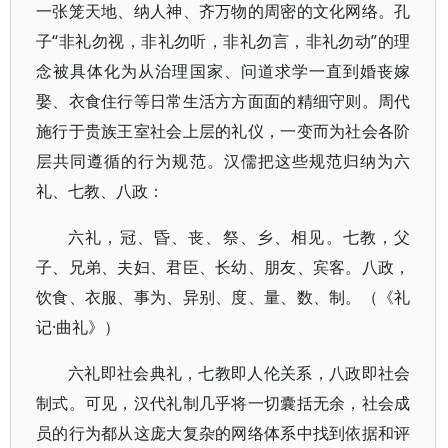
一张笼天地、纳人神、齐万物的周密的文化网络。孔
子“非礼勿视，非礼勿听，非礼勿言，非礼勿动”的理
念被具体化为从治理国家、问道求学一直到婚丧嫁
娶、衣食住行等日常生活方方面面的精细守则。周代
施行于贵族王室社会上层的礼仪，一变而为社会各阶
层共同遵循的行为规范。汉儒把这些规范归纳为六
礼、七教、八政：
六礼，冠、昏、丧、祭、乡、相见。七教，父
子、兄弟、夫妇、君臣、长幼、朋友、宾客。八政，
饮食、衣服、事为、异别、度、量、数、制。（《礼
记·曲礼》）
六礼即社会典礼，七教即人伦关系，八政即社会
制式。可见，汉代礼制几乎将一切囊括无余，社会成
员的行为都从这庞大复杂的网络体系中找到依据和评