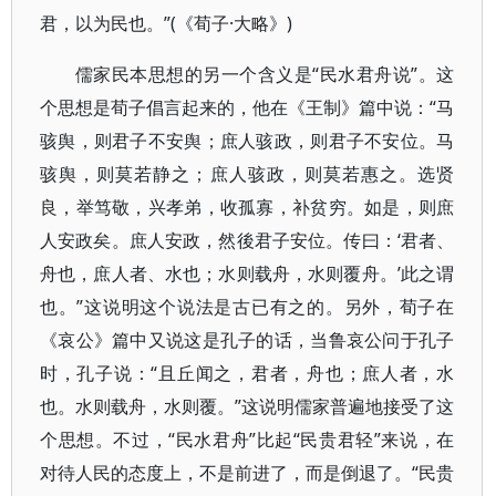
君，以为民也。”(《荀子·大略》)
儒家民本思想的另一个含义是“民水君舟说”。这
个思想是荀子倡言起来的，他在《王制》篇中说：“马
骇舆，则君子不安舆；庶人骇政，则君子不安位。马
骇舆，则莫若静之；庶人骇政，则莫若惠之。选贤
良，举笃敬，兴孝弟，收孤寡，补贫穷。如是，则庶
人安政矣。庶人安政，然後君子安位。传曰：‘君者、
舟也，庶人者、水也；水则载舟，水则覆舟。’此之谓
也。”这说明这个说法是古已有之的。另外，荀子在
《哀公》篇中又说这是孔子的话，当鲁哀公问于孔子
时，孔子说：“且丘闻之，君者，舟也；庶人者，水
也。水则载舟，水则覆。”这说明儒家普遍地接受了这
个思想。不过，“民水君舟”比起“民贵君轻”来说，在
对待人民的态度上，不是前进了，而是倒退了。“民贵