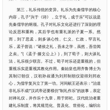
第三，礼乐传统的变异。礼乐为先秦儒学的核心
内容，孔子“兴于《诗》，立于礼，成于乐”可以说是
先秦儒学的纲领。孔子对礼乐文化还进行了深刻的理
论反思和重构，其后学也有重礼派的子夏一系。然
而，到了思孟，则多谈心性、仁义、仁政，罕言礼
乐，孟子曾说：“诸侯之礼，吾未之学，虽然，吾尝闻
之矣。”(《孟子·滕文公上》)，到了荀子，则大谈礼
法，礼乐很少联言。不过，荀子对乐还是重视的，但
重视乐实是重视其教化作用。秦始皇也用齐鲁博士为
其制订朝仪，汉初孙叔通为刘邦制朝仪迎得刘邦欢
心，为儒学复兴立了第一功。河间献王还表示：“治道
非礼乐不成!”汉武帝还要模仿“制礼作乐”的故事，亲定
封禅礼仪，并作乐十九章，用于郊祀。汉代统治者重
建礼乐制度，将其规范化、普及化、世俗化，编织出