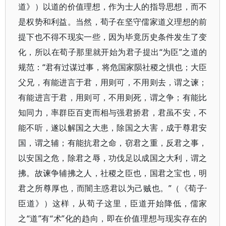
道》）以道的价值理想，作为士人的指导思想，而不
是权势和利益。当然，荀子在坚守儒家道义理想的前
提下也不得不现实一些，因为毕竟历史条件发生了变
化，所以在荀子那里就开始为君子提出“为臣”之道的
规范：“君有过谋过事，将危国家陨社稷之惧也；大臣
父兄，有能进言于君，用则可，不用则去，谓之谏；
有能进言于君，用则可，不用则死，谓之争；有能比
知同力，率群臣百吏而相与强君挢君，君虽不安，不
能不听，遂以解国之大患，除国之大害，成于尊君安
国，谓之辅；有能抗君之命，窃君之重，反君之事，
以安国之危，除君之辱，功伐足以成国之大利，谓之
拂。故谏争辅拂之人，社稷之臣也，国君之宝也，明
君之所尊厚也，而闇主惑君以为己贼也。”（《荀子·
臣道》）这样，从荀子这里，臣道开始降低，儒家
之“道”有“术”化的趋向，即在价值理想与现实存在的