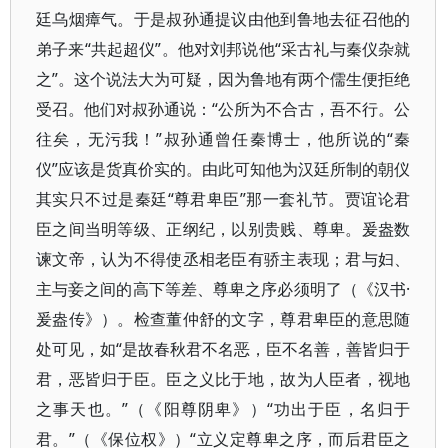
廷乌烟瘴气。于是叔孙通提议由他到鲁地去征召他的
弟子来“共起超仪”。他对刘邦说他“采古礼与秦仪杂就
之”。这个说法大为可疑，因为鲁地有两个儒生便拒绝
受召。他们对叔孙通说：“公所为不合古，吾不行。公
往矣，无污我！”叔孙通曾任秦博士，他所说的“秦
仪”应该是货真价实的。由此可知他为汉廷所制的朝仪
其实只不过是秦廷“尊君卑臣”那一套礼节。贾谊论君
臣之间当明等级、正纲纪，以别贵贱、尊卑。爰盎数
谏文帝，认为不得使丞相老臣有骄主表现；君与妇、
主与妾之间的高下等差、尊卑之序必须明了（《汉书·
爰盎传》）。检查董仲舒的文字，尊君卑臣的意思随
处可见，如“是故春秋君不名恶，臣不名善，善皆归于
君，恶皆归于臣。臣之义比于地，故为人臣者，视地
之事天也。”（《阳尊阴卑》）“功出于臣，名归于
君。”（《保位权》）“立义定尊卑之序，而后君臣之