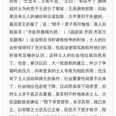
回答：“士贵耳，王者不贵。”王曰：“有说乎？”颜斶
就对士为何贵于王进行了阐述：王虽拥有权势，但如
果没有士人的辅佐和出谋划策，大半要归于失败的。
最后宣王折服了，说：“嗟乎！君子焉可侮哉，寡人自
取病耳！”并欲拜颜斶为师。（《战国策·齐四·齐宣王
见颜斶》）这说明在当时诸侯纷争的时候，士人的社
会价值得到了充分实现，也就迫使现实政权对他们的
价值有足够的认识，这样士人的社会地位就自然高
了。但是，秦汉以后，大一统政权的建立，外少了争
霸时的压力，内有更多的士人等着为朝廷所用，也没
有了士人流动和择主的条件，社会重要性就显不出来
了，社会地位也必然下降。汉武帝虽曾下诏求贤，但
对士人并不真正在重视，甚至时不时地诛杀士人。大
臣汲黯曾劝谏说：“陛下求贤甚劳，未尽其用，辄已杀
之。以有限之士恣无已之诛，臣恐天下贤才将尽，陛