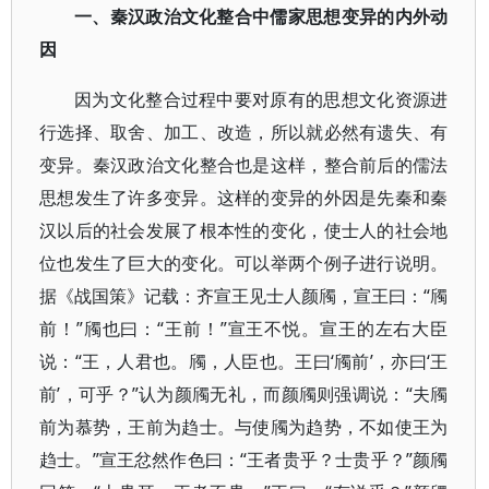
一、秦汉政治文化整合中儒家思想变异的内外动
因
因为文化整合过程中要对原有的思想文化资源进
行选择、取舍、加工、改造，所以就必然有遗失、有
变异。秦汉政治文化整合也是这样，整合前后的儒法
思想发生了许多变异。这样的变异的外因是先秦和秦
汉以后的社会发展了根本性的变化，使士人的社会地
位也发生了巨大的变化。可以举两个例子进行说明。
据《战国策》记载：齐宣王见士人颜斶，宣王曰：“斶
前！”斶也曰：“王前！”宣王不悦。宣王的左右大臣
说：“王，人君也。斶，人臣也。王曰‘斶前’，亦曰‘王
前’，可乎？”认为颜斶无礼，而颜斶则强调说：“夫斶
前为慕势，王前为趋士。与使斶为趋势，不如使王为
趋士。”宣王忿然作色曰：“王者贵乎？士贵乎？”颜斶