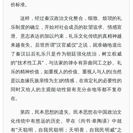
价标准。
这样，经过秦汉政治文化整合，细致、烦琐的礼
乐制度的确立，开始对社会成员的欲望追求、情感宣
泄、意志表达的加以约束，礼乐文化传统的真精神越
来越丧失。后世所谓“汉官威仪”之说，就准确地道出
了秦汉以后礼乐只是作为朝廷强化统治，树立权威
的“技术性工具”，与法家的律令有异曲同工之妙。礼
乐的精神价值，如重视人的价值、重视人与人的(当然
是以血缘氏族亲情为主)的情感，在肯定礼的必要性的
同时又给人的主观能动性留有充分余地等都不复存
在。
第四，民本思想的遗失。民本思想在中国政治文
化传统中有悠远的历史。早在《尚书·皋陶谟》中就
有“天聪明，自我民聪明；天明畏，自我民明威”之