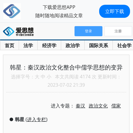
下载爱思想APP
立即下载
随时随地阅读精品文章
登录
注册
首页
法学
经济学
政治学
国际关系
社会学
韩星：秦汉政治文化整合中儒学思想的变异
选择字号：
大
中
小
本文共阅读 4174 次 更新时间：
2023-07-02 21:39
进入专题：
秦汉
政治文化
儒家
●
韩星
(
进入专栏
)