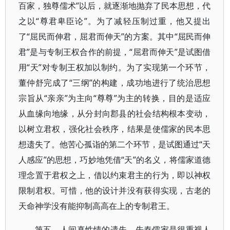
百家，独尊儒术”以后，就逐渐地抛弃了民本思想，代
之以“尊君卑臣论”。为了减轻压制过重，他又提出
了“屈民而伸君，屈君而伸天”的方案。其中“屈民而伸
君”是与专制王权合作的前提，“屈君而伸天”是试图借
用“天”对专制王权加以制约。为了实现第一个环节，
董仲舒完成了“三纲”的构建，成功地进行了统治思想
宗旨从“亲亲”为主向“尊尊”为主的转换，目的是适应
从血缘向地缘，从分封向郡县的社会结构根本变动，
以树立君权，强化社会秩序，结果是使儒家的民本思
想遗失了。他苦心孤诣的第二个环节，是试图通过“天
人感应”的思想，巧妙地凭借“天”的名义，将儒家道德
理念置于君权之上，借以约束君主的行为，即以神权
限制君权。可惜，他的设计并没有获得实现，古老的
天命神学没有能抑制高高在上的专制君王。
第五，人间真性情的遗失。先秦儒家是很重视人