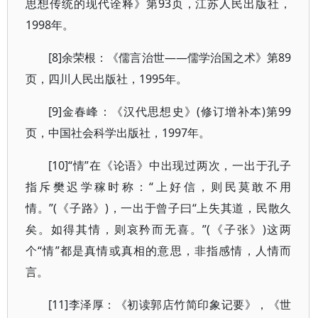
思想传统的现代诠释》第93页，江苏人民出版社，
1998年。
[8]余荣根：《儒言治世——儒学治国之术》第89
页，四川人民出版社，1995年。
[9]金春峰：《汉代思想史》(修订增补本)第99
页，中国社会科学出版社，1997年。
[10]“情”在《论语》中出现过两次，一出于孔子
指斥樊迟学稼时称：“上好信，则民莫敢不用
情。”(《子路》)，一出于曾子曰“上失其道，民散久
矣。如得其情，则哀矜而无喜。”(《子张》)这两
个“情”都是真情或真相的意思，非指感情，人情而
言。
[11]李泽厚：《初读郭店竹简印象记要》，《世