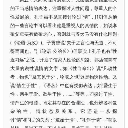
的正当感情的表达，注重探讨人性问题，尊重人的个
性发展的。孔子虽不见直接讨论过“情”，[10]但从他
的一些言论中可以看出他是重视人的真情的，如说孝
敬父母要有恭敬之心，否则就与养犬马没有什么区别
(《论语·为政》)。子贡曾说“夫子之言性与天道，不可
得而闻也。”(《论语·公冶长》)但事实上孔子也有“性
近习远”之说，开启了儒家人性论的思路。郭店儒简有
大量的说性说情的文字，如《性自命出》说“凡动性
者，物也”“及其见于外，物取之也”这是物诱性动。又
说“情生于性”，《语丛》中也有类似表达，如“爱生于
性，亲生于爱。欲生于性，……”等等，即探讨了性、
情产生的根源，肯定其存在的合理性，也分辨各种复
杂的性、情状态及关系。它还进一步探
讨“情”和“礼”的关系：“道始于情”，“礼作于情”，“苟以