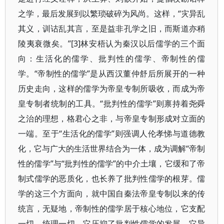
之学，最后发展到以繁琐破碎为风尚。这样，“灾异乱
其义，训诂乱其言，至是益非孔学之旧，而斯道亦稍
陵夷衰微矣。”[3]林安梧认为秦汉以后儒学的三个面
向：生活化的儒学、批判性的儒学、帝制性的儒
学。“帝制性的儒学”是从西汉董仲舒后所展开的一种
历史走向，这样的儒学为帝皇专制所吸收，而成为帝
皇专制者统制的工具。“批判性的儒学”则禀持着尧舜
之治的理想，格君心之非，与帝皇专制形成对立面的
一端。至于“生活化的儒学”则强调人伦孝悌与道德教
化，它与广大的生活世界结合为一体，成为调解“帝制
性的儒学”与“批判性的儒学”的中介土壤，它缓和了帝
制式儒学的恶质化，也长养了批判性儒学的根芽。儒
学的这三个方面向，就中国自秦法帝皇专制以来的传
统言，无疑地，帝制性的儒学居于核心地位，它支配
一切、统理一切，它压抑了批判性儒学的发展，它异