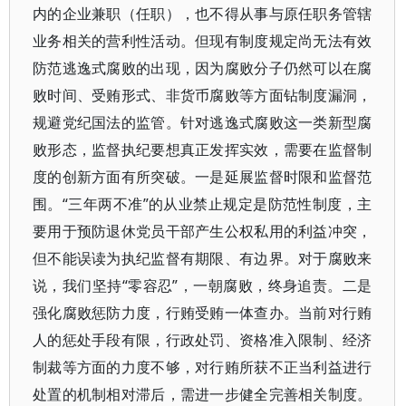
内的企业兼职（任职），也不得从事与原任职务管辖
业务相关的营利性活动。但现有制度规定尚无法有效
防范逃逸式腐败的出现，因为腐败分子仍然可以在腐
败时间、受贿形式、非货币腐败等方面钻制度漏洞，
规避党纪国法的监管。针对逃逸式腐败这一类新型腐
败形态，监督执纪要想真正发挥实效，需要在监督制
度的创新方面有所突破。一是延展监督时限和监督范
围。“三年两不准”的从业禁止规定是防范性制度，主
要用于预防退休党员干部产生公权私用的利益冲突，
但不能误读为执纪监督有期限、有边界。对于腐败来
说，我们坚持“零容忍”，一朝腐败，终身追责。二是
强化腐败惩防力度，行贿受贿一体查办。当前对行贿
人的惩处手段有限，行政处罚、资格准入限制、经济
制裁等方面的力度不够，对行贿所获不正当利益进行
处置的机制相对滞后，需进一步健全完善相关制度。