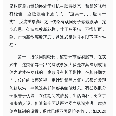
腐败两股力量始终处于对抗与胶着状态，监督巡视稍
有松懈，腐败就会乘虚而入，“道高一尺，魔高一
丈”，反腐重拳高压之下仍然有顽固分子蠢蠢欲动、挖
空心思、创造腐败新花样，甘于被围猎，不惜铤而走
险。作为新型腐败形态，逃逸式腐败具有以下基本特
征：
第一，潜伏周期较长，监管环节容易脱节。在实
践中，这类领导干部的腐败事实大多是在其辞职或退
休之后才被发现的，腐败具有长周期性。在其任期之
内，传统的监察巡视、审计监督等监督方式很难发现
问题线索，导致这类群体容易蒙混过关。有些腐败分
子很善于伪装，在任期间装清贫，生活简朴，树立了
清廉的人设。但随着全面从严治党向纵深推进，腐败
倒查机制的设置，退休已经不再是护身符，比如2020