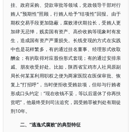
挂、政府采购、贷款审批等领域，党政领导干部对行
贿人“预期性”照顾，行贿人给予“结项性”回报。由于
期权交易手段更加隐蔽，腐败潜伏期拉长，受贿人更
加肆无忌惮，贱卖国有资产、高价收购等现象时有发
生，造成国有资产严重损失。长线变现的方式在实践
中也是花样繁多，有的通过挂名董事、经理形式收取
酬金；有的取得对应股份形式套现；有的通过安排亲
戚、朋友收受好处。比如，陕西省宝鸡市人社局原副
局长何某某利用职权之便为两家医院在医保审批、恢
复上“打招呼”，当时便拒收受贿款项，但却与行贿者
形成口头约定：“现在收钱不妥，等以后退休了你再扶
贫吧”，他最终受到司法追究，因受贿罪被判处有期徒
刑10年。
二、“逃逸式腐败”的典型特征