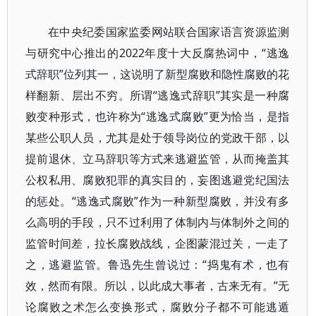
在中央纪委国家监委网站联合国家语言资源监测
与研究中心推出的2022年度十大反腐热词中，“逃逸
式辞职”位列其一，这说明了新型腐败和隐性腐败的花
样翻新、层出不穷。所谓“逃逸式辞职”其实是一种腐
败变种形式，也许称为“逃逸式腐败”更为恰当，是指
某些公职人员，尤其是处于领导岗位的党政干部，以
提前退休、立马辞职等方式来逃避监管，从而掩盖其
公权私用、腐败犯罪的真实目的，妄图逃避党纪国法
的惩处。“逃逸式腐败”作为一种新型腐败，并没有多
么高明的手段，只不过利用了体制内与体制外之间的
监管时间差，拉长腐败战线，企图蒙混过关，一走了
之，逃避监管。鲁迅先生曾说过：“捣鬼有术，也有
效，然而有限。所以，以此成大事者，古来无有。”无
论腐败之术怎么变换形式，腐败分子都不可能逃遁