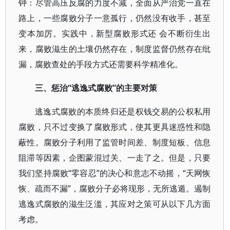
钟：尽管高压反腐的力度不减，全面从严治党一直在
路上，一些腐败分子一意孤行，仍然没有收手，甚至
变本加厉。实践中，新型腐败形式还 会不断衍生出
来，腐败滋生的土壤仍然存在，制度监督仍然存在纰
漏，腐败查处的手段方式还需要科学精准化。
三、惩治“逃逸式腐败”的主要对策
逃逸式腐败的本质终归还是权钱交易的公权私用
腐败，只不过变换了腐败形式，使其更具迷惑性和隐
蔽性。腐败分子利用了监管时间差、制度短板、信息
阻滞等因素，企图蒙混过关、一走了之。但是，只要
我们坚持腐败“零容忍”的决心和意志不动摇，“天网恢
恢、疏而不漏”，腐败分子必将现形，无所逃遁。遏制
逃逸式腐败的滋生泛滥，其应对之策可从以下几方面
考虑。