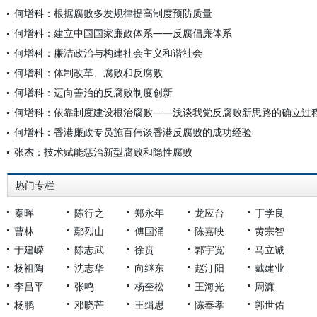
何增科：根据腐败多发规律提高制度预防质量
何增科：建立中国国家廉政体系——反腐倡廉体系
何增科：廉洁政治与构建社会主义和谐社会
何增科：体制改革、腐败和反腐败
何增科：迈向善治的反腐败制度创新
何增科：依靠制度建设根治腐败——浅谈我党反腐败新思路的确立过
何增科：香港廉政专员施百伟谈香港反腐败的成功经验
张杰：技术赋能惩治新型腐败和隐性腐败
热门专栏
秦晖
陈行之
郑永年
龙应台
丁学良
曹林
鄢烈山
傅国涌
陈嘉映
黄宗智
于建嵘
陈志武
徐贲
郭宇宽
马立诚
杨祖陶
沈志华
向继东
赵汀阳
戴建业
李昌平
张鸣
杨奎松
王海光
周濂
杨鹏
邓晓芒
王缉思
陈奉孝
郭世佑