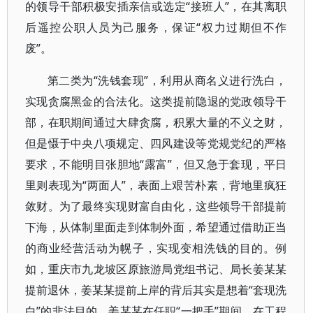
的领导干部积极安插亲信或选定“接班人”，在其离职
后遥控公职人员为己服务，保证“权力过期但不作
废”。
第二类为“洗钱套现”，利用从商名义进行洗白，
实现贪腐黑金的合法化。这类提前隐退的党政领导干
部，在职期间通过大肆贪腐，积累大量的不义之财，
但是慑于中央八项规定、四风建设等党规党纪的严格
要求，不能明目张胆地“露富”，但又急于套现，平日
里则表现为“两面人”，表面上艰苦朴素，背地里疯狂
敛财。为了最终实现财富自由化，这些领导干部提前
下海，从体制里面走到体制外面，希望通过借助正当
的商业经营活动为幌子，实现变相洗钱的目的。例
如，重庆市九龙坡区原旅游局党组书记、局长姜某某
提前退休，姜某某提前上岸的背后其实是想着“套现洗
白”的非法目的。姜某某在任职“一把手”期间，在工程