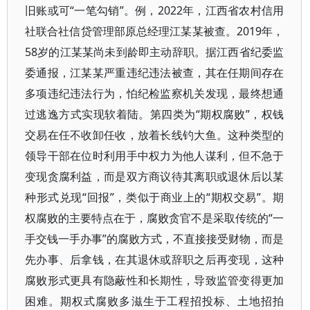
旧账或可“一笔勾销”。例，2022年，江西省农村信用
社联合社信贷管理部原总经理江某某被查。2019年，
58岁的江某某尚未到龄即主动辞职。据江西省纪委监
委通报，江某某严重违纪违法被查，其在任期间存在
多项违纪违法行为，怕纪检监察机关发现，最终想通
过逃逸方式实现软着陆。第四类为“期权腐败”，权钱
交易在任不收卸任收，放着长线钓大鱼。这种类型的
领导干部在位时利用手中权力为他人谋利，但不急于
变现贪腐利益，而是双方商议待其离职或退休后以某
种形式兑现“回报”，类似于商业上的“期权交易”。期
权腐败的主要特点在于，腐败贪官不是采取传统的“一
手交钱一手办事”的腐败方式，不直接接受财物，而是
先办事、后拿钱，在其退休或辞职之后再变现，这种
腐败形式更具有隐蔽性和长期性，导致监管变得更加
困难。期权式腐败多滋生于工程招投标、土地招拍