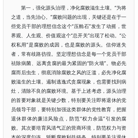
第一，强化源头治理，净化腐败滋生土壤。“为将
之道，当先治心。”腐败问题的出现，关键还是在于一
些党员干部的理想信念这个“压舱石”发生了动摇，世
界观、人生观、价值观这个“总开关”出现了松动。“公
权私用”是腐败的成因，也是腐败的源头。信仰迷失
者，常有歧路彷徨。坚定理想信念是每一个党员干部
祛除病菌、远离贪腐的最为紧固的“防火墙”。物必先
腐而后虫生，彻底消除腐败之风的泛滥，必先净化腐
败滋生的土壤。遏制逃逸式贪腐现象，也需要找到病
灶，清除不良的腐败环境。基于上述考虑，源头治理
的首要对象就是关键少数，特别要关注即将退休的党
员领导干部，要特别加强这类群体的党性教育，把握
退休群体的廉洁风险点，防范“权力余温”引发的腐
败。其次要培育风清气正的营商环境，防范权力与资
本的深度勾连，斩断腐败利益链条，特别要关注退休