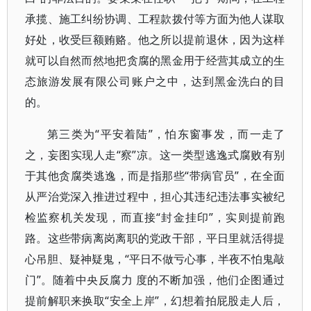
承揽、施工纠纷协调、工程款拨付等方面为他人谋取
好处，收受巨额贿赂。他之所以提前退休，因为这样
就可以自然而然地把贪腐的黑金用于经营其成立的生
态旅游发展有限公司账户之中，达到黑金洗白的目
的。
第三类为“平安着陆”，怕东窗事发，而一走了
之，妄图实现人走“察”凉。这一类型逃逸式腐败有别
于其他贪腐类逃逸，而是指那些“带病官员”，在全面
从严治党深入推进过程中，担心其违纪违法事实被纪
检监察机关发现，而直接“封金挂印”，实则提前跑
路。这些带病离岗离职的党政干部，平日里就活得提
心吊胆、疑神疑鬼，“平日不做亏心事，半夜不怕鬼敲
门”。随着中央反腐力 度的不断加强，他们企图通过
提前解职来换取“安全上岸”，幻想着拍屁股走人后，