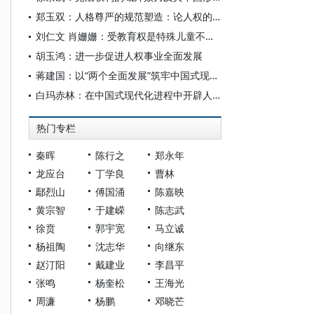
郑玉双：人格尊严的规范塑造：论人权的法理证成
刘仁文 肖姗姗：受教育权是特殊儿童不可剥夺的基本人权
胡玉鸿：进一步促进人权事业全面发展
蒋建国：以“两个全面发展”筑牢中国式现代化人权根基
白玛赤林：在中国式现代化进程中开辟人权研究新境界
热门专栏
秦晖
陈行之
郑永年
龙应台
丁学良
曹林
鄢烈山
傅国涌
陈嘉映
黄宗智
于建嵘
陈志武
徐贲
郭宇宽
马立诚
杨祖陶
沈志华
向继东
赵汀阳
戴建业
李昌平
张鸣
杨奎松
王海光
周濂
杨鹏
邓晓芒