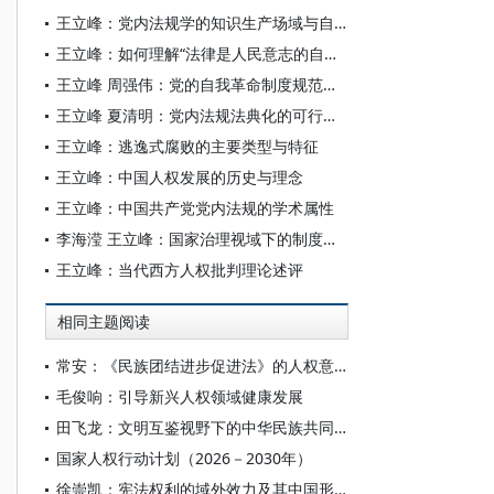
王立峰：党内法规学的知识生产场域与自主知识体系构建
王立峰：如何理解“法律是人民意志的自觉表现”
王立峰 周强伟：党的自我革命制度规范体系的政治逻辑与完善机制
王立峰 夏清明：党内法规法典化的可行性探讨
王立峰：逃逸式腐败的主要类型与特征
王立峰：中国人权发展的历史与理念
王立峰：中国共产党党内法规的学术属性
李海滢 王立峰：国家治理视域下的制度正义
王立峰：当代西方人权批判理论述评
相同主题阅读
常安：《民族团结进步促进法》的人权意义
毛俊响：引导新兴人权领域健康发展
田飞龙：文明互鉴视野下的中华民族共同体人权观及其世界意义
国家人权行动计划（2026－2030年）
徐崇凯：宪法权利的域外效力及其中国形态