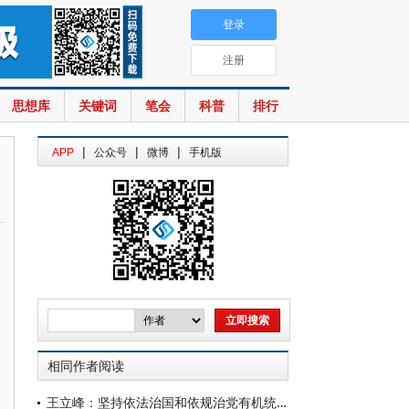
登录
注册
思想库
关键词
笔会
科普
排行
|
|
|
APP
公众号
微博
手机版
相同作者阅读
王立峰：坚持依法治国和依规治党有机统一：理论意蕴、现实逻辑与实践路径