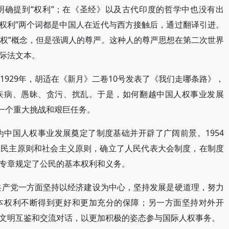
明确提到“权利”；在《圣经》以及古代印度的哲学中也没有出
与“权利”两个词都是中国人在近代与西方接触后，通过翻译引进。
人权”概念，但是强调人的尊严。这种人的尊严思想在第二次世界
际法文本。
1929年，胡适在《新月》二卷10号发表了《我们走哪条路》，
疾病、愚昧、贪污、扰乱。于是，如何翻越中国人权事业发展
的一个重大挑战和艰巨任务。
为中国人权事业发展奠定了制度基础并开辟了广阔前景。1954
民民主原则和社会主义原则，确立了人民代表大会制度，在制度
专章规定了公民的基本权利和义务。
国共产党一方面坚持以经济建设为中心，坚持发展是硬道理，努力
本权利不断得到更好和更加充分的保障；另一方面坚持对外开
文明互鉴和交流对话，以更加积极的姿态参与国际人权事务。