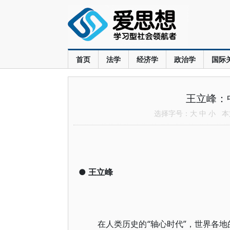
首页
法学
经济学
政治学
国际
王立峰：
选择字号：
大
中
小
本文
●
王立峰
在人类历史的“轴心时代”，世界各地