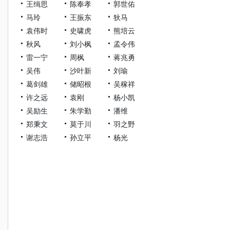
王缉思
陈奉孝
郭世佑
马玲
王振东
狄马
袁伟时
史啸虎
熊培云
秋风
刘小枫
孟令伟
雷一宁
周枫
蒋兆勇
吴伟
沙叶新
刘瑜
葛剑雄
储昭根
吴稼祥
许之远
袁刚
杨小凯
吴励生
朱学勤
潘维
郑秉文
莫于川
羽之野
谢志浩
孙立平
杨光