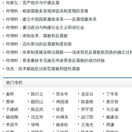
何家弘：宽严相济与中庸反腐
何增科：根据腐败多发规律提高制度预防质量
何增科：建立中国国家廉政体系——反腐倡廉体系
何增科：廉洁政治与构建社会主义和谐社会
何增科：体制改革、腐败和反腐败
何增科：迈向善治的反腐败制度创新
何增科：依靠制度建设根治腐败——浅谈我党反腐败新思路的确立过
何增科：香港廉政专员施百伟谈香港反腐败的成功经验
张杰：技术赋能惩治新型腐败和隐性腐败
热门专栏
秦晖
陈行之
郑永年
龙应台
丁学良
曹林
鄢烈山
傅国涌
陈嘉映
黄宗智
于建嵘
陈志武
徐贲
郭宇宽
马立诚
杨祖陶
沈志华
向继东
赵汀阳
戴建业
李昌平
张鸣
杨奎松
王海光
周濂