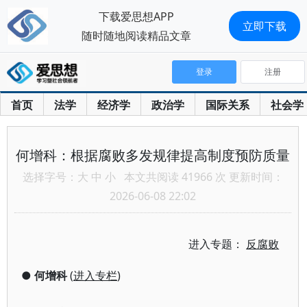
下载爱思想APP
立即下载
随时随地阅读精品文章
登录
注册
首页
法学
经济学
政治学
国际关系
社会学
何增科：根据腐败多发规律提高制度预防质量
选择字号：
大
中
小
本文共阅读 41966 次 更新时间：
2026-06-08 22:02
进入专题：
反腐败
●
何增科
(
进入专栏
)