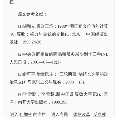
径。
原文参考文献：
[1]胡和立.廉政三策：1988年我国租金价值的计算
[A].腐败：权力与金钱的交换[C].北京 ：中国经济出
版社，1993.24-26.
[2]中央政府定价的商品和服务减少到十三种[N].
人民日报，2001—07—12(2).
[3]俞可平.增量民主：“三轮两票”制镇长选举的政
治意义[J].马克思主义与现实，2000 ，(3).
[4]李雪勤，李雪慧.新中国反腐败大事记[Z].天
津：南开大学出版社，1999.395.
进入
何增科
的专栏 进入专题：
体制改革
反腐败