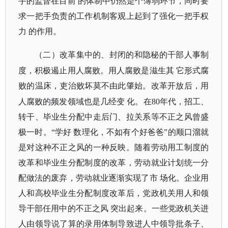
手的监督在目前 的体制中仍然是个薄弱环节，同时要
求一把手负责的工作机制客观上起到了强化一把手权
力 的作用。
（二）改革集中的、封闭的和隐秘的干部人事制
度，积极遏止用人腐败。用人腐败是滋生其
它形式腐
败的温床，吏治败坏莫不由此肇始。改革开放后，用
人腐败的频发领域也是几经变
化。在
80年代，招工、
转干、毕业生分配中走后门、拉关系等不正之风曾盛
极一时。“学好 数理化，不如有个好爸爸”的顺口溜就
是对这种不正之风的一种反映。随着劳动用工制度的
改革和毕业生分配制度的改革，劳动就业计划统一分
配做法的废弃，劳动就业逐渐实现了市 场化。企业用
人和高校毕业生分配制度改革后，党政机关用人和领
导干部任用中的不正之风 突出起来。一些党政机关进
人由领导说了算的录用体制导致进人中领导批条子、