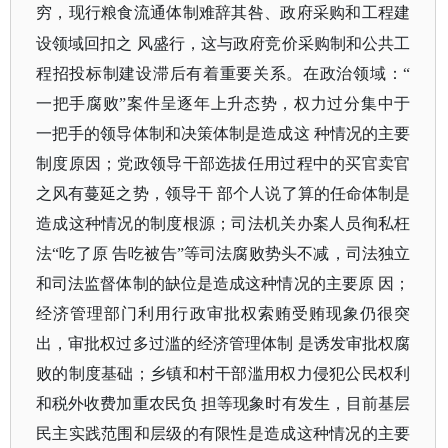
穷，现行粮食流通体制难辞其咎、政府采购和工程建
设领域回扣之
风盛行，这与政府竞价采购制和公共工
程招投标制建设滞后有着重要关系。在政治领域：
“
一把手腐败”案件呈逐年上升态势，权力过分集中于
一把手的领导体制和决策体制是造成这 种情况的主要
制度原因；党政领导干部选拔任用过程中的买官卖官
之风有蔓延之势，领导干 部个人说了算的任命体制是
造成这种情况的制度根源；司法机关办案人员徇私枉
法“吃了原 告吃被告”等司法腐败势头不减，司法独立
和司法监督体制的缺位是造成这种情况的主要原 因；
经济管理部门利用行政审批权索贿受贿现象仍很突
出，审批权过多过滥的经济管理体制 是诱发审批权腐
败的制度基础；乡镇和村干部滥用权力侵犯公民权利
和税外收费加重农民负 担等现象时有发生，目前基层
民主实践范围和层级的有限性是造成这种情况的主要