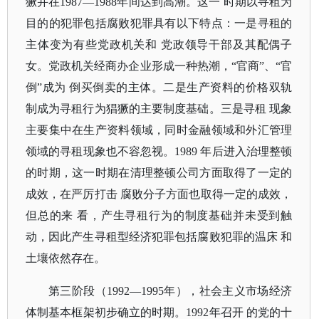
獗并在1987—1988年间达到高潮。这一 时期以寻租为
目的的犯罪包括腐败犯罪具有以下特点：一是寻租的
主体变为有些党政机关和 党政领导干部及其配偶子
女。党政机关经商办企业形成一种热潮，“官商”、“官
倒”成为 倒买倒卖的主体。二是生产资料的价格双轨
制成为寻租行为猖獗的主要制度基础。三是寻租 现象
主要集中在生产资料领域，同时金融领域和外汇管理
领域的寻租现象也不容忽视。1989 年后进入治理整顿
的时期，这一时期在清理整顿公司方面取得了一定的
成效，在严厉打击 腐败分子方面也取得一定的成效，
但总的来 看，产生寻租行为的制度基础并未受到触
动，因此产生寻租型经济犯罪包括腐败犯罪的温床 和
土壤依然存在。
第三阶段（
1992—1995年），社会主义市场经济
体制基本框架初步确立的时期。1992年召开 的党的十