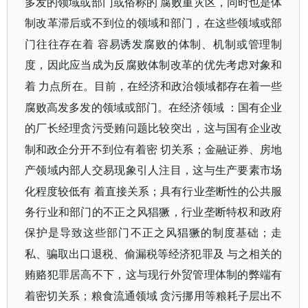
多发的领域或部门或俗称的
腐败重灾区，同时也是体
制改革滞后或不到位的领域和部门，在这些领域或部
门往往存在着
容易诱发腐败的体制、机制或管理制
度，因此应当成为反腐败体制改革的优先考虑对象和
着
力点所在。目前，在经济和政治领域都存在着一些
腐败高发多发的领域或部门。在经济领域
：国有企业
的厂长经理贪污受贿问题比较突出，这与国有企业改
制和政企分开不到位有着密
切关系；金融证券、房地
产领域内部人交易现象引人注目，这与生产要素市场
化程度较低有
着直接关系；具有行业垄断性的公共服
务行业和部门的不正之风猖獗，行业垄断特权和政府
保护是导致这些部门不正之风猖獗的制度基础；走
私、骗取出口退税、偷漏税等经济犯罪及
与之相关的
贿赂犯罪居高不下，这与现行外贸管理体制的弊端有
着密切关系；粮食流通领域
贪污挪用等粮耗子层出不