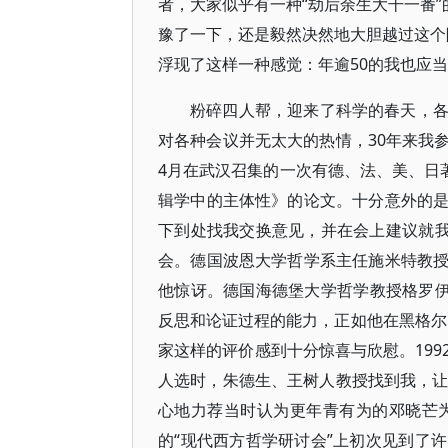
者，大家似乎有一种“劫后余生大干一番”
豫了一下，还是毅然决然地大胆越过这个险
浮现了这样一种感觉：年逾50的我也应
粉碎四人帮，迎来了科学的春天，
对各种会议并无太大的热情，30年来我参
4月在武汉召集的一次有德、法、美、日
辑学中的主体性》的论文。十分意外的
下到处找我交换意见，并在会上建议就我
会。德国波恩大学哲学系主任施米特教
他惊讶。德国海德堡大学哲学教授格罗伊
反思和论证过程的能力，正如他在黑格尔
家这样的评价感到十分惊喜与欣慰。19
人选时，朱德生、王树人教授找到我，让
心地力荐当时认为更年青有为的邓晓芒为
的“现代西方哲学研讨会”上初次见到了