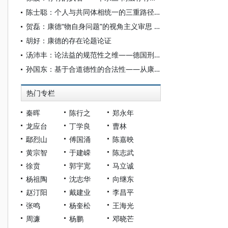
陈士聪：个人与共同体相统一的三重路径：康德、黑格尔与阿多诺
贺磊：康德“物自身问题”的视角主义审思 —— 兼评牟宗三与李明辉的阐释
胡好：康德的存在论题论证
汤沛丰：论法益的规范性之维——德国刑事法益理论的新康德主义转向及康德式反思
孙国东：基于合道德性的合法性——从康德到哈贝马斯
热门专栏
秦晖
陈行之
郑永年
龙应台
丁学良
曹林
鄢烈山
傅国涌
陈嘉映
黄宗智
于建嵘
陈志武
徐贲
郭宇宽
马立诚
杨祖陶
沈志华
向继东
赵汀阳
戴建业
李昌平
张鸣
杨奎松
王海光
周濂
杨鹏
邓晓芒