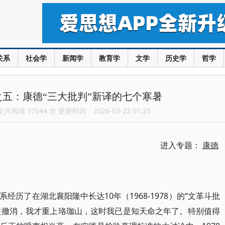
关系
社会学
新闻学
教育学
文学
历史学
哲学
五：康德“三大批判”新译的七个寒暑
阅读 37644 次 更新时间：2026-03-22 01:25
进入专题：
康德
历了在湖北襄阳隆中长达10年（1968-1978）的“文革斗批
分校撤消，我才重上珞珈山，这时我已是知天命之年了。特别值得