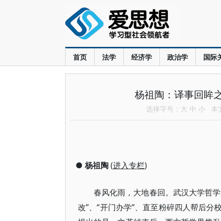
首页
法学
经济学
政治学
国际
杨祖陶：译事回眸之
选择字号：
大
中
小
本文共
●
杨祖陶
(
进入专栏
)
春风化雨，大地春回。武汉大学哲学系经
改”、“开门办学”、直至粉碎四人帮后