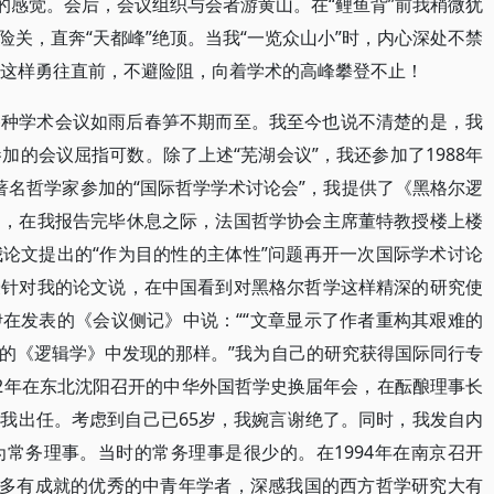
的感觉。会后，会议组织与会者游黄山。在“鲤鱼背”前我稍微犹
关，直奔“天都峰”绝顶。当我“一览众山小”时，内心深处不禁
当这样勇往直前，不避险阻，向着学术的高峰攀登不止！
各种学术会议如雨后春笋不期而至。我至今也说不清楚的是，我
加的会议屈指可数。除了上述“芜湖会议”，我还参加了1988年
著名哲学家参加的“国际哲学学术讨论会”，我提供了《黑格尔逻
是，在我报告完毕休息之际，法国哲学协会主席董特教授楼上楼
论文提出的“作为目的性的主体性”问题再开一次国际学术讨论
授针对我的论文说，在中国看到对黑格尔哲学这样精深的研究使
在发表的《会议侧记》中说：““文章显示了作者重构其艰难的
的《逻辑学》中发现的那样。”我为自己的研究获得国际同行专
92年在东北沈阳召开的中华外国哲学史换届年会，在酝酿理事长
我出任。考虑到自己已65岁，我婉言谢绝了。同时，我发自内
常务理事。当时的常务理事是很少的。在1994年在南京召开
许多有成就的优秀的中青年学者，深感我国的西方哲学研究大有