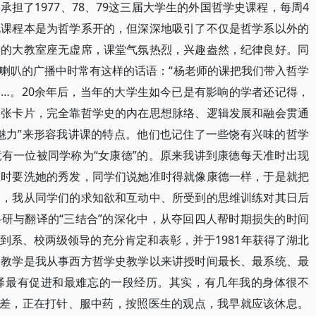
担了1977、78、79这三届大学生的外国哲学史课程，每周4
此课程本是为哲学系开的，但深深地吸引了不仅是哲学系以外的
楼的大教室座无虚席，课堂气氛热烈，兴趣盎然，纪律良好。同
喇叭的广播中时常有这样的话语：“杨老师的课把我们带入哲学
……。20余年后，当年的大学生如今已是有影响的学者还记得，
一张卡片，完全靠哲学史的内在思想脉络、逻辑发展和融会贯通
魅力”来形容我讲课的特点。他们也记住了一些饶有兴味的哲学
有一位被同学称为“女康德”的。原来我讲到康德每天准时出现
准时要洗她的秀发，同学们说她准时得就像康德一样，于是就把
出，我从同学们的求知欲和互动中、所受到的思维训练对其日后
研与翻译的“三结合”的深化中，从夺回四人帮时期损失的时间
到系、校两级领导的充分肯定和表彰，并于1981年获得了湖北
的教学是我从事西方哲学史教学以来讲授时间最长、最系统、最
译最有促进和最难忘的一段经历。其实，有几年我的身体很不
很差，正在打针、服中药，按照医生的观点，我早就应该休息。