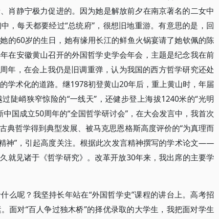
请、肖静宁极力促进的。因为她是解放前夕在南京著名的二女中
中，每天都要经过“总统府”，很想旧地重游。有意思的是，回
她的60岁的生日，她有缘用长江的鲜鱼火锅宴请了她钦佩的陈
98年在安徽黄山召开的外国哲学史学会年会，主题是纪念我在前
20周年，在会上我仍是旧调重弹，认为我国的西方哲学研究还处
的学术化的道路。继1978初登黄山20年后，重上黄山时，年届
陡峭狭窄惊险的“一线天”，还健步登上海拔1240米的“光明
席新中国成立50周年的“全国哲学研讨会”，在大会发言中，我首次
古典哲学得到典型发展、被马克思恩格斯高度评价的“为真理而
践精神”，引起高度关注。根据此次发言精神撰写的学术论文——
久就见诸于《哲学研究》。改革开放30年来，我出席的主要学
什么呢？我坚持长年站在“外国哲学史”课程的讲台上。高考招
。面对“百人争过独木桥”的择优录取的大学生，我把面对学生