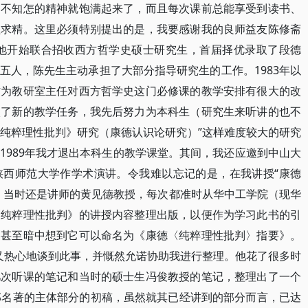
，不知怎的精神就饱满起来了，而且每次课前总能享受到读书、
益求精。这里必须特别提出的是，我要感谢我的良师益友陈修斋
与他开始联合招收西方哲学史硕士研究生，首届择优录取了段德
五人，陈先生主动承担了大部分指导研究生的工作。1983年以
作为教研室主任对西方哲学史这门必修课的教学安排有很大的改
入了新的教学任务，我先后努力为本科生（研究生来听讲的也不
《纯粹理性批判》研究（康德认识论研究）”这样难度较大的研究
1989年我才退出本科生的教学课堂。其间，我还应邀到中山大
陕西师范大学作学术演讲。令我难以忘记的是，在我讲授“康德
、当时还是讲师的黄见德教授，每次都准时从华中工学院（现华
《纯粹理性批判》的讲授内容整理出版，以便作为学习此书的引
，甚至暗中想到它可以命名为《康德〈纯粹理性批判〉指要》。
教授又热心地谈到此事，并慨然允诺协助我进行整理。他花了很多时
几次听课的笔记和当时的硕士生冯俊教授的笔记，整理出了一个
部名著的主体部分的初稿，虽然就其已经讲到的部分而言，已达