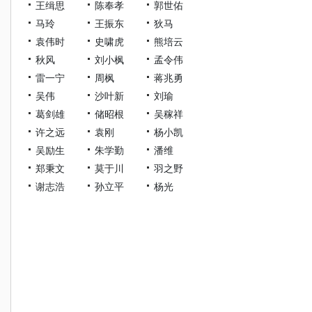
王缉思
陈奉孝
郭世佑
马玲
王振东
狄马
袁伟时
史啸虎
熊培云
秋风
刘小枫
孟令伟
雷一宁
周枫
蒋兆勇
吴伟
沙叶新
刘瑜
葛剑雄
储昭根
吴稼祥
许之远
袁刚
杨小凯
吴励生
朱学勤
潘维
郑秉文
莫于川
羽之野
谢志浩
孙立平
杨光