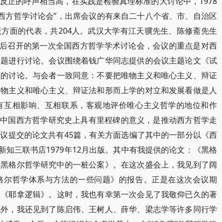
反正的呼声相当高，在实践是检验真理标准的大讨论中，1978
国西方哲学讨论会”，出席会议的有来自二十八个省、市、自治区
方面的代表，共204人。武汉大学有江天骥先生、陈修斋先生
以后召开的第一次全国西方哲学学术讨论会，会议的重点是对西
问题进行讨论。会议围绕着钱广华同志提供的会议主题论文《试
入的讨论。与会者一致同意：不要把唯物主义和唯心主义、辩证
唯物主义和唯心主义、辩证法和形而上学的对立和发展看做是人
有互相影响、互相联系，客观地评价唯心主义哲学的地位和作
当代中国西方哲学研究史上具有里程碑的意义，是推动西方哲学走
议提交的论文共有45篇，有关方面选编了其中的一部分以《西
新知三联书店1979年12月出版。其中有我提供的论文：《黑格
—黑格尔哲学研究中的一桩公案》。在这次盛会上，我见到了阔
格尔哲学体系与方法的一些问题》的报告。正是在这次会议期
的《耶拿逻辑》。这时，我也有幸第一次会见了我敬仰已久的著
此外，我还见到了陈启伟、王树人、薛华、梁志学等许多同行学