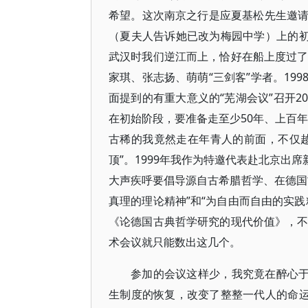
希望。这次南京之行是应夏基松先生邀
（夏夫人告诉她已改为梅园中学）上的初
武汉时我们逆江而上，恰好在船上度过了
家琪、张志扬、萌萌“三剑客”学者。19
面提到的有重大意义的“芜湖会议”召开
在初始阶段，要准备走至少50年、上百年
古稀的我竟然走在年青人的前面，不仅越过
顶”。1999年我作为特邀代表赴北京出
大声疾呼要倡导源自古希腊哲学、在德国
真理的理论精神”和“为自由而自由的实
《论德国古典哲学研究的现代价值》，不
术会议就只能数出这几个。
参加的会议这样少，我究竟在醉心于
生制度的恢复，改变了整整一代人的命运