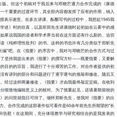
出版。但这个初稿对于我后来与邓晓芒通力合作完成的《康德
是一个重要的过渡环节，其全部内容都发挥了应有的作用，纳入
授表示谢意。在多次讲课、酝酿写书的过程中，我想起1945我
德学述》时的欣喜，以及听郑先生讲康德时起初如在云雾中的感
：如果说我国的读者和学术界当前在这方面还有什么新的、迫切
解读《纯粹理性批判》的书。这样的书也许有几分类似于郑昕先
长编”吧。在《指要》的序言中，我对与邓晓芒的合作方式与过
为了坚持我提出来的《指要》的撰写方针——既要指要，又要解
书的目的的宗旨，我进行了十分艰苦的工作。对合作者提供的初
去没有讲到的部分和问题进行了逐字逐句的推敲和修改。随后又
改。经过这样两遍修改，《指要》才由我最终敲定定稿。在收到
十分细致地编辑意义上的校对。为了慎重起见，还请暑期留校的
要》的问世就指日可待了。缅怀郑昕先生，使我对《指要》的出
力、合作完成的这部著作似可看作是60余年前先生所期望的“长
献和告慰！在这期间，充分体现教学与研究相结合的是我发表的