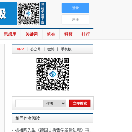
登录
注册
思想库
关键词
笔会
科普
排行
|
|
|
APP
公众号
微博
手机版
相同作者阅读
杨祖陶先生《德国古典哲学逻辑进程》再版