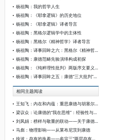
杨祖陶：我的哲学人生
杨祖陶：《耶拿逻辑》的历史地位
杨祖陶：《耶拿逻辑》译者导言
杨祖陶：黑格尔逻辑学中的主体性
杨祖陶：黑格尔《精神哲学》译者导言
杨祖陶：译事回眸之六：黑格尔《精神哲学》首译的漫长岁月
杨祖陶：康德范畴先验演绎构成初探
杨祖陶：《纯粹理性批判》两版序文要义剖析
杨祖陶：译事回眸之五：康德“三大批判”新译的七个寒暑
相同主题阅读
王知飞：内在和内蕴：重思康德与胡塞尔超越论之差别
梁议众：论康德的“我在思维”：经验性与先天性何以不相容
刘凤娟：榜样与敬重的联动——关于康德道德驱动问题的一项推进性研究
马彪：物理影响——从莱布尼茨到康德
徐波：存有的执着——牟宗三“两层存有论”中的佛学与康德