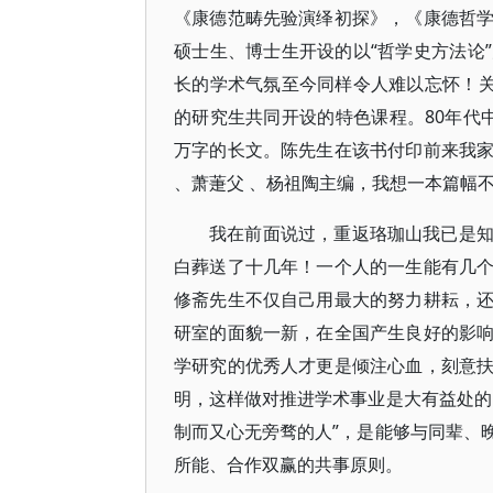
《康德范畴先验演绎初探》，《康德哲
硕士生、博士生开设的以“哲学史方法论
长的学术气氛至今同样令人难以忘怀！关
的研究生共同开设的特色课程。80年代
万字的长文。陈先生在该书付印前来我
、萧萐父 、杨祖陶主编，我想一本篇幅
我在前面说过，重返珞珈山我已是
白葬送了十几年！一个人的一生能有几
修斋先生不仅自己用最大的努力耕耘，
研室的面貌一新，在全国产生良好的影
学研究的优秀人才更是倾注心血，刻意
明，这样做对推进学术事业是大有益处的
制而又心无旁骛的人”，是能够与同辈、
所能、合作双赢的共事原则。