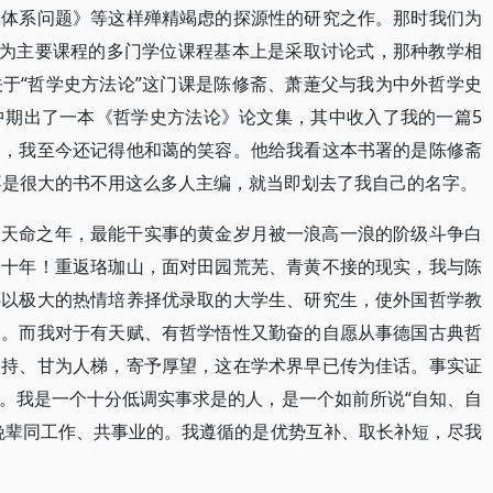
学体系问题》等这样殚精竭虑的探源性的研究之作。那时我们为
”为主要课程的多门学位课程基本上是采取讨论式，那种教学相
于“哲学史方法论”这门课是陈修斋、萧萐父与我为中外哲学史
中期出了一本《哲学史方法论》论文集，其中收入了我的一篇5
家，我至今还记得他和蔼的笑容。他给我看这本书署的是陈修斋
不是很大的书不用这么多人主编，就当即划去了我自己的名字。
知天命之年，最能干实事的黄金岁月被一浪高一浪的阶级斗争白
个十年！重返珞珈山，面对田园荒芜、青黄不接的现实，我与陈
还以极大的热情培养择优录取的大学生、研究生，使外国哲学教
响。而我对于有天赋、有哲学悟性又勤奋的自愿从事德国古典哲
扶持、甘为人梯，寄予厚望，这在学术界早已传为佳话。事实证
。我是一个十分低调实事求是的人，是一个如前所说“自知、自
晚辈同工作、共事业的。我遵循的是优势互补、取长补短，尽我