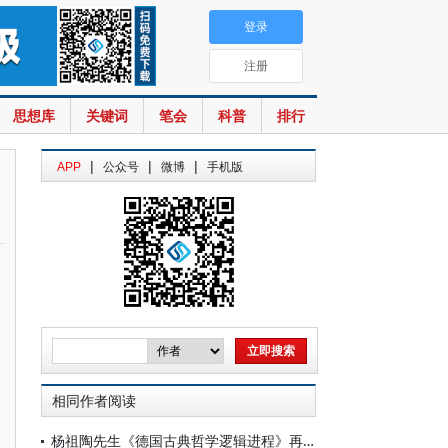
登录
注册
思想库
关键词
笔会
科普
排行
|
|
|
APP
公众号
微博
手机版
相同作者阅读
杨祖陶先生《德国古典哲学逻辑进程》再版