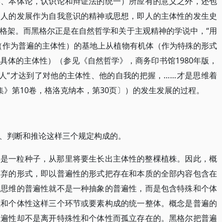
学、本体论，认识论和辩证法的统一）所应有的意义之外，还包
到人的发展作为自我意识的精神或思想，即人的主体性的发生史
格架。而黑格尔正是在自然哲学和关于主观精神的学说中，“用
（作为普遍的主体性）的基地上从植物有机体（作为特殊的形式
具体的主体性）（参见《自然哲学》，商务印书馆1980年版，
有人“才达到了对他的主体性、他的自我的把握，……才是思维着
集》第10卷，格洛克纳本，第30页〕）的发生发展的过程。
、判断和推论这样三个规定构成的。
佛是一粒种子，从那里将要生长出主体性的整棵植株。因此，概
扬弃的形式，即以普遍性的形式把存在和本质的全部内容包含在
为思维的普遍性就不是一种抽象的普遍性，而是包含特殊和个体
性和个体性这样三个环节或要素构成的统一整体。概念是普遍的
普遍性却不是离开特殊性和个体性而孤立存在的。黑格尔把普遍