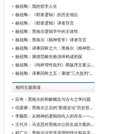
杨祖陶：我的哲学人生
杨祖陶：《耶拿逻辑》的历史地位
杨祖陶：《耶拿逻辑》译者导言
杨祖陶：黑格尔逻辑学中的主体性
杨祖陶：黑格尔《精神哲学》译者导言
杨祖陶：译事回眸之六：黑格尔《精神哲学》首译的漫长岁月
杨祖陶：康德范畴先验演绎构成初探
杨祖陶：《纯粹理性批判》两版序文要义剖析
杨祖陶：译事回眸之五：康德“三大批判”新译的七个寒暑
相同主题阅读
应奇：黑格尔的和解概念与古今之争问题
倪梁康：黑格尔之后的“新观念论”历史哲学：新黑格尔主义
李颖凯：从精神的逻辑转向人的存在——论科耶夫欲望辩证法对黑格尔哲学的理论重构
王代月：马克思对黑格尔公民生成方案的继承与超越
程广云：黑格尔法哲学原理的悖论和马克思法哲学批判的构架