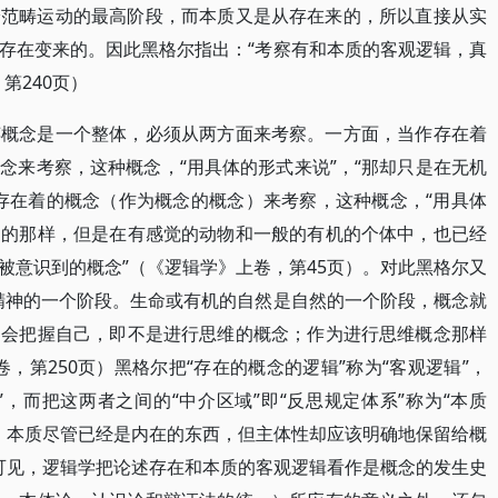
论范畴运动的最高阶段，而本质又是从存在来的，所以直接从实
存在变来的。因此黑格尔指出：“考察有和本质的客观逻辑，真
第240页）
粹概念是一个整体，必须从两方面来考察。一方面，当作存在着
念来考察，这种概念，“用具体的形式来说”，“那却只是在无机
存在着的概念（作为概念的概念）来考察，这种概念，“用具体
中的那样，但是在有感觉的动物和一般的有机的个体中，也已经
被意识到的概念”（《逻辑学》上卷，第45页）。对此黑格尔又
精神的一个阶段。生命或有机的自然是自然的一个阶段，概念就
不会把握自己，即不是进行思维的概念；作为进行思维概念那样
，第250页）黑格尔把“存在的概念的逻辑”称为“客观逻辑”，
”，而把这两者之间的“中介区域”即“反思规定体系”称为“本质
为，本质尽管已经是内在的东西，但主体性却应该明确地保留给概
此可见，逻辑学把论述存在和本质的客观逻辑看作是概念的发生史