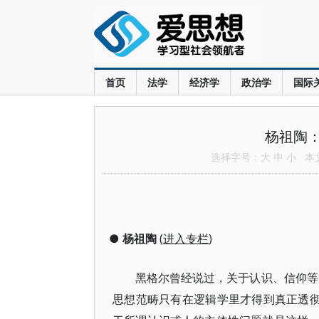
首页
法学
经济学
政治学
国际
杨祖陶
选择字号：
大
中
小
本文共
●
杨祖陶
(
进入专栏
)
黑格尔曾经说过，关于认识、信仰等
思想范畴只有在逻辑学里才得到真正透彻的