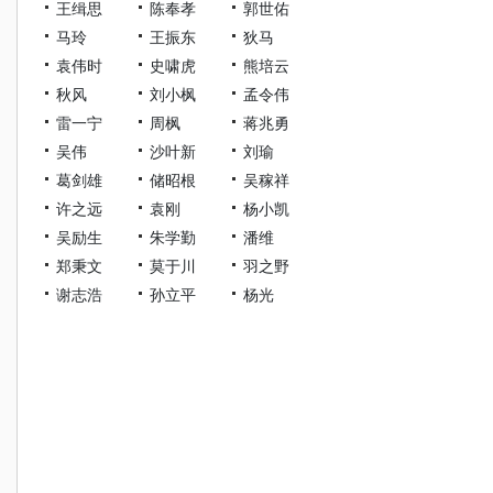
王缉思
陈奉孝
郭世佑
马玲
王振东
狄马
袁伟时
史啸虎
熊培云
秋风
刘小枫
孟令伟
雷一宁
周枫
蒋兆勇
吴伟
沙叶新
刘瑜
葛剑雄
储昭根
吴稼祥
许之远
袁刚
杨小凯
吴励生
朱学勤
潘维
郑秉文
莫于川
羽之野
谢志浩
孙立平
杨光