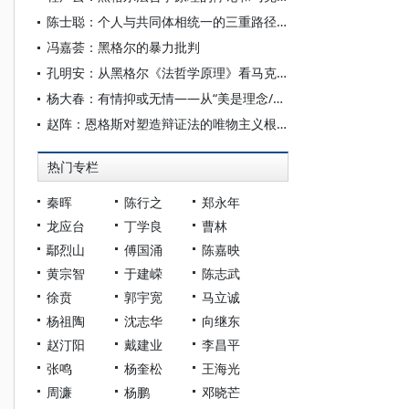
陈士聪：个人与共同体相统一的三重路径：康德、黑格尔与阿多诺
冯嘉荟：黑格尔的暴力批判
孔明安：从黑格尔《法哲学原理》看马克思的人道主义的源流
杨大春：有情抑或无情——从“美是理念/观念的感性显现”看审美意识的演变
赵阵：恩格斯对塑造辩证法的唯物主义根基的原创性贡献
热门专栏
秦晖
陈行之
郑永年
龙应台
丁学良
曹林
鄢烈山
傅国涌
陈嘉映
黄宗智
于建嵘
陈志武
徐贲
郭宇宽
马立诚
杨祖陶
沈志华
向继东
赵汀阳
戴建业
李昌平
张鸣
杨奎松
王海光
周濂
杨鹏
邓晓芒