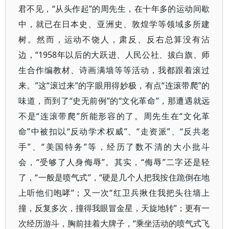
君不见，“从头作起”的周先生，在十年多的运动间歇
中，就已在日本史、亚洲史、敦煌学等领域多所建
树。然而，运动不饶人，肃反、反右总算没有沾
边，“1958年以后的大跃进、人民公社、拔白旗、师
生合作编教材、诗画满墙等等活动，我都跟着滚过
来。”这“滚过来”的字眼用得妙极，有点“连滚带爬”的
味道，而到了“史无前例”的“文化革命”，那遭遇就远
不是“连滚带爬”所能形容的了。周先生在“文化革
命”中被扣以“反动学术权威”、“走资派”、“反共老
手”、“美国特务”等，经历了数不清的大小批斗
会，“受够了人身侮辱”。其实，“侮辱”二字还是轻
了，“一般是喷气式”，“硬是几个人把我按住跪倒在地
上听他们咆哮”；又一次“红卫兵揪住我把头往墙上
撞，反复多次，撞得我眼冒金星，天旋地转”；更有一
次经历游斗，胸前挂着大牌子，“乘坐活动的喷气式飞