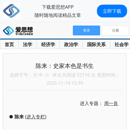
下载爱思想APP
立即下载
随时随地阅读精品文章
登录
注册
首页
法学
经济学
政治学
国际关系
社会学
陈来：史家本色是书生
选择字号：
大
中
小
本文共阅读 52116 次 更新时间：
2025-11-19 15:39
进入专题：
周一良
●
陈来
(
进入专栏
)