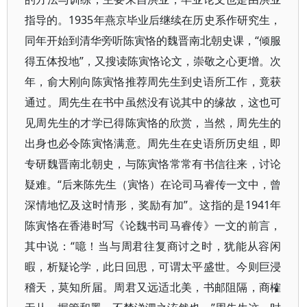
指导的。1935年燕京毕业后继续在历史系作研究生，
同年开始到清华旁听陈寅恪的魏晋南北朝史课，“倾服
得五体投地”，又搜读陈寅恪论文，崇敬之心更增。次
年，俞大刚向陈寅恪推荐周先生到史语所工作，竟获
通过。周先生在书中虽然没有说其中的缘故，这也可
见周先生的才学已得陈寅恪的欣赏，当然，周先生的
出身也必令陈寅恪满意。周先生在史语所历史组，即
专研魏晋南北朝史，与陈寅恪常常有书信往来，讨论
疑难。“后来陈先生（寅恪）在论司马睿传一文中，曾
深情地忆及这时情形，奖励有加”。这指的是1941年
陈寅恪在香港时写《论魏书司马睿传》一文的前言，
其中说：“噫！当与周君往复商讨之时，犹能从容闲
暇，析疑论学，此日回思，可谓太平盛世。今则巨浸
稽天，莫知所届。周君又远适北美，书邮阻隔，商榷