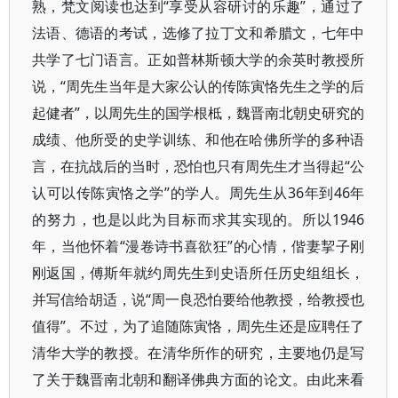
熟，梵文阅读也达到“享受从容研讨的乐趣”，通过了
法语、德语的考试，选修了拉丁文和希腊文，七年中
共学了七门语言。正如普林斯顿大学的余英时教授所
说，“周先生当年是大家公认的传陈寅恪先生之学的后
起健者”，以周先生的国学根柢，魏晋南北朝史研究的
成绩、他所受的史学训练、和他在哈佛所学的多种语
言，在抗战后的当时，恐怕也只有周先生才当得起“公
认可以传陈寅恪之学”的学人。周先生从36年到46年
的努力，也是以此为目标而求其实现的。所以1946
年，当他怀着“漫卷诗书喜欲狂”的心情，偕妻挈子刚
刚返国，傅斯年就约周先生到史语所任历史组组长，
并写信给胡适，说“周一良恐怕要给他教授，给教授也
值得”。不过，为了追随陈寅恪，周先生还是应聘任了
清华大学的教授。在清华所作的研究，主要地仍是写
了关于魏晋南北朝和翻译佛典方面的论文。由此来看