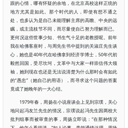
跟的心情，哪有怀疑的余地，在北京高校这样正统的
地方尤其是如此。那个时代的人，即使有想不通之
处，也多认为是自己未能理解主席的高瞻、中央的远
瞩，或主流枝节不同，而尽量使自己努力理解而已。
更何况这些世事少知、书生气十足的老教授呢。前年
我在哈佛客座时，与周先生书中提到的关淑庄先生谈
心，她也是40年代在哈佛拿到经济学博士，50年代初
毅然回国，受尽坎坷，文革中与大家一样崇信伟大领
袖，她到现在也还是无法说清楚为什么那时会有如此
的“愚忠”（她自己的用语），而寻求这个问题的答案
竟成了她晚年的一大心结。
1979年春，周扬在小说座谈会上见到宗璞，关心
地问起冯友兰先生的情况，宗璞说起冯先生因两校大
批判组事而被审查的事，周扬立即说：“在那种情况
下，他怎么看得清。”知人论事，贵能通情达理，周扬