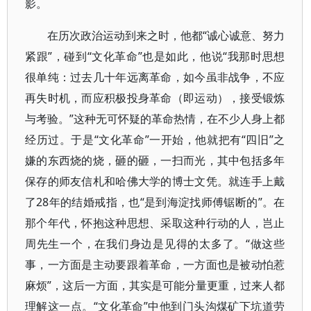
影。
在历次政治运动到来之时，他都“诚心诚意、努力
紧跟”，碰到“文化革命”也是如此，他说“我那时思想
很单纯：过去几十年远离革命，如今虽非战争，不应
再失时机，而应积极投身革命（即运动），接受锻炼
与考验。”这种无可怀疑的革命热情，在不少人身上都
经历过。于是“文化革命”一开始，他就把有“四旧”之
嫌的东西烧的烧，砸的砸，一扫而光，其中包括多年
保存的师友信札和哈佛大学的博士文凭。就连手上戴
了28年的结婚戒指，也“是到海淀找师傅锯断的”。在
那个年代，怀抱这种思想、采取这种行动的人，岂止
周先生一个，在我们身边是见得的太多了。“做这些
事，一方面是主动要跟着革命，一方面也是被动怕惹
麻烦”，这后一方面，其实是可能分量更重，过来人都
理解这一点。“文化革命”中他到门头沟煤矿下坑道劳