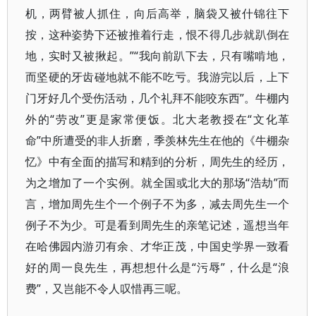
机，两臂被人抓住，向后高举，脑袋又被什锦往下
按，这种姿势下还被推着行走，恨不得几步就趴倒在
地，实时又被揪起。”“我向前趴下去，只有嘴啃地，
而坚硬的牙齿碰地就不能不吃亏。我游完以后，上下
门牙好几个受伤活动，几个礼拜不能咬东西”。牛棚内
外的“劳改”更是家常便饭。北大老教授在“文化革
命”中所遭受的非人折磨，季羡林先生在他的《牛棚杂
忆》中有全面的描写和精到的分析，周先生的经历，
为之增加了一个实例。就全国或北大的那场“浩劫”而
言，增加周先生个一个例子不为多，减去周先生一个
例子不为少。可是看到周先生的亲笔记述，遥想当年
在哈佛园内游刃有余、才华正茂，中国史学界一致看
好的周一良先生，再想想什么是“污辱”，什么是“浪
费”，又岂能不令人叹惜再三呢。