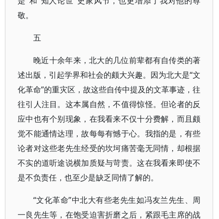
是”和“知人论世”史家风节，也更增添了我对他的尊
敬。
五
晚近十余年来，北大的几位前辈都有自传类的著
述出版，引起学界和社会的颇大兴趣。因为北大是“文
化革命”的重灾区，故这些自传中提及的文革事迹，往
往引人注目。这本属自然，不值得惊怪。但论者的反
应中也有个别现象，在我看来不仅十分费解，而且颇
觉不能通情达理，故每每有憾于心。我指的是，有些
论者对这些老先生经受的坎坷痛苦毫无同情，却根据
不实的道听途说横加质疑与苛责。这在我看来即使不
是不负责任，也至少是缺乏同情了解的。
“文化革命”中北大有些老先生如冯友兰先生、周
一良先生等，在饱受迫害折磨之后，紧跟毛主席的战