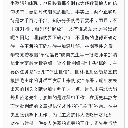
乎逻辑的体现，也反映着那个时代大多数普通人的信
仰状态，更是时代潮流的推动。事实上，两个正确对
待是对千百万干部、知识分子的号召要求，而且，不
正确对待，就别想“解放”。又有谁愿意永远当黑帮
呢？因此，理解的要正确对待，不理解的也得正确对
待，在不断的正确对待中加深理解。林彪事件之后，
学校党委根据“革命需要”调周先生等一批教师参加清
华北大两校大批判组，这个批判组是“上头”抓的，主
要的任务是“批孔”“评法批儒”。批林批孔运动是直接
根据毛主席的讲话而发展出来的政治布署，近年发表
出来的相关文献更加证明了这一点。周先生与北大另
外几位老先生，参加的是注释组工作，在历史典故方
面为批判组的文章提供学术性的“把关”和咨询。在中
央直接领导下工作，为毛主席的伟大战略部署服务，
这在当时是一件令人羡慕的光荣的工作，周先生当然