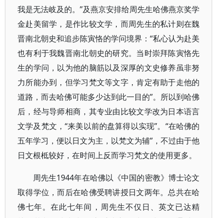
我是无法岐及的。”及燕京安排给周先生哈佛燕京奖学
金赴美留学，是作比较文学，而周先生的私计则在魏
晋南北朝史和追步陈寅恪的学问境界：“私心认为赴美
也有利于我魏晋南北朝史的研究。当时崇拜陈寅恪先
生的学问，以为他的脑筋以及深厚的文史修养虽非努
力所能办到，但学习梵文等文字，肯定有助于走他的
道路，而去哈佛可能多少达到此一目的”。所以到哈佛
后，经与导师相商，其专业由比较文学改为日本语言
文学及梵文，“来美以前的盘算得以实现”。“在哈佛的
五年学习，便以日文为主，以梵文为辅”，不过由于他
日文根柢较好，在时间上反而学习梵文的使用更多。
周先生1944年在哈佛以《中国的密教》博士论文
取得学位，而后在哈佛受聘讲授日文两年。总共在哈
佛七年。在此七年间，周先生不仅日、英文已达精