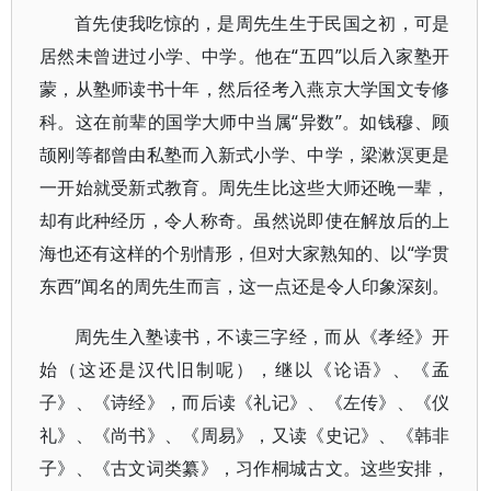
首先使我吃惊的，是周先生生于民国之初，可是
居然未曾进过小学、中学。他在“五四”以后入家塾开
蒙，从塾师读书十年，然后径考入燕京大学国文专修
科。这在前辈的国学大师中当属“异数”。如钱穆、顾
颉刚等都曾由私塾而入新式小学、中学，梁漱溟更是
一开始就受新式教育。周先生比这些大师还晚一辈，
却有此种经历，令人称奇。虽然说即使在解放后的上
海也还有这样的个别情形，但对大家熟知的、以“学贯
东西”闻名的周先生而言，这一点还是令人印象深刻。
周先生入塾读书，不读三字经，而从《孝经》开
始（这还是汉代旧制呢），继以《论语》、《孟
子》、《诗经》，而后读《礼记》、《左传》、《仪
礼》、《尚书》、《周易》，又读《史记》、《韩非
子》、《古文词类纂》，习作桐城古文。这些安排，