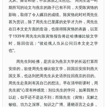
无从。握管和墨，不禁涕泗之泫然也。”周先生这一时
期所写的论文与燕京的路子已有不同，大受陈寅恪的
影响，取得了令人瞩目的成绩。陈寅恪此时对周先生
甚为赏识，除了周先生已显露的史学才力外，周先生
在日本文史方面的造诣，也很得陈寅恪的表扬，以至
于1939年周先生向陈寅恪报告将赴哈佛修比较文学
时，陈回信说：“彼处俄人当从公问日本文史之学
也”。
周先生到哈佛，是洪业为燕京大学的长远打算而
安排的，欲使周先生修比较文学，回国后安排到燕大
国文系，也达到把周先生从史语所拉回燕京的目的。
周先生赴美则有其自己的想法。早在清华听课时，周
先生就“心里有种感觉：别位先生的学问，如果我努力
以赴，似乎还不是达不到；而陈先生（寅恪）见解之
敏锐、功力之深厚、知识之广博、通晓语言之众多，