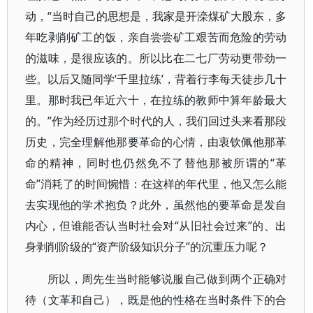
动，“当时自己的思想是，我家是开滦煤矿大股东，多
年吃剥削矿工的饭，亲自尝尝矿工艰苦而危险的劳动
的滋味，是很应该的。所以比在二七厂劳动更带劲一
些。以后又随同学‘千里拉练’，背着行李每天徒步几十
里。那时我已年近六十，在拉练的教师中算年龄最大
的。”作为经历过那个时代的人，我们回过头来看那段
历史，完全理解他那要革命的心情，由衷钦佩他那革
命的精神，同时也仍然免不了替他那被所谓的“革
命”消耗了的时间惋惜：在这样的年代里，他又怎么能
去实现他的学术抱负？此外，虽然他的要革命是发自
内心，但谁能否认当时社会对“从旧社会过来”的、出
身剥削阶级的“资产阶级知识分子”的沉重压力呢？
所以，周先生当时能够说服自己做到两个正确对
待（文革和自己），既是他的性格在当时条件下的合