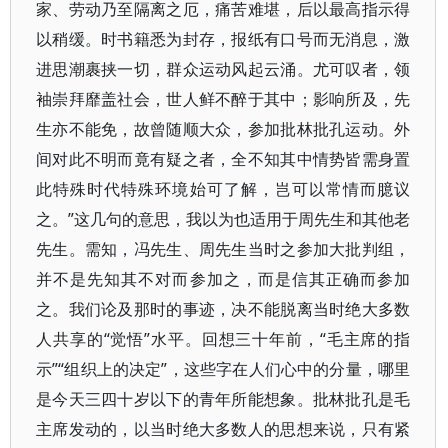
家、劳动乃至隔离之厄，痛苦难堪，后以最高指示得
以稍缓。时书籍悉为封存，报纸有口号而无消息，激
进思潮裹挟一切，群众运动风起云涌。尤可叹者，领
袖崇拜靡盖社会，世人鲜不醉于其中；影响所及，先
生亦不能免，故曾随顺大众，参加批林批孔运动。外
间对此不明而竟有疑之者，全不知其中情势皆需身置
此特殊时代特殊环境始可了解，岂可以常情而臆议
之。”这几句的意思，我以为也适用于周先生和其他老
先生。需知，冯先生、周先生当时之参加大批判组，
并不是先知其不对而参加之，而是信其正确而参加
之。我们论及那时的事迹，决不能脱离当时绝大多数
人共享的“觉悟”水平。回想三十年前，“毛主席的指
示”“组织上的决定”，这些字在人们心中的分量，哪里
是今天三四十岁以下的青年所能想象。批林批孔是毛
主席发动的，以当时绝大多数人的思想来说，只有紧