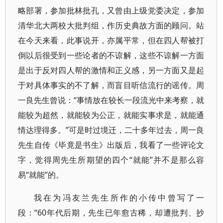
略部署，参加批林批孔，又曾由上级党委决定，参加
清华北大两校大批判组，作历史典故方面的顾问。站
在今天来看，此事说开，亦属平常，但在四人帮被打
倒以后很受到一些论者的不谅解，这些不谅解一方面
是出于反对四人帮的激情和正义感，另一方面又是起
于对具体事实的不了解，而盲目听信流行的谣传。周
一良先生曾说：“事情放在较长一段流光中来考察，就
能较为超然，就能较为公正，就能实事求是，就能通
情达理得多。”可是时过境迁，二十多年过去，周一良
先生自传《毕竟是书生》出版后，我看了一些评论文
字，觉得周先生所期望的四个“就能”并不是那么容
易“就能”的。
我在为冯友兰先生所作的小传中曾写了一
段：“60年代后期，先生已年愈古稀，却遭批判、抄