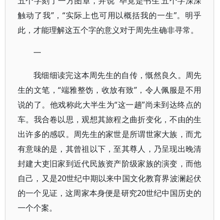
五个字刻了一方图章，并说“‘毕竟是书生’五个字深深
触动了我”，“实际上也可用以概括我的一生”。明乎
此，才能理解这五个字的意义对于周先生确非寻常。
一
我细细读完这本周先生的自传，慨然良久。周先
生的文笔，“端雅整饬，收放有致”，令人佩服是不用
说的了。他戏称此大半生为“这一趟”尚未到达终点的
车。我合卷以思，观想其旅程之曲折变化，不由的生
出许多的感叹。周先生的家世是所谓世家大族，而尤
有意味的是，其曾祖以下，至其尊人，乃呈现出晚清
封建大吏旧家到近代民族资产阶级家族的演变，而他
自己，又是20世纪中期以来中国文化教育界波澜起伏
的一个见证，这周家本身便是研究20世纪中国历史的
一个个案。