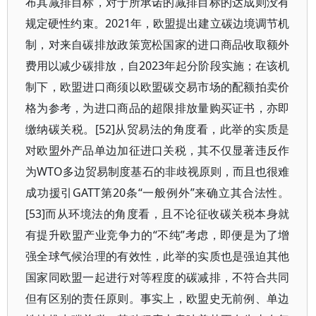
布其减排目标，对于所承诺的减排目标的达成则没有
规定硬性约束。2021年，欧盟提出建立碳边境调节机
制，对来自碳排放政策宽松国家的进口商品收取额外
费用以减少碳排放，自2023年起分阶段实施；在该机
制下，欧盟进口商须以欧盟碳交易市场的配额拍卖价
格为参考，为进口商品的超限排放量购买证书，亦即
缴纳碳关税。[52]从贸易法的角度看，此举的实质是
对欧盟外产品单边加征进口关税，其不仅显著违反作
为WTO多边贸易制度基石的非歧视原则，而且也很难
成功援引GATT第20条“一般例外”来确立其合法性。
[53]而从环境法的角度看，且不论征收碳关税本身就
有提升欧盟产业竞争力的“不纯”考虑，即便是为了增
强全球气候治理的有效性，此举的实质也是强迫其他
国家同欧盟一起进行对等程度的碳减排，不符合共同
但有区别的责任原则。事实上，欧盟史无前例、单边