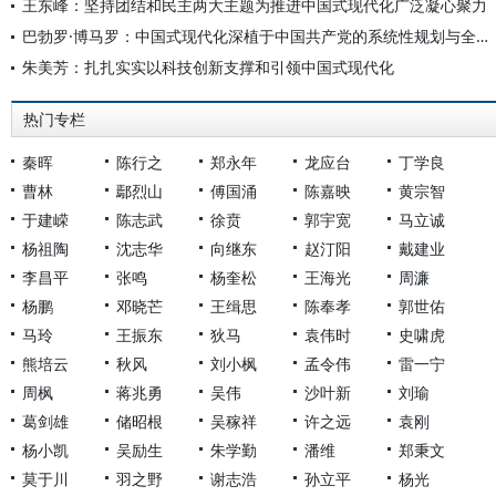
王东峰：坚持团结和民主两大主题为推进中国式现代化广泛凝心聚力
巴勃罗·博马罗：中国式现代化深植于中国共产党的系统性规划与全方位治理实践
朱美芳：扎扎实实以科技创新支撑和引领中国式现代化
热门专栏
秦晖
陈行之
郑永年
龙应台
丁学良
曹林
鄢烈山
傅国涌
陈嘉映
黄宗智
于建嵘
陈志武
徐贲
郭宇宽
马立诚
杨祖陶
沈志华
向继东
赵汀阳
戴建业
李昌平
张鸣
杨奎松
王海光
周濂
杨鹏
邓晓芒
王缉思
陈奉孝
郭世佑
马玲
王振东
狄马
袁伟时
史啸虎
熊培云
秋风
刘小枫
孟令伟
雷一宁
周枫
蒋兆勇
吴伟
沙叶新
刘瑜
葛剑雄
储昭根
吴稼祥
许之远
袁刚
杨小凯
吴励生
朱学勤
潘维
郑秉文
莫于川
羽之野
谢志浩
孙立平
杨光