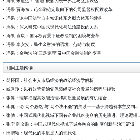
冯果 宋遥远：“金融”概念的统一界定与立法表达
冯果 贾海东：论金融稳定取向下的公司监督权配置改革
冯果：论中国法学自主知识体系之概念体系的建构
冯果：深入研究中国式现代化与法治建设的关系
冯果 袁康：国际板背景下证券法制的困境与变革
冯果 李安安：民生金融法的语境、范畴与制度
冯果：金融法的“三足定理”及中国金融法制的变革
相同主题阅读
胡怀国：社会主义市场经济的政治经济学解析
臧秀玲：以有效管党治党保障经济社会发展的历程与经验
张翼：理解把握高效能治理和高质量发展的有机结合
李健：论“两个必然”与“两个决不会”的关系——基于跨越资本主义制度“卡夫丁峡谷”设想的反思
张弛：中国式现代化视域下国有企业战略使命的历史演进
张宁 陈文胜：中国式现代化视域下城乡融合的制度创新与治理逻辑
田鹏颖：现代化的本质是人的现代化