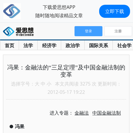
下载爱思想APP
立即下载
随时随地阅读精品文章
登录
注册
首页
法学
经济学
政治学
国际关系
社会学
冯果：金融法的“三足定理”及中国金融法制的
变革
选择字号：
大
中
小
本文共阅读 3275 次 更新时间：
2012-05-17 19:22
进入专题：
金融法
中国金融法制
●
冯果