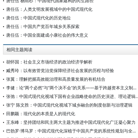
唐任伍 杨雨杉：中国现代国家建构的民生路径
唐任伍：人类文明发展视域中的中国式现代化
唐任伍：中国式现代化的历史地位
唐任伍：中国共产党百年城乡关系探索
唐任伍：中国全面建成小康社会的伟大意义
相同主题阅读
胡怀国：社会主义市场经济的政治经济学解析
臧秀玲：以有效管党治党保障经济社会发展的历程与经验
张翼：理解把握高效能治理和高质量发展的有机结合
李健：论“两个必然”与“两个决不会”的关系——基于跨越资本主义制度“卡夫丁峡谷”设想的反思
张弛：中国式现代化视域下国有企业战略使命的历史演进
张宁 陈文胜：中国式现代化视域下城乡融合的制度创新与治理逻辑
田鹏颖：现代化的本质是人的现代化
王东峰：坚持团结和民主两大主题为推进中国式现代化广泛凝心聚力
巴勃罗·博马罗：中国式现代化深植于中国共产党的系统性规划与全方位治理实践