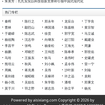
朱美芳：扎扎实实以科技创新支撑和引领中国式现代化
热门专栏
秦晖
陈行之
郑永年
龙应台
丁学良
曹林
鄢烈山
傅国涌
陈嘉映
黄宗智
于建嵘
陈志武
徐贲
郭宇宽
马立诚
杨祖陶
沈志华
向继东
赵汀阳
戴建业
李昌平
张鸣
杨奎松
王海光
周濂
杨鹏
邓晓芒
王缉思
陈奉孝
郭世佑
马玲
王振东
狄马
袁伟时
史啸虎
熊培云
秋风
刘小枫
孟令伟
雷一宁
周枫
蒋兆勇
吴伟
沙叶新
刘瑜
葛剑雄
储昭根
吴稼祥
许之远
袁刚
杨小凯
吴励生
朱学勤
潘维
郑秉文
莫于川
羽之野
谢志浩
孙立平
杨光
Powered by aisixiang.com Copyright © 2026 by